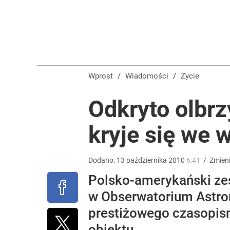
Zaginęły 3 siostry. Najmłodsza ma 14 lat
2
Wrze po roku Nawrockiego. „Największa hańba” ko
Wprost
/
Wiadomości
/
Życie
16
Odkryto olbrz
kryje się we 
Nawrocki ma szansę na drugą kadencję? Tak ocenil
10
Dodano:
13
października
2010
6:41
/
Zmien
Polsko-amerykański zes
w Obserwatorium Astro
prestiżowego czasopism
obiektu.