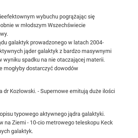
 nieefektownym wybuchu pogrążając się
podobnie w młodszym Wszechświecie
awy.
lądu galaktyk prowadzonego w latach 2004-
ktywnych jąder galaktyk z bardzo masywnymi
w wyniku spadku na nie otaczającej materii.
óre mogłyby dostarczyć dowodów
 dr Kozłowski. - Supernowe emitują duże ilości
o opisu typowego aktywnego jądra galaktyki.
w na Ziemi - 10-cio metrowego teleskopu Keck
ych galaktyk.