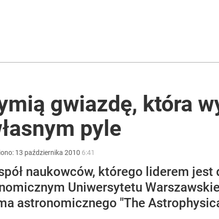
ntra „Cała Europa nam go zazdrości”
ymią gwiazdę, która wy
własnym pyle
i go Polacy. Sondaż dla „Wprost”
iono:
13
października
2010
6:41
pół naukowców, którego liderem jest 
nomicznym Uniwersytetu Warszawskieg
a astronomicznego "The Astrophysical