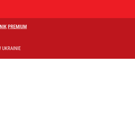
NIK
PREMIUM
uska ma własny komitet
 UKRAINIE
2030 roku?
ter ujawnił powód