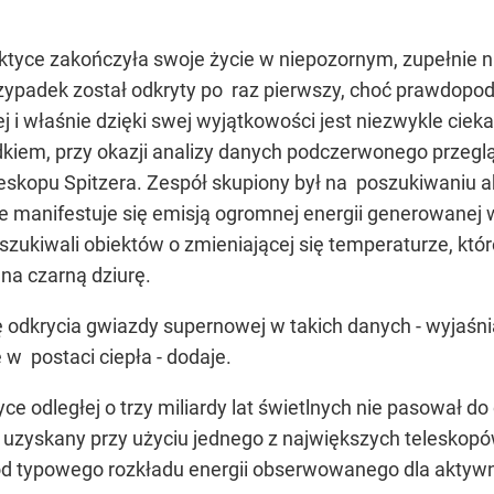
aktyce zakończyła swoje życie w niepozornym, zupełnie
rzypadek został odkryty po raz pierwszy, choć prawdo
i właśnie dzięki swej wyjątkowości jest niezwykle ciek
dkiem, przy okazji analizy danych podczerwonego przeg
kopu Spitzera. Zespół skupiony był na poszukiwaniu a
ie manifestuje się emisją ogromnej energii generowanej 
zukiwali obiektów o zmieniającej się temperaturze, kt
na czarną dziurę.
ę odkrycia gwiazdy supernowej w takich danych - wyjaśnia
e w postaci ciepła - dodaje.
yce odległej o trzy miliardy lat świetlnych nie pasował d
 uzyskany przy użyciu jednego z największych teleskopó
 od typowego rozkładu energii obserwowanego dla aktywn