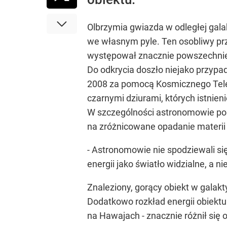
Olbrzymia gwiazda w odległej gal
we własnym pyle. Ten osobliwy p
występował znacznie powszechniej 
Do odkrycia doszło niejako przypa
2008 za pomocą Kosmicznego Teles
czarnymi dziurami, których istnien
W szczególności astronomowie pos
na zróżnicowane opadanie materii 
- Astronomowie nie spodziewali si
energii jako światło widzialne, a ni
Znaleziony, gorący obiekt w galakt
Dodatkowo rozkład energii obiektu
na Hawajach - znacznie różnił się