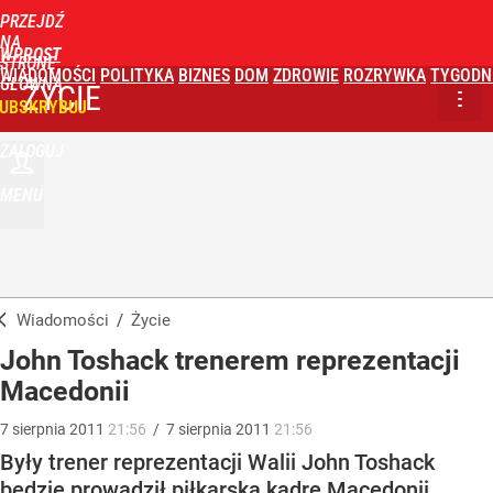
PRZEJDŹ
NA
WPROST
STRONĘ
WIADOMOŚCI
POLITYKA
BIZNES
DOM
ZDROWIE
ROZRYWKA
TYGODN
GŁÓWNĄ
ŻYCIE
UBSKRYBUJ
ZALOGUJ
MENU
Wiadomości
/
Życie
John Toshack trenerem reprezentacji
Macedonii
7
sierpnia
2011
21:56
/
7
sierpnia
2011
21:56
Były trener reprezentacji Walii John Toshack
będzie prowadził piłkarską kadrę Macedonii.