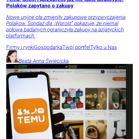
Polaków zapytano o zakupy
Nowe unijne cła zmieniły zakupowe przyzwyczajenia
Polaków. Sondaż dla „Wprost” pokazuje, że niemal
połowa badanych ograniczyła zakupy na azjatyckich
platformach.
Firmy i rynki
Gospodarka
Twój portfel
Tylko u Nas
Beata Anna
Święcicka