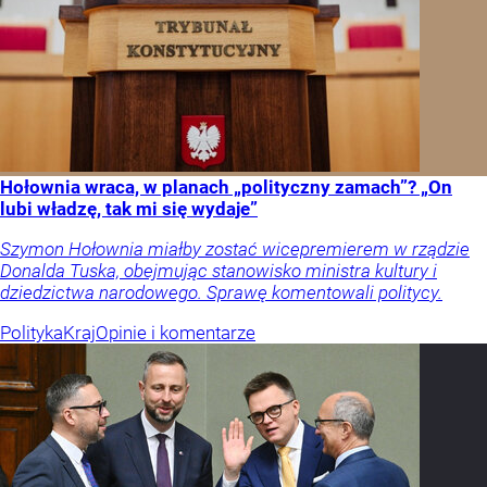
Hołownia wraca, w planach „polityczny zamach”? „On
lubi władzę, tak mi się wydaje”
Szymon Hołownia miałby zostać wicepremierem w rządzie
Donalda Tuska, obejmując stanowisko ministra kultury i
dziedzictwa narodowego. Sprawę komentowali politycy.
Polityka
Kraj
Opinie i komentarze