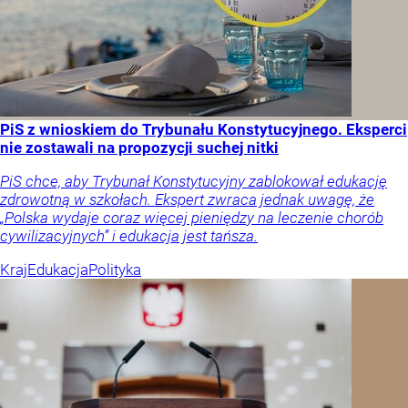
PiS z wnioskiem do Trybunału Konstytucyjnego. Eksperci
nie zostawali na propozycji suchej nitki
PiS chce, aby Trybunał Konstytucyjny zablokował edukację
zdrowotną w szkołach. Ekspert zwraca jednak uwagę, że
„Polska wydaje coraz więcej pieniędzy na leczenie chorób
cywilizacyjnych” i edukacja jest tańsza.
Kraj
Edukacja
Polityka