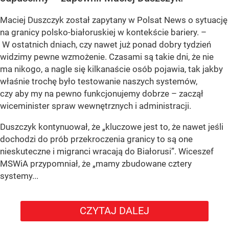
Maciej Duszczyk został zapytany w Polsat News o sytuację
na granicy polsko-białoruskiej w kontekście bariery. –
W ostatnich dniach, czy nawet już ponad dobry tydzień
widzimy pewne wzmożenie. Czasami są takie dni, że nie
ma nikogo, a nagle się kilkanaście osób pojawia, tak jakby
właśnie trochę było testowanie naszych systemów,
czy aby my na pewno funkcjonujemy dobrze – zaczął
wiceminister spraw wewnętrznych i administracji.
Duszczyk kontynuował, że „kluczowe jest to, że nawet jeśli
dochodzi do prób przekroczenia granicy to są one
nieskuteczne i migranci wracają do Białorusi”. Wiceszef
MSWiA przypomniał, że „mamy zbudowane cztery
systemy...
CZYTAJ DALEJ