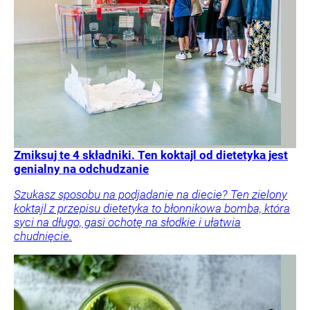
Zmiksuj te 4 składniki. Ten koktajl od dietetyka jest
genialny na odchudzanie
Szukasz sposobu na podjadanie na diecie? Ten zielony
koktajl z przepisu dietetyka to błonnikowa bomba, która
syci na długo, gasi ochotę na słodkie i ułatwia
chudnięcie.