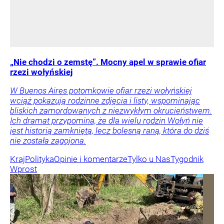
„Nie chodzi o zemstę”. Mocny apel w sprawie ofiar
rzezi wołyńskiej
W Buenos Aires potomkowie ofiar rzezi wołyńskiej
wciąż pokazują rodzinne zdjęcia i listy, wspominając
bliskich zamordowanych z niezwykłym okrucieństwem.
Ich dramat przypomina, że dla wielu rodzin Wołyń nie
jest historią zamkniętą, lecz bolesną raną, która do dziś
nie została zagojona.
Kraj
Polityka
Opinie i komentarze
Tylko u Nas
Tygodnik
Wprost