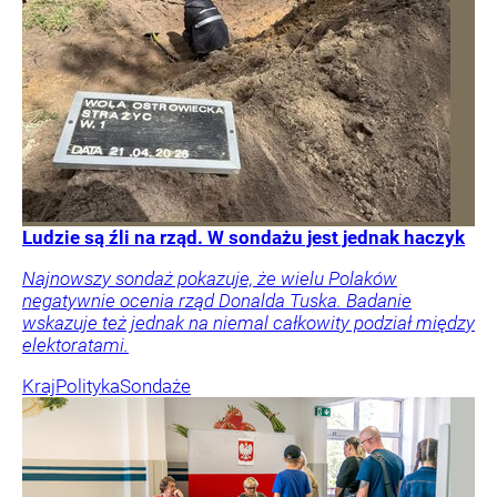
Ludzie są źli na rząd. W sondażu jest jednak haczyk
Najnowszy sondaż pokazuje, że wielu Polaków
negatywnie ocenia rząd Donalda Tuska. Badanie
wskazuje też jednak na niemal całkowity podział między
elektoratami.
Kraj
Polityka
Sondaże