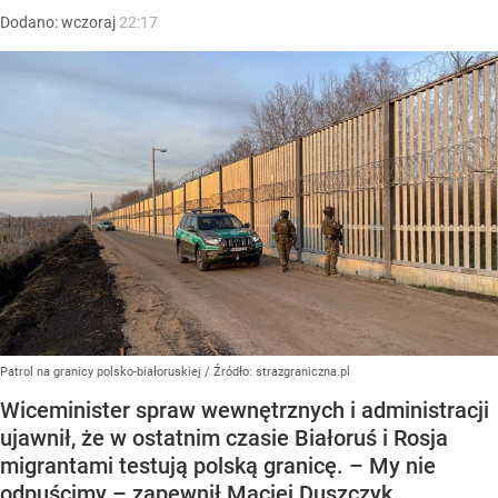
Dodano:
wczoraj
22:17
Patrol na granicy polsko-białoruskiej
/ Źródło:
strazgraniczna.pl
Wiceminister spraw wewnętrznych i administracji
ujawnił, że w ostatnim czasie Białoruś i Rosja
migrantami testują polską granicę. – My nie
odpuścimy – zapewnił Maciej Duszczyk.