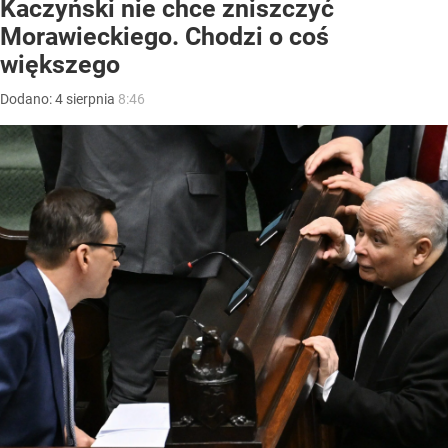
Kaczyński nie chce zniszczyć
Morawieckiego. Chodzi o coś
większego
Dodano:
4
sierpnia
8:46