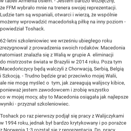
w tabeli Armenia osiem. - Jestem bardzo wdzięczny,
że FFM wybrało mnie na trenera swojej reprezentacji.
Ludzie tam są wspaniali, otwarci i wierzą, że wspólnie
możemy wprowadzić macedońską piłkę na inny poziom -
powiedział Toshack.
62-letni szkoleniowiec we wrześniu ubiegłego roku
zrezygnował z prowadzenia swoich rodaków. Macedonia
natomiast znalazła się z Walią w grupie A eliminacji
do mistrzostw świata w Brazylii w 2014 roku. Poza tym
Macedończycy będą walczyli z Chorwacją, Serbią, Belgią
i Szkocją. - Trudno będzie grać przeciwko mojej Walii,
ale nie mogę myśleć o tym, jak zareagują walijscy kibice,
ponieważ jestem zawodowcem i zrobię wszystko
co w mojej mocy, aby to Macedonia osiągała jak najlepsze
wyniki - przyznał szkoleniowiec.
Toshack po raz pierwszy podjął się pracy z Walijczykami
w 1994 roku, jednak był bardzo krytykowany i po porażce
z Norwegią 1:3 rozstał się z reprezentacją. Do pracy