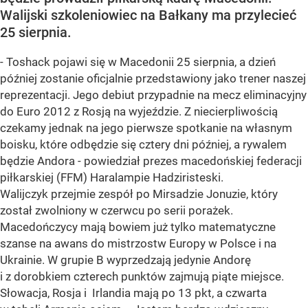
Walijski szkoleniowiec na Bałkany ma przylecieć
25 sierpnia.
- Toshack pojawi się w Macedonii 25 sierpnia, a dzień
później zostanie oficjalnie przedstawiony jako trener naszej
reprezentacji. Jego debiut przypadnie na mecz eliminacyjny
do Euro 2012 z Rosją na wyjeździe. Z niecierpliwością
czekamy jednak na jego pierwsze spotkanie na własnym
boisku, które odbędzie się cztery dni później, a rywalem
będzie Andora - powiedział prezes macedońskiej federacji
piłkarskiej (FFM) Haralampie Hadziristeski.
Walijczyk przejmie zespół po Mirsadzie Jonuzie, który
został zwolniony w czerwcu po serii porażek.
Macedończycy mają bowiem już tylko matematyczne
szanse na awans do mistrzostw Europy w Polsce i na
Ukrainie. W grupie B wyprzedzają jedynie Andorę
i z dorobkiem czterech punktów zajmują piąte miejsce.
Słowacja, Rosja i Irlandia mają po 13 pkt, a czwarta