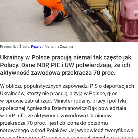
Pracownik
/ Źródło:
Pexels
/
Marianna Zuzanna
Ukraińcy w Polsce pracują niemal tak często jak
Polacy. Dane NBP, PIE i UW potwierdzają, że ich
aktywność zawodowa przekracza 70 proc.
W obliczu populistycznych zapowiedzi PiS o deportacjach
Ukraińców, którzy nie pracują, a żyją w Polsce, głos
w sprawie zabrał rząd. Minister rodziny, pracy i polityki
społecznej Agnieszka Dziemianowicz-Bąk powiedziała
w TVP Info, że aktywność zawodowa Ukraińców
przekracza 70 proc. i jest zbliżona do poziomu
notowanego wśród Polaków. Jej wypowiedź zweryfikował
serwis Demagog. Organizacja przeanalizowała m.in. dane