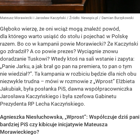
Mateusz Morawiecki i Jarosław Kaczyński
/ Źródło:
Newspix.pl
/
Damian Burzykowski
Głęboko wierzę, że oni wciąż mogą znaleźć powód,
dla którego warto usiąść do stołu i pojechać w Polskę
razem. Bo co w kampanii powie Morawiecki? Że Kaczyński
go zdradził? A co powie prezes? Wyciągnie znowu
doradzanie Tuskowi? Wtedy ktoś na sali wstanie i zapyta:
„Panie Jarku, a jak brał go pan na premiera, to pan o tym
nie wiedział?”. Ta kampania w rozbiciu będzie dla nich obu
niezwykle trudna – mówi w rozmowie z „Wprost” Elżbieta
Jakubiak, była posłanka PiS, dawna współpracowniczka
Jarosława Kaczyńskiego i była szefowa Gabinetu
Prezydenta RP Lecha Kaczyńskiego.
Agnieszka Niesłuchowska, „Wprost”: Współczuje dziś pani
bardziej PiS czy kibicuje inicjatywie Mateusza
Morawieckiego?