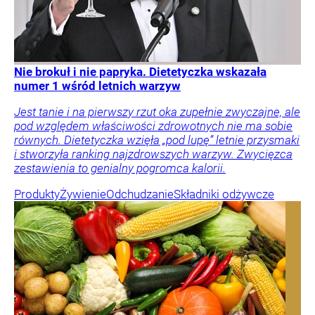
Nie brokuł i nie papryka. Dietetyczka wskazała
numer 1 wśród letnich warzyw
Jest tanie i na pierwszy rzut oka zupełnie zwyczajne, ale
pod względem właściwości zdrowotnych nie ma sobie
równych. Dietetyczka wzięła „pod lupę” letnie przysmaki
i stworzyła ranking najzdrowszych warzyw. Zwycięzca
zestawienia to genialny pogromca kalorii.
Produkty
Żywienie
Odchudzanie
Składniki odżywcze