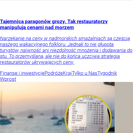
Tajemnica paragonów grozy. Tak restauratorzy
manipulują cenami nad morzem
Narzekanie na ceny w nadmorskich smażalniach są częścią
naszego wakacyjnego folkloru. Jednak to nie głupota
turystów, naiwność ani niezdolność mnożenia i dodawania do
stu. To przemyślana, ale nie do końca uczciwa strategia
restauratorów ukrywających ceny.
Finanse i inwestycje
Podróże
Kraj
Tylko u Nas
Tygodnik
Wprost