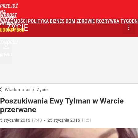
PRZEJDŹ
NA
WPROST
STRONĘ
WIADOMOŚCI
POLITYKA
BIZNES
DOM
ZDROWIE
ROZRYWKA
TYGODN
GŁÓWNĄ
ŻYCIE
UBSKRYBUJ
ZALOGUJ
MENU
Wiadomości
/
Życie
Poszukiwania Ewy Tylman w Warcie
przerwane
5
stycznia
2016
17:40
/
25
stycznia
2016
11:51