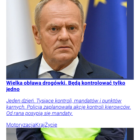
Wielka obława drogówki. Będą kontrolować tylko
jedno
Jeden dzień. Tysiące kontroli, mandatów i punktów
karnych. Policja zaplanowała akcję kontroli kierowców.
Od rana posypią się mandaty.
Motoryzacja
Kraj
Życie