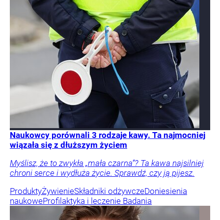
Naukowcy porównali 3 rodzaje kawy. Ta najmocniej
wiązała się z dłuższym życiem
Myślisz, że to zwykła „mała czarna”? Ta kawa najsilniej
chroni serce i wydłuża życie. Sprawdź, czy ją pijesz.
Produkty
Żywienie
Składniki odżywcze
Doniesienia
naukowe
Profilaktyka i leczenie
Badania