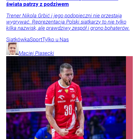
świata patrzy z podziwem
Trener Nikola Grbić i jego podopieczni nie przestają
wygrywać. Reprezentacja Polski siatkarzy to nie tylko
kilka nazwisk, ale prawdziwy zespół i grono bohaterów.
Siatkówka
Sport
Tylko u Nas
Maciej
Piasecki