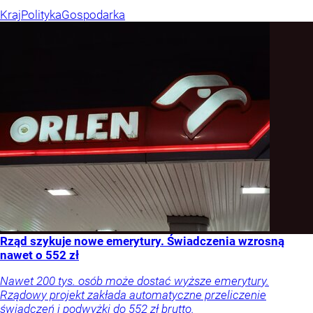
Kraj
Polityka
Gospodarka
Rząd szykuje nowe emerytury. Świadczenia wzrosną
nawet o 552 zł
Nawet 200 tys. osób może dostać wyższe emerytury.
Rządowy projekt zakłada automatyczne przeliczenie
świadczeń i podwyżki do 552 zł brutto.