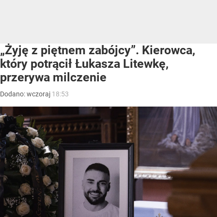
„Żyję z piętnem zabójcy”. Kierowca,
który potrącił Łukasza Litewkę,
przerywa milczenie
Dodano:
wczoraj
18:53