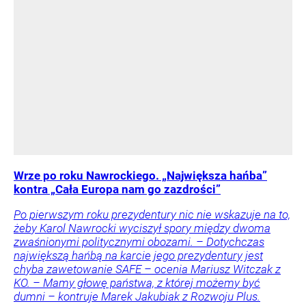
Wrze po roku Nawrockiego. „Największa hańba”
kontra „Cała Europa nam go zazdrości”
Po pierwszym roku prezydentury nic nie wskazuje na to,
żeby Karol Nawrocki wyciszył spory między dwoma
zwaśnionymi politycznymi obozami. – Dotychczas
największą hańbą na karcie jego prezydentury jest
chyba zawetowanie SAFE – ocenia Mariusz Witczak z
KO. – Mamy głowę państwa, z której możemy być
dumni – kontruje Marek Jakubiak z Rozwoju Plus.