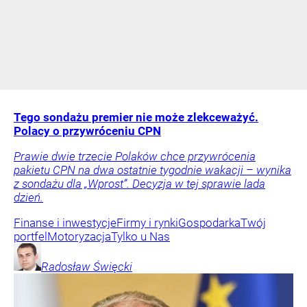
Tego sondażu premier nie może zlekceważyć.
Polacy o przywróceniu CPN
Prawie dwie trzecie Polaków chce przywrócenia
pakietu CPN na dwa ostatnie tygodnie wakacji – wynika
z sondażu dla „Wprost”. Decyzja w tej sprawie lada
dzień.
Finanse i inwestycje
Firmy i rynki
Gospodarka
Twój
portfel
Motoryzacja
Tylko u Nas
Radosław
Święcki