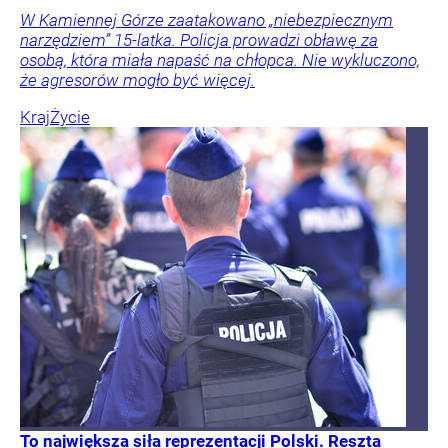
W Kamiennej Górze zaatakowano „niebezpiecznym
narzędziem” 15-latka. Policja prowadzi obławę za
osobą, która miała napaść na chłopca. Nie wykluczono,
że agresorów mogło być więcej.
Kraj
Życie
To największa siła reprezentacji Polski. Reszta