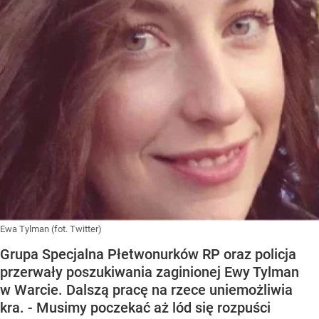
Ewa Tylman (fot. Twitter)
Grupa Specjalna Płetwonurków RP oraz policja
przerwały poszukiwania zaginionej Ewy Tylman
w Warcie. Dalszą pracę na rzece uniemożliwia
kra. - Musimy poczekać aż lód się rozpuści