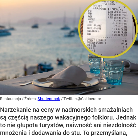
Restauracja
/ Źródło:
Shutterstock
/
Twitter/@ChLiberator
Narzekanie na ceny w nadmorskich smażalniach
są częścią naszego wakacyjnego folkloru. Jednak
to nie głupota turystów, naiwność ani niezdolność
mnożenia i dodawania do stu. To przemyślana,