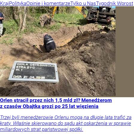
Kraj
Polityka
Opinie i komentarze
Tylko u Nas
Tygodnik Wprost
Orlen stracił przez nich 1,5 mld zł? Menedżerom
z czasów Obajtka grozi po 25 lat więzienia
Trzej byli menedżerowie Orlenu mogą na długie lata trafić za
kraty. Właśnie skierowano do sądu akt oskarżenia w sprawie
miliardowych strat państwowej spółki.