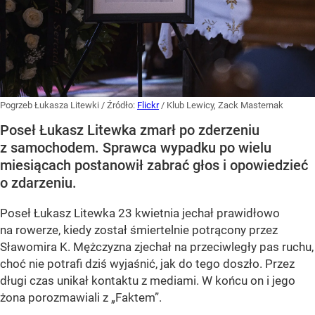
Pogrzeb Łukasza Litewki
/ Źródło:
Flickr
/
Klub Lewicy, Zack Masternak
Poseł Łukasz Litewka zmarł po zderzeniu
z samochodem. Sprawca wypadku po wielu
miesiącach postanowił zabrać głos i opowiedzieć
o zdarzeniu.
Poseł Łukasz Litewka 23 kwietnia jechał prawidłowo
na rowerze, kiedy został śmiertelnie potrącony przez
Sławomira K. Mężczyzna zjechał na przeciwległy pas ruchu,
choć nie potrafi dziś wyjaśnić, jak do tego doszło. Przez
długi czas unikał kontaktu z mediami. W końcu on i jego
żona porozmawiali z „Faktem”.