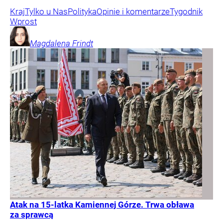
Kraj
Tylko u Nas
Polityka
Opinie i komentarze
Tygodnik
Wprost
Magdalena
Frindt
Atak na 15-latka Kamiennej Górze. Trwa obława
za sprawcą