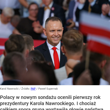
Karol Nawrocki
/ Źródło:
PAP
/
Paweł Supernak
Polacy w nowym sondażu ocenili pierwszy rok
prezydentury Karola Nawrockiego. I chociaż
całkiem spora grupa wystawiła głowie państwa