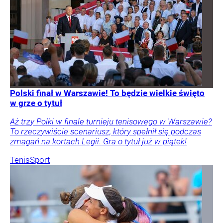
Polski finał w Warszawie! To będzie wielkie święto
w grze o tytuł
Aż trzy Polki w finale turnieju tenisowego w Warszawie?
To rzeczywiście scenariusz, który spełnił się podczas
zmagań na kortach Legii. Gra o tytuł już w piątek!
Tenis
Sport