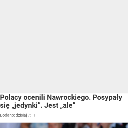
Polacy ocenili Nawrockiego. Posypały
się „jedynki”. Jest „ale”
Dodano:
dzisiaj
7:11