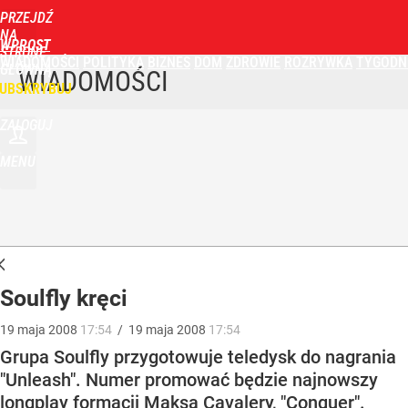
PRZEJDŹ
NA
WPROST
STRONĘ
WIADOMOŚCI
POLITYKA
BIZNES
DOM
ZDROWIE
ROZRYWKA
TYGODN
GŁÓWNĄ
WIADOMOŚCI
UBSKRYBUJ
ZALOGUJ
MENU
Soulfly kręci
19
maja
2008
17:54
/
19
maja
2008
17:54
Grupa Soulfly przygotowuje teledysk do nagrania
"Unleash". Numer promować będzie najnowszy
longplay formacji Maksa Cavalery, "Conquer".