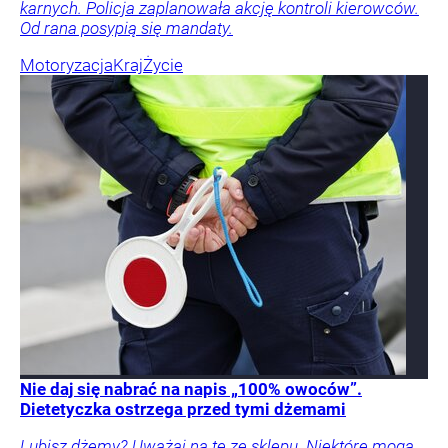
karnych. Policja zaplanowała akcję kontroli kierowców.
Od rana posypią się mandaty.
Motoryzacja
Kraj
Życie
Nie daj się nabrać na napis „100% owoców”.
Dietetyczka ostrzega przed tymi dżemami
Lubisz dżemy? Uważaj na te ze sklepu. Niektóre mogą