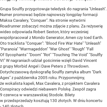
Grupa Soulfly przygotowuje teledysk do nagrania "Unleash".
Numer promować będzie najnowszy longplay formacji
Maksa Cavalery, "Conquer". Na stronie wytwórni
Roadrunner zobaczyć można zdjęcie z planu. Za reżyserię
wideo odpowiada Robert Sexton, który wcześniej
współpracował z Mondo Generator, Amen czy Iced Earth.
Oto tracklista "Conquer": "Blood Fire War Hate" "Unleash"
"Paranoia" "Warmageddon" "War Ghost" "Rough" "Fall
Of Sycophants" "Doom" "Rot" "Touching The Void" "Soulfly
VI" W nagraniach udział gościnnie wzięli David Vincent
z grupy Morbid Angel i Dave Peters z Throwdown.
Dotychczasową dyskografię Soulfly zamyka album "Dark
Ages" z października 2005 roku. Przypomnijmy,
że wokalista kapeli, Max Cavalera, z projektem Cavalera
Conspiracy odwiedzi niebawem Polskę. Zespół zagra
9 czerwca w warszawskiej Stodole. Bilety
w przedsprzedaży kosztują 130 złotych. W dniu koncertu
- 140 złotych.