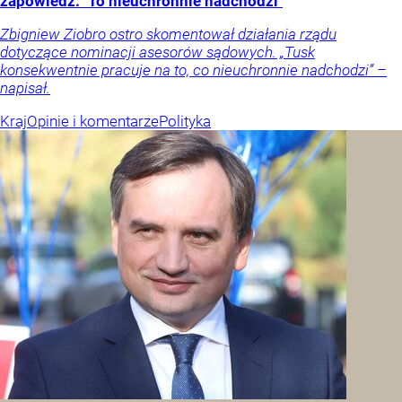
zapowiedź. "To nieuchronnie nadchodzi"
Zbigniew Ziobro ostro skomentował działania rządu
dotyczące nominacji asesorów sądowych. „Tusk
konsekwentnie pracuje na to, co nieuchronnie nadchodzi” –
napisał.
Kraj
Opinie i komentarze
Polityka