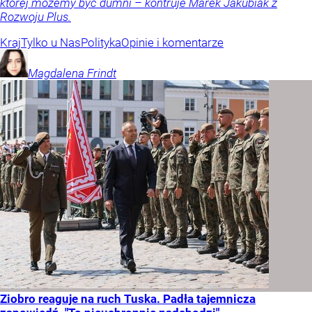
której możemy być dumni – kontruje Marek Jakubiak z
Rozwoju Plus.
Kraj
Tylko u Nas
Polityka
Opinie i komentarze
Magdalena
Frindt
Ziobro reaguje na ruch Tuska. Padła tajemnicza