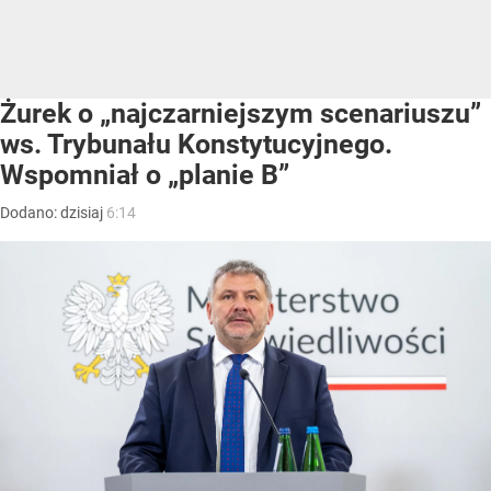
Żurek o „najczarniejszym scenariuszu”
ws. Trybunału Konstytucyjnego.
Wspomniał o „planie B”
Dodano:
dzisiaj
6:14