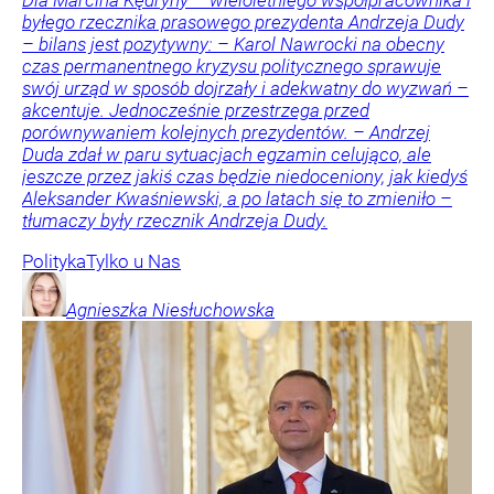
Dla Marcina Kędryny – wieloletniego współpracownika i
byłego rzecznika prasowego prezydenta Andrzeja Dudy
– bilans jest pozytywny: – Karol Nawrocki na obecny
czas permanentnego kryzysu politycznego sprawuje
swój urząd w sposób dojrzały i adekwatny do wyzwań –
akcentuje. Jednocześnie przestrzega przed
porównywaniem kolejnych prezydentów. – Andrzej
Duda zdał w paru sytuacjach egzamin celująco, ale
jeszcze przez jakiś czas będzie niedoceniony, jak kiedyś
Aleksander Kwaśniewski, a po latach się to zmieniło –
tłumaczy były rzecznik Andrzeja Dudy.
Polityka
Tylko u Nas
Agnieszka
Niesłuchowska