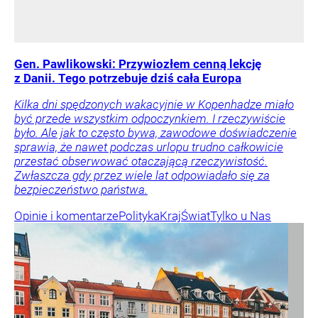
Gen. Pawlikowski: Przywiozłem cenną lekcję
z Danii. Tego potrzebuje dziś cała Europa
Kilka dni spędzonych wakacyjnie w Kopenhadze miało
być przede wszystkim odpoczynkiem. I rzeczywiście
było. Ale jak to często bywa, zawodowe doświadczenie
sprawia, że nawet podczas urlopu trudno całkowicie
przestać obserwować otaczającą rzeczywistość.
Zwłaszcza gdy przez wiele lat odpowiadało się za
bezpieczeństwo państwa.
Opinie i komentarze
Polityka
Kraj
Świat
Tylko u Nas