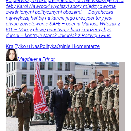
Po pierwszym roku prezydentury nic nie wskazuje na to,
żeby Karol Nawrocki wyciszył spory między dwoma
zwaśnionymi politycznymi obozami. – Dotychczas
największą hańbą na karcie jego prezydentury jest
chyba zawetowanie SAFE – ocenia Mariusz Witczak z
KO. – Mamy głowę państwa, z której możemy być
dumni – kontruje Marek Jakubiak z Rozwoju Plus.
Kraj
Tylko u Nas
Polityka
Opinie i komentarze
Magdalena
Frindt