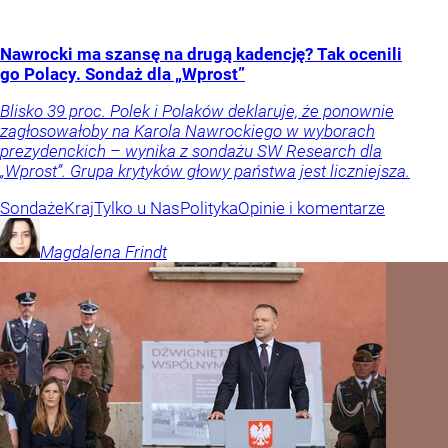
Nawrocki ma szansę na drugą kadencję? Tak ocenili
go Polacy. Sondaż dla „Wprost”
Blisko 39 proc. Polek i Polaków deklaruje, że ponownie
zagłosowałoby na Karola Nawrockiego w wyborach
prezydenckich – wynika z sondażu SW Research dla
„Wprost”. Grupa krytyków głowy państwa jest liczniejsza.
Sondaże
Kraj
Tylko u Nas
Polityka
Opinie i komentarze
Magdalena
Frindt