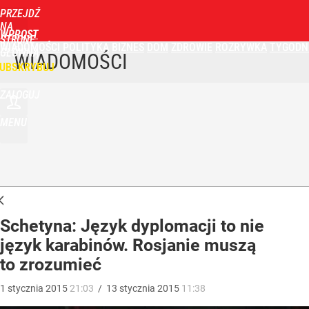
PRZEJDŹ
NA
WPROST
STRONĘ
WIADOMOŚCI
POLITYKA
BIZNES
DOM
ZDROWIE
ROZRYWKA
TYGODN
GŁÓWNĄ
WIADOMOŚCI
UBSKRYBUJ
ZALOGUJ
MENU
Schetyna: Język dyplomacji to nie
język karabinów. Rosjanie muszą
to zrozumieć
1
stycznia
2015
21:03
/
13
stycznia
2015
11:38