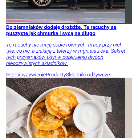
Do ziemniaków dodaję drożdże. Te racuchy są
puszyste jak chmurka i sycą na długo
Te racuchy nie mają sobie równych. Pracy przy nich
tyle, co nic, a znikają z talerzy w mgnieniu oka. Sekret
tych przysmaków tkwi w połączeniu dwóch
nieoczywistych składników.
Przepisy
Żywienie
Produkty
Składniki odżywcze