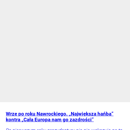
Wrze po roku Nawrockiego. „Największa hańba”
kontra „Cała Europa nam go zazdrości”