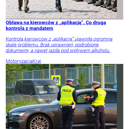
Obława na kierowców z „aplikacją”. Co druga
kontrola z mandatem
Kontrola kierowców z „aplikacją” ujawniła ogromną
skalę problemu. Brak uprawnień, podrobione
dokumenty, a nawet jazda pod wpływem alkoholu.
Motoryzacja
Kraj