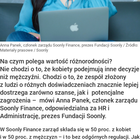
Anna Panek, członek zarządu Soonly Finance, prezes Fundacji Soonly
/ Źródło:
Materiały prasowe
/
Soonly
Na czym polega wartość różnorodności?
Nie chodzi o to, że kobiety podejmują inne decyzje
niż mężczyźni. Chodzi o to, że zespół złożony
z ludzi o różnych doświadczeniach znacznie lepiej
dostrzega zarówno szanse, jak i potencjalne
zagrożenia – mówi Anna Panek, członek zarządu
Soonly Finance, odpowiedzialna za HR i
Administrację, prezes Fundacji Soonly.
W Soonly Finance zarząd składa się w 50 proc. z kobiet
i w 50 proc. z mężczyzn – i to bez odgórnych regulacji. Jak