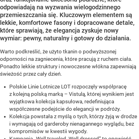
odpowiadają na wyzwania wielogodzinnego
przemieszczania się. Kluczowym elementem są
lekkie, komfortowe fasony i dopracowane detale,
które sprawiają, że elegancja zyskuje nowy
wymiar: pewny, naturalny i gotowy do działania.
Warto podkreślić, że użyto tkanin o podwyższonej
odporności na zagniecenia, które pracują z ruchem ciała.
Ponadto lekkie struktury i nowoczesne włókna zapewniają
świeżość przez cały dzień.
Polskie Linie Lotnicze LOT rozpoczęły współpracę
z kolejną polską marką – Vistulą, której wynikiem jest
wyjątkowa kolekcja kapsułowa, redefiniująca
współczesne podejście do elegancji w podróży.
Kolekcja powstała z myślą o tych, którzy żyją w drodze
i wymagają od garderoby nienagannego wyglądu, bez
kompromisów w kwestii wygody.
Kampania „Well traveled. Well dressed” to opowieść