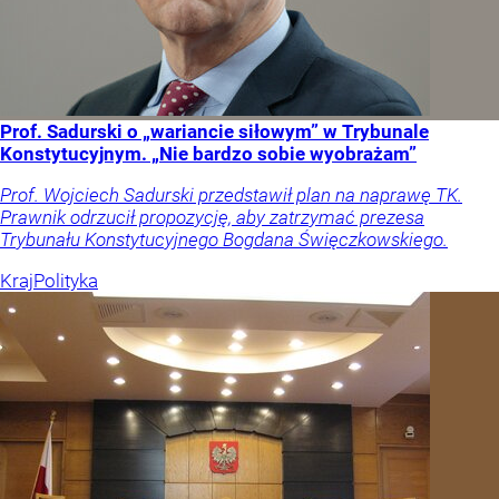
Prof. Sadurski o „wariancie siłowym” w Trybunale
Konstytucyjnym. „Nie bardzo sobie wyobrażam”
Prof. Wojciech Sadurski przedstawił plan na naprawę TK.
Prawnik odrzucił propozycję, aby zatrzymać prezesa
Trybunału Konstytucyjnego Bogdana Święczkowskiego.
Kraj
Polityka