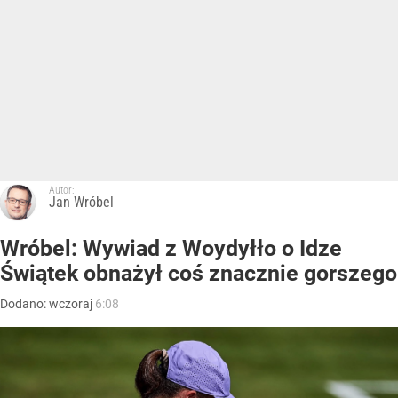
Autor:
Jan Wróbel
Wróbel: Wywiad z Woydyłło o Idze
Świątek obnażył coś znacznie gorszego
Dodano:
wczoraj
6:08