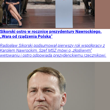
Sikorski ostro w rocznicę prezydentury Nawrockiego.
„Wara od rządzenia Polską”
Radosław Sikorski podsumował pierwszy rok współpracy z
Karolem Nawrockim. Szef MSZ mówi o „złośliwym”
wetowaniu i ostro odpowiada prezydenckiemu rzecznikowi.