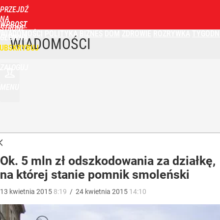
PRZEJDŹ
NA
WPROST
STRONĘ
WIADOMOŚCI
POLITYKA
BIZNES
DOM
ZDROWIE
ROZRYWKA
TYGODN
GŁÓWNĄ
WIADOMOŚCI
UBSKRYBUJ
ZALOGUJ
MENU
Ok. 5 mln zł odszkodowania za działkę,
na której stanie pomnik smoleński
13
kwietnia
2015
8:19
/
24
kwietnia
2015
14:10