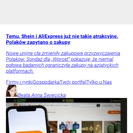
Temu, Shein i AliExpress już nie takie atrakcyjne.
Polaków zapytano o zakupy
Nowe unijne cła zmieniły zakupowe przyzwyczajenia
Polaków. Sondaż dla „Wprost” pokazuje, że niemal
połowa badanych ograniczyła zakupy na azjatyckich
platformach.
Firmy i rynki
Gospodarka
Twój portfel
Tylko u Nas
Beata Anna
Święcicka