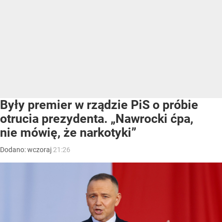
Były premier w rządzie PiS o próbie
otrucia prezydenta. „Nawrocki ćpa,
nie mówię, że narkotyki”
Dodano:
wczoraj
21:26