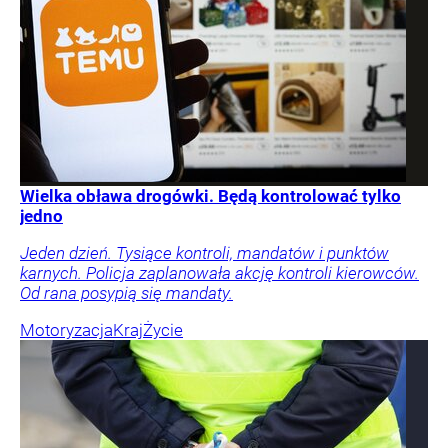
Wielka obława drogówki. Będą kontrolować tylko
jedno
Jeden dzień. Tysiące kontroli, mandatów i punktów
karnych. Policja zaplanowała akcję kontroli kierowców.
Od rana posypią się mandaty.
Motoryzacja
Kraj
Życie