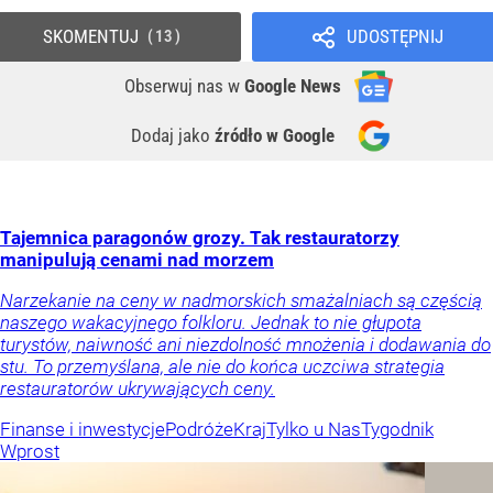
SKOMENTUJ
UDOSTĘPNIJ
13
Obserwuj nas
w
Google News
Dodaj jako
źródło w Google
Tajemnica paragonów grozy. Tak restauratorzy
manipulują cenami nad morzem
Narzekanie na ceny w nadmorskich smażalniach są częścią
naszego wakacyjnego folkloru. Jednak to nie głupota
turystów, naiwność ani niezdolność mnożenia i dodawania do
stu. To przemyślana, ale nie do końca uczciwa strategia
restauratorów ukrywających ceny.
Finanse i inwestycje
Podróże
Kraj
Tylko u Nas
Tygodnik
Wprost