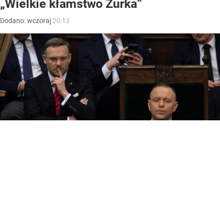
„Wielkie kłamstwo Żurka”
Dodano:
wczoraj
20:12
Zbigniew Bogucki i Karol Nawrocki
/ Źródło:
Newspix.pl
/
Marcin