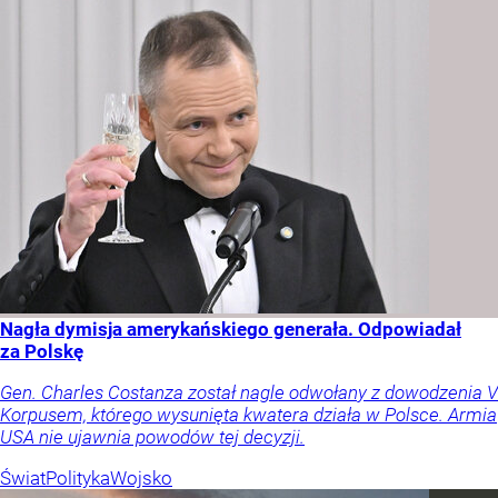
Nagła dymisja amerykańskiego generała. Odpowiadał
za Polskę
Gen. Charles Costanza został nagle odwołany z dowodzenia V
Korpusem, którego wysunięta kwatera działa w Polsce. Armia
USA nie ujawnia powodów tej decyzji.
Świat
Polityka
Wojsko