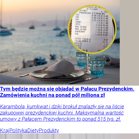
Tym będzie można się objadać w Pałacu Prezydenckim.
Zamówienia kuchni na ponad pół miliona zł
Karambola, kumkwat i dziki brokuł znalazły się na liście
zakupowej prezydenckiej kuchni. Maksymalna wartość
umowy z Pałacem Prezydenckim to ponad 515 tys. zł.
Kraj
Polityka
Diety
Produkty