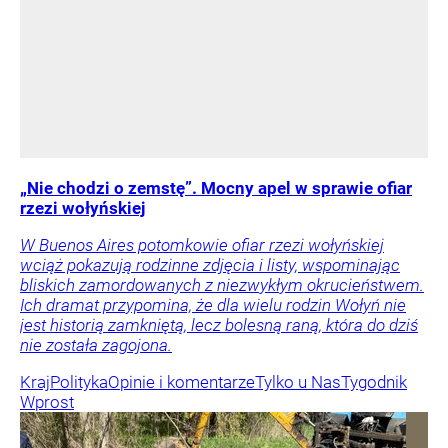
„Nie chodzi o zemstę”. Mocny apel w sprawie ofiar
rzezi wołyńskiej
W Buenos Aires potomkowie ofiar rzezi wołyńskiej
wciąż pokazują rodzinne zdjęcia i listy, wspominając
bliskich zamordowanych z niezwykłym okrucieństwem.
Ich dramat przypomina, że dla wielu rodzin Wołyń nie
jest historią zamkniętą, lecz bolesną raną, która do dziś
nie została zagojona.
Kraj
Polityka
Opinie i komentarze
Tylko u Nas
Tygodnik
Wprost