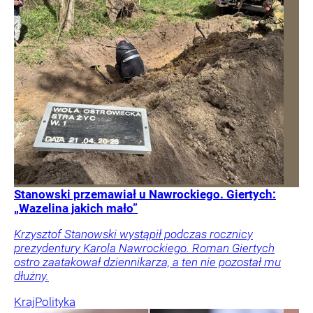
Stanowski przemawiał u Nawrockiego. Giertych:
„Wazelina jakich mało”
Krzysztof Stanowski wystąpił podczas rocznicy
prezydentury Karola Nawrockiego. Roman Giertych
ostro zaatakował dziennikarza, a ten nie pozostał mu
dłużny.
Kraj
Polityka