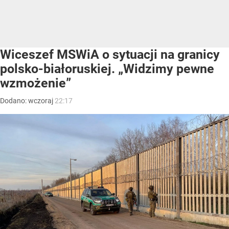
Wiceszef MSWiA o sytuacji na granicy
polsko-białoruskiej. „Widzimy pewne
wzmożenie”
Dodano:
wczoraj
22:17