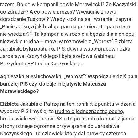
razem. Bo co w kampanii powie Morawiecki? Że Kaczyński
go zdradził? A co powie prezes? Wyciągnie znowu
doradzanie Tuskowi? Wtedy ktoś na sali wstanie i zapyta:
„Panie Jarku, a jak brał go pan na premiera, to pan o tym
nie wiedział?”. Ta kampania w rozbiciu będzie dla nich obu
niezwykle trudna – mówi w rozmowie z „Wprost” Elżbieta
Jakubiak, była posłanka PiS, dawna współpracowniczka
Jarosława Kaczyńskiego i była szefowa Gabinetu
Prezydenta RP Lecha Kaczyńskiego.
Agnieszka Niesłuchowska, „Wprost”: Współczuje dziś pani
bardziej PiS czy kibicuje inicjatywie Mateusza
Morawieckiego?
Elżbieta Jakubiak:
Patrzę na ten konflikt z punktu widzenia
wyborcy PiS i myślę, że
trudno o jednoznaczną ocenę,
bo dla wielu wyborców PiS-u to po prostu dramat.
Z jednej
strony istnieje ogromne przywiązanie do Jarosława
Kaczyńskiego. To człowiek, który dał prawicy czterech