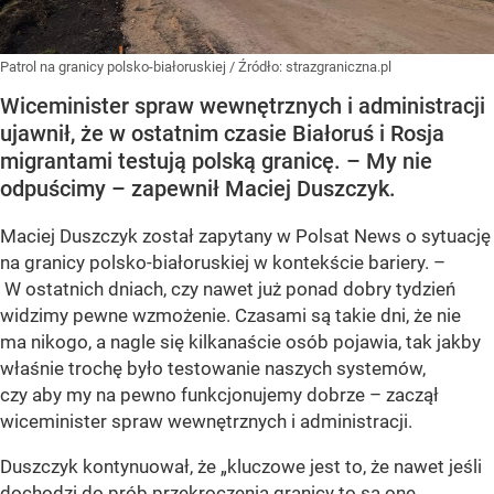
Patrol na granicy polsko-białoruskiej
/ Źródło:
strazgraniczna.pl
Wiceminister spraw wewnętrznych i administracji
ujawnił, że w ostatnim czasie Białoruś i Rosja
migrantami testują polską granicę. – My nie
odpuścimy – zapewnił Maciej Duszczyk.
Maciej Duszczyk został zapytany w Polsat News o sytuację
na granicy polsko-białoruskiej w kontekście bariery. –
W ostatnich dniach, czy nawet już ponad dobry tydzień
widzimy pewne wzmożenie. Czasami są takie dni, że nie
ma nikogo, a nagle się kilkanaście osób pojawia, tak jakby
właśnie trochę było testowanie naszych systemów,
czy aby my na pewno funkcjonujemy dobrze – zaczął
wiceminister spraw wewnętrznych i administracji.
Duszczyk kontynuował, że „kluczowe jest to, że nawet jeśli
dochodzi do prób przekroczenia granicy to są one