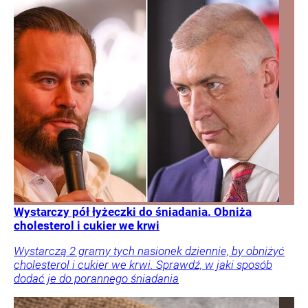
Wystarczy pół łyżeczki do śniadania. Obniża
cholesterol i cukier we krwi
Wystarczą 2 gramy tych nasionek dziennie, by obniżyć
cholesterol i cukier we krwi. Sprawdź, w jaki sposób
dodać je do porannego śniadania