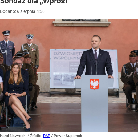
Sondaż dla „Wprost”
Dodano:
6
sierpnia
4:50
Karol Nawrocki
/ Źródło:
PAP
/
Paweł Supernak