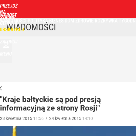
PRZEJDŹ
NA
WPROST
STRONĘ
WIADOMOŚCI
POLITYKA
BIZNES
DOM
ZDROWIE
ROZRYWKA
TYGODN
GŁÓWNĄ
WIADOMOŚCI
UBSKRYBUJ
ZALOGUJ
MENU
"Kraje bałtyckie są pod presją
informacyjną ze strony Rosji"
23
kwietnia
2015
11:56
/
24
kwietnia
2015
14:10