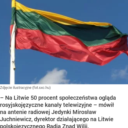
Zdjęcie ilustracyjne (fot.sxc.hu)
– Na Litwie 50 procent społeczeństwa ogląda
rosyjskojęzyczne kanały telewizyjne – mówił
na antenie radiowej Jedynki Mirosław
Juchniewicz, dyrektor działającego na Litwie
polskojęzycznego Radia Znad Wilii.