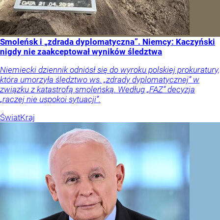
Smoleńsk i „zdrada dyplomatyczna”. Niemcy: Kaczyński
nigdy nie zaakceptował wyników śledztwa
Niemiecki dziennik odniósł się do wyroku polskiej prokuratury,
która umorzyła śledztwo ws. „zdrady dyplomatycznej” w
związku z katastrofą smoleńską. Według „FAZ” decyzja
„raczej nie uspokoi sytuacji”.
Świat
Kraj