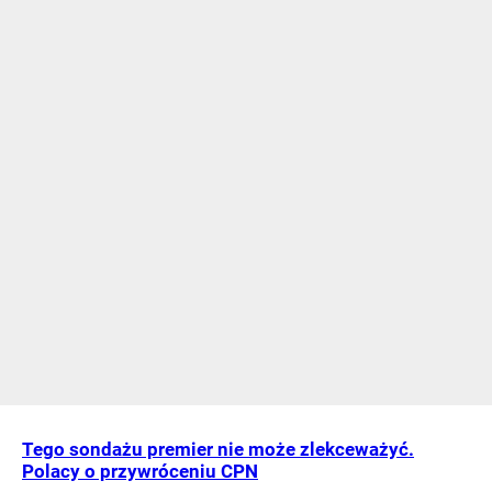
Tego sondażu premier nie może zlekceważyć.
Polacy o przywróceniu CPN