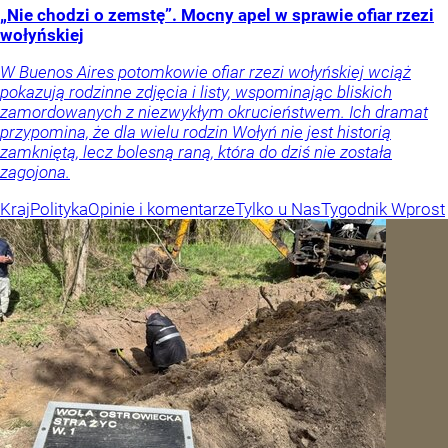
„Nie chodzi o zemstę”. Mocny apel w sprawie ofiar rzezi
wołyńskiej
W Buenos Aires potomkowie ofiar rzezi wołyńskiej wciąż
pokazują rodzinne zdjęcia i listy, wspominając bliskich
zamordowanych z niezwykłym okrucieństwem. Ich dramat
przypomina, że dla wielu rodzin Wołyń nie jest historią
zamkniętą, lecz bolesną raną, która do dziś nie została
zagojona.
Kraj
Polityka
Opinie i komentarze
Tylko u Nas
Tygodnik Wprost