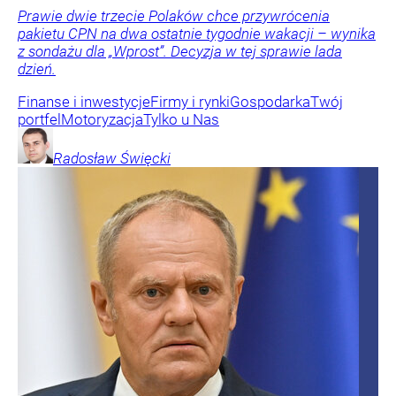
Prawie dwie trzecie Polaków chce przywrócenia
pakietu CPN na dwa ostatnie tygodnie wakacji – wynika
z sondażu dla „Wprost”. Decyzja w tej sprawie lada
dzień.
Finanse i inwestycje
Firmy i rynki
Gospodarka
Twój
portfel
Motoryzacja
Tylko u Nas
Radosław
Święcki