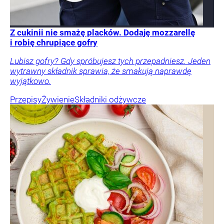
Z cukinii nie smażę placków. Dodaję mozzarellę
i robię chrupiące gofry
Lubisz gofry? Gdy spróbujesz tych przepadniesz. Jeden
wytrawny składnik sprawia, że smakują naprawdę
wyjątkowo.
Przepisy
Żywienie
Składniki odżywcze