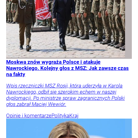
Moskwa znów wygraża Polsce i atakuje
Nawrockiego. Kolejny głos z MSZ: Jak zawsze czas
na fakty
Wpis rzeczniczki MSZ Rosji, która uderzyła w Karola
Nawrockiego, odbił się szerokim echem w naszej
dyplomacji. Po ministrze spraw zagranicznych Polski
głos zabrał Maciej Wewiór.
Opinie i komentarze
Polityka
Kraj