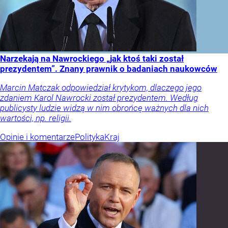
Narzekają na Nawrockiego „jak ktoś taki został
prezydentem”. Znany prawnik o badaniach naukowców
Marcin Matczak odpowiedział krytykom, dlaczego jego
zdaniem Karol Nawrocki został prezydentem. Według
publicysty ludzie widzą w nim obrońcę ważnych dla nich
wartości, np. religii.
Opinie i komentarze
Polityka
Kraj