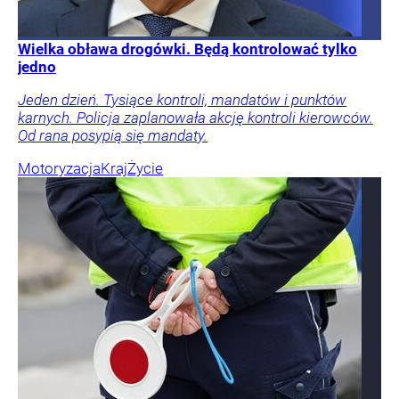
Wielka obława drogówki. Będą kontrolować tylko
jedno
Jeden dzień. Tysiące kontroli, mandatów i punktów
karnych. Policja zaplanowała akcję kontroli kierowców.
Od rana posypią się mandaty.
Motoryzacja
Kraj
Życie