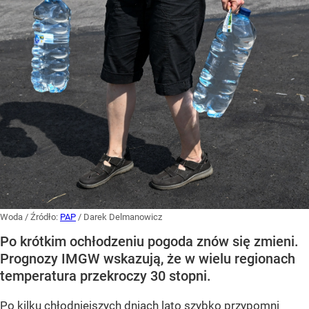
Woda
/ Źródło:
PAP
/
Darek Delmanowicz
Po krótkim ochłodzeniu pogoda znów się zmieni.
Prognozy IMGW wskazują, że w wielu regionach
temperatura przekroczy 30 stopni.
Po kilku chłodniejszych dniach lato szybko przypomni