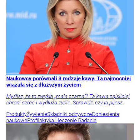
Naukowcy porównali 3 rodzaje kawy. Ta najmocniej
wiązała się z dłuższym życiem
Myślisz, że to zwykła „mała czarna”? Ta kawa najsilniej
chroni serce i wydłuża życie. Sprawdź, czy ją pijesz.
Produkty
Żywienie
Składniki odżywcze
Doniesienia
naukowe
Profilaktyka i leczenie
Badania