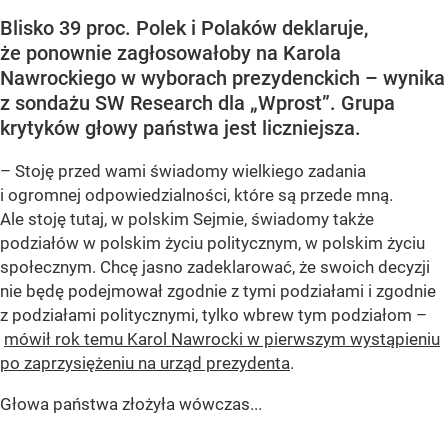
Blisko 39 proc. Polek i Polaków deklaruje,
że ponownie zagłosowałoby na Karola
Nawrockiego w wyborach prezydenckich – wynika
z sondażu SW Research dla „Wprost”. Grupa
krytyków głowy państwa jest liczniejsza.
– Stoję przed wami świadomy wielkiego zadania
i ogromnej odpowiedzialności, które są przede mną.
Ale stoję tutaj, w polskim Sejmie, świadomy także
podziałów w polskim życiu politycznym, w polskim życiu
społecznym. Chcę jasno zadeklarować, że swoich decyzji
nie będę podejmował zgodnie z tymi podziałami i zgodnie
z podziałami politycznymi, tylko wbrew tym podziałom –
mówił rok temu Karol Nawrocki w pierwszym wystąpieniu
po zaprzysiężeniu na urząd prezydenta
.
Głowa państwa złożyła wówczas...