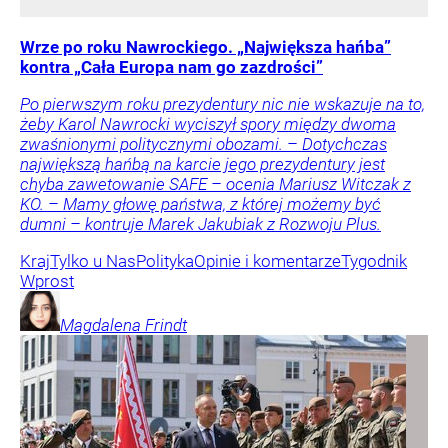
Wrze po roku Nawrockiego. „Największa hańba”
kontra „Cała Europa nam go zazdrości”
Po pierwszym roku prezydentury nic nie wskazuje na to,
żeby Karol Nawrocki wyciszył spory między dwoma
zwaśnionymi politycznymi obozami. – Dotychczas
największą hańbą na karcie jego prezydentury jest
chyba zawetowanie SAFE – ocenia Mariusz Witczak z
KO. – Mamy głowę państwa, z której możemy być
dumni – kontruje Marek Jakubiak z Rozwoju Plus.
Kraj
Tylko u Nas
Polityka
Opinie i komentarze
Tygodnik
Wprost
Magdalena
Frindt