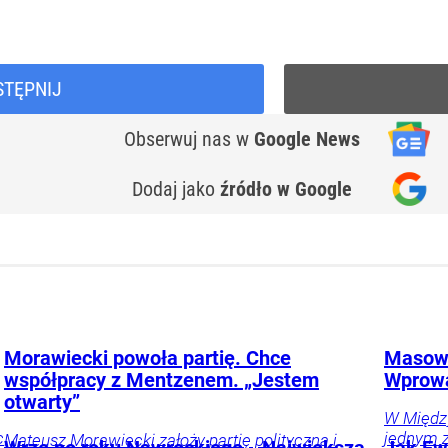
STĘPNIJ
Obserwuj nas
w
Google News
Dodaj jako
źródło w Google
Morawiecki powoła partię. Chce
Masowe
współpracy z Mentzenem. „Jestem
Wprow
otwarty”
W Międz
c
jednym z
Mateusz Morawiecki założy partię polityczną i