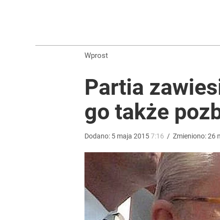
Nowy sondaż po wtargnięciu rakiety na Lubelszczy
1
Wprost
„Nie chodzi o zemstę”. Mocny apel w sprawie ofiar 
Partia zawies
dodaj
go także pozb
„Żyję z piętnem zabójcy”. Kierowca, który potrącił
Dodano:
5
maja
2015
7:16
/
Zmieniono:
26
1