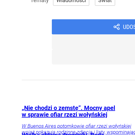
Wiadomości
Świat
UDO
„Nie chodzi o zemstę”. Mocny apel
w sprawie ofiar rzezi wołyńskiej
W Buenos Aires potomkowie ofiar rzezi wołyńskiej
wciąż pokazują rodzinne zdjęcia i listy, wspominają