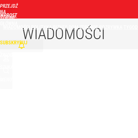
PRZEJDŹ
Udostępnij
3
Skomentuj
NA
WPROST
STRONĘ
GŁÓWNĄ
WIADOMOŚCI
POLITYKA
BIZNES
DOM
ZDROWIE
ROZRYWKA
TYGOD
Morawiecki powoła partię. Chce współpracy z Me
WIADOMOŚCI
SUBSKRYBUJ
dodaj
ZALOGUJ
Masowe zatrucia nad polskim morzem. Wprowadz
SZUKAJ
MENU
dodaj
Wrze po roku Nawrockiego. „Największa hańba” ko
17