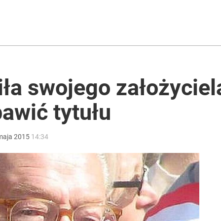
znę. Polacy surowo ocenili władze
rzezi wołyńskiej
iła swojego założyciel
awić tytułu
 Łukasza Litewkę, przerywa milczenie
maja
2015
14:34