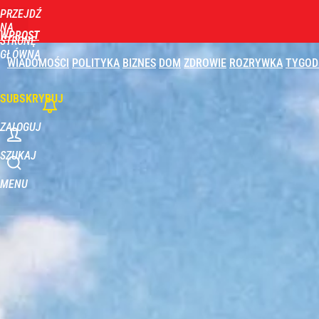
PRZEJDŹ
Udostępnij
0
Skomentuj
NA
WPROST
STRONĘ
GŁÓWNĄ
WIADOMOŚCI
POLITYKA
BIZNES
DOM
ZDROWIE
ROZRYWKA
TYGOD
Zwyrodnialec okaleczył szczenięta. Policja poszu
SUBSKRYBUJ
dodaj
ZALOGUJ
Vistula x LOT: Elegancja w podróży. Premiera wspó
SZUKAJ
MENU
dodaj
Farmacja: wzrost pod presją. co czeka branżę do 
dodaj