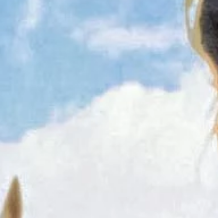
ł coś znacznie gorszego
i. Tego potrzebuje dziś cała Europa