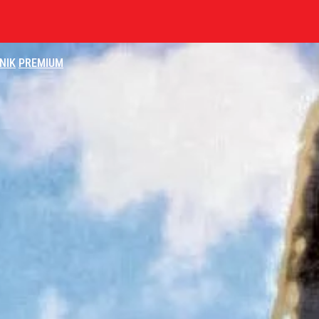
NIK
PREMIUM
kuje sprawcy
lnej kolekcji kapsułowej
2030 roku?