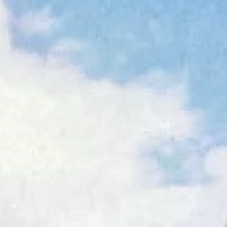
Wróbel: Wywiad z Woydyłło o Idze Świątek obnaży
dodaj
Gen. Pawlikowski: Przywiozłem cenną lekcję z Dani
2
Prawdziwa wartość różnorodności
dodaj