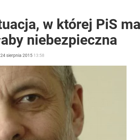
tuacja, w której PiS m
łaby niebezpieczna
:
24
sierpnia
2015
13:58