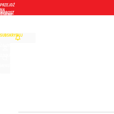
PRZEJDŹ
Udostępnij
30
Skomentuj
NA
WPROST
STRONĘ
GŁÓWNĄ
WIADOMOŚCI
POLITYKA
BIZNES
DOM
ZDROWIE
ROZRYWKA
TYGOD
SUBSKRYBUJ
ZALOGUJ
SZUKAJ
MENU