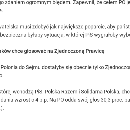
t jego zdaniem ogromnym błędem. Zapewnił, że celem PO
e.
ywatelska musi zdobyć jak największe poparcie, aby pań
niebezpieczna byłaby sytuacja, w której PiS wygrałoby wy
laków chce głosować na Zjednoczoną Prawicę
olonia do Sejmu dostałyby się obecnie tylko Zjednoczo
o.
tórej wchodzą PiS, Polska Razem i Solidarna Polska, ch
nia wzrost o 4 p.p. Na PO odda swój głos 30,3 proc. bad
).