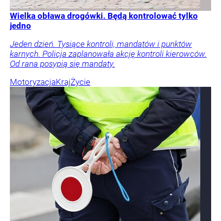
Wielka obława drogówki. Będą kontrolować tylko
jedno
Jeden dzień. Tysiące kontroli, mandatów i punktów
karnych. Policja zaplanowała akcję kontroli kierowców.
Od rana posypią się mandaty.
Motoryzacja
Kraj
Życie