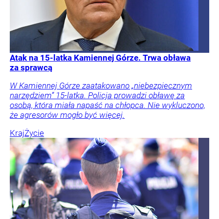
Atak na 15-latka Kamiennej Górze. Trwa obława
za sprawcą
W Kamiennej Górze zaatakowano „niebezpiecznym
narzędziem” 15-latka. Policja prowadzi obławę za
osobą, która miała napaść na chłopca. Nie wykluczono,
że agresorów mogło być więcej.
Kraj
Życie