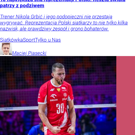
patrzy z podziwem
Trener Nikola Grbić i jego podopieczni nie przestają
wygrywać. Reprezentacja Polski siatkarzy to nie tylko kilka
nazwisk, ale prawdziwy zespół i grono bohaterów.
Siatkówka
Sport
Tylko u Nas
Maciej
Piasecki