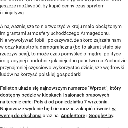
jeszcze możliwość, by kupić cenny czas sprytem
i inicjatywą.
A najważniejsze to nie tworzyć w kraju mało obciążonym
imigrantami atmosfery uchodźczego Armagedonu.
Nie wywoływać fobii i pokazywać, że skoro zajrzała nam
w oczy katastrofa demograficzna (bo to akurat stało się
rzeczywiście), to może czas pomyśleć o mądrej polityce
imigracyjnej i podobnie jak niejedno państwo na Zachodzie
przynajmniej częściowo wykorzystać dzisiejsze wędrówki
ludów na korzyść polskiej gospodarki.
Felieton ukaże się najnowszym numerze
"Wprost"
, który
dostępny będzie w kioskach i salonach prasowych
na terenie całej Polski od poniedziałku 7 września.
Najnowsze wydanie będzie można zakupić również
w
wersji do słuchania
oraz na
AppleStore
i
GooglePlay
.