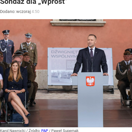
Sondaż dla „Wprost”
Dodano:
wczoraj
4:50
Karol Nawrocki
/ Źródło:
PAP
/
Paweł Supernak