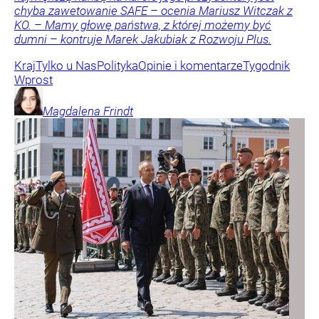
chyba zawetowanie SAFE – ocenia Mariusz Witczak z
KO. – Mamy głowę państwa, z której możemy być
dumni – kontruje Marek Jakubiak z Rozwoju Plus.
Kraj
Tylko u Nas
Polityka
Opinie i komentarze
Tygodnik
Wprost
Magdalena
Frindt