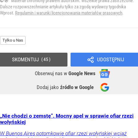
© ℗
Materiał chroniony prawem autorskim. Wszelkie prawa zastrzeżone.
Dalsze rozpowszechnianie artykułu tylko za zgodą wydawcy tygodnika
Wprost.
Regulamin i warunki licencjonowania materiałów prasowych
.
Tylko u Nas
SKOMENTUJ
UDOSTĘPNIJ
45
Obserwuj nas
w
Google News
Dodaj jako
źródło w Google
„Nie chodzi o zemstę”. Mocny apel w sprawie ofiar rzezi
wołyńskiej
W Buenos Aires potomkowie ofiar rzezi wołyńskiej wciąż