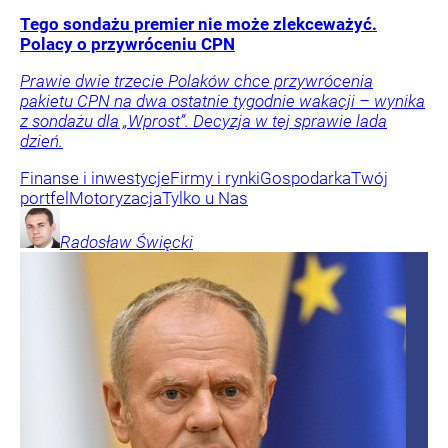
Tego sondażu premier nie może zlekceważyć.
Polacy o przywróceniu CPN
Prawie dwie trzecie Polaków chce przywrócenia
pakietu CPN na dwa ostatnie tygodnie wakacji – wynika
z sondażu dla „Wprost”. Decyzja w tej sprawie lada
dzień.
Finanse i inwestycje
Firmy i rynki
Gospodarka
Twój
portfel
Motoryzacja
Tylko u Nas
Radosław
Święcki