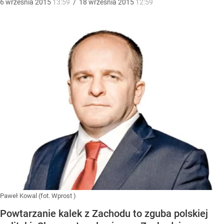
6
września
2015
13:59
/
18
września
2015
12:59
Paweł Kowal (fot. Wprost )
Powtarzanie kalek z Zachodu to zguba polskiej