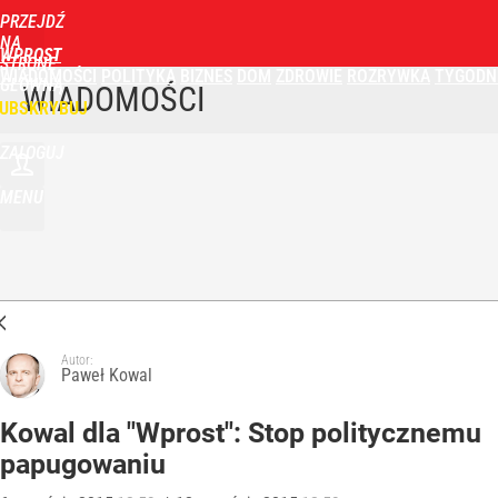
PRZEJDŹ
NA
WPROST
STRONĘ
WIADOMOŚCI
POLITYKA
BIZNES
DOM
ZDROWIE
ROZRYWKA
TYGODN
GŁÓWNĄ
WIADOMOŚCI
UBSKRYBUJ
ZALOGUJ
MENU
Autor:
Paweł Kowal
Kowal dla "Wprost": Stop politycznemu
papugowaniu