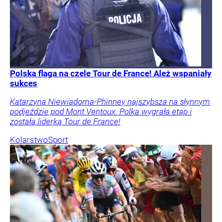
Polska flaga na czele Tour de France! Ależ wspaniały
sukces
Katarzyna Niewiadoma-Phinney najszybsza na słynnym
podjeździe pod Mont Ventoux. Polka wygrała etap i
została liderką Tour de France!
Kolarstwo
Sport