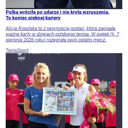
Polka wróciła po udarze i nie kryła wzruszenia.
To koniec pięknej kariery
Alicja Rosolska to z pewnością postać, która zapisała
ważne karty w dziejach polskiego tenisa. W piątek (tj. 7
sierpnia 2026 roku) rozegrała swój ostatni mecz.
Tenis
Sport