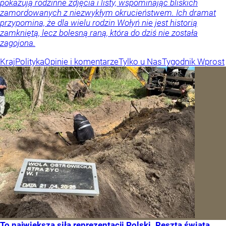
pokazują rodzinne zdjęcia i listy, wspominając bliskich
zamordowanych z niezwykłym okrucieństwem. Ich dramat
przypomina, że dla wielu rodzin Wołyń nie jest historią
zamkniętą, lecz bolesną raną, która do dziś nie została
zagojona.
Kraj
Polityka
Opinie i komentarze
Tylko u Nas
Tygodnik Wprost
To największa siła reprezentacji Polski. Reszta świata