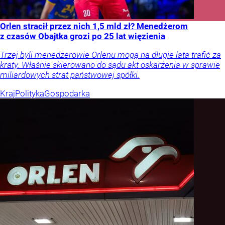
Orlen stracił przez nich 1,5 mld zł? Menedżerom
z czasów Obajtka grozi po 25 lat więzienia
Trzej byli menedżerowie Orlenu mogą na długie lata trafić za
kraty. Właśnie skierowano do sądu akt oskarżenia w sprawie
miliardowych strat państwowej spółki.
Kraj
Polityka
Gospodarka