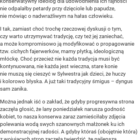
konserwatywny ideolog dla udowodnienia ich fajności
nie odpalałby petardy przy dzięciole lub papudze,
nie mówiąc o nadwrażliwym na hałas człowieku.
I tak, zamiast choć trochę rzeczowej dyskusji o tym,
czy warto utrzymywać tradycję, czy też jej zaniechać,
a może kompromisowo ją modyfikować o propagowanie
tzw. cichych fajerwerków, mamy płytką, ideologiczną
młóckę. Choć przecież nie każda tradycja musi być
kontynuowana, nie każda jest wieczna, stare konie
nie muszą się cieszyć w Sylwestra jak dzieci, że huczy
i kolorowo błyska. A już taki tradycyjny śmigus – dyngus
sam zanika.
Można jednak iść o zakład, że gdyby progresywna strona
zaczęła głosić, że lany poniedziałek narusza godność
kobiet, to nasza konserwa zaraz zamieściłaby zdjęcia
polewania wodą swych szanownych małżonek ku ich
demonstracyjnej radości. A gdyby któraś (obojętnie która)
z wojujących stron zaczęła twierdzić, że najlepsza