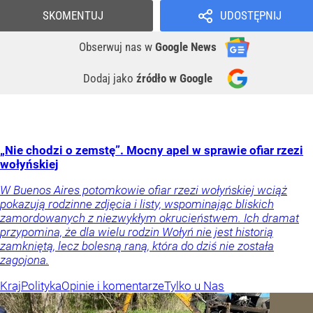
SKOMENTUJ
UDOSTĘPNIJ
Obserwuj nas
w
Google News
Dodaj jako
źródło w Google
„Nie chodzi o zemstę”. Mocny apel w sprawie ofiar rzezi
wołyńskiej
W Buenos Aires potomkowie ofiar rzezi wołyńskiej wciąż
pokazują rodzinne zdjęcia i listy, wspominając bliskich
zamordowanych z niezwykłym okrucieństwem. Ich dramat
przypomina, że dla wielu rodzin Wołyń nie jest historią
zamkniętą, lecz bolesną raną, która do dziś nie została
zagojona.
Kraj
Polityka
Opinie i komentarze
Tylko u Nas