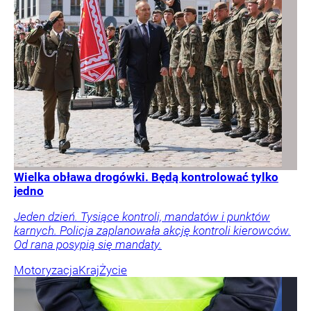
Wielka obława drogówki. Będą kontrolować tylko
jedno
Jeden dzień. Tysiące kontroli, mandatów i punktów
karnych. Policja zaplanowała akcję kontroli kierowców.
Od rana posypią się mandaty.
Motoryzacja
Kraj
Życie