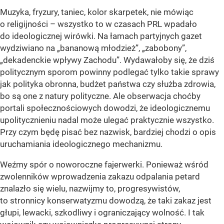
Muzyka, fryzury, taniec, kolor skarpetek, nie mówiąc
o religijności – wszystko to w czasach PRL wpadało
do ideologicznej wirówki. Na łamach partyjnych gazet
wydziwiano na „bananową młodzież”, „zabobony”,
„dekadenckie wpływy Zachodu”. Wydawałoby się, że dziś
politycznym sporom powinny podlegać tylko takie sprawy
jak polityka obronna, budżet państwa czy służba zdrowia,
bo są one z natury polityczne. Ale obserwacja choćby
portali społecznościowych dowodzi, że ideologicznemu
upolitycznieniu nadal może ulegać praktycznie wszystko.
Przy czym będę pisać bez nazwisk, bardziej chodzi o opis
uruchamiania ideologicznego mechanizmu.
Weźmy spór o noworoczne fajerwerki. Ponieważ wśród
zwolenników wprowadzenia zakazu odpalania petard
znalazło się wielu, nazwijmy to, progresywistów,
to stronnicy konserwatyzmu dowodzą, że taki zakaz jest
głupi, lewacki, szkodliwy i ograniczający wolność. I tak