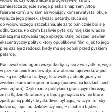
wojownik czy wojowniczka progresywnej strony
zamieszcza zdjęcie swego pieska z napisem „Stop
fajerwerkom”, a w zamian wojujący konserwatysta lokuje
wpis, że jego piesek, słysząc petardy, rzuca się
do wojowniczego szczekania, ale za to panicznie boi się
odkurzacza. Po czym kąśliwie pyta, czy miejskie władze
zakażą mu używania tego sprzętu. Dalej poszedł pewien
ekscentryczny polityk, który opublikował filmik, jak to jego
pies szaleje z radości, kiedy mu się odpali przed pyskiem
petardę.
Ponieważ ideologom wszystko łączy się z wszystkim, więc
w przekonaniu konserwatystów obrona fajerwerków jest
walką nie tylko o tradycję, lecz walką z ideologicznymi
zwolennikami antropomorfizacji (nadawania ludzkich cech
zwierzętom). Czyli m.in. z politykiem głoszącym herezję,
że na Sądzie Ostatecznym będą go sądzić świnie które
zjadł, panią polityk błyskotliwie pytającą, w czym to niby
ludzie są lepsi od dzików, czy inną – niech im będzie,