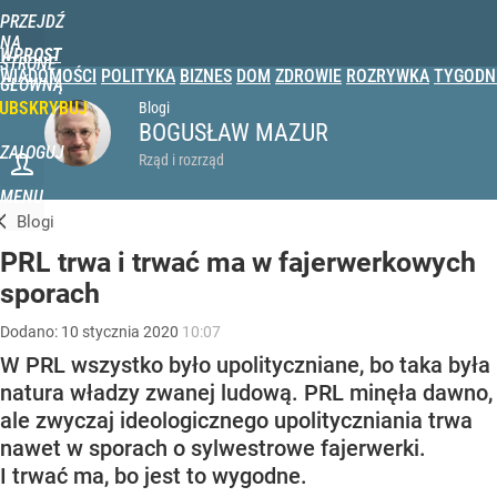
PRZEJDŹ
NA
WPROST
STRONĘ
WIADOMOŚCI
POLITYKA
BIZNES
DOM
ZDROWIE
ROZRYWKA
TYGODN
GŁÓWNĄ
UBSKRYBUJ
Blogi
BOGUSŁAW MAZUR
ZALOGUJ
Rząd i rozrząd
MENU
Blogi
PRL trwa i trwać ma w fajerwerkowych
sporach
Dodano:
10
stycznia
2020
10:07
W PRL wszystko było upolityczniane, bo taka była
natura władzy zwanej ludową. PRL minęła dawno,
ale zwyczaj ideologicznego upolityczniania trwa
nawet w sporach o sylwestrowe fajerwerki.
I trwać ma, bo jest to wygodne.