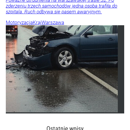
Poważne utrudnienia na warszawskiej trasie S2. Po
zderzeniu trzech samochodów jedna osoba trafiła do
szpitala. Ruch odbywa się pasem awaryjnym.
Motoryzacja
Kraj
Warszawa
Ostatnie wpisy