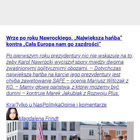
Wrze po roku Nawrockiego. „Największa hańba”
kontra „Cała Europa nam go zazdrości”
Po pierwszym roku prezydentury nic nie wskazuje na to,
żeby Karol Nawrocki wyciszył spory między dwoma
zwaśnionymi politycznymi obozami. – Dotychczas
największą hańbą na karcie jego prezydentury jest
chyba zawetowanie SAFE – ocenia Mariusz Witczak z
KO. – Mamy głowę państwa, z której możemy być
dumni – kontruje Marek Jakubiak z Rozwoju Plus.
Kraj
Tylko u Nas
Polityka
Opinie i komentarze
Magdalena
Frindt