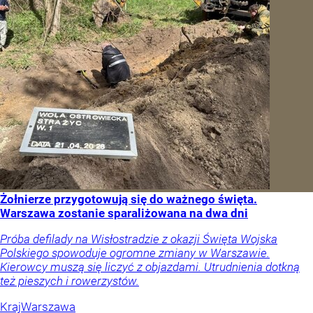
Żołnierze przygotowują się do ważnego święta.
Warszawa zostanie sparaliżowana na dwa dni
Próba defilady na Wisłostradzie z okazji Święta Wojska
Polskiego spowoduje ogromne zmiany w Warszawie.
Kierowcy muszą się liczyć z objazdami. Utrudnienia dotkną
też pieszych i rowerzystów.
Kraj
Warszawa