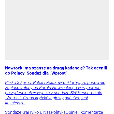
Nawrocki ma szansę na drugą kadencję? Tak ocenili
go Polacy. Sondaż dla „Wprost”
Blisko 39 proc. Polek i Polaków deklaruje, że ponownie
zagłosowałoby na Karola Nawrockiego w wyborach
prezydenckich – wynika z sondażu SW Research dla
„Wprost”. Grupa krytyków głowy państwa jest
liczniejsza.
Sondaże
Kraj
Tylko u Nas
Polityka
Opinie i komentarze