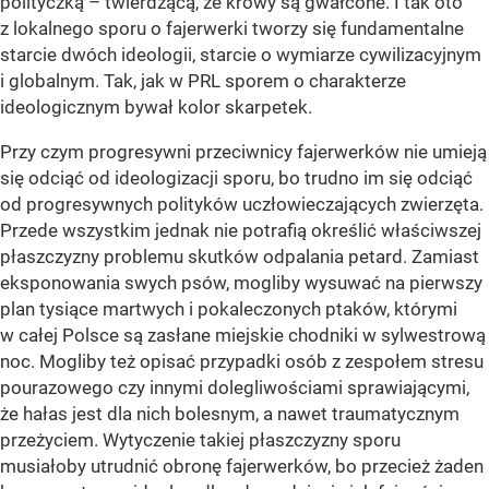
polityczką – twierdzącą, że krowy są gwałcone. I tak oto
z lokalnego sporu o fajerwerki tworzy się fundamentalne
starcie dwóch ideologii, starcie o wymiarze cywilizacyjnym
i globalnym. Tak, jak w PRL sporem o charakterze
ideologicznym bywał kolor skarpetek.
Przy czym progresywni przeciwnicy fajerwerków nie umieją
się odciąć od ideologizacji sporu, bo trudno im się odciąć
od progresywnych polityków uczłowieczających zwierzęta.
Przede wszystkim jednak nie potrafią określić właściwszej
płaszczyzny problemu skutków odpalania petard. Zamiast
eksponowania swych psów, mogliby wysuwać na pierwszy
plan tysiące martwych i pokaleczonych ptaków, którymi
w całej Polsce są zasłane miejskie chodniki w sylwestrową
noc. Mogliby też opisać przypadki osób z zespołem stresu
pourazowego czy innymi dolegliwościami sprawiającymi,
że hałas jest dla nich bolesnym, a nawet traumatycznym
przeżyciem. Wytyczenie takiej płaszczyzny sporu
musiałoby utrudnić obronę fajerwerków, bo przecież żaden