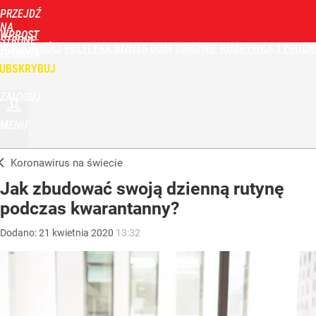
PRZEJDŹ
NA
WPROST
STRONĘ
WIADOMOŚCI
POLITYKA
BIZNES
DOM
ZDROWIE
ROZRYWKA
TYGODN
GŁÓWNĄ
UBSKRYBUJ
ZALOGUJ
MENU
Koronawirus na świecie
Jak zbudować swoją dzienną rutynę
podczas kwarantanny?
Dodano:
21
kwietnia
2020
13:32