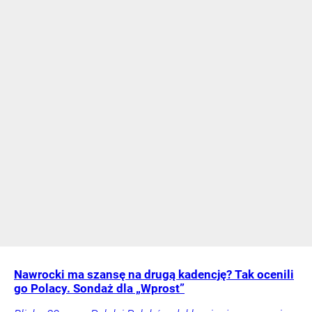
Nawrocki ma szansę na drugą kadencję? Tak ocenili
go Polacy. Sondaż dla „Wprost”