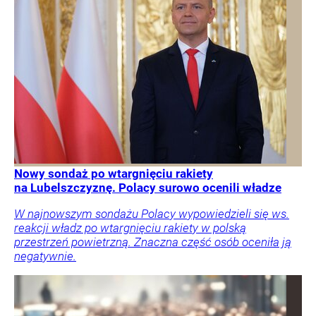
Nowy sondaż po wtargnięciu rakiety
na Lubelszczyznę. Polacy surowo ocenili władze
W najnowszym sondażu Polacy wypowiedzieli się ws.
reakcji władz po wtargnięciu rakiety w polską
przestrzeń powietrzną. Znaczna część osób oceniła ją
negatywnie.