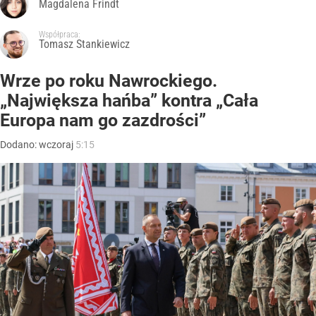
Magdalena Frindt
Współpraca:
Tomasz Stankiewicz
Wrze po roku Nawrockiego.
„Największa hańba” kontra „Cała
Europa nam go zazdrości”
Dodano:
wczoraj
5:15