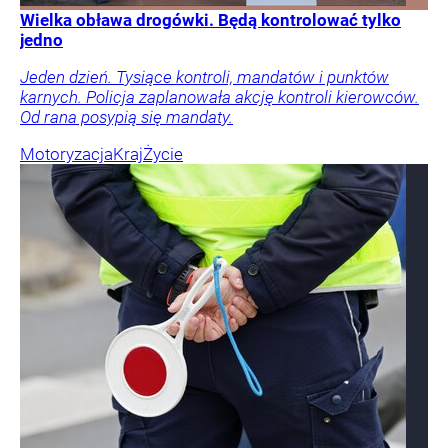
Wielka obława drogówki. Będą kontrolować tylko
jedno
Jeden dzień. Tysiące kontroli, mandatów i punktów
karnych. Policja zaplanowała akcję kontroli kierowców.
Od rana posypią się mandaty.
Motoryzacja
Kraj
Życie