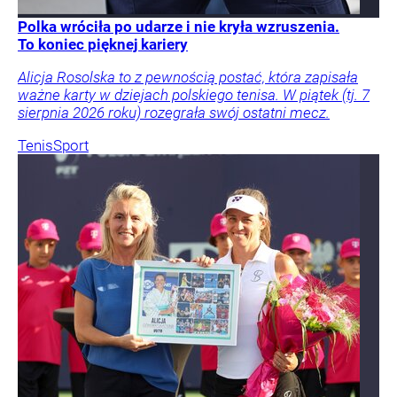
Polka wróciła po udarze i nie kryła wzruszenia.
To koniec pięknej kariery
Alicja Rosolska to z pewnością postać, która zapisała
ważne karty w dziejach polskiego tenisa. W piątek (tj. 7
sierpnia 2026 roku) rozegrała swój ostatni mecz.
Tenis
Sport