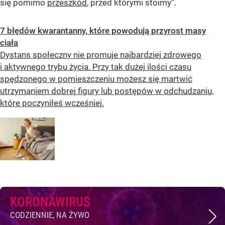
się pomimo
przeszkód
, przed którymi stoimy”.
7 błędów kwarantanny, które powodują przyrost masy
ciała
Dystans społeczny nie promuje najbardziej zdrowego
i aktywnego trybu życia. Przy tak dużej ilości czasu
spędzonego w pomieszczeniu możesz się martwić
utrzymaniem dobrej figury lub postępów w odchudzaniu,
które poczyniłeś wcześniej.
KORONAWIRUS
CODZIENNIE, NA ŻYWO