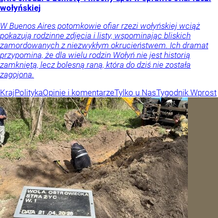
wołyńskiej
W Buenos Aires potomkowie ofiar rzezi wołyńskiej wciąż
pokazują rodzinne zdjęcia i listy, wspominając bliskich
zamordowanych z niezwykłym okrucieństwem. Ich dramat
przypomina, że dla wielu rodzin Wołyń nie jest historią
zamkniętą, lecz bolesną raną, która do dziś nie została
zagojona.
Kraj
Polityka
Opinie i komentarze
Tylko u Nas
Tygodnik Wprost