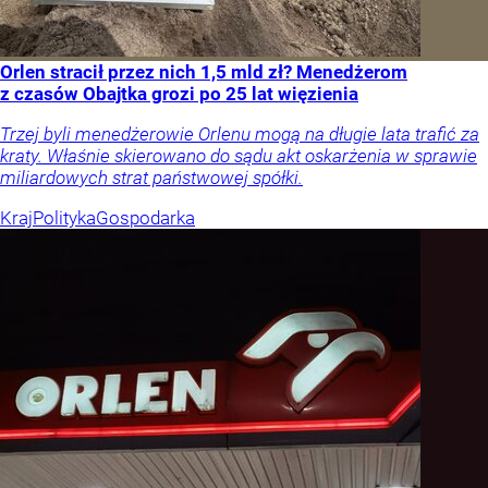
Orlen stracił przez nich 1,5 mld zł? Menedżerom
z czasów Obajtka grozi po 25 lat więzienia
Trzej byli menedżerowie Orlenu mogą na długie lata trafić za
kraty. Właśnie skierowano do sądu akt oskarżenia w sprawie
miliardowych strat państwowej spółki.
Kraj
Polityka
Gospodarka