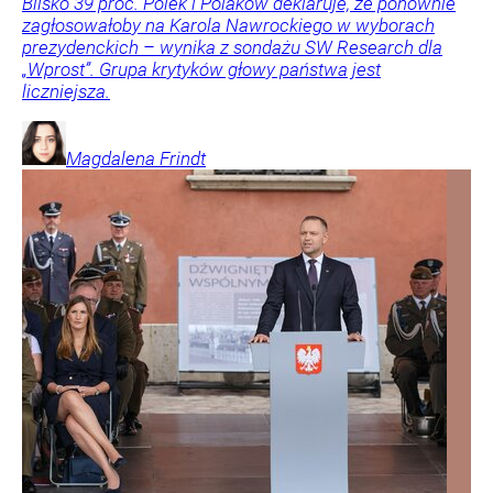
Blisko 39 proc. Polek i Polaków deklaruje, że ponownie
zagłosowałoby na Karola Nawrockiego w wyborach
prezydenckich – wynika z sondażu SW Research dla
„Wprost”. Grupa krytyków głowy państwa jest
liczniejsza.
Magdalena
Frindt