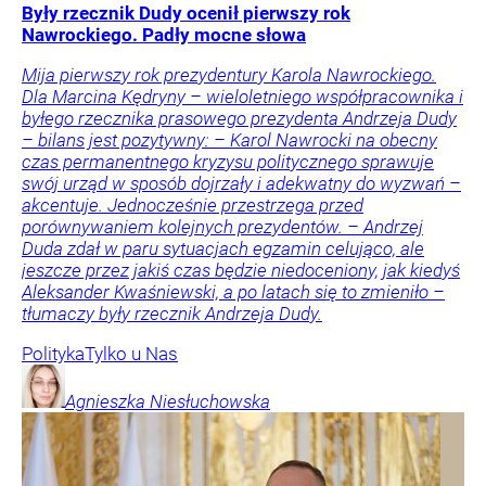
Były rzecznik Dudy ocenił pierwszy rok
Nawrockiego. Padły mocne słowa
Mija pierwszy rok prezydentury Karola Nawrockiego.
Dla Marcina Kędryny – wieloletniego współpracownika i
byłego rzecznika prasowego prezydenta Andrzeja Dudy
– bilans jest pozytywny: – Karol Nawrocki na obecny
czas permanentnego kryzysu politycznego sprawuje
swój urząd w sposób dojrzały i adekwatny do wyzwań –
akcentuje. Jednocześnie przestrzega przed
porównywaniem kolejnych prezydentów. – Andrzej
Duda zdał w paru sytuacjach egzamin celująco, ale
jeszcze przez jakiś czas będzie niedoceniony, jak kiedyś
Aleksander Kwaśniewski, a po latach się to zmieniło –
tłumaczy były rzecznik Andrzeja Dudy.
Polityka
Tylko u Nas
Agnieszka
Niesłuchowska