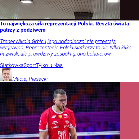
To największa siła reprezentacji Polski. Reszta świata
patrzy z podziwem
Trener Nikola Grbić i jego podopieczni nie przestają
wygrywać. Reprezentacja Polski siatkarzy to nie tylko kilka
nazwisk, ale prawdziwy zespół i grono bohaterów.
Siatkówka
Sport
Tylko u Nas
Maciej
Piasecki