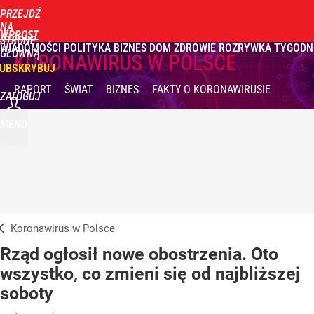
PRZEJDŹ
NA
WPROST
STRONĘ
WIADOMOŚCI
POLITYKA
BIZNES
DOM
ZDROWIE
ROZRYWKA
TYGODN
GŁÓWNĄ
KORONAWIRUS W POLSCE
UBSKRYBUJ
RAPORT
ŚWIAT
BIZNES
FAKTY
O KORONAWIRUSIE
ZALOGUJ
MENU
Koronawirus w Polsce
Rząd ogłosił nowe obostrzenia. Oto
wszystko, co zmieni się od najbliższej
soboty