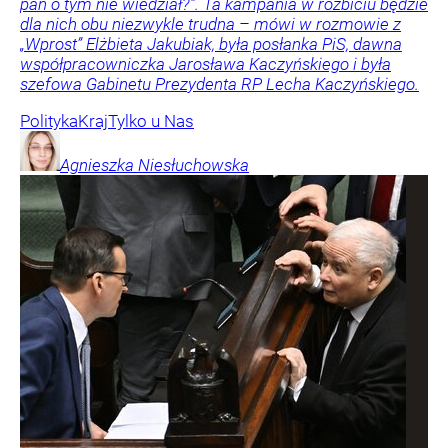
pan o tym nie wiedział?”. Ta kampania w rozbiciu będzie
dla nich obu niezwykle trudna – mówi w rozmowie z
„Wprost” Elżbieta Jakubiak, była posłanka PiS, dawna
współpracowniczka Jarosława Kaczyńskiego i była
szefowa Gabinetu Prezydenta RP Lecha Kaczyńskiego.
Polityka
Kraj
Tylko u Nas
Agnieszka
Niesłuchowska