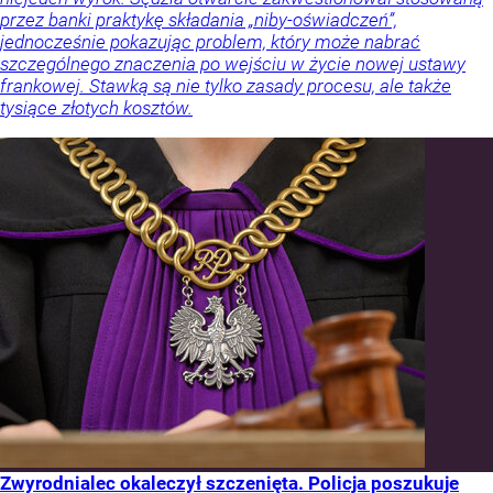
przez banki praktykę składania „niby-oświadczeń”,
jednocześnie pokazując problem, który może nabrać
szczególnego znaczenia po wejściu w życie nowej ustawy
frankowej. Stawką są nie tylko zasady procesu, ale także
tysiące złotych kosztów.
Zwyrodnialec okaleczył szczenięta. Policja poszukuje