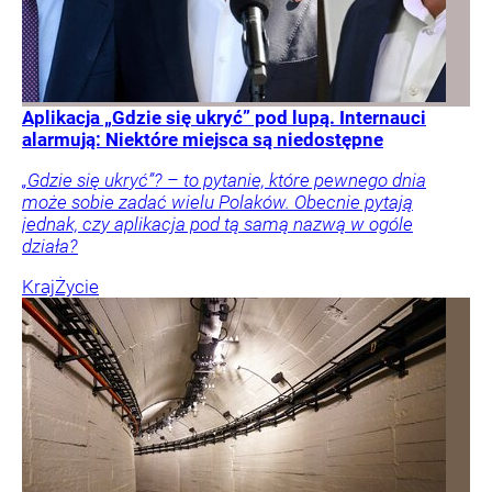
Aplikacja „Gdzie się ukryć” pod lupą. Internauci
alarmują: Niektóre miejsca są niedostępne
„Gdzie się ukryć”? – to pytanie, które pewnego dnia
może sobie zadać wielu Polaków. Obecnie pytają
jednak, czy aplikacja pod tą samą nazwą w ogóle
działa?
Kraj
Życie