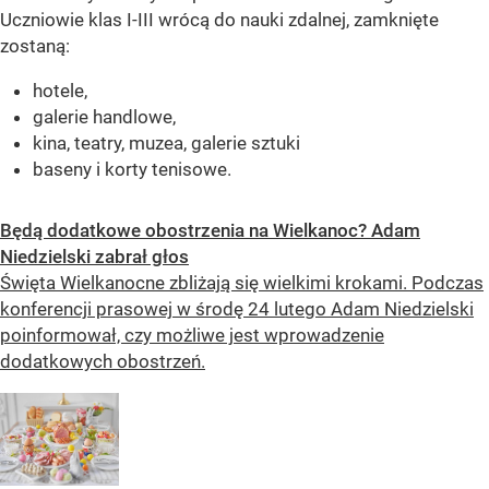
Uczniowie klas I-III wrócą do nauki zdalnej, zamknięte
zostaną:
hotele,
galerie handlowe,
kina, teatry, muzea, galerie sztuki
baseny i korty tenisowe.
Będą dodatkowe obostrzenia na Wielkanoc? Adam
Niedzielski zabrał głos
Święta Wielkanocne zbliżają się wielkimi krokami. Podczas
konferencji prasowej w środę 24 lutego Adam Niedzielski
poinformował, czy możliwe jest wprowadzenie
dodatkowych obostrzeń.