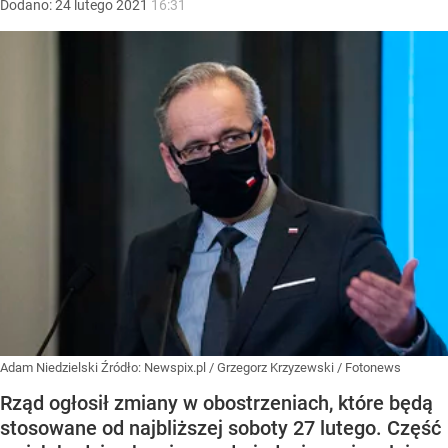
Dodano:
24
lutego
2021
16:31
Adam Niedzielski
Źródło:
Newspix.pl
/
Grzegorz Krzyzewski / Fotonews
Rząd ogłosił zmiany w obostrzeniach, które będą
stosowane od najbliższej soboty 27 lutego. Część