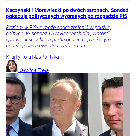
Kaczyński i Morawiecki po dwóch stronach. Sondaż
pokazuje politycznych wygranych po rozpadzie PiS
Rozłam w PiS-ie może sporo zmienić w polskiej
polityce. W sondażu SW Research dla „Wprost”
sprawdziliśmy, która partia będzie największym
beneficjentem ewentualnych zmian.
Kraj
Tylko u Nas
Polityka
Karolina
Trela