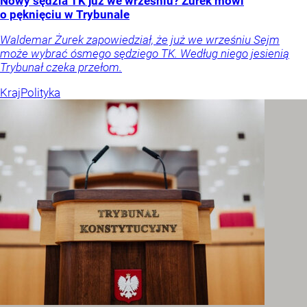
Nowy sędzia TK już we wrześniu? Żurek mówi
o pęknięciu w Trybunale
Waldemar Żurek zapowiedział, że już we wrześniu Sejm
może wybrać ósmego sędziego TK. Według niego jesienią
Trybunał czeka przełom.
Kraj
Polityka