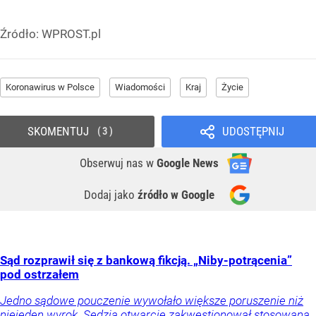
Źródło:
WPROST.pl
Koronawirus w Polsce
Wiadomości
Kraj
Życie
SKOMENTUJ
UDOSTĘPNIJ
3
Obserwuj nas
w
Google News
Dodaj jako
źródło w Google
Sąd rozprawił się z bankową fikcją. „Niby-potrącenia”
pod ostrzałem
Jedno sądowe pouczenie wywołało większe poruszenie niż
niejeden wyrok. Sędzia otwarcie zakwestionował stosowaną