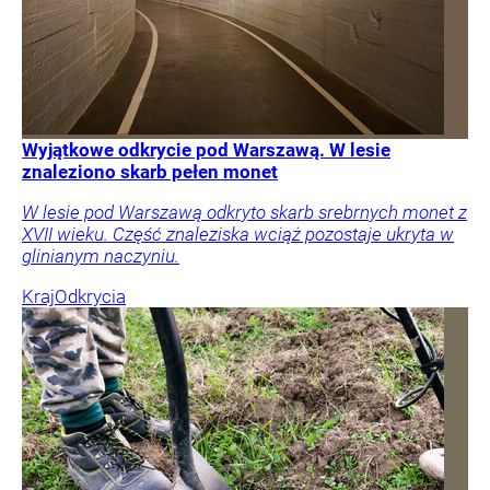
Wyjątkowe odkrycie pod Warszawą. W lesie
znaleziono skarb pełen monet
W lesie pod Warszawą odkryto skarb srebrnych monet z
XVII wieku. Część znaleziska wciąż pozostaje ukryta w
glinianym naczyniu.
Kraj
Odkrycia