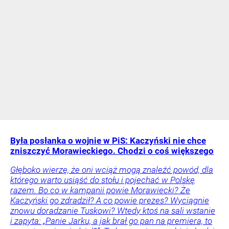
Była posłanka o wojnie w PiS: Kaczyński nie chce
zniszczyć Morawieckiego. Chodzi o coś większego
Głęboko wierzę, że oni wciąż mogą znaleźć powód, dla
którego warto usiąść do stołu i pojechać w Polskę
razem. Bo co w kampanii powie Morawiecki? Że
Kaczyński go zdradził? A co powie prezes? Wyciągnie
znowu doradzanie Tuskowi? Wtedy ktoś na sali wstanie
i zapyta: „Panie Jarku, a jak brał go pan na premiera, to