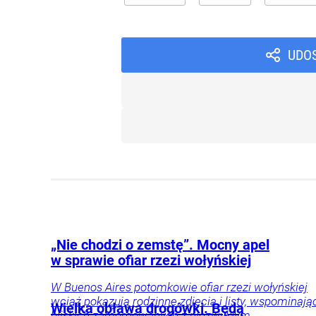
UDO
„Nie chodzi o zemstę”. Mocny apel
w sprawie ofiar rzezi wołyńskiej
W Buenos Aires potomkowie ofiar rzezi wołyńskiej
wciąż pokazują rodzinne zdjęcia i listy, wspominają
Wielka obława drogówki. Będą
bliskich zamordowanych z niezwykłym