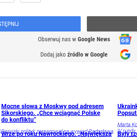
STĘPNIJ
Obserwuj nas
w
Google News
Dodaj jako
źródło w Google
Mocne słowa z Moskwy pod adresem
Ukrain
Sikorskiego. „Chce wciągnąć Polskę
Popsut
do konfliktu”
Marta Ko
c
IV rundy
Rosyjski polityk zareagował na wywiad Radosława
Wrze po roku Nawrockiego. „Największa
Były rz
Ukrainka