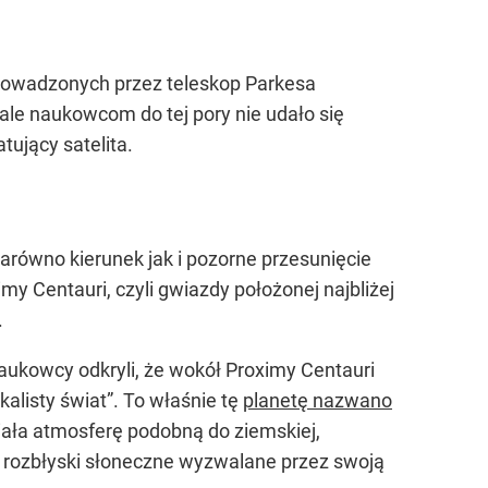
prowadzonych przez teleskop Parkesa
 ale naukowcom do tej pory nie udało się
tujący satelita.
równo kierunek jak i pozorne przesunięcie
y Centauri, czyli gwiazdy położonej najbliżej
.
Naukowcy odkryli, że wokół Proximy Centauri
kalisty świat”. To właśnie tę
planetę nazwano
iała atmosferę podobną do ziemskiej,
i rozbłyski słoneczne wyzwalane przez swoją