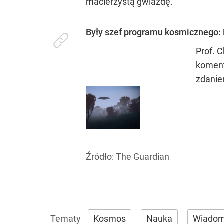
macierzystą gwiazdę.
Były szef programu kosmicznego: 
Prof. 
koment
zdanie
Źródło:
The Guardian
Kosmos
Nauka
Wiadom