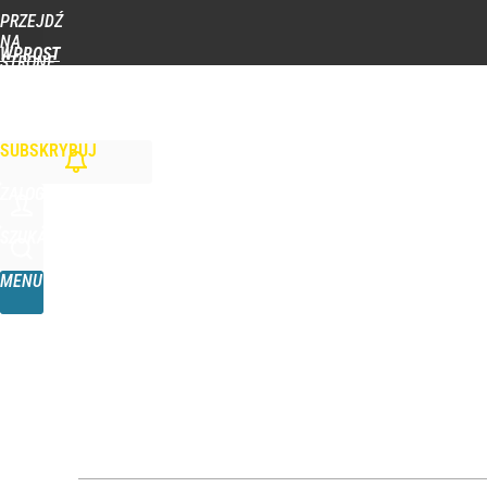
PRZEJDŹ
Udostępnij
0
Skomentuj
NA
WPROST
STRONĘ
GŁÓWNĄ
WIADOMOŚCI
POLITYKA
BIZNES
DOM
ZDROWIE
ROZRYWKA
TYGOD
Mocne słowa z Moskwy pod adresem Sikorskiego. 
SUBSKRYBUJ
1
ZALOGUJ
„Nie chodzi o zemstę”. Mocny apel w sprawie ofiar 
SZUKAJ
MENU
dodaj
Farmacja: wzrost pod presją. co czeka branżę do 
1