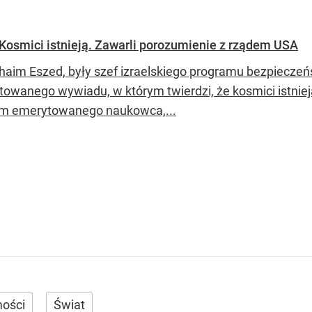
Kosmici istnieją. Zawarli porozumienie z rządem USA
Chaim Eszed, były szef izraelskiego programu bezpiecze
owanego wywiadu, w którym twierdzi, że kosmici istnieją.
m emerytowanego naukowca,...
ości
Świat