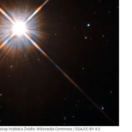
eskop Hubble’a
Źródło:
Wikimedia Commons
/
ESA/CC BY 4.0