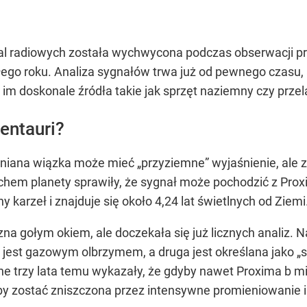
fal radiowych została wychwycona podczas obserwacji 
głego roku. Analiza sygnałów trwa już od pewnego czasu,
 im doskonale źródła takie jak sprzęt naziemny czy przela
entauri?
ana wiązka może mieć „przyziemne” wyjaśnienie, ale za
hem planety sprawiły, że sygnał może pochodzić z Proxim
 karzeł i znajduje się około 4,24 lat świetlnych od Ziemi
na gołym okiem, ale doczekała się już licznych analiz. 
a jest gazowym olbrzymem, a druga jest określana jako „s
e trzy lata temu wykazały, że gdyby nawet Proxima b m
by zostać zniszczona przez intensywne promieniowanie 