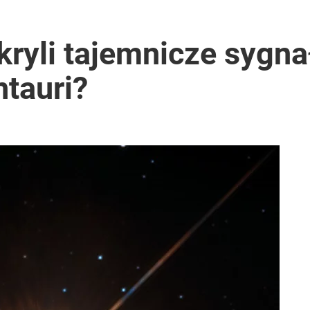
 wicepremiera?
ryli tajemnicze sygna
tauri?
płynął dokument
ntra „Cała Europa nam go zazdrości”