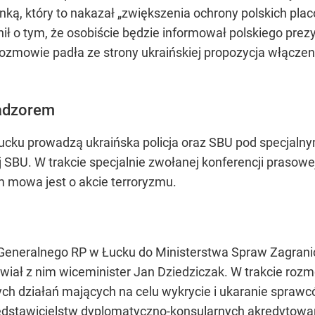
ką, który to nakazał „zwiększenia ochrony polskich pla
ł o tym, że osobiście będzie informował polskiego pre
rozmowie padła ze strony ukraińskiej propozycja włączeni
nadzorem
cku prowadzą ukraińska policja oraz SBU pod specjalny
j SBU. W trakcie specjalnie zwołanej konferencji prasowe
m mowa jest o akcie terroryzmu.
 Generalnego RP w Łucku do Ministerstwa Spraw Zagran
iał z nim wiceminister Jan Dziedziczak. W trakcie rozm
h działań mających na celu wykrycie i ukaranie sprawcó
edstawicielstw dyplomatyczno-konsularnych akredytowan