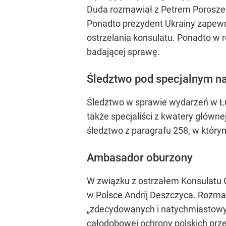
Duda rozmawiał z Petrem Poroszen
Ponadto prezydent Ukrainy zapewni
ostrzelania konsulatu. Ponadto w 
badającej sprawę.
Śledztwo pod specjalnym 
Śledztwo w sprawie wydarzeń w Łu
także specjaliści z kwatery główne
śledztwo z paragrafu 258, w który
Ambasador oburzony
W związku z ostrzałem Konsulatu
w Polsce Andrij Deszczyca. Rozmaw
„zdecydowanych i natychmiastowyc
całodobowej ochrony polskich prz