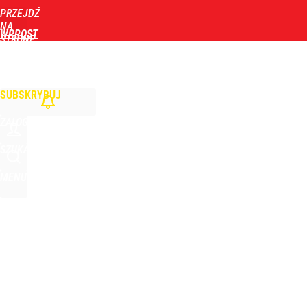
PRZEJDŹ
Udostępnij
14
Skomentuj
NA
WPROST
STRONĘ
GŁÓWNĄ
WIADOMOŚCI
POLITYKA
BIZNES
DOM
ZDROWIE
ROZRYWKA
TYGOD
SUBSKRYBUJ
ZALOGUJ
SZUKAJ
MENU