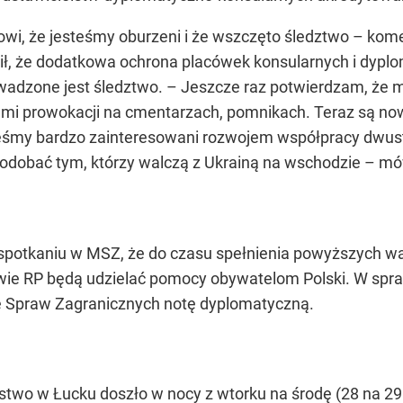
owi, że jesteśmy oburzeni i że wszczęto śledztwo – 
lił, że dodatkowa ochrona placówek konsularnych i dypl
wadzone jest śledztwo. – Jeszcze raz potwierdzam, ż
bami prowokacji na cmentarzach, pomnikach. Teraz są no
śmy bardzo zainteresowani rozwojem współpracy dwustr
odobać tym, którzy walczą z Ukrainą na wschodzie – mó
spotkaniu w MSZ, że do czasu spełnienia powyższych wa
wie RP będą udzielać pomocy obywatelom Polski. W spr
ie Spraw Zagranicznych notę dyplomatyczną.
stwo w Łucku doszło w nocy z wtorku na środę (28 na 29 