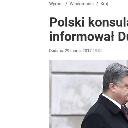
Wprost
/
Wiadomości
/
Kraj
Polski konsul
informował D
Dodano:
29
marca
2017
18:00