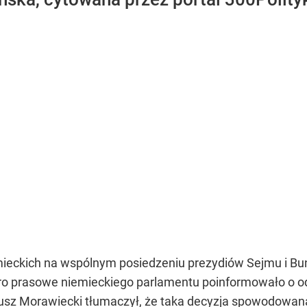
iemieckich na wspólnym posiedzeniu prezydiów Sejmu i B
ro prasowe niemieckiego parlamentu poinformowało o od
sz Morawiecki tłumaczył, że taka decyzja spowodowana