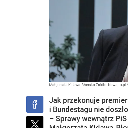
Małgorzata Kidawa-Błońska
Źródło:
Newspix.pl
Jak przekonuje premie
i Bundestagu nie doszł
– Sprawy wewnątrz PiS 
Małgorzata Kidawa-Błoń