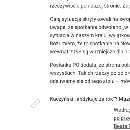
rzeczywiście po naszej stronie. Z
Całą sytuację skrytykowali na swo
uwagę, że spotkanie odwołano „w o
sytuacja w naszym kraju, wyjątkow
Rozumiem, że to spotkanie na Now
wewnątrz PiS są ważniejsze dla ni
Posłanka PO dodała, że strona pols
wszystkich. Takich rzeczy po po pr
odsuwamy się od tego stołu – mówił
Kaczyński „abdykuje za rok”? Maz
Według
po prz
Beata 