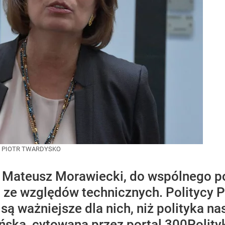
/
PIOTR TWARDYSKO
r Mateusz Morawiecki, do wspólnego p
o ze względów technicznych. Politycy P
są ważniejsze dla nich, niż polityka 
ska, cytowana przez portal 300Polity