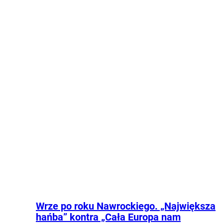
Wprost
osobą, która miała napaść na chłopca. Nie
wykluczono, że agresorów mogło być więcej.
Kraj
Życie
Wrze po roku Nawrockiego. „Największa
hańba” kontra „Cała Europa nam