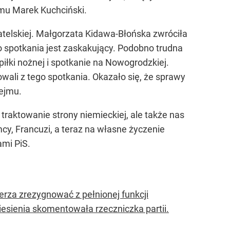
jmu Marek Kuchciński.
atelskiej. Małgorzata Kidawa-Błońska zwróciła
o spotkania jest zaskakujący. Podobno trudna
łki nożnej i spotkanie na Nowogrodzkiej.
li z tego spotkania. Okazało się, że sprawy
Sejmu.
traktowanie strony niemieckiej, ale także nas
mcy, Francuzi, a teraz na własne życzenie
ami PiS.
erza zrezygnować z pełnionej funkcji
esienia skomentowała rzeczniczka partii.