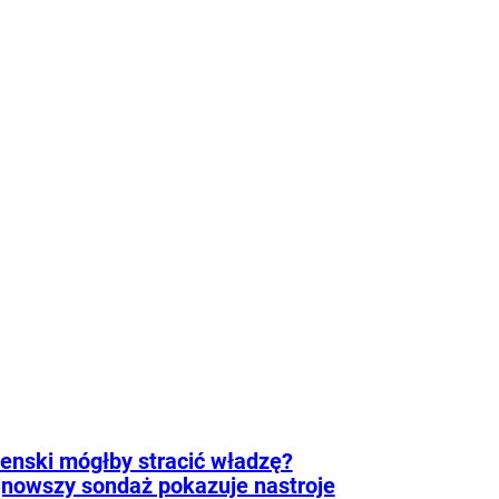
 że tego nie widzą.
ie
Psychologia
Tylko
godnik
enski mógłby stracić władzę?
nowszy sondaż pokazuje nastroje