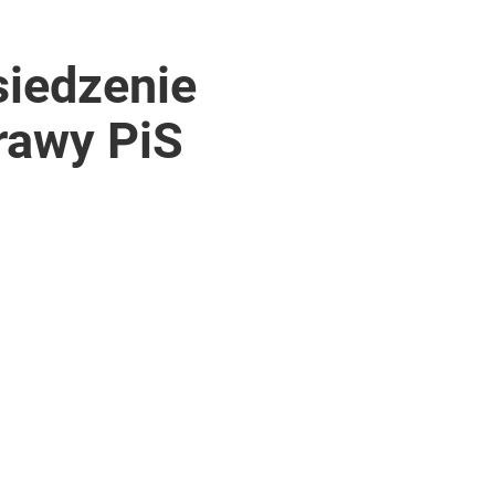
siedzenie
rawy PiS