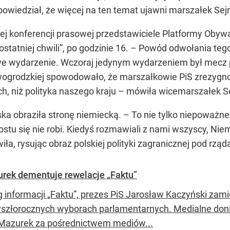
apowiedział, że więcej na ten temat ujawni marszałek Se
jej konferencji prasowej przedstawiciele Platformy Obyw
statniej chwili”, po godzinie 16. – Powód odwołania teg
e wydarzenie. Wczoraj jedynym wydarzeniem był mecz pi
ogrodzkiej spowodowało, że marszałkowie PiS zrezygnowa
ch, niż polityka naszego kraju – mówiła wicemarszałek 
ka obraziła stronę niemiecką. – To nie tylko niepoważne 
ostu się nie robi. Kiedyś rozmawiali z nami wszyscy, Nie
a, rysując obraz polskiej polityki zagranicznej pod rząd
urek dementuje rewelacje „Faktu”
 informacji „Faktu”, prezes PiS Jarosław Kaczyński zami
yszłorocznych wyborach parlamentarnych. Medialne doni
Mazurek za pośrednictwem mediów...