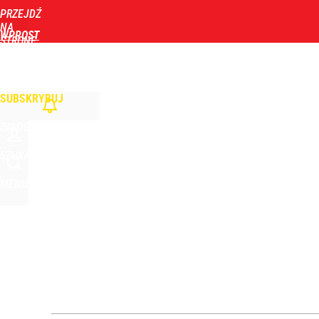
PRZEJDŹ
Udostępnij
26
Skomentuj
NA
WPROST
STRONĘ
GŁÓWNĄ
WIADOMOŚCI
POLITYKA
BIZNES
DOM
ZDROWIE
ROZRYWKA
TYGOD
Atak na 15-latka Kamiennej Górze. Trwa obława z
SUBSKRYBUJ
dodaj
ZALOGUJ
Orlen stracił przez nich 1,5 mld zł? Menedżerom z 
SZUKAJ
MENU
4
Morawiecki powoła partię. Chce współpracy z Me
1