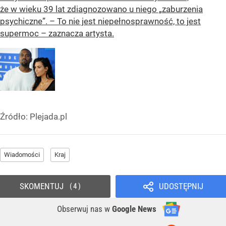
że w wieku 39 lat zdiagnozowano u niego „zaburzenia
psychiczne”. – To nie jest niepełnosprawność, to jest
supermoc – zaznacza artysta.
Źródło:
Plejada.pl
Wiadomości
Kraj
SKOMENTUJ
UDOSTĘPNIJ
4
Obserwuj nas
w
Google News