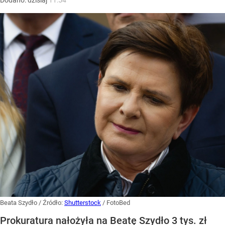
Beata Szydło
/ Źródło:
Shutterstock
/
FotoBed
Prokuratura nałożyła na Beatę Szydło 3 tys. zł