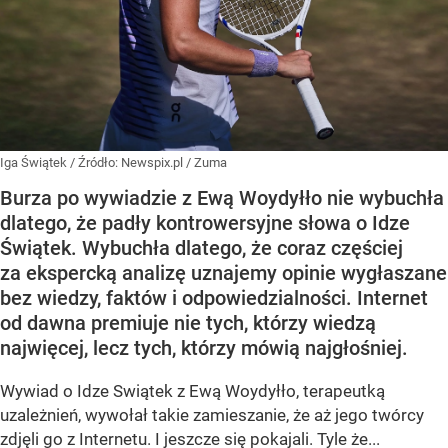
Iga Świątek
/ Źródło:
Newspix.pl
/
Zuma
Burza po wywiadzie z Ewą Woydyłło nie wybuchła
dlatego, że padły kontrowersyjne słowa o Idze
Świątek. Wybuchła dlatego, że coraz częściej
za ekspercką analizę uznajemy opinie wygłaszane
bez wiedzy, faktów i odpowiedzialności. Internet
od dawna premiuje nie tych, którzy wiedzą
najwięcej, lecz tych, którzy mówią najgłośniej.
Wywiad o Idze Swiątek z Ewą Woydyłło, terapeutką
uzależnień, wywołał takie zamieszanie, że aż jego twórcy
zdjęli go z Internetu. I jeszcze się pokajali. Tyle że...