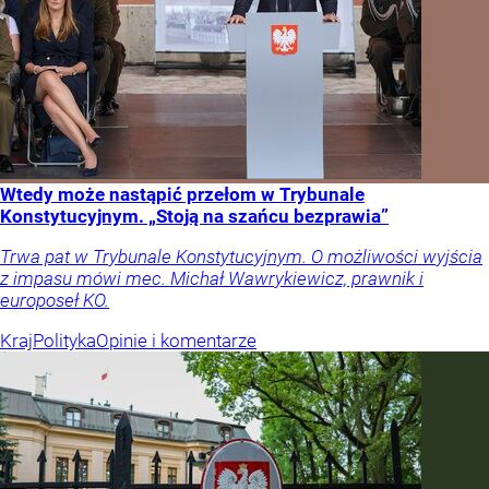
Wtedy może nastąpić przełom w Trybunale
Konstytucyjnym. „Stoją na szańcu bezprawia”
Trwa pat w Trybunale Konstytucyjnym. O możliwości wyjścia
z impasu mówi mec. Michał Wawrykiewicz, prawnik i
europoseł KO.
Kraj
Polityka
Opinie i komentarze