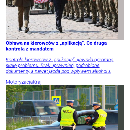
Obława na kierowców z „aplikacją”. Co druga
kontrola z mandatem
Kontrola kierowców z „aplikacją” ujawniła ogromną
skalę problemu. Brak uprawnień, podrobione
dokumenty, a nawet jazda pod wpływem alkoholu.
Motoryzacja
Kraj