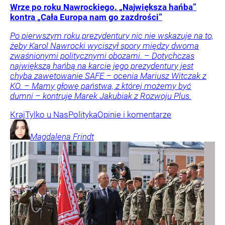
Wrze po roku Nawrockiego. „Największa hańba”
kontra „Cała Europa nam go zazdrości”
Po pierwszym roku prezydentury nic nie wskazuje na to,
żeby Karol Nawrocki wyciszył spory między dwoma
zwaśnionymi politycznymi obozami. – Dotychczas
największą hańbą na karcie jego prezydentury jest
chyba zawetowanie SAFE – ocenia Mariusz Witczak z
KO. – Mamy głowę państwa, z której możemy być
dumni – kontruje Marek Jakubiak z Rozwoju Plus.
Kraj
Tylko u Nas
Polityka
Opinie i komentarze
Magdalena
Frindt