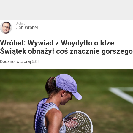
Autor:
Jan Wróbel
Wróbel: Wywiad z Woydyłło o Idze
Świątek obnażył coś znacznie gorszego
Dodano:
wczoraj
6:08