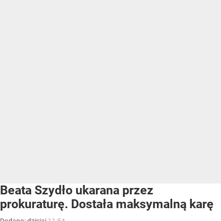
Beata Szydło ukarana przez
prokuraturę. Dostała maksymalną karę
Dodano:
dzisiaj
11:54