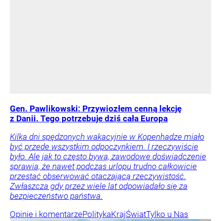
Gen. Pawlikowski: Przywiozłem cenną lekcję
z Danii. Tego potrzebuje dziś cała Europa
Kilka dni spędzonych wakacyjnie w Kopenhadze miało
być przede wszystkim odpoczynkiem. I rzeczywiście
było. Ale jak to często bywa, zawodowe doświadczenie
sprawia, że nawet podczas urlopu trudno całkowicie
przestać obserwować otaczającą rzeczywistość.
Zwłaszcza gdy przez wiele lat odpowiadało się za
bezpieczeństwo państwa.
Opinie i komentarze
Polityka
Kraj
Świat
Tylko u Nas