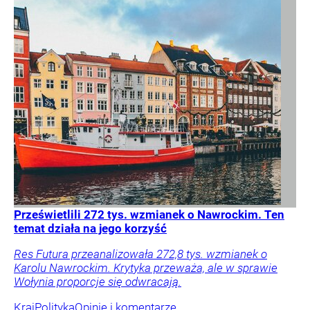
Prześwietlili 272 tys. wzmianek o Nawrockim. Ten
temat działa na jego korzyść
Res Futura przeanalizowała 272,8 tys. wzmianek o
Karolu Nawrockim. Krytyka przeważa, ale w sprawie
Wołynia proporcje się odwracają.
Kraj
Polityka
Opinie i komentarze