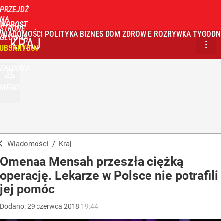
PRZEJDŹ
NA
WPROST
STRONĘ
WIADOMOŚCI
POLITYKA
BIZNES
DOM
ZDROWIE
ROZRYWKA
TYGODN
GŁÓWNĄ
KRAJ
UBSKRYBUJ
ZALOGUJ
MENU
Wiadomości
/
Kraj
Omenaa Mensah przeszła ciężką
operację. Lekarze w Polsce nie potrafili
jej pomóc
Dodano:
29
czerwca
2018
19:44