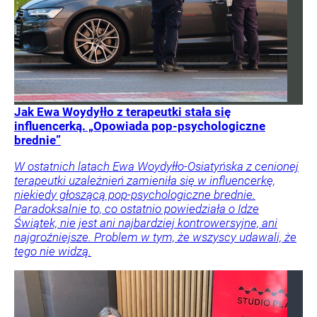
Jak Ewa Woydyłło z terapeutki stała się
influencerką. „Opowiada pop-psychologiczne
brednie”
W ostatnich latach Ewa Woydyłło-Osiatyńska z cenionej
terapeutki uzależnień zamieniła się w influencerkę,
niekiedy głoszącą pop-psychologiczne brednie.
Paradoksalnie to, co ostatnio powiedziała o Idze
Świątek, nie jest ani najbardziej kontrowersyjne, ani
najgroźniejsze. Problem w tym, że wszyscy udawali, że
tego nie widzą.