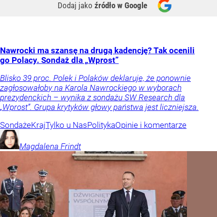
Dodaj jako
źródło w Google
Nawrocki ma szansę na drugą kadencję? Tak ocenili
go Polacy. Sondaż dla „Wprost”
Blisko 39 proc. Polek i Polaków deklaruje, że ponownie
zagłosowałoby na Karola Nawrockiego w wyborach
prezydenckich – wynika z sondażu SW Research dla
„Wprost”. Grupa krytyków głowy państwa jest liczniejsza.
Sondaże
Kraj
Tylko u Nas
Polityka
Opinie i komentarze
Magdalena
Frindt