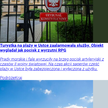
Turystka na plaży w Ustce zaalarmowała służby. Obiekt
wyglądał jak pocisk z wyrzutni RPG
Prądy morskie i fale wyrzuciły na brzeg pocisk artyleryjski z
czasów II wojny światowej. Na czas akcji saperów część
plaży w Ustce była zabezpieczona i wyłączona z użytku.
Podróże
Kraj