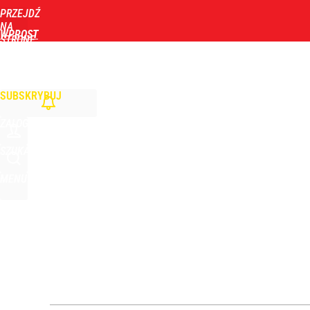
PRZEJDŹ
Udostępnij
0
Skomentuj
NA
WPROST
STRONĘ
GŁÓWNĄ
WIADOMOŚCI
POLITYKA
BIZNES
DOM
ZDROWIE
ROZRYWKA
TYGOD
Orlen stracił przez nich 1,5 mld zł? Menedżerom z 
SUBSKRYBUJ
4
ZALOGUJ
Zełenski mógłby stracić władzę? Najnowszy sonda
SZUKAJ
MENU
dodaj
„Nie chodzi o zemstę”. Mocny apel w sprawie ofiar 
dodaj