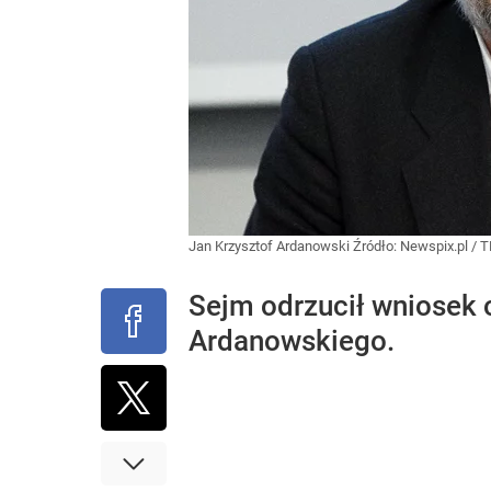
Jan Krzysztof Ardanowski
Źródło:
Newspix.pl
/
T
Sejm odrzucił wniosek 
Ardanowskiego.