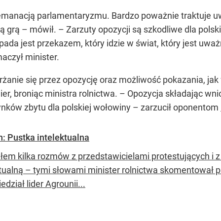
emanacją parlamentaryzmu. Bardzo poważnie traktuje uw
zną grą – mówił. – Zarzuty opozycji są szkodliwe dla pols
pada jest przekazem, który idzie w świat, który jest uważ
aczył minister.
anie się przez opozycję oraz możliwość pokazania, jak w
ier, broniąc ministra rolnictwa. – Opozycja składając wni
ynków zbytu dla polskiej wołowiny – zarzucił oponentom
h: Pustka intelektualna
łem kilka rozmów z przedstawicielami protestujących i z
tualną – tymi słowami minister rolnictwa skomentował pro
dział lider Agrounii...