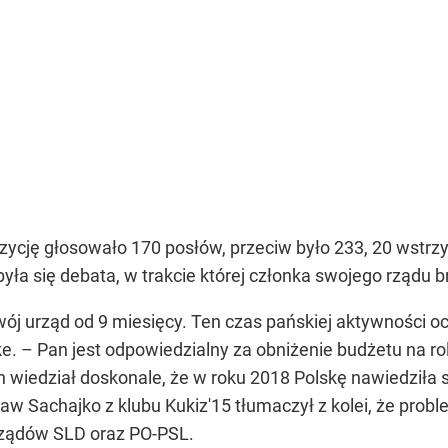
cję głosowało 170 posłów, przeciw było 233, 20 wstrzyma
yła się debata, w trakcie której członka swojego rządu 
ój urząd od 9 miesięcy. Ten czas pańskiej aktywności o
. – Pan jest odpowiedzialny za obniżenie budżetu na rol
n wiedział doskonale, że w roku 2018 Polskę nawiedziła 
ław Sachajko z klubu Kukiz'15 tłumaczył z kolei, że prob
rządów SLD oraz PO-PSL.