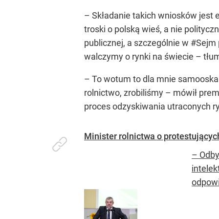
– Składanie takich wniosków jest 
troski o polską wieś, a nie polityc
publicznej, a szczególnie w #Sejm 
walczymy o rynki na świecie – tłum
– To wotum to dla mnie samooskarż
rolnictwo, zrobiliśmy – mówił prem
proces odzyskiwania utraconych r
Minister rolnictwa o protestującyc
– Odby
intelek
odpowie