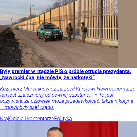
Były premier w rządzie PiS o próbie otrucia prezydenta.
„Nawrocki ćpa, nie mówię, że narkotyki”
Kazimierz Marcinkiewicz zarzucił Karolowi Nawrockiemu, że
ten jest uzależniony od pewnej substancji. – To jest
oczywiste, że człowiek może przedawkować, także nikotynę
– mówił były szef rządu.
Kraj
Opinie i komentarze
Polityka