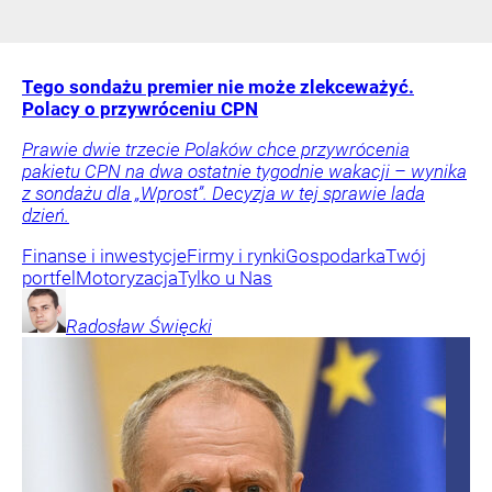
Tego sondażu premier nie może zlekceważyć.
Polacy o przywróceniu CPN
Prawie dwie trzecie Polaków chce przywrócenia
pakietu CPN na dwa ostatnie tygodnie wakacji – wynika
z sondażu dla „Wprost”. Decyzja w tej sprawie lada
dzień.
Finanse i inwestycje
Firmy i rynki
Gospodarka
Twój
portfel
Motoryzacja
Tylko u Nas
Radosław
Święcki