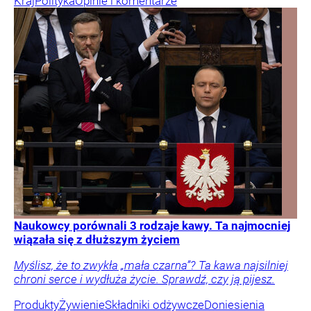
Kraj
Polityka
Opinie i komentarze
Naukowcy porównali 3 rodzaje kawy. Ta najmocniej
wiązała się z dłuższym życiem
Myślisz, że to zwykła „mała czarna”? Ta kawa najsilniej
chroni serce i wydłuża życie. Sprawdź, czy ją pijesz.
Produkty
Żywienie
Składniki odżywcze
Doniesienia