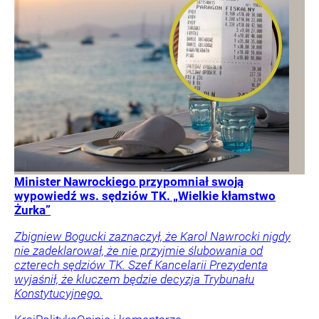
Minister Nawrockiego przypomniał swoją
wypowiedź ws. sędziów TK. „Wielkie kłamstwo
Żurka”
Zbigniew Bogucki zaznaczył, że Karol Nawrocki nigdy
nie zadeklarował, że nie przyjmie ślubowania od
czterech sędziów TK. Szef Kancelarii Prezydenta
wyjaśnił, że kluczem będzie decyzja Trybunału
Konstytucyjnego.