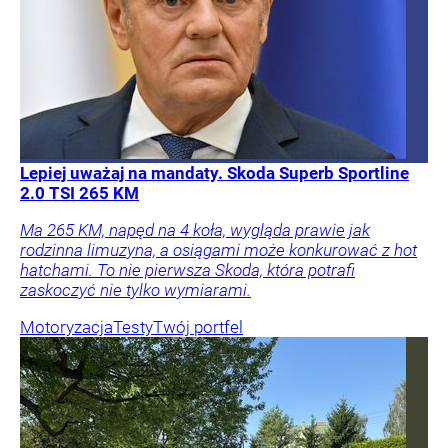
Lepiej uważaj na mandaty. Skoda Superb Sportline
2.0 TSI 265 KM
Ma 265 KM, napęd na 4 koła, wygląda prawie jak
rodzinna limuzyna, a osiągami może konkurować z hot
hatchami. To nie pierwsza Skoda, która potrafi
zaskoczyć nie tylko wymiarami.
Motoryzacja
Testy
Twój portfel