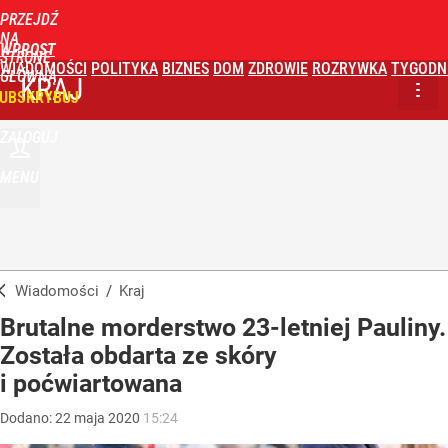
PRZEJDŹ
NA
WPROST
STRONĘ
WIADOMOŚCI
POLITYKA
BIZNES
DOM
ZDROWIE
ROZRYWKA
TYGODN
GŁÓWNĄ
KRAJ
UBSKRYBUJ
ZALOGUJ
MENU
Wiadomości
/
Kraj
Brutalne morderstwo 23-letniej Pauliny.
Została obdarta ze skóry
i poćwiartowana
Dodano:
22
maja
2020
15:24