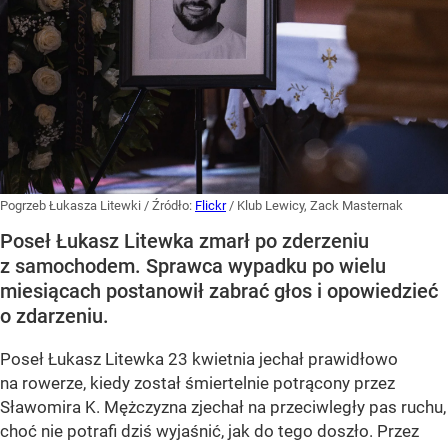
Pogrzeb Łukasza Litewki
/ Źródło:
Flickr
/
Klub Lewicy, Zack Masternak
Poseł Łukasz Litewka zmarł po zderzeniu
z samochodem. Sprawca wypadku po wielu
miesiącach postanowił zabrać głos i opowiedzieć
o zdarzeniu.
Poseł Łukasz Litewka 23 kwietnia jechał prawidłowo
na rowerze, kiedy został śmiertelnie potrącony przez
Sławomira K. Mężczyzna zjechał na przeciwległy pas ruchu,
choć nie potrafi dziś wyjaśnić, jak do tego doszło. Przez