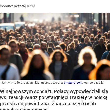
Dodano:
wczoraj
18:39
Tłum w mieście, zdjęcie ilustracyjne
/ Źródło:
Shutterstock
/
carlos castilla
W najnowszym sondażu Polacy wypowiedzieli się
ws. reakcji władz po wtargnięciu rakiety w polską
przestrzeń powietrzną. Znaczna część osób
oceniła ją negatywnie.