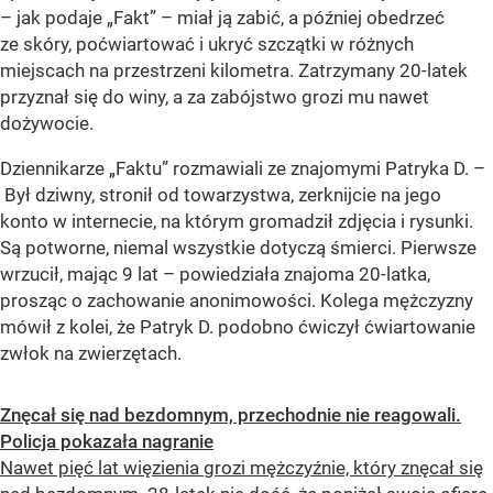
– jak podaje „Fakt” – miał ją zabić, a później obedrzeć
ze skóry, poćwiartować i ukryć szczątki w różnych
miejscach na przestrzeni kilometra. Zatrzymany 20-latek
przyznał się do winy, a za zabójstwo grozi mu nawet
dożywocie.
Dziennikarze „Faktu” rozmawiali ze znajomymi Patryka D. –
Był dziwny, stronił od towarzystwa, zerknijcie na jego
konto w internecie, na którym gromadził zdjęcia i rysunki.
Są potworne, niemal wszystkie dotyczą śmierci. Pierwsze
wrzucił, mając 9 lat – powiedziała znajoma 20-latka,
prosząc o zachowanie anonimowości. Kolega mężczyzny
mówił z kolei, że Patryk D. podobno ćwiczył ćwiartowanie
zwłok na zwierzętach.
Znęcał się nad bezdomnym, przechodnie nie reagowali.
Policja pokazała nagranie
Nawet pięć lat więzienia grozi mężczyźnie, który znęcał się