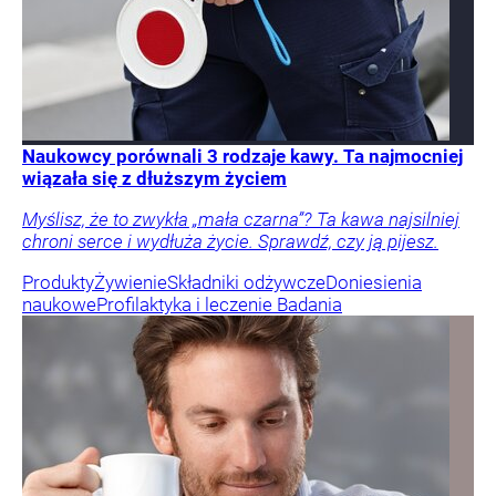
Naukowcy porównali 3 rodzaje kawy. Ta najmocniej
wiązała się z dłuższym życiem
Myślisz, że to zwykła „mała czarna”? Ta kawa najsilniej
chroni serce i wydłuża życie. Sprawdź, czy ją pijesz.
Produkty
Żywienie
Składniki odżywcze
Doniesienia
naukowe
Profilaktyka i leczenie
Badania