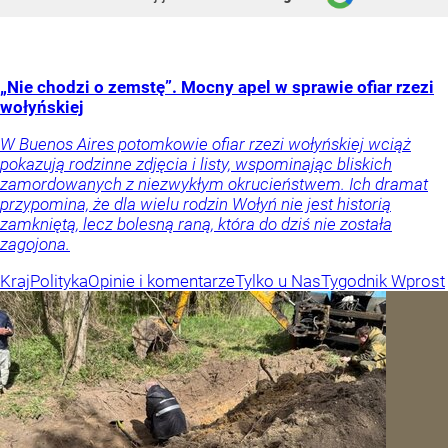
„Nie chodzi o zemstę”. Mocny apel w sprawie ofiar rzezi
wołyńskiej
W Buenos Aires potomkowie ofiar rzezi wołyńskiej wciąż
pokazują rodzinne zdjęcia i listy, wspominając bliskich
zamordowanych z niezwykłym okrucieństwem. Ich dramat
przypomina, że dla wielu rodzin Wołyń nie jest historią
zamkniętą, lecz bolesną raną, która do dziś nie została
zagojona.
Kraj
Polityka
Opinie i komentarze
Tylko u Nas
Tygodnik Wprost