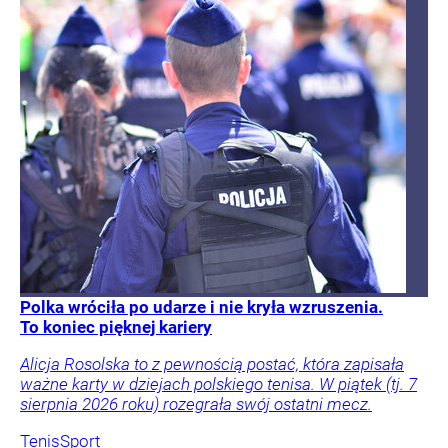
Polka wróciła po udarze i nie kryła wzruszenia.
To koniec pięknej kariery
Alicja Rosolska to z pewnością postać, która zapisała
ważne karty w dziejach polskiego tenisa. W piątek (tj. 7
sierpnia 2026 roku) rozegrała swój ostatni mecz.
Tenis
Sport