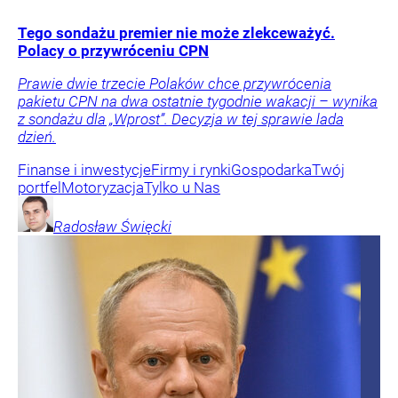
Tego sondażu premier nie może zlekceważyć.
Polacy o przywróceniu CPN
Prawie dwie trzecie Polaków chce przywrócenia
pakietu CPN na dwa ostatnie tygodnie wakacji – wynika
z sondażu dla „Wprost”. Decyzja w tej sprawie lada
dzień.
Finanse i inwestycje
Firmy i rynki
Gospodarka
Twój
portfel
Motoryzacja
Tylko u Nas
Radosław
Święcki