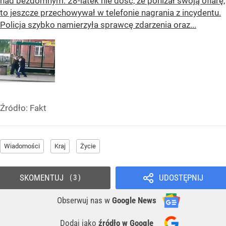
nad bezdomnym. 28-latek nie dość, że poniżał swoją ofiarę,
to jeszcze przechowywał w telefonie nagrania z incydentu.
Policja szybko namierzyła sprawcę zdarzenia oraz...
Źródło:
Fakt
Wiadomości
Kraj
Życie
SKOMENTUJ
UDOSTĘPNIJ
3
Obserwuj nas
w
Google News
Dodaj jako
źródło w Google