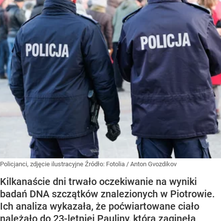
Policjanci, zdjęcie ilustracyjne
Źródło:
Fotolia
/
Anton Gvozdikov
Kilkanaście dni trwało oczekiwanie na wyniki
badań DNA szczątków znalezionych w Piotrowie.
Ich analiza wykazała, że poćwiartowane ciało
należało do 23-letniej Pauliny, która zaginęła