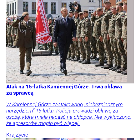
Atak na 15-latka Kamiennej Górze. Trwa obława
za sprawcą
W Kamiennej Górze zaatakowano „niebezpiecznym
narzędziem” 15-latka. Policja prowadzi obławę za
osobą, która miała napaść na chłopca. Nie wykluczono,
że agresorów mogło być więcej.
Kraj
Życie