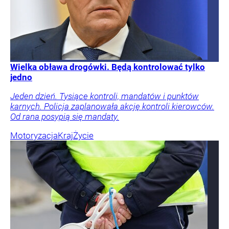
Wielka obława drogówki. Będą kontrolować tylko
jedno
Jeden dzień. Tysiące kontroli, mandatów i punktów
karnych. Policja zaplanowała akcję kontroli kierowców.
Od rana posypią się mandaty.
Motoryzacja
Kraj
Życie