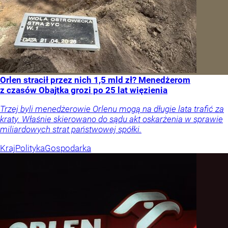
Orlen stracił przez nich 1,5 mld zł? Menedżerom
z czasów Obajtka grozi po 25 lat więzienia
Trzej byli menedżerowie Orlenu mogą na długie lata trafić za
kraty. Właśnie skierowano do sądu akt oskarżenia w sprawie
miliardowych strat państwowej spółki.
Kraj
Polityka
Gospodarka