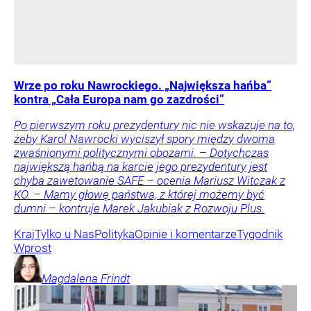
Wrze po roku Nawrockiego. „Największa hańba”
kontra „Cała Europa nam go zazdrości”
Po pierwszym roku prezydentury nic nie wskazuje na to,
żeby Karol Nawrocki wyciszył spory między dwoma
zwaśnionymi politycznymi obozami. – Dotychczas
największą hańbą na karcie jego prezydentury jest
chyba zawetowanie SAFE – ocenia Mariusz Witczak z
KO. – Mamy głowę państwa, z której możemy być
dumni – kontruje Marek Jakubiak z Rozwoju Plus.
Kraj
Tylko u Nas
Polityka
Opinie i komentarze
Tygodnik
Wprost
Magdalena
Frindt