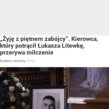
„Żyję z piętnem zabójcy”. Kierowca,
który potrącił Łukasza Litewkę,
przerywa milczenie
Dodano:
wczoraj
18:53