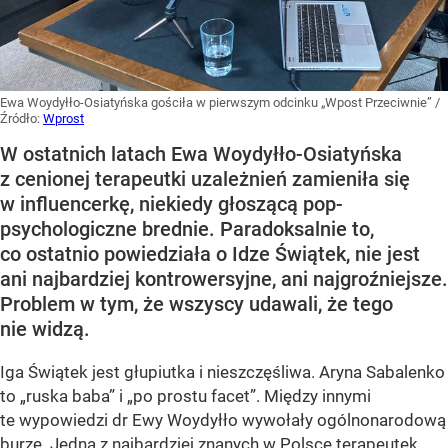
Ewa Woydyłło-Osiatyńska gościła w pierwszym odcinku „Wpost Przeciwnie”
/
Źródło:
Wprost
W ostatnich latach Ewa Woydyłło-Osiatyńska
z cenionej terapeutki uzależnień zamieniła się
w influencerkę, niekiedy głoszącą pop-
psychologiczne brednie. Paradoksalnie to,
co ostatnio powiedziała o Idze Świątek, nie jest
ani najbardziej kontrowersyjne, ani najgroźniejsze.
Problem w tym, że wszyscy udawali, że tego
nie widzą.
Iga Świątek jest głupiutka i nieszczęśliwa. Aryna Sabalenko
to „ruska baba” i „po prostu facet”. Między innymi
te wypowiedzi dr Ewy Woydyłło wywołały ogólnonarodową
burzę. Jedna z najbardziej znanych w Polsce terapeutek