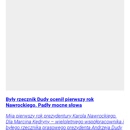
Dla Marcina Kędryny – wieloletniego współpracownika i
byłego rzecznika prasowego prezydenta Andrzeja Dudy
– bilans jest pozytywny: – Karol Nawrocki na obecny
czas permanentnego kryzysu politycznego sprawuje
swój urząd w sposób dojrzały i adekwatny do wyzwań –
akcentuje. Jednocześnie przestrzega przed
porównywaniem kolejnych prezydentów. – Andrzej
Duda zdał w paru sytuacjach egzamin celująco, ale
jeszcze przez jakiś czas będzie niedoceniony, jak kiedyś
Aleksander Kwaśniewski, a po latach się to zmieniło –
tłumaczy były rzecznik Andrzeja Dudy.
Polityka
Tylko u Nas
Agnieszka
Niesłuchowska