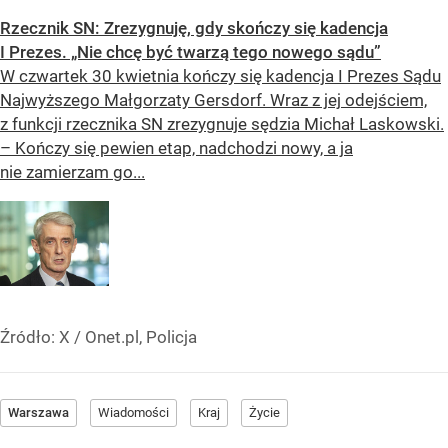
Warszawa
Wiadomości
Kraj
Życie
SKOMENTUJ
UDOSTĘPNIJ
Obserwuj nas
w
Google News
Dodaj jako
źródło w Google
„Nie chodzi o zemstę”. Mocny apel w sprawie ofiar rzezi
wołyńskiej
W Buenos Aires potomkowie ofiar rzezi wołyńskiej wciąż
pokazują rodzinne zdjęcia i listy, wspominając bliskich
zamordowanych z niezwykłym okrucieństwem. Ich dramat
przypomina, że dla wielu rodzin Wołyń nie jest historią
zamkniętą, lecz bolesną raną, która do dziś nie została
zagojona.