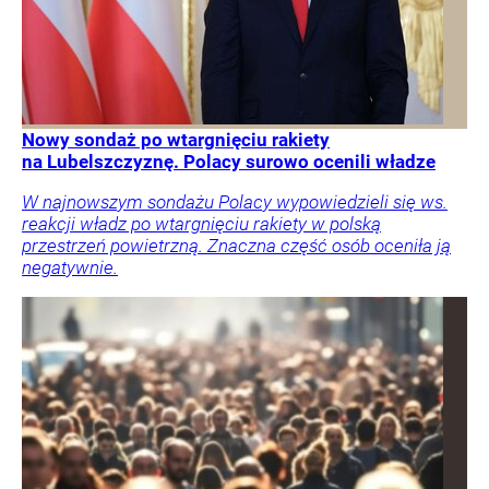
Polka wróciła po udarze i nie kryła wzruszenia.
To koniec pięknej kariery
Alicja Rosolska to z pewnością postać, która zapisała
ważne karty w dziejach polskiego tenisa. W piątek (tj. 7
sierpnia 2026 roku) rozegrała swój ostatni mecz.
Tenis
Sport