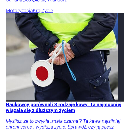
Myślisz, że to zwykła „mała czarna”? Ta kawa najsilniej
chroni serce i wydłuża życie. Sprawdź, czy ją pijesz.
Produkty
Żywienie
Składniki odżywcze
Doniesienia
naukowe
Profilaktyka i leczenie
Badania