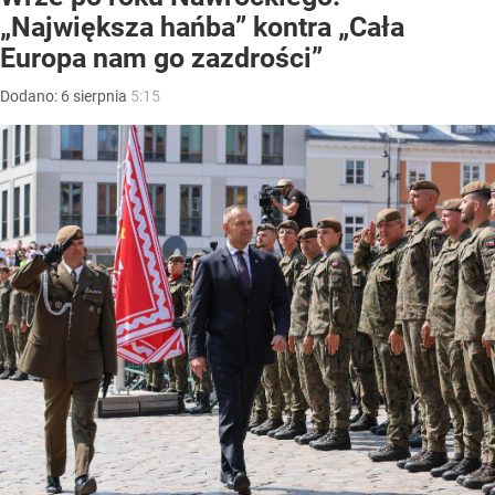
Karol Nawrocki podczas uroczystości na Placu Zamkowym w Warszawie
/
Źródło:
PAP
/
Paweł Supernak
Po pierwszym roku prezydentury nic nie wskazuje
na to, żeby Karol Nawrocki wyciszył spory między
dwoma zwaśnionymi politycznymi obozami. –
Dotychczas największą hańbą na karcie jego
prezydentury jest chyba zawetowanie SAFE –
ocenia Mariusz Witczak z KO. – Mamy głowę
państwa, z której możemy być dumni – kontruje
Marek Jakubiak z Rozwoju Plus.
W czwartek 6 sierpnia mija dokładnie rok od zaprzysiężenia
Karola Nawrockiego na urząd głowy państwa. Z tej okazji
na dziedzińcu Pałacu Prezydenckiego zaplanowano
okolicznościowe wydarzenie
. Oprócz wystąpienia Karola