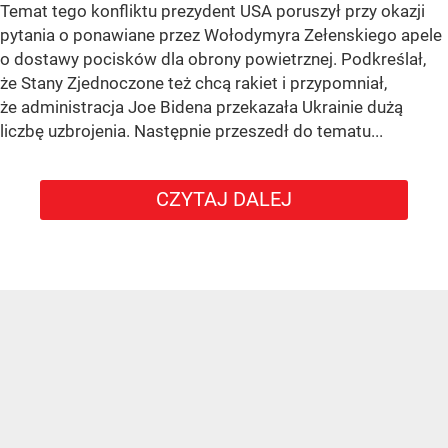
Autor:
Magdalena Frindt
Współpraca:
Tomasz Stankiewicz