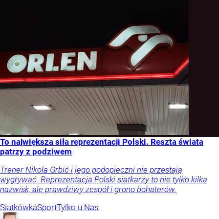
Siatkówka
Sport
Tylko u Nas
Maciej
Piasecki