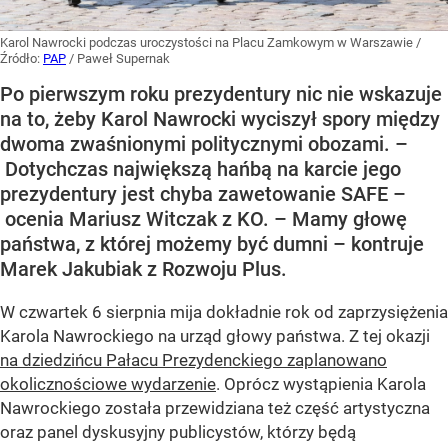
Nawrockiego została przewidziana też część artystyczna
oraz panel dyskusyjny publicystów, którzy będą
recenzowali działania prezydenta.
Rok prezydentury Nawrockiego. Witczak
wskazał „największą hańbę”
O ocenę prezydentury Karola Nawrockiego zapytaliśmy
polityków w Sejmie. – To jest najgorszy...
CZYTAJ DALEJ