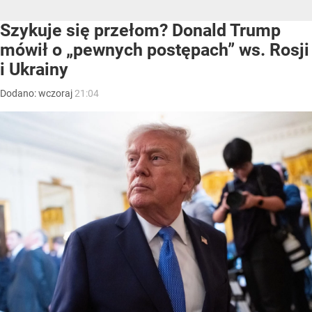
Donald Trump
/ Źródło:
PAP
/
EPA/Aaron Schwartz / Pool
Donald Trump znów zaczął mówić o pokoju
pomiędzy Ukrainą i Rosją. Stwierdził nawet,
że doszło do postępów w tej kwestii.
Prezydent Donald Trump zwłaszcza w swojej drugiej
kadencji dał się poznać z tego, że często rzuca słowa
na wiatr. Nie wiadomo więc do końca na ile poważnie
należy traktować jego najnowsze oświadczenia
o „postępach” w procesie pokojowym między Rosją
i Ukrainą.
Trump o pokoju w Ukrainie. Wspomniał