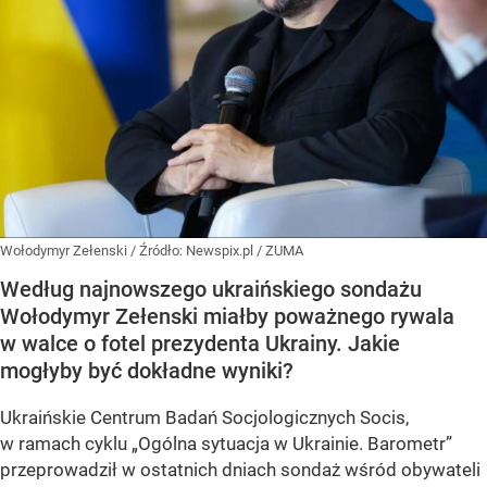
w ramach cyklu
„Ogólna sytuacja w Ukrainie. Barometr”
przeprowadził w ostatnich dniach sondaż wśród obywateli
Ukrainy. Zapytano badanych, na kogo oddaliby swój głos,
gdyby wybory prezydenckie odbyły się w najbliższym
czasie.
Zełenski straci stanowisko? Wyniki sondażu
wiele mówią
Jak wynika z przeprowadzonego badania, 22,3 proc.
respondentów oddałoby swój głos na Wołodymyra
Zełenskiego. Natomiast 21,4 proc. osób wybrałoby
ambasadora Ukrainy w Wielkiej Brytanii i byłego dowódcę
Sił Zbrojnych Wałerija Załużnego. Różnica wynosi jedynie
0,9 punktu procentowego. Zatem o wyniku...
CZYTAJ DALEJ