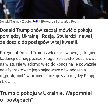
o „postępach”
Temat tego konfliktu prezydent USA poruszył przy okazji
pytania o ponawiane przez Wołodymyra Zełenskiego apele
o dostawy pocisków dla obrony powietrznej. Podkreślał,
że Stany Zjednoczone też chcą rakiet i przypomniał,
że administracja Joe Bidena przekazała Ukrainie dużą
liczbę uzbrojenia. Następnie przeszedł do tematu...
CZYTAJ DALEJ