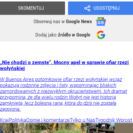
Kraj
Polityka
Opinie i komentarze
Tylko u Nas
Tygodnik Wprost
Orlen stracił przez nich 1,5 mld zł? Menedżerom
z czasów Obajtka grozi po 25 lat więzienia
Trzej byli menedżerowie Orlenu mogą na długie lata trafić za
kraty. Właśnie skierowano do sądu akt oskarżenia w sprawie
miliardowych strat państwowej spółki.