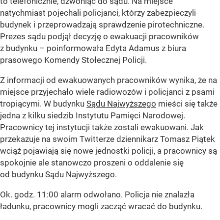
ładunku, pracownicy mogli zacząć wracać do budynku.
Rzecznik SN: Zrezygnuję, gdy skończy się kadencja
I Prezes. „Nie chcę być twarzą tego nowego sądu”
W czwartek 30 kwietnia kończy się kadencja I Prezes Sądu
Najwyższego Małgorzaty Gersdorf. Wraz z jej odejściem,
z funkcji rzecznika SN zrezygnuje sędzia Michał Laskowski.
– Kończy się pewien etap, nadchodzi nowy, a ja
nie zamierzam go...
Źródło:
X
/
Onet.pl, Policja