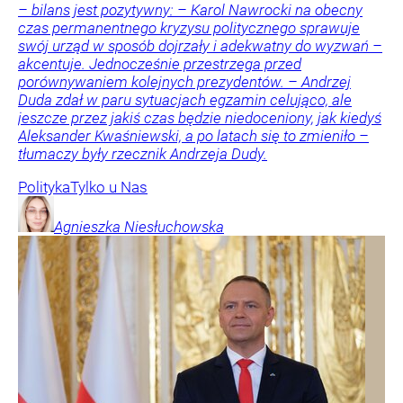
Nowy sondaż po wtargnięciu rakiety
na Lubelszczyznę. Polacy surowo ocenili władze
W najnowszym sondażu Polacy wypowiedzieli się ws.
reakcji władz po wtargnięciu rakiety w polską
przestrzeń powietrzną. Znaczna część osób oceniła ją
negatywnie.