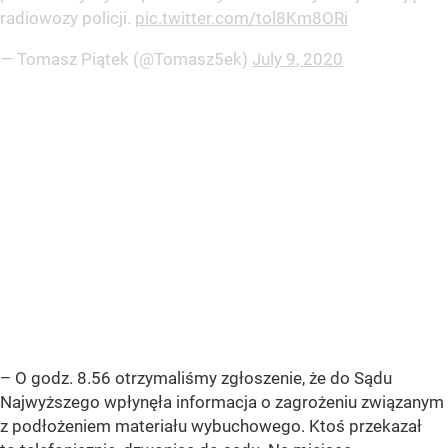
Najwyższego wpłynęła informacja o zagrożeniu związanym
z podłożeniem materiału wybuchowego. Ktoś przekazał
to telefonicznie, dzwoniąc do sądu. Na miejsce
natychmiast pojechali policjanci, którzy zabezpieczyli
budynek i przeprowadzają sprawdzenie pirotechniczne.
Prezes sądu podjął decyzję o ewakuacji pracowników
z budynku – poinformowała Edyta Adamus z biura
prasowego Komendy Stołecznej Policji.
Z informacji od ewakuowanych pracowników wynika, że na
miejsce przyjechało wiele radiowozów i policjanci z psami
tropiącymi. W budynku
Sądu Najwyższego
mieści się także
jedna z kilku siedzib Instytutu Pamięci Narodowej.
Pracownicy tej instytucji także zostali ewakuowani. Jak
przekazuje na swoim Twitterze dziennikarz Tomasz Piątek
wciąż pojawiają się nowe jednostki policji, a pracownicy są
spokojnie ale stanowczo proszeni o oddalenie się
od budynku
Sądu Najwyższego
.
Ok. godz. 11:00 alarm odwołano. Policja nie znalazła