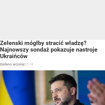
Wołodymyr Zełenski
/ Źródło:
Newspix.pl
/
ZUMA
Według najnowszego ukraińskiego sondażu
Wołodymyr Zełenski miałby poważnego rywala
w walce o fotel prezydenta Ukrainy. Jakie
mogłyby być dokładne wyniki?
Ukraińskie Centrum Badań Socjologicznych Socis,