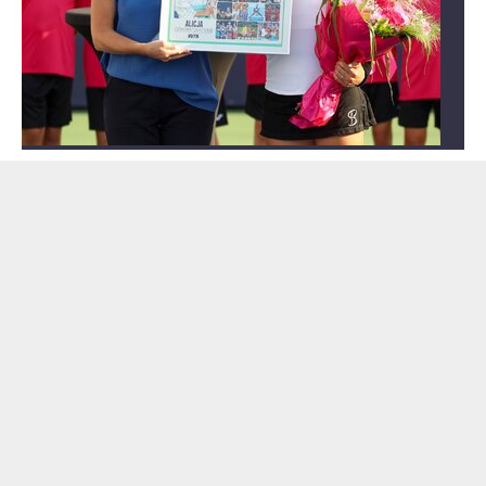
Zełenski mógłby stracić władzę?
Najnowszy sondaż pokazuje nastroje
Ukraińców
Dodano:
wczoraj
21:16