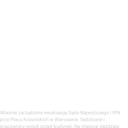
przy Placu Krasińskich w Warszawie. Sędziowie i
pracownicy wyszli przed budynek. Na miejsce zjeżdżają
radiowozy policji.
pic.twitter.com/tol8Km8ORi
— Tomasz Piątek (@Tomasz5ek)
July 9, 2020
– O godz. 8.56 otrzymaliśmy zgłoszenie, że do Sądu