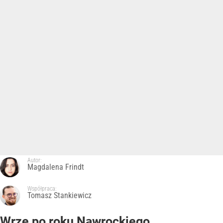
Wrze po roku Nawrockiego.
„Największa hańba” kontra „Cała
Europa nam go zazdrości”
Dodano:
6
sierpnia
5:15