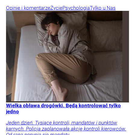
Jeden dzień. Tysiące kontroli, mandatów i punktów
karnych. Policja zaplanowała akcję kontroli kierowców.
Od rana posypią się mandaty.
Motoryzacja
Kraj
Życie
Naukowcy porównali 3 rodzaje kawy. Ta najmocniej
wiązała się z dłuższym życiem