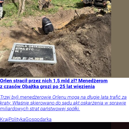
Kraj
Polityka
Gospodarka
To największa siła reprezentacji Polski. Reszta świata
patrzy z podziwem
Trener Nikola Grbić i jego podopieczni nie przestają
wygrywać. Reprezentacja Polski siatkarzy to nie tylko kilka
nazwisk, ale prawdziwy zespół i grono bohaterów.