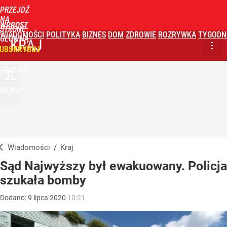
PRZEJDŹ
NA
WPROST
STRONĘ
WIADOMOŚCI
POLITYKA
BIZNES
DOM
ZDROWIE
ROZRYWKA
TYGODN
GŁÓWNĄ
KRAJ
UBSKRYBUJ
ZALOGUJ
MENU
Wiadomości
/
Kraj
Sąd Najwyższy był ewakuowany. Policja
szukała bomby
Dodano:
9
lipca
2020
10:21