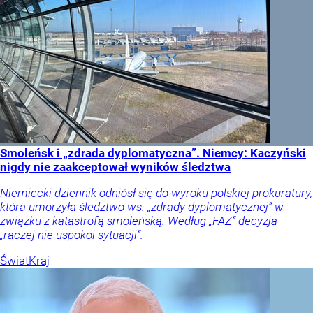
Smoleńsk i „zdrada dyplomatyczna”. Niemcy: Kaczyński
nigdy nie zaakceptował wyników śledztwa
Niemiecki dziennik odniósł się do wyroku polskiej prokuratury,
która umorzyła śledztwo ws. „zdrady dyplomatycznej” w
związku z katastrofą smoleńską. Według „FAZ” decyzja
„raczej nie uspokoi sytuacji”.
Świat
Kraj