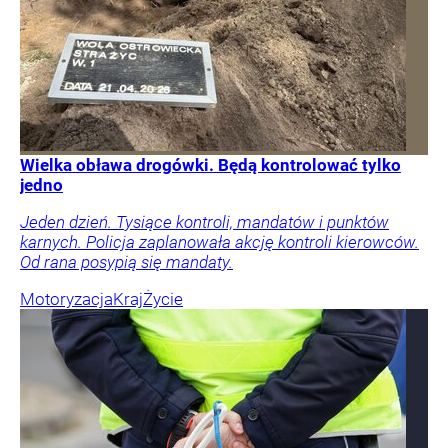
Wielka obława drogówki. Będą kontrolować tylko
jedno
Jeden dzień. Tysiące kontroli, mandatów i punktów
karnych. Policja zaplanowała akcję kontroli kierowców.
Od rana posypią się mandaty.
Motoryzacja
Kraj
Życie