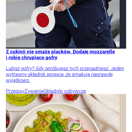
Z cukinii nie smażę placków. Dodaję mozzarellę
i robię chrupiące gofry
Lubisz gofry? Gdy spróbujesz tych przepadniesz. Jeden
wytrawny składnik sprawia, że smakują naprawdę
wyjątkowo.
Przepisy
Żywienie
Składniki odżywcze