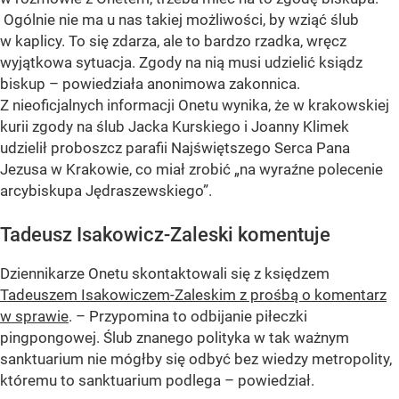
Ogólnie nie ma u nas takiej możliwości, by wziąć ślub
w kaplicy. To się zdarza, ale to bardzo rzadka, wręcz
wyjątkowa sytuacja. Zgody na nią musi udzielić ksiądz
biskup – powiedziała anonimowa zakonnica.
Z nieoficjalnych informacji Onetu wynika, że w krakowskiej
kurii zgody na ślub Jacka Kurskiego i Joanny Klimek
udzielił proboszcz parafii Najświętszego Serca Pana
Jezusa w Krakowie, co miał zrobić „na wyraźne polecenie
arcybiskupa Jędraszewskiego”.
Tadeusz Isakowicz-Zaleski komentuje
Dziennikarze Onetu skontaktowali się z księdzem
Tadeuszem Isakowiczem-Zaleskim z prośbą o komentarz
w sprawie
. – Przypomina to odbijanie piłeczki
pingpongowej. Ślub znanego polityka w tak ważnym
sanktuarium nie mógłby się odbyć bez wiedzy metropolity,
któremu to sanktuarium podlega – powiedział.