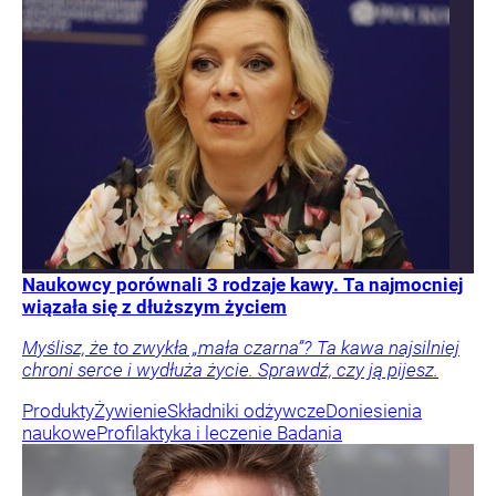
Naukowcy porównali 3 rodzaje kawy. Ta najmocniej
wiązała się z dłuższym życiem
Myślisz, że to zwykła „mała czarna”? Ta kawa najsilniej
chroni serce i wydłuża życie. Sprawdź, czy ją pijesz.
Produkty
Żywienie
Składniki odżywcze
Doniesienia
naukowe
Profilaktyka i leczenie
Badania