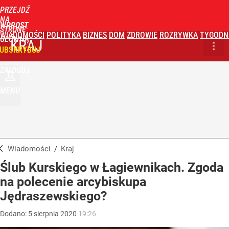
PRZEJDŹ
NA
WPROST
STRONĘ
WIADOMOŚCI
POLITYKA
BIZNES
DOM
ZDROWIE
ROZRYWKA
TYGODN
GŁÓWNĄ
KRAJ
UBSKRYBUJ
ZALOGUJ
MENU
Wiadomości
/
Kraj
Ślub Kurskiego w Łagiewnikach. Zgoda
na polecenie arcybiskupa
Jędraszewskiego?
Dodano:
5
sierpnia
2020
19:26