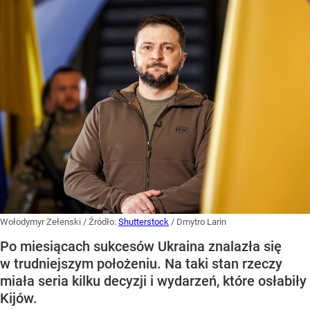
Wołodymyr Zełenski
/ Źródło:
Shutterstock
/
Dmytro Larin
Po miesiącach sukcesów Ukraina znalazła się
w trudniejszym położeniu. Na taki stan rzeczy
miała seria kilku decyzji i wydarzeń, które osłabiły
Kijów.