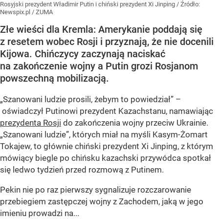
Rosyjski prezydent Władimir Putin i chiński prezydent Xi Jinping
/ Źródło:
Newspix.pl
/
ZUMA
Złe wieści dla Kremla: Amerykanie poddają się
z resetem wobec Rosji i przyznają, że nie docenili
Kijowa. Chińczycy zaczynają naciskać
na zakończenie wojny a Putin grozi Rosjanom
powszechną mobilizacją.
„Szanowani ludzie prosili, żebym to powiedział” –
oświadczył Putinowi prezydent Kazachstanu, namawiając
prezydenta Rosji
do zakończenia wojny przeciw Ukrainie.
„Szanowani ludzie”, których miał na myśli Kasym-Żomart
Tokajew, to głównie chiński prezydent Xi Jinping, z którym
mówiący biegle po chińsku kazachski przywódca spotkał
się ledwo tydzień przed rozmową z Putinem.
Pekin nie po raz pierwszy sygnalizuje rozczarowanie
przebiegiem zastępczej wojny z Zachodem, jaką w jego
imieniu prowadzi na...