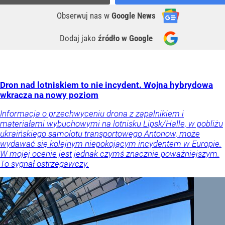
Obserwuj nas
w
Google News
Dodaj jako
źródło w Google
Dron nad lotniskiem to nie incydent. Wojna hybrydowa
wkracza na nowy poziom
Informacja o przechwyceniu drona z zapalnikiem i
materiałami wybuchowymi na lotnisku Lipsk/Halle, w pobliżu
ukraińskiego samolotu transportowego Antonow, może
wydawać się kolejnym niepokojącym incydentem w Europie.
W mojej ocenie jest jednak czymś znacznie poważniejszym.
To sygnał ostrzegawczy.