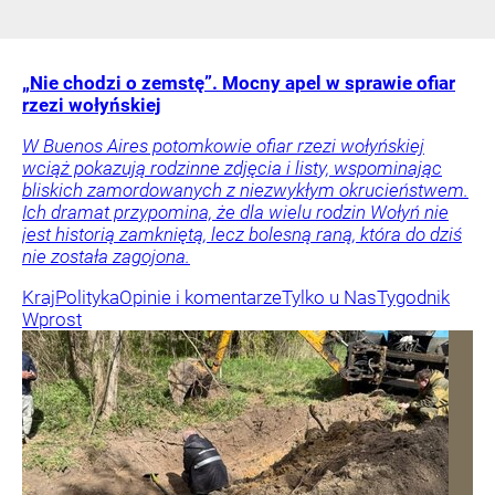
„Nie chodzi o zemstę”. Mocny apel w sprawie ofiar
rzezi wołyńskiej
W Buenos Aires potomkowie ofiar rzezi wołyńskiej
wciąż pokazują rodzinne zdjęcia i listy, wspominając
bliskich zamordowanych z niezwykłym okrucieństwem.
Ich dramat przypomina, że dla wielu rodzin Wołyń nie
jest historią zamkniętą, lecz bolesną raną, która do dziś
nie została zagojona.
Kraj
Polityka
Opinie i komentarze
Tylko u Nas
Tygodnik
Wprost