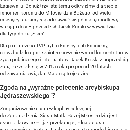
Łagiewniki. Bo już trzy lata temu odkryliśmy dla siebie
fenomen koronki do Miłosierdzia Bożego, od wielu
miesięcy staramy się odmawiać wspólnie tę modlitwę
w ciągu dnia – powiedział Jacek Kurski w wywiadzie
dla tygodnika „Sieci”.
Dla p.o. prezesa TVP był to kolejny ślub kościelny,
co wzbudziło spore zainteresowanie wśród komentatorów
życia publicznego i internautów. Jacek Kurski z poprzednią
żoną rozwiódł się w 2015 roku po ponad 20 latach
od zawarcia związku. Ma z nią troje dzieci.
Zgoda na „wyraźne polecenie arcybiskupa
Jędraszewskiego”?
Zorganizowanie ślubu w kaplicy należącej
do Zgromadzenia Sióstr Matki Bożej Miłosierdzia jest
skomplikowane – i jak przekonuje jedna z sióstr
w rozmowie z Onetem, trzeba mieć na to zgodę biskupa. –