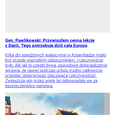
Gen. Pawlikowski: Przywiozłem cenną lekcję
z Danii. Tego potrzebuje dziś cała Europa
Kilka dni spędzonych wakacyjnie w Kopenhadze miało
być przede wszystkim odpoczynkiem. I rzeczywiście
było. Ale jak to często bywa, zawodowe doświadczenie
sprawia, że nawet podczas urlopu trudno całkowicie
przestać obserwować otaczającą rzeczywistość.
Zwłaszcza gdy przez wiele lat odpowiadało się za
bezpieczeństwo państwa.