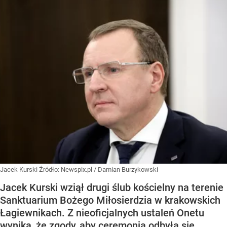
Jacek Kurski
Źródło:
Newspix.pl
/
Damian Burzykowski
Jacek Kurski wziął drugi ślub kościelny na terenie
Sanktuarium Bożego Miłosierdzia w krakowskich
Łagiewnikach. Z nieoficjalnych ustaleń Onetu
wynika, że zgody, aby ceremonia odbyła się