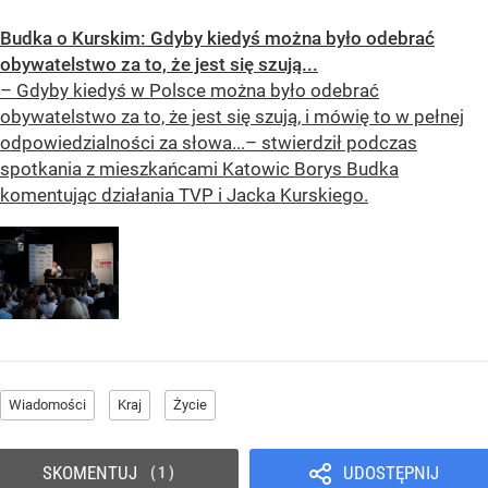
Budka o Kurskim: Gdyby kiedyś można było odebrać
obywatelstwo za to, że jest się szują...
– Gdyby kiedyś w Polsce można było odebrać
obywatelstwo za to, że jest się szują, i mówię to w pełnej
odpowiedzialności za słowa...– stwierdził podczas
spotkania z mieszkańcami Katowic Borys Budka
komentując działania TVP i Jacka Kurskiego.
Wiadomości
Kraj
Życie
SKOMENTUJ
UDOSTĘPNIJ
1