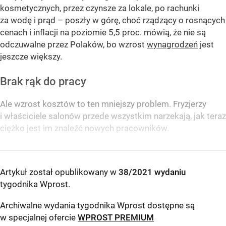
kosmetycznych, przez czynsze za lokale, po rachunki
za wodę i prąd – poszły w górę, choć rządzący o rosnących
cenach i inflacji na poziomie 5,5 proc. mówią, że nie są
odczuwalne przez Polaków, bo wzrost
wynagrodzeń
jest
jeszcze większy.
Brak rąk do pracy
Ale wzrost kosztów to ten mniejszy problem. Fryzjerzy
i właściciele salonów przede wszystkim narzekają, jak teraz
ciężko jest im znaleźć nowych pracowników.
Artykuł został opublikowany w
38/2021 wydaniu
tygodnika Wprost
.
Archiwalne wydania tygodnika Wprost dostępne są
w specjalnej ofercie
WPROST PREMIUM