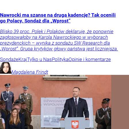
Nawrocki ma szansę na drugą kadencję? Tak ocenili
go Polacy. Sondaż dla „Wprost”
Blisko 39 proc. Polek i Polaków deklaruje, że ponownie
zagłosowałoby na Karola Nawrockiego w wyborach
prezydenckich – wynika z sondażu SW Research dla
„Wprost”. Grupa krytyków głowy państwa jest liczniejsza.
Sondaże
Kraj
Tylko u Nas
Polityka
Opinie i komentarze
Magdalena
Frindt