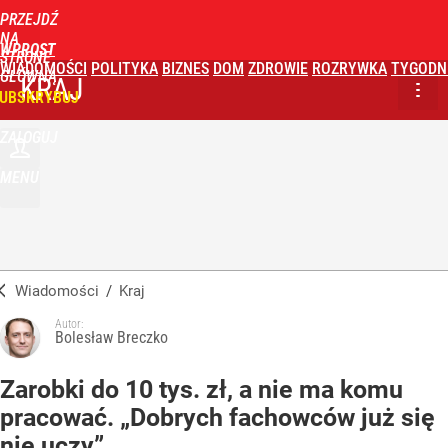
PRZEJDŹ
NA
WPROST
STRONĘ
WIADOMOŚCI
POLITYKA
BIZNES
DOM
ZDROWIE
ROZRYWKA
TYGODN
GŁÓWNĄ
KRAJ
UBSKRYBUJ
ZALOGUJ
MENU
Wiadomości
/
Kraj
Autor:
Bolesław Breczko
Zarobki do 10 tys. zł, a nie ma komu
pracować. „Dobrych fachowców już się
nie uczy”