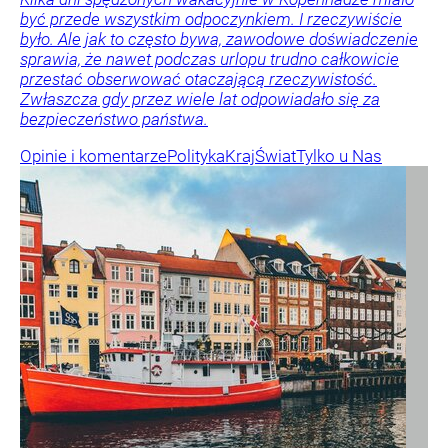
być przede wszystkim odpoczynkiem. I rzeczywiście
było. Ale jak to często bywa, zawodowe doświadczenie
sprawia, że nawet podczas urlopu trudno całkowicie
przestać obserwować otaczającą rzeczywistość.
Zwłaszcza gdy przez wiele lat odpowiadało się za
bezpieczeństwo państwa.
Opinie i komentarze
Polityka
Kraj
Świat
Tylko u Nas