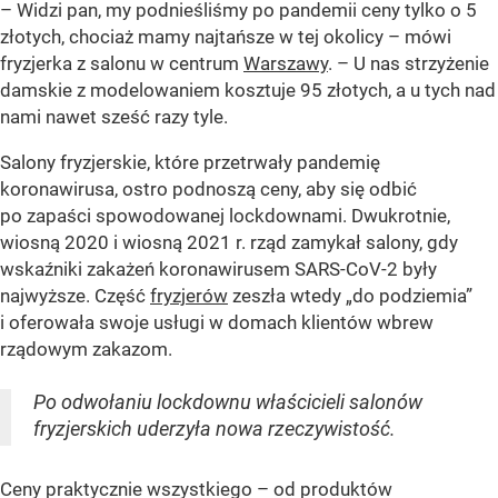
– Widzi pan, my podnieśliśmy po pandemii ceny tylko o 5
złotych, chociaż mamy najtańsze w tej okolicy – mówi
fryzjerka z salonu w centrum
Warszawy
. – U nas strzyżenie
damskie z modelowaniem kosztuje 95 złotych, a u tych nad
nami nawet sześć razy tyle.
Salony fryzjerskie, które przetrwały pandemię
koronawirusa, ostro podnoszą ceny, aby się odbić
po zapaści spowodowanej lockdownami. Dwukrotnie,
wiosną 2020 i wiosną 2021 r. rząd zamykał salony, gdy
wskaźniki zakażeń koronawirusem SARS-CoV-2 były
najwyższe. Część
fryzjerów
zeszła wtedy „do podziemia”
i oferowała swoje usługi w domach klientów wbrew
rządowym zakazom.
Po odwołaniu lockdownu właścicieli salonów
fryzjerskich uderzyła nowa rzeczywistość.
Ceny praktycznie wszystkiego – od produktów