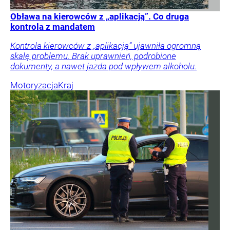
Obława na kierowców z „aplikacją”. Co druga
kontrola z mandatem
Kontrola kierowców z „aplikacją” ujawniła ogromną
skalę problemu. Brak uprawnień, podrobione
dokumenty, a nawet jazda pod wpływem alkoholu.
Motoryzacja
Kraj