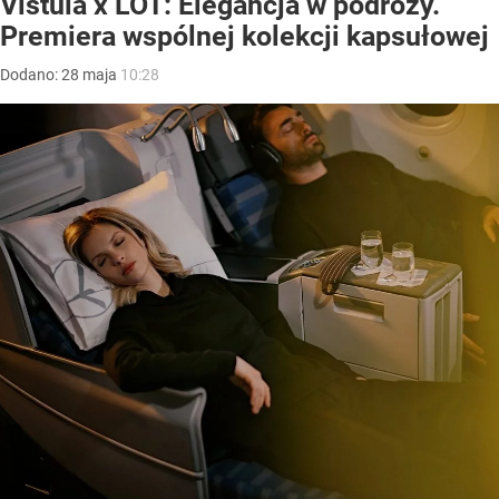
Vistula x LOT: Elegancja w podróży.
Premiera wspólnej kolekcji kapsułowej
Dodano:
28
maja
10:28