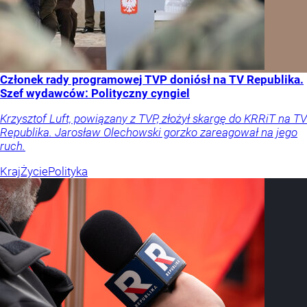
Członek rady programowej TVP doniósł na TV Republika.
Szef wydawców: Polityczny cyngiel
Krzysztof Luft, powiązany z TVP, złożył skargę do KRRiT na TV
Republika. Jarosław Olechowski gorzko zareagował na jego
ruch.
Kraj
Życie
Polityka