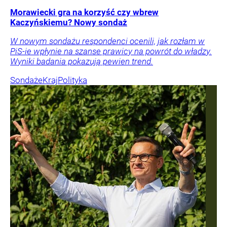
Morawiecki gra na korzyść czy wbrew
Kaczyńskiemu? Nowy sondaż
W nowym sondażu respondenci ocenili, jak rozłam w
PiS-ie wpłynie na szanse prawicy na powrót do władzy.
Wyniki badania pokazują pewien trend.
Sondaże
Kraj
Polityka