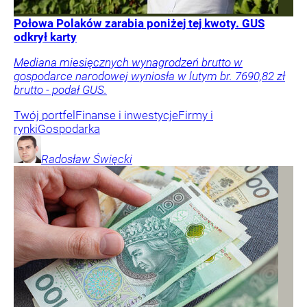
Połowa Polaków zarabia poniżej tej kwoty. GUS
odkrył karty
Mediana miesięcznych wynagrodzeń brutto w
gospodarce narodowej wyniosła w lutym br. 7690,82 zł
brutto - podał GUS.
Twój portfel
Finanse i inwestycje
Firmy i
rynki
Gospodarka
Radosław
Święcki