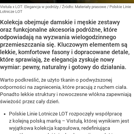
Vistula x LOT: Elegancja w podróży
/ Źródło:
Materiały prasowe
/
Polskie Linie
Lotnicze LOT
Kolekcja obejmuje damskie i męskie zestawy
oraz funkcjonalne akcesoria podróżne, które
odpowiadają na wyzwania wielogodzinnego
przemieszczania się. Kluczowym elementem są
lekkie, komfortowe fasony i dopracowane detale,
które sprawiają, że elegancja zyskuje nowy
wymiar: pewny, naturalny i gotowy do działania.
Warto podkreślić, że użyto tkanin o podwyższonej
odporności na zagniecenia, które pracują z ruchem ciała.
Ponadto lekkie struktury i nowoczesne włókna zapewniają
świeżość przez cały dzień.
Polskie Linie Lotnicze LOT rozpoczęły współpracę
z kolejną polską marką – Vistulą, której wynikiem jest
wyjątkowa kolekcja kapsułowa, redefiniująca