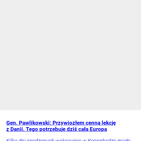
Gen. Pawlikowski: Przywiozłem cenną lekcję
z Danii. Tego potrzebuje dziś cała Europa
Kilka dni spędzonych wakacyjnie w Kopenhadze miało