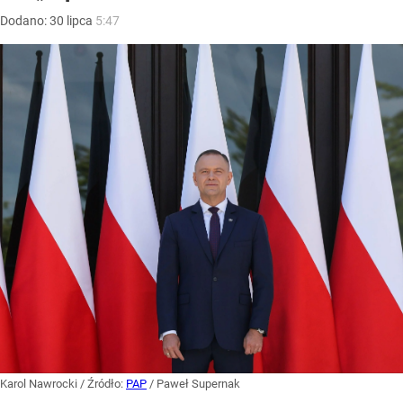
Dodano:
30
lipca
5:47
Karol Nawrocki
/ Źródło:
PAP
/
Paweł Supernak