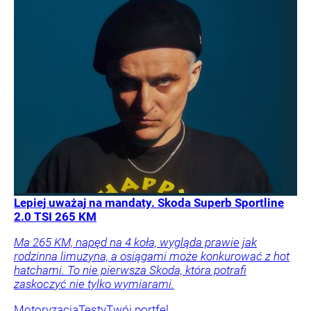
Lepiej uważaj na mandaty. Skoda Superb Sportline
2.0 TSI 265 KM
Ma 265 KM, napęd na 4 koła, wygląda prawie jak
rodzinna limuzyna, a osiągami może konkurować z hot
hatchami. To nie pierwsza Skoda, która potrafi
zaskoczyć nie tylko wymiarami.
Motoryzacja
Testy
Twój portfel