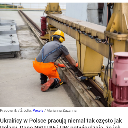
Pracownik
/ Źródło:
Pexels
/
Marianna Zuzanna
Ukraińcy w Polsce pracują niemal tak często jak
Polacy. Dane NBP, PIE i UW potwierdzają, że ich