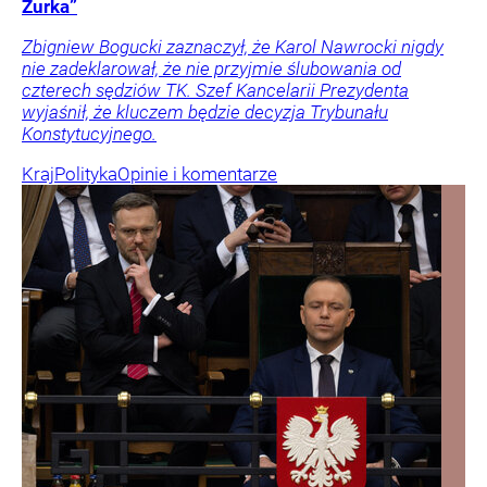
Żurka”
Zbigniew Bogucki zaznaczył, że Karol Nawrocki nigdy
nie zadeklarował, że nie przyjmie ślubowania od
czterech sędziów TK. Szef Kancelarii Prezydenta
wyjaśnił, że kluczem będzie decyzja Trybunału
Konstytucyjnego.
Kraj
Polityka
Opinie i komentarze