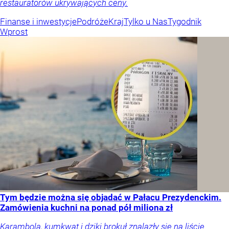
restauratorów ukrywających ceny.
Finanse i inwestycje
Podróże
Kraj
Tylko u Nas
Tygodnik
Wprost
Tym będzie można się objadać w Pałacu Prezydenckim.
Zamówienia kuchni na ponad pół miliona zł
Karambola, kumkwat i dziki brokuł znalazły się na liście