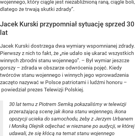
wojennego, który ciągle jest niezabliźnioną raną, ciągle boli,
dlatego że trwają skutki zdrady”.
Jacek Kurski przypomniał sytuację sprzed 30
lat
Jacek Kurski dostrzega dwa wymiary wspomnianej zdrady.
Pierwszy z nich to fakt, że „nie udało się ukarać wszystkich
winnych zbrodni stanu wojennego”. – Był wymiar jeszcze
gorszy – zdrada w obszarze odwrócenia pojęć. Kiedy
twórców stanu wojennego i winnych jego wprowadzenia
zaczęto nazywać w Polsce patriotami i ludźmi honoru –
powiedział prezes Telewizji Polskiej.
30 lat temu z Piotrem Semką pokazaliśmy w telewizji
przerażającą scenę jak ikona stanu wojennego, ikona
opozycji ucieka do samochodu, żeby z Jerzym Urbanem
i Moniką Olejnik odjechać w nieznane po audycji, w której
udawali, że się kłócą na temat stanu wojennego