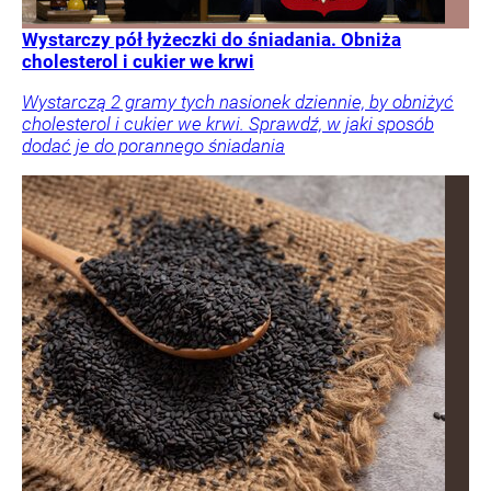
Wystarczy pół łyżeczki do śniadania. Obniża
cholesterol i cukier we krwi
Wystarczą 2 gramy tych nasionek dziennie, by obniżyć
cholesterol i cukier we krwi. Sprawdź, w jaki sposób
dodać je do porannego śniadania