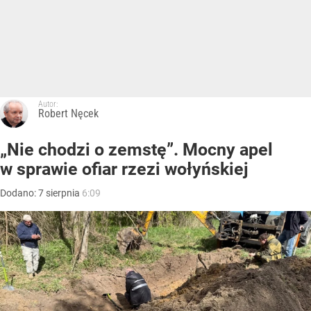
Autor:
Robert Nęcek
„Nie chodzi o zemstę”. Mocny apel
w sprawie ofiar rzezi wołyńskiej
Dodano:
7
sierpnia
6:09