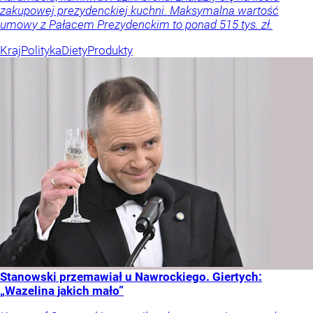
zakupowej prezydenckiej kuchni. Maksymalna wartość
umowy z Pałacem Prezydenckim to ponad 515 tys. zł.
Kraj
Polityka
Diety
Produkty
Stanowski przemawiał u Nawrockiego. Giertych:
„Wazelina jakich mało”