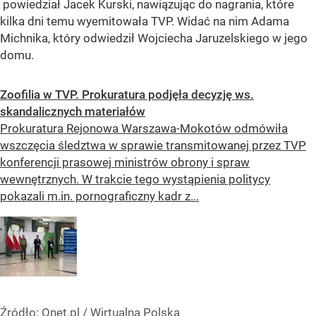
powiedział Jacek Kurski, nawiązując do nagrania, które
kilka dni temu wyemitowała TVP. Widać na nim Adama
Michnika, który odwiedził Wojciecha Jaruzelskiego w jego
domu.
Zoofilia w TVP. Prokuratura podjęła decyzję ws.
skandalicznych materiałów
Prokuratura Rejonowa Warszawa-Mokotów odmówiła
wszczęcia śledztwa w sprawie transmitowanej przez TVP
konferencji prasowej ministrów obrony i spraw
wewnętrznych. W trakcie tego wystąpienia politycy
pokazali m.in. pornograficzny kadr z...
Źródło:
Onet.pl
/
Wirtualna Polska