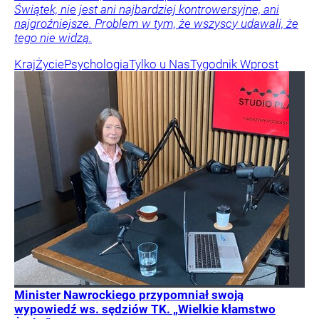
Świątek, nie jest ani najbardziej kontrowersyjne, ani
najgroźniejsze. Problem w tym, że wszyscy udawali, że
tego nie widzą.
Kraj
Życie
Psychologia
Tylko u Nas
Tygodnik Wprost
Minister Nawrockiego przypomniał swoją
wypowiedź ws. sędziów TK. „Wielkie kłamstwo