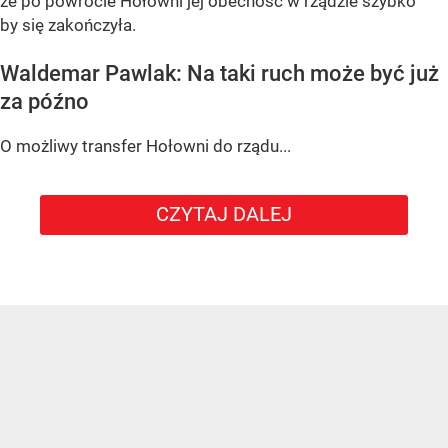
że po powrocie Hołowni jej obecność w rządzie szybko
by się zakończyła.
Waldemar Pawlak: Na taki ruch może być już
za późno
O możliwy transfer Hołowni do rządu...
CZYTAJ DALEJ