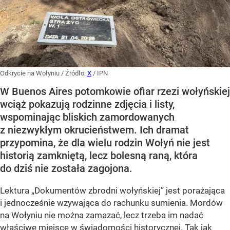
Odkrycie na Wołyniu
/ Źródło:
X
/
IPN
W Buenos Aires potomkowie ofiar rzezi wołyńskiej
wciąż pokazują rodzinne zdjęcia i listy,
wspominając bliskich zamordowanych
z niezwykłym okrucieństwem. Ich dramat
przypomina, że dla wielu rodzin Wołyń nie jest
historią zamkniętą, lecz bolesną raną, która
do dziś nie została zagojona.
Lektura „Dokumentów zbrodni wołyńskiej” jest porażająca
i jednocześnie wzywająca do rachunku sumienia. Mordów
na Wołyniu nie można zamazać, lecz trzeba im nadać
właściwe miejsce w świadomości historycznej. Tak jak