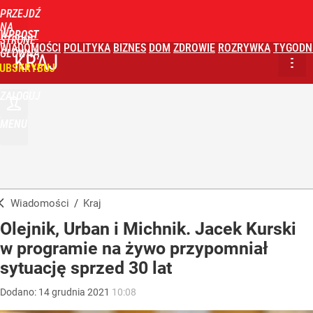
PRZEJDŹ
NA
WPROST
STRONĘ
WIADOMOŚCI
POLITYKA
BIZNES
DOM
ZDROWIE
ROZRYWKA
TYGODN
GŁÓWNĄ
KRAJ
UBSKRYBUJ
ZALOGUJ
MENU
Wiadomości
/
Kraj
Olejnik, Urban i Michnik. Jacek Kurski
w programie na żywo przypomniał
sytuację sprzed 30 lat
Dodano:
14
grudnia
2021
10:08