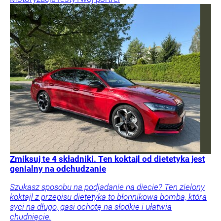
Zmiksuj te 4 składniki. Ten koktajl od dietetyka jest
genialny na odchudzanie
Szukasz sposobu na podjadanie na diecie? Ten zielony
koktajl z przepisu dietetyka to błonnikowa bomba, która
syci na długo, gasi ochotę na słodkie i ułatwia
chudnięcie.