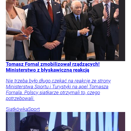
Tomasz Fornal zmobilizował rządzących!
Ministerstwo z błyskawiczną reakcją
Nie trzeba było długo czekać na reakcję ze strony
Ministerstwa Sportu i Turystyki na apel Tomasza
Fornala. Polscy siatkarze otrzymali to, czego
potrzebowali.
Siatkówka
Sport