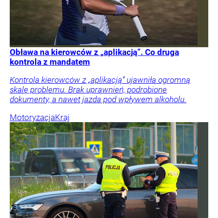
Obława na kierowców z „aplikacją”. Co druga
kontrola z mandatem
Kontrola kierowców z „aplikacją” ujawniła ogromną
skalę problemu. Brak uprawnień, podrobione
dokumenty, a nawet jazda pod wpływem alkoholu.
Motoryzacja
Kraj