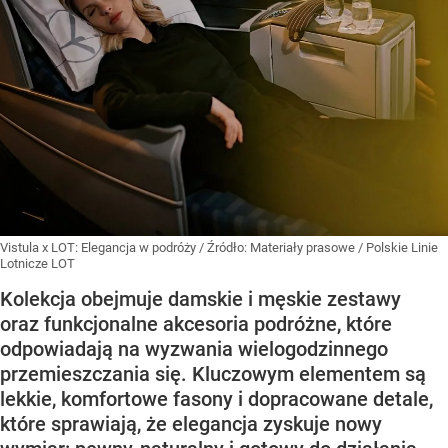
Vistula x LOT: Elegancja w podróży
/ Źródło:
Materiały prasowe
/
Polskie Linie
Lotnicze LOT
Kolekcja obejmuje damskie i męskie zestawy
oraz funkcjonalne akcesoria podróżne, które
odpowiadają na wyzwania wielogodzinnego
przemieszczania się. Kluczowym elementem są
lekkie, komfortowe fasony i dopracowane detale,
które sprawiają, że elegancja zyskuje nowy