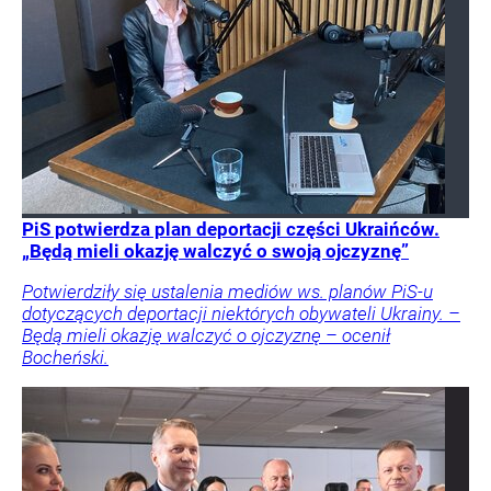
PiS potwierdza plan deportacji części Ukraińców.
„Będą mieli okazję walczyć o swoją ojczyznę”
Potwierdziły się ustalenia mediów ws. planów PiS-u
dotyczących deportacji niektórych obywateli Ukrainy. –
Będą mieli okazję walczyć o ojczyznę – ocenił
Bocheński.