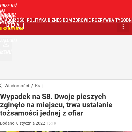
PRZEJDŹ
NA
WPROST
STRONĘ
WIADOMOŚCI
POLITYKA
BIZNES
DOM
ZDROWIE
ROZRYWKA
TYGODN
GŁÓWNĄ
KRAJ
UBSKRYBUJ
ZALOGUJ
MENU
Wiadomości
/
Kraj
Wypadek na S8. Dwoje pieszych
zginęło na miejscu, trwa ustalanie
tożsamości jednej z ofiar
Dodano:
8
stycznia
2022
15:19