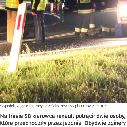
Wypadek, zdjęcie ilustracyjne
Źródło:
Newspix.pl
/
LUKASZ PLOCKI
Na trasie S8 kierowca renault potrącił dwie osoby,
które przechodziły przez jezdnię. Obydwie zginęły