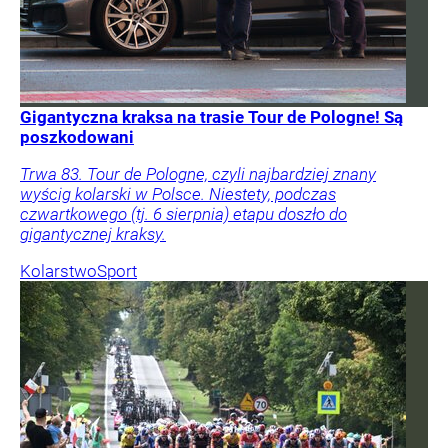
Gigantyczna kraksa na trasie Tour de Pologne! Są
poszkodowani
Trwa 83. Tour de Pologne, czyli najbardziej znany
wyścig kolarski w Polsce. Niestety, podczas
czwartkowego (tj. 6 sierpnia) etapu doszło do
gigantycznej kraksy.
Kolarstwo
Sport