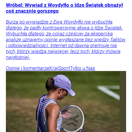
Wróbel: Wywiad z Woydyłło o Idze Świątek obnażył
coś znacznie gorszego
Burza po wywiadzie z Ewą Woydyłło nie wybuchła
dlatego, że padły kontrowersyjne słowa o Idze Świątek.
Wybuchła dlatego, że coraz częściej za ekspercką
analizę uznajemy opinie wygłaszane bez wiedzy, faktów
i odpowiedzialności. Internet od dawna premiuje nie
tych, którzy wiedzą najwięcej, lecz tych, którzy mówią
najgłośniej.
Opinie i komentarze
Kraj
Sport
Tylko u Nas