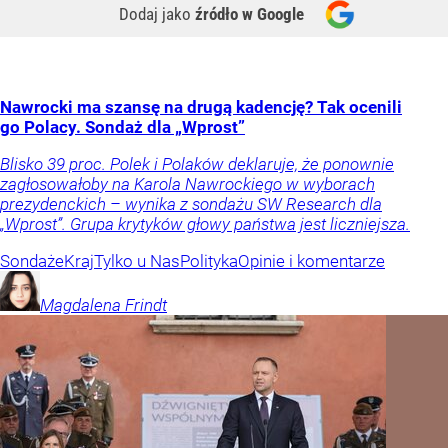
Dodaj jako
źródło w Google
Nawrocki ma szansę na drugą kadencję? Tak ocenili
go Polacy. Sondaż dla „Wprost”
Blisko 39 proc. Polek i Polaków deklaruje, że ponownie
zagłosowałoby na Karola Nawrockiego w wyborach
prezydenckich – wynika z sondażu SW Research dla
„Wprost”. Grupa krytyków głowy państwa jest liczniejsza.
Sondaże
Kraj
Tylko u Nas
Polityka
Opinie i komentarze
Magdalena
Frindt