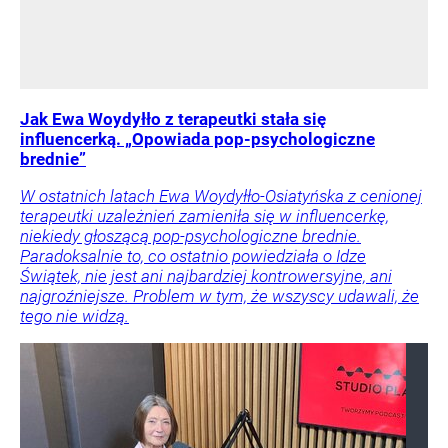
Jak Ewa Woydyłło z terapeutki stała się
influencerką. „Opowiada pop-psychologiczne
brednie”
W ostatnich latach Ewa Woydyłło-Osiatyńska z cenionej
terapeutki uzależnień zamieniła się w influencerkę,
niekiedy głoszącą pop-psychologiczne brednie.
Paradoksalnie to, co ostatnio powiedziała o Idze
Świątek, nie jest ani najbardziej kontrowersyjne, ani
najgroźniejsze. Problem w tym, że wszyscy udawali, że
tego nie widzą.