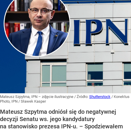
Mateusz Szpytma, IPN – zdjęcie ilustracyjne
/ Źródło:
Shutterstock
/
Konektus
Photo, IPN / Sławek Kasper
Mateusz Szpytma odniósł się do negatywnej
decyzji Senatu ws. jego kandydatury
na stanowisko prezesa IPN-u. – Spodziewałem