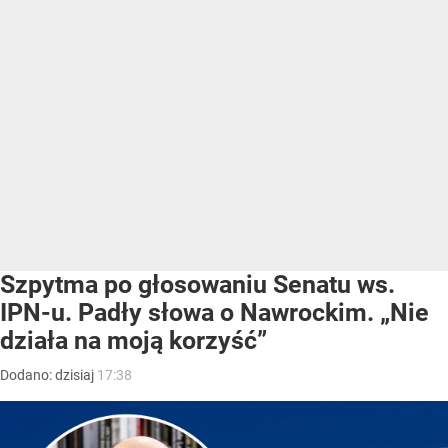
Szpytma po głosowaniu Senatu ws.
IPN-u. Padły słowa o Nawrockim. „Nie
działa na moją korzyść”
Dodano:
dzisiaj
17:38