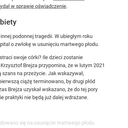
 wydał w sprawie oświadczenie
.
biety
innej podonnej tragedii. W ubiegłym roku
zpital o zwłokę w usunięciu martwego płodu.
traci swoje córki? Ile dzieci zostanie
 Krzysztof Brejza przypomina, że w lutym 2021
ą szans na przeżycie. Jak wskazywał,
pierwszą ciążę terminowano, by drugi płód
zas Brejza uzyskał wskazano, że do tej pory
e praktyki nie będą już dalej wdrażane.
ecydowano się na usunięcie martwego płodu.