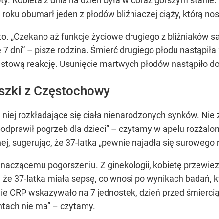
ty. Kobieta z dnia na dzień była w coraz gorszym stanie.
 roku obumarł jeden z płodów bliźniaczej ciąży, którą nosi
o. „Czekano aż funkcje życiowe drugiego z bliźniaków s
7 dni” – pisze rodzina. Śmierć drugiego płodu nastąpiła 2
tową reakcję. Usunięcie martwych płodów nastąpiło dop
eszki z Częstochowy
w niej rozkładające się ciała nienarodzonych synków. N
 odprawił pogrzeb dla dzieci” – czytamy w apelu rozżalone
, sugerując, że 37-latka „pewnie najadła się surowego m
znaczącemu pogorszeniu. Z ginekologii, kobietę przewiezi
że 37-latka miała sepsę, co wnosi po wynikach badań, kt
nie CRP wskazywało na 7 jednostek, dzień przed śmiercią,
ntach nie ma” – czytamy.