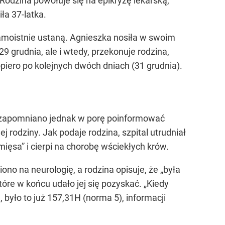
 Rodzina powołuje się na epikryzę lekarską,
ła 37-latka.
amoistnie ustaną. Agnieszka nosiła w swoim
9 grudnia, ale i wtedy, przekonuje rodzina,
iero po kolejnych dwóch dniach (31 grudnia).
ie zapomniano jednak w porę poinformować
j rodziny. Jak podaje rodzina, szpital utrudniał
ięsa” i cierpi na chorobę wściekłych krów.
ono na neurologię, a rodzina opisuje, że „była
óre w końcu udało jej się pozyskać. „Kiedy
 było to już 157,31H (norma 5), informacji