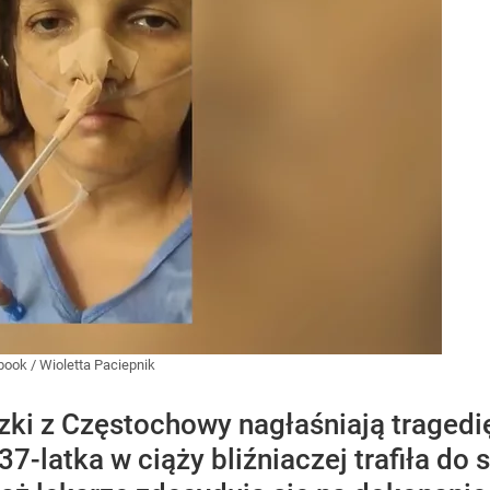
book
/
Wioletta Paciepnik
szki z Częstochowy nagłaśniają tragedię
37-latka w ciąży bliźniaczej trafiła do