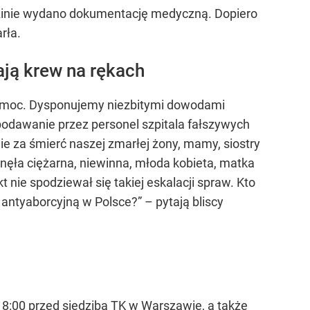
rodzinie wydano dokumentację medyczną. Dopiero
rła.
ają krew na rękach
o pomoc. Dysponujemy niezbitymi dowodami
 podawanie przez personel szpitala fałszywych
nie za śmierć naszej zmarłej żony, mamy, siostry
inęła ciężarna, niewinna, młoda kobieta, matka
t nie spodziewał się takiej eskalacji spraw. Kto
antyaborcyjną w Polsce?” – pytają bliscy
 18:00 przed siedzibą TK
w Warszawie
, a także