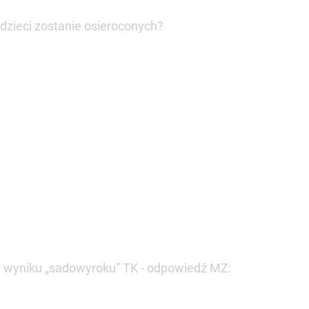
e dzieci zostanie osieroconych?
 w wyniku „sadowyroku” TK - odpowiedź MZ: