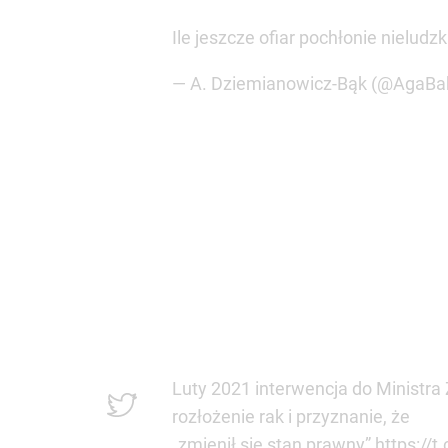
Ile jeszcze ofiar pochłonie nieludz
— A. Dziemianowicz-Bąk (@AgaBa
Luty 2021 interwencja do Ministra
rozłożenie rak i przyznanie, że
„zmienił się stan prawny”
https://