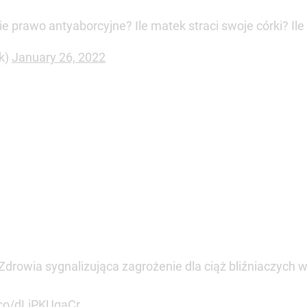
kie prawo antyaborcyjne? Ile matek straci swoje córki? Il
k)
January 26, 2022
 Zdrowia sygnalizująca zagrożenie dla ciąż bliźniaczych
t.co/dLiPKUgaCr