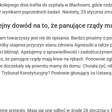
kolejnego dnia trafiła do szpitala w Blachowni, gdzie 
ę z wynikami poprzednich badań. Niestety, 25 stycznia zma
ejny dowód na to, że panujące rządy m
 nam towarzyszy jest nie do opisania. Bardzo prosimy 
próby utajenia przyczyn stanu zdrowia Agnieszki a także
rci bliźniąt. Apelujemy o sprawiedliwość i zadośćuczynie
a to, że panujące rządy mają krew na rękach. Ponownie zg
 nie doczekały się powrotu mamy do domu. Chciała żyć, nik
 Trybunał Konstytucyjny? Posłowie głosujący za Ustawą 
lejne protesty. Mają sie one odbyć w środę 26 stycznia o