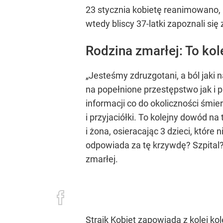
23 stycznia kobietę reanimowano, 
wtedy bliscy 37-latki zapoznali si
Rodzina zmarłej: To kol
„Jesteśmy zdruzgotani, a ból jaki
na popełnione przestępstwo jak i 
informacji co do okoliczności śmie
i przyjaciółki. To kolejny dowód n
i żona, osieracając 3 dzieci, które
odpowiada za tę krzywdę? Szpital?
zmarłej.
Strajk Kobiet zapowiada z kolei ko