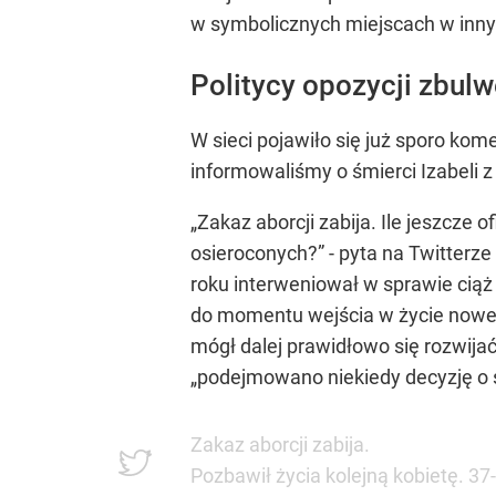
w symbolicznych miejscach w inn
Politycy opozycji zbulw
W sieci pojawiło się już sporo ko
informowaliśmy o śmierci Izabeli z
„Zakaz aborcji zabija. Ile jeszcze 
osieroconych?” - pyta na Twitterz
roku interweniował w sprawie ciąż
do momentu wejścia w życie nowego
mógł dalej prawidłowo się rozwija
„podejmowano niekiedy decyzję o se
Zakaz aborcji zabija.
Pozbawił życia kolejną kobietę. 37