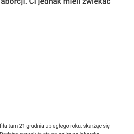
aborcji. Ci jednak mieli zwlekać
iła tam 21 grudnia ubiegłego roku, skarżąc się