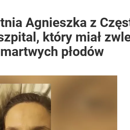
etnia Agnieszka z Czę
szpital, który miał zwl
 martwych płodów