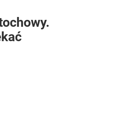
stochowy.
ekać