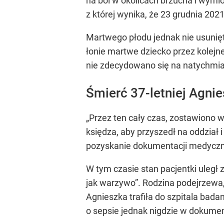
na ból w okolicach brzucha i wymio
z której wynika, że 23 grudnia 2021
Martwego płodu jednak nie usunięt
łonie martwe dziecko przez kolejne 
nie zdecydowano się na natychmias
Śmierć 37-letniej Agni
„Przez ten cały czas, zostawiono 
księdza, aby przyszedł na oddział i
pozyskanie dokumentacji medycznej
W tym czasie stan pacjentki uległ 
jak warzywo”. Rodzina podejrzewa, 
Agnieszka trafiła do szpitala bada
o sepsie jednak nigdzie w dokume