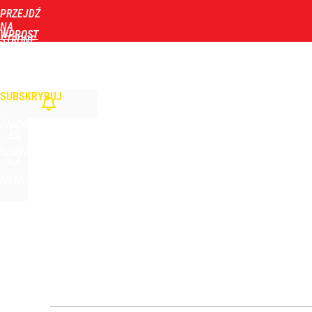
PRZEJDŹ
Udostępnij
8
Skomentuj
NA
WPROST
STRONĘ
GŁÓWNĄ
WIADOMOŚCI
POLITYKA
BIZNES
DOM
ZDROWIE
ROZRYWKA
TYGOD
SUBSKRYBUJ
ZALOGUJ
SZUKAJ
MENU