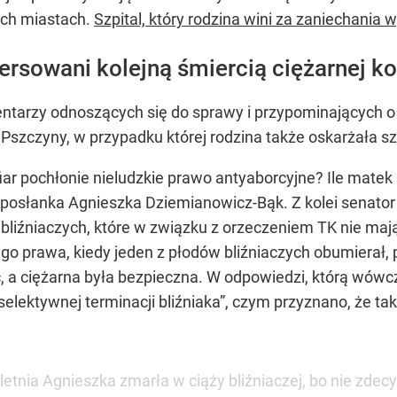
ych miastach.
Szpital, który rodzina wini za zaniechania
ersowani kolejną śmiercią ciężarnej ko
mentarzy odnoszących się do sprawy i przypominających o 
 Pszczyny, w przypadku której rodzina także oskarżała s
ofiar pochłonie nieludzkie prawo antyaborcyjne? Ile matek s
e posłanka Agnieszka Dziemianowicz-Bąk. Z kolei senator
 bliźniaczych, które w związku z orzeczeniem TK nie maj
 prawa, kiedy jeden z płodów bliźniaczych obumierał, 
ć, a ciężarna była bezpieczna. W odpowiedzi, którą wówc
lektywnej terminacji bliźniaka”, czym przyznano, że taki
-letnia Agnieszka zmarła w ciąży bliźniaczej, bo nie zd