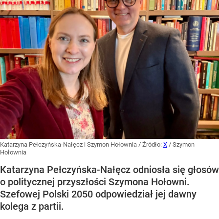
Katarzyna Pełczyńska-Nałęcz i Szymon Hołownia
/ Źródło:
X
/
Szymon
Hołownia
Katarzyna Pełczyńska-Nałęcz odniosła się głosów
o politycznej przyszłości Szymona Hołowni.
Szefowej Polski 2050 odpowiedział jej dawny
kolega z partii.