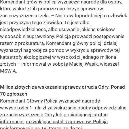
Komendant główny policji wyznaczył nagrodę dla osoby,
która wskaże lub pomoże namierzyć sprawców
zanieczyszczenia rzeki. – Najprawdopodobniej to człowiek
jest przyczyną tego zjawiska. To jest albo
nieodpowiedzialność, albo usuwanie jakichś ścieków
w sposób nieuprawniony. Policja prowadzi postępowanie
razem z prokuraturą. Komendant główny policji dzisiaj
wyznaczył nagrodę za pomoc w wykryciu sprawców tej
katastrofy ekologicznej w wysokości jednego miliona
złotych –
informował w sobotę Maciej Wąsik
, wiceszef
MSWiA.
Milion złotych za wskazanie sprawcy otrucia Odry. Ponad
70 zgłoszeń
Komendant Główny Policji wyznaczył nagrodę
w wysokości 1 mln zł za wskazanie osoby odpowiedzialnej
za zanieczyszczenie Odry lub posiadającej istotne
informacje pozwalające ustalić sprawców. Policja
poinformowała na Twitterze, że do tej...