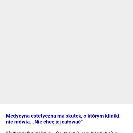
Medycyna estetyczna ma skutek, o którym kliniki
nie mówią. „Nie chcę jej całować”
Miała wyglądać lepiej. Zrobiła usta i nagle jej partner