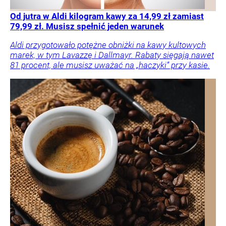
Od jutra w Aldi kilogram kawy za 14,99 zł zamiast
79,99 zł. Musisz spełnić jeden warunek
Aldi przygotowało potężne obniżki na kawy kultowych
marek, w tym Lavazzę i Dallmayr. Rabaty sięgają nawet
81 procent, ale musisz uważać na „haczyki” przy kasie.