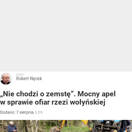
Autor:
Robert Nęcek
„Nie chodzi o zemstę”. Mocny apel
w sprawie ofiar rzezi wołyńskiej
Dodano:
7
sierpnia
6:09