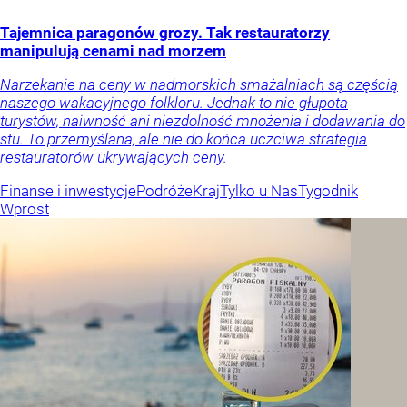
Tajemnica paragonów grozy. Tak restauratorzy
manipulują cenami nad morzem
Narzekanie na ceny w nadmorskich smażalniach są częścią
naszego wakacyjnego folkloru. Jednak to nie głupota
turystów, naiwność ani niezdolność mnożenia i dodawania do
stu. To przemyślana, ale nie do końca uczciwa strategia
restauratorów ukrywających ceny.
Finanse i inwestycje
Podróże
Kraj
Tylko u Nas
Tygodnik
Wprost