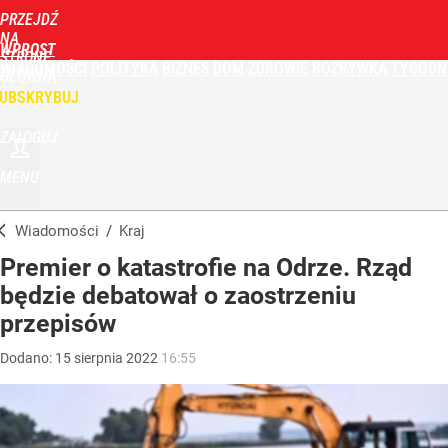
PRZEJDŹ
NA
WPROST
STRONĘ
WIADOMOŚCI
POLITYKA
BIZNES
DOM
ZDROWIE
ROZRYWKA
TYGODN
GŁÓWNĄ
UBSKRYBUJ
ZALOGUJ
MENU
Wiadomości
/
Kraj
Premier o katastrofie na Odrze. Rząd
będzie debatował o zaostrzeniu
przepisów
Dodano:
15
sierpnia
2022
16:55