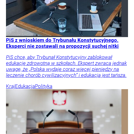
PiS z wnioskiem do Trybunału Konstytucyjnego.
Eksperci nie zostawali na propozycji suchej nitki
PiS chce, aby Trybunał Konstytucyjny zablokował
edukację zdrowotną w szkołach. Ekspert zwraca jednak
uwagę, że „Polska wydaje coraz więcej pieniędzy na
leczenie chorób cywilizacyjnych” i edukacja jest tańsza.
Kraj
Edukacja
Polityka