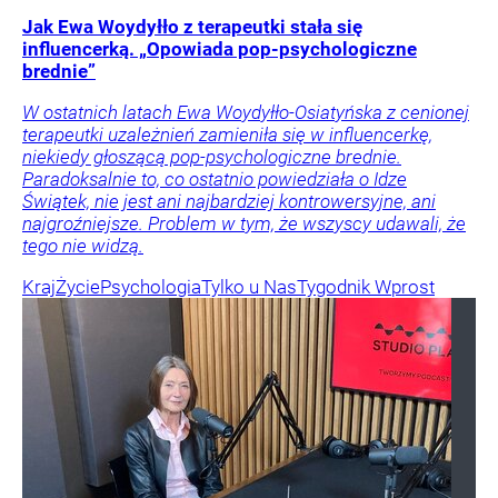
Jak Ewa Woydyłło z terapeutki stała się
influencerką. „Opowiada pop-psychologiczne
brednie”
W ostatnich latach Ewa Woydyłło-Osiatyńska z cenionej
terapeutki uzależnień zamieniła się w influencerkę,
niekiedy głoszącą pop-psychologiczne brednie.
Paradoksalnie to, co ostatnio powiedziała o Idze
Świątek, nie jest ani najbardziej kontrowersyjne, ani
najgroźniejsze. Problem w tym, że wszyscy udawali, że
tego nie widzą.
Kraj
Życie
Psychologia
Tylko u Nas
Tygodnik Wprost