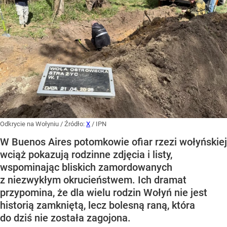
Odkrycie na Wołyniu
/ Źródło:
X
/
IPN
W Buenos Aires potomkowie ofiar rzezi wołyńskiej
wciąż pokazują rodzinne zdjęcia i listy,
wspominając bliskich zamordowanych
z niezwykłym okrucieństwem. Ich dramat
przypomina, że dla wielu rodzin Wołyń nie jest
historią zamkniętą, lecz bolesną raną, która
do dziś nie została zagojona.