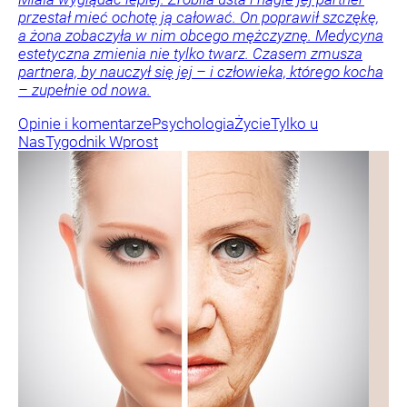
przestał mieć ochotę ją całować. On poprawił szczękę,
a żona zobaczyła w nim obcego mężczyznę. Medycyna
estetyczna zmienia nie tylko twarz. Czasem zmusza
partnera, by nauczył się jej – i człowieka, którego kocha
– zupełnie od nowa.
Opinie i komentarze
Psychologia
Życie
Tylko u
Nas
Tygodnik Wprost