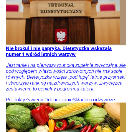
Nie brokuł i nie papryka. Dietetyczka wskazała
numer 1 wśród letnich warzyw
Jest tanie i na pierwszy rzut oka zupełnie zwyczajne, ale
pod względem właściwości zdrowotnych nie ma sobie
równych. Dietetyczka wzięła „pod lupę” letnie przysmaki
i stworzyła ranking najzdrowszych warzyw. Zwycięzca
zestawienia to genialny pogromca kalorii.
Produkty
Żywienie
Odchudzanie
Składniki odżywcze