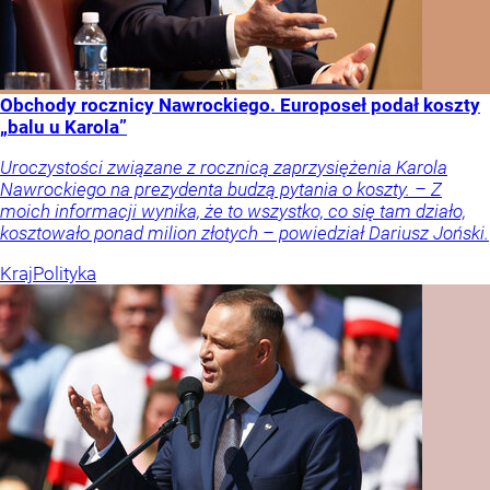
Obchody rocznicy Nawrockiego. Europoseł podał koszty
„balu u Karola”
Uroczystości związane z rocznicą zaprzysiężenia Karola
Nawrockiego na prezydenta budzą pytania o koszty. – Z
moich informacji wynika, że to wszystko, co się tam działo,
kosztowało ponad milion złotych – powiedział Dariusz Joński.
Kraj
Polityka