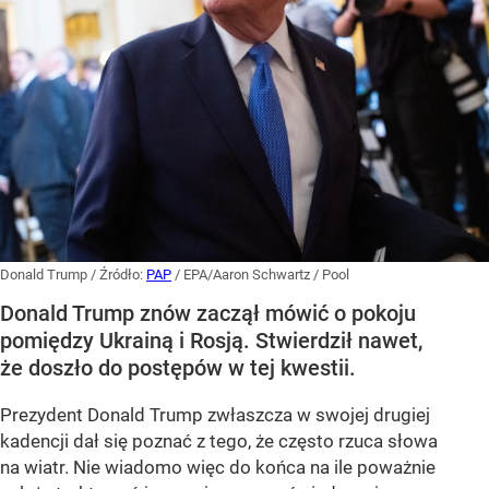
Donald Trump
/ Źródło:
PAP
/
EPA/Aaron Schwartz / Pool
Donald Trump znów zaczął mówić o pokoju
pomiędzy Ukrainą i Rosją. Stwierdził nawet,
że doszło do postępów w tej kwestii.
Prezydent Donald Trump zwłaszcza w swojej drugiej
kadencji dał się poznać z tego, że często rzuca słowa
na wiatr. Nie wiadomo więc do końca na ile poważnie