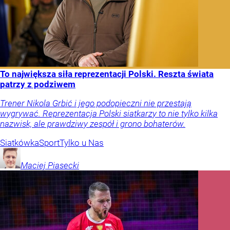
To największa siła reprezentacji Polski. Reszta świata
patrzy z podziwem
Trener Nikola Grbić i jego podopieczni nie przestają
wygrywać. Reprezentacja Polski siatkarzy to nie tylko kilka
nazwisk, ale prawdziwy zespół i grono bohaterów.
Siatkówka
Sport
Tylko u Nas
Maciej
Piasecki