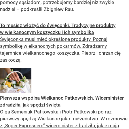
pomocy sąsiadom, potrzebujemy bardziej niż zwykle
nadziei – podkreślił Zbigniew Rau.
To musisz włożyć do święconki. Tradycyjne produkty
w wielkanocnym koszyczku i ich symbolika
Święconka musi mieć określone produkty. Poznaj
symbolikę wielkanocnych pokarmów. Zdradzamy
tajemnice wielkanocnego koszyczka. Pieprz i chrzan cię
zaskoczą!
Pierwsza wspólna Wielkanoc Patkowskich. Wiceminister
zdradziła, jak spędzi święta
Olga Semeniuk-Patkowska i Piotr Patkowski po raz
pierwszy spędzą Wielkanoc jako małżeństwo. W rozmowie
z „Super Expressem” wiceminister zdradziła, jakie mają