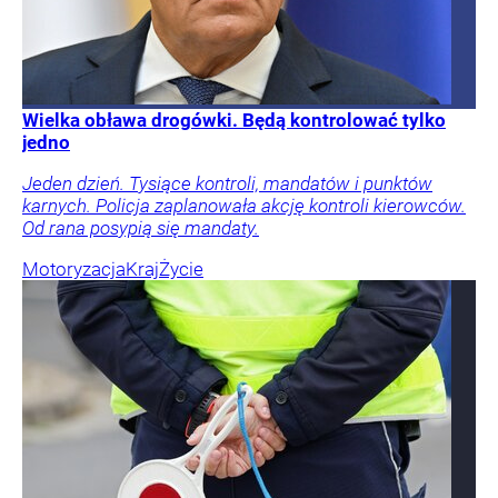
Wielka obława drogówki. Będą kontrolować tylko
jedno
Jeden dzień. Tysiące kontroli, mandatów i punktów
karnych. Policja zaplanowała akcję kontroli kierowców.
Od rana posypią się mandaty.
Motoryzacja
Kraj
Życie