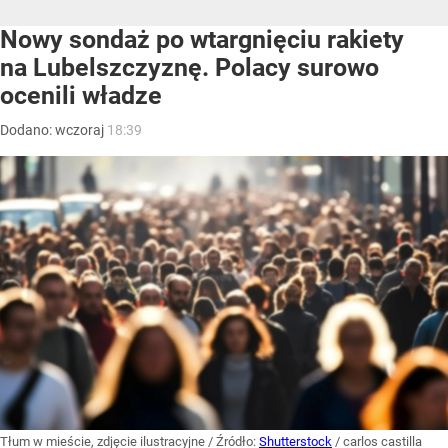
Nowy sondaż po wtargnięciu rakiety
na Lubelszczyznę. Polacy surowo
ocenili władze
Dodano:
wczoraj
18:39
Tłum w mieście, zdjęcie ilustracyjne
/ Źródło:
Shutterstock
/
carlos castilla