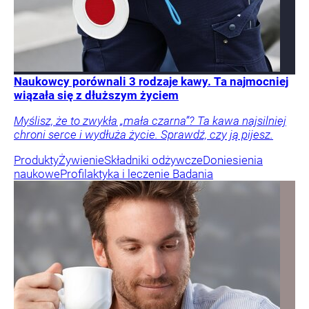
Naukowcy porównali 3 rodzaje kawy. Ta najmocniej
wiązała się z dłuższym życiem
Myślisz, że to zwykła „mała czarna”? Ta kawa najsilniej
chroni serce i wydłuża życie. Sprawdź, czy ją pijesz.
Produkty
Żywienie
Składniki odżywcze
Doniesienia
naukowe
Profilaktyka i leczenie
Badania