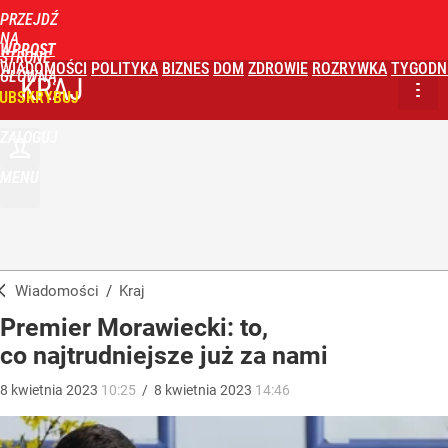
PRZEJDŹ
NA
WPROST
STRONĘ
WIADOMOŚCI
POLITYKA
BIZNES
DOM
ZDROWIE
ROZRYWKA
TYGODN
GŁÓWNĄ
KRAJ
UBSKRYBUJ
ZALOGUJ
MENU
Wiadomości
/
Kraj
Premier Morawiecki: to,
co najtrudniejsze już za nami
8
kwietnia
2023
10:25
/
8
kwietnia
2023
14:46