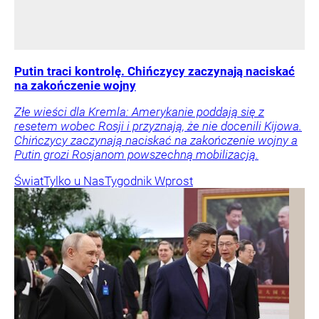
Putin traci kontrolę. Chińczycy zaczynają naciskać
na zakończenie wojny
Złe wieści dla Kremla: Amerykanie poddają się z
resetem wobec Rosji i przyznają, że nie docenili Kijowa.
Chińczycy zaczynają naciskać na zakończenie wojny a
Putin grozi Rosjanom powszechną mobilizacją.
Świat
Tylko u Nas
Tygodnik Wprost