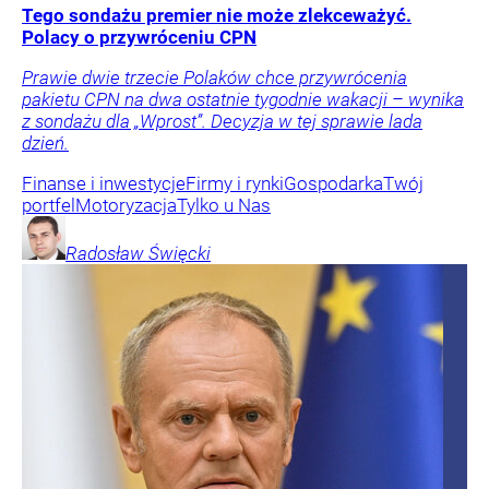
Tego sondażu premier nie może zlekceważyć.
Polacy o przywróceniu CPN
Prawie dwie trzecie Polaków chce przywrócenia
pakietu CPN na dwa ostatnie tygodnie wakacji – wynika
z sondażu dla „Wprost”. Decyzja w tej sprawie lada
dzień.
Finanse i inwestycje
Firmy i rynki
Gospodarka
Twój
portfel
Motoryzacja
Tylko u Nas
Radosław
Święcki