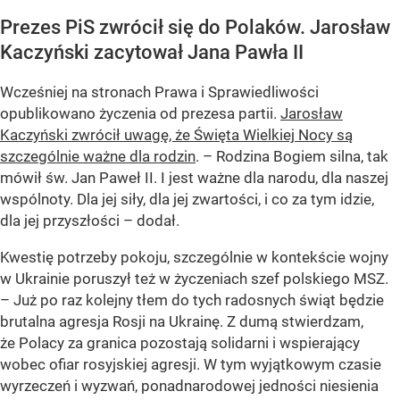
Prezes PiS zwrócił się do Polaków. Jarosław
Kaczyński zacytował Jana Pawła II
Wcześniej na stronach Prawa i Sprawiedliwości
opublikowano życzenia od prezesa partii.
Jarosław
Kaczyński zwrócił uwagę, że Święta Wielkiej Nocy są
szczególnie ważne dla rodzin
. – Rodzina Bogiem silna, tak
mówił św. Jan Paweł II. I jest ważne dla narodu, dla naszej
wspólnoty. Dla jej siły, dla jej zwartości, i co za tym idzie,
dla jej przyszłości – dodał.
Kwestię potrzeby pokoju, szczególnie w kontekście wojny
w Ukrainie poruszył też w życzeniach szef polskiego MSZ.
– Już po raz kolejny tłem do tych radosnych świąt będzie
brutalna agresja Rosji na Ukrainę. Z dumą stwierdzam,
że Polacy za granica pozostają solidarni i wspierający
wobec ofiar rosyjskiej agresji. W tym wyjątkowym czasie
wyrzeczeń i wyzwań, ponadnarodowej jedności niesienia