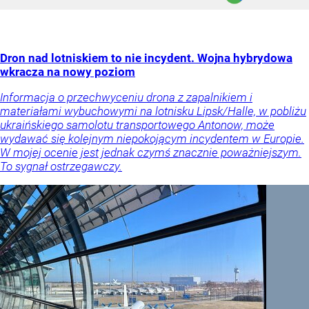
Dron nad lotniskiem to nie incydent. Wojna hybrydowa
wkracza na nowy poziom
Informacja o przechwyceniu drona z zapalnikiem i
materiałami wybuchowymi na lotnisku Lipsk/Halle, w pobliżu
ukraińskiego samolotu transportowego Antonow, może
wydawać się kolejnym niepokojącym incydentem w Europie.
W mojej ocenie jest jednak czymś znacznie poważniejszym.
To sygnał ostrzegawczy.