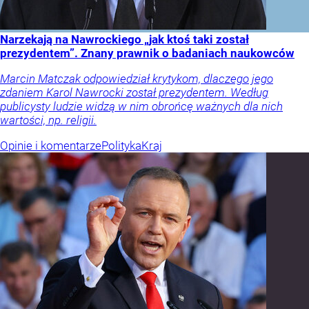
Narzekają na Nawrockiego „jak ktoś taki został
prezydentem”. Znany prawnik o badaniach naukowców
Marcin Matczak odpowiedział krytykom, dlaczego jego
zdaniem Karol Nawrocki został prezydentem. Według
publicysty ludzie widzą w nim obrońcę ważnych dla nich
wartości, np. religii.
Opinie i komentarze
Polityka
Kraj