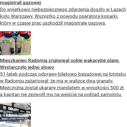
magistrali gazowej
Do wyjątkowo niebezpiecznego zdarzenia doszło w Łazach
koło Warszawy. Wszystko z powodu operatora koparki,
który w czasie prac uszkodził magistralę gazową.
Mieszkaniec Radomia zrujnował sobie wakacyjne plany.
Wystarczyło jedno słowo
51-latek podczas odprawy biletowo-bagażowej na lotnisku
w Radomiu zażartował, że ma w walizce dwa granaty.
Mężczyzna został ukarany mandatem w wysokości 500 zł,
a kapitan nie zezwolił mu na wejście na pokład samolotu.