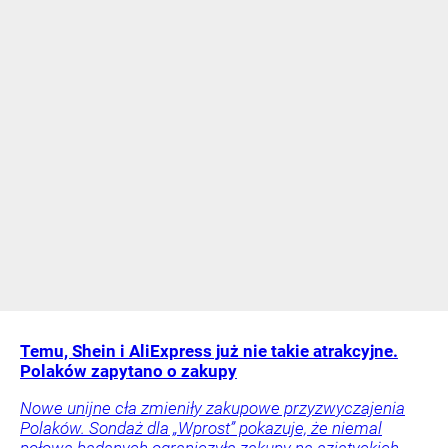
Temu, Shein i AliExpress już nie takie atrakcyjne.
Polaków zapytano o zakupy
Nowe unijne cła zmieniły zakupowe przyzwyczajenia
Polaków. Sondaż dla „Wprost” pokazuje, że niemal
połowa badanych ograniczyła zakupy na azjatyckich