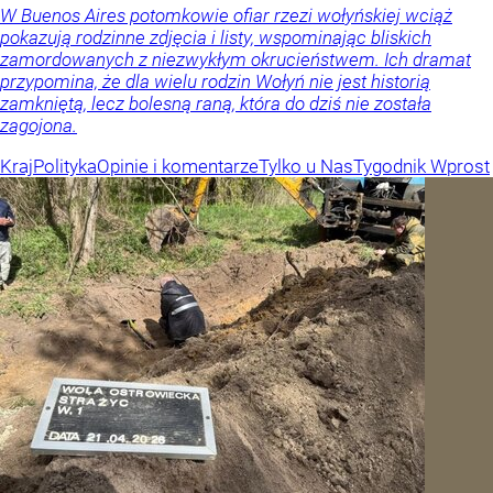
W Buenos Aires potomkowie ofiar rzezi wołyńskiej wciąż
pokazują rodzinne zdjęcia i listy, wspominając bliskich
zamordowanych z niezwykłym okrucieństwem. Ich dramat
przypomina, że dla wielu rodzin Wołyń nie jest historią
zamkniętą, lecz bolesną raną, która do dziś nie została
zagojona.
Kraj
Polityka
Opinie i komentarze
Tylko u Nas
Tygodnik Wprost