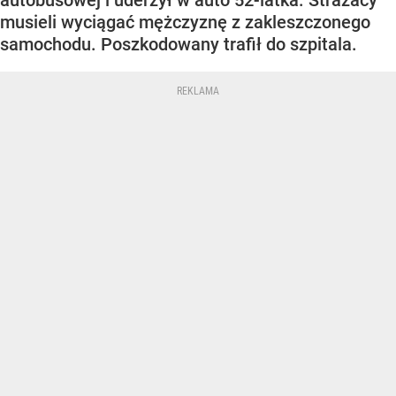
autobusowej i uderzył w auto 52-latka. Strażacy
musieli wyciągać mężczyznę z zakleszczonego
samochodu. Poszkodowany trafił do szpitala.