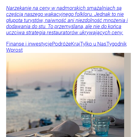
Narzekanie na ceny w nadmorskich smażalniach są
częścią naszego wakacyjnego folkloru. Jednak to nie
głupota turystów, naiwność ani niezdolność mnożenia i
dodawania do stu. To przemyślana, ale nie do końca
uczciwa strategia restauratorów ukrywających ceny.
Finanse i inwestycje
Podróże
Kraj
Tylko u Nas
Tygodnik
Wprost