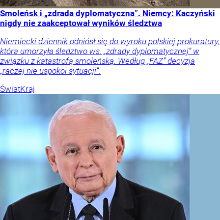
Smoleńsk i „zdrada dyplomatyczna”. Niemcy: Kaczyński
nigdy nie zaakceptował wyników śledztwa
Niemiecki dziennik odniósł się do wyroku polskiej prokuratury,
która umorzyła śledztwo ws. „zdrady dyplomatycznej” w
związku z katastrofą smoleńską. Według „FAZ” decyzja
„raczej nie uspokoi sytuacji”.
Świat
Kraj