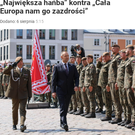
„Największa hańba” kontra „Cała
Europa nam go zazdrości”
Dodano:
6
sierpnia
5:15