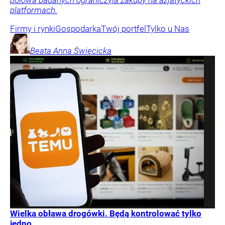
platformach.
Firmy i rynki
Gospodarka
Twój portfel
Tylko u Nas
Beata Anna
Święcicka
Wielka obława drogówki. Będą kontrolować tylko
jedno