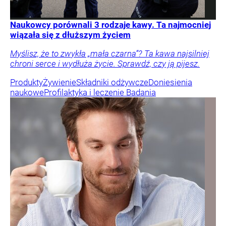
Naukowcy porównali 3 rodzaje kawy. Ta najmocniej
wiązała się z dłuższym życiem
Myślisz, że to zwykła „mała czarna”? Ta kawa najsilniej
chroni serce i wydłuża życie. Sprawdź, czy ją pijesz.
Produkty
Żywienie
Składniki odżywcze
Doniesienia
naukowe
Profilaktyka i leczenie
Badania