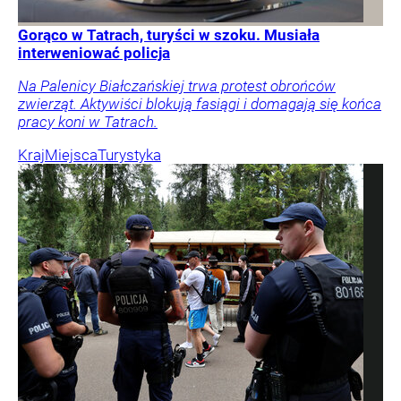
Gorąco w Tatrach, turyści w szoku. Musiała
interweniować policja
Na Palenicy Białczańskiej trwa protest obrońców
zwierząt. Aktywiści blokują fasiągi i domagają się końca
pracy koni w Tatrach.
Kraj
Miejsca
Turystyka