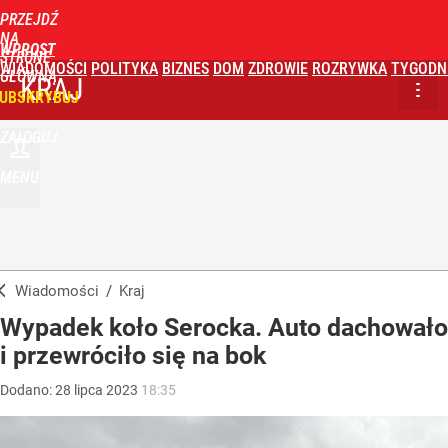
PRZEJDŹ
NA
WPROST
STRONĘ
WIADOMOŚCI
POLITYKA
BIZNES
DOM
ZDROWIE
ROZRYWKA
TYGODN
GŁÓWNĄ
KRAJ
UBSKRYBUJ
ZALOGUJ
MENU
Wiadomości
/
Kraj
Wypadek koło Serocka. Auto dachowało
i przewróciło się na bok
Dodano:
28
lipca
2023
18:35