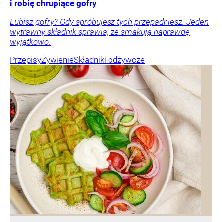
i robię chrupiące gofry
Lubisz gofry? Gdy spróbujesz tych przepadniesz. Jeden
wytrawny składnik sprawia, że smakują naprawdę
wyjątkowo.
Przepisy
Żywienie
Składniki odżywcze