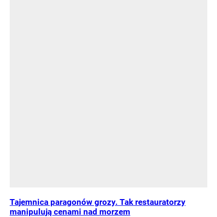
Tajemnica paragonów grozy. Tak restauratorzy
manipulują cenami nad morzem