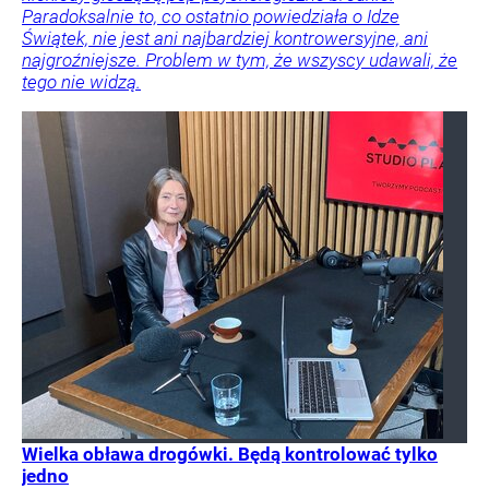
Paradoksalnie to, co ostatnio powiedziała o Idze
Świątek, nie jest ani najbardziej kontrowersyjne, ani
najgroźniejsze. Problem w tym, że wszyscy udawali, że
tego nie widzą.
Wielka obława drogówki. Będą kontrolować tylko
jedno