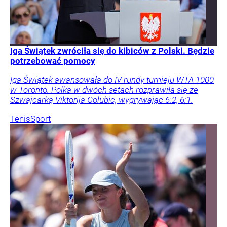
Iga Świątek zwróciła się do kibiców z Polski. Będzie
potrzebować pomocy
Iga Świątek awansowała do IV rundy turnieju WTA 1000
w Toronto. Polka w dwóch setach rozprawiła się ze
Szwajcarką Viktorija Golubic, wygrywając 6:2, 6:1.
Tenis
Sport