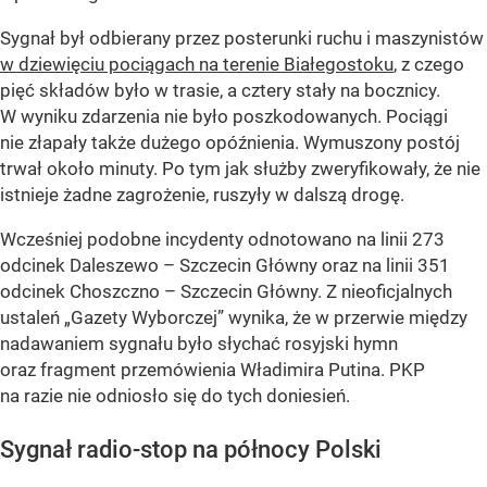
Sygnał był odbierany przez posterunki ruchu i maszynistów
w dziewięciu pociągach na terenie Białegostoku
, z czego
pięć składów było w trasie, a cztery stały na bocznicy.
W wyniku zdarzenia nie było poszkodowanych. Pociągi
nie złapały także dużego opóźnienia. Wymuszony postój
trwał około minuty. Po tym jak służby zweryfikowały, że nie
istnieje żadne zagrożenie, ruszyły w dalszą drogę.
Wcześniej podobne incydenty odnotowano na linii 273
odcinek Daleszewo – Szczecin Główny oraz na linii 351
odcinek Choszczno – Szczecin Główny. Z nieoficjalnych
ustaleń „Gazety Wyborczej” wynika, że w przerwie między
nadawaniem sygnału było słychać rosyjski hymn
oraz fragment przemówienia Władimira Putina. PKP
na razie nie odniosło się do tych doniesień.
Sygnał radio-stop na północy Polski