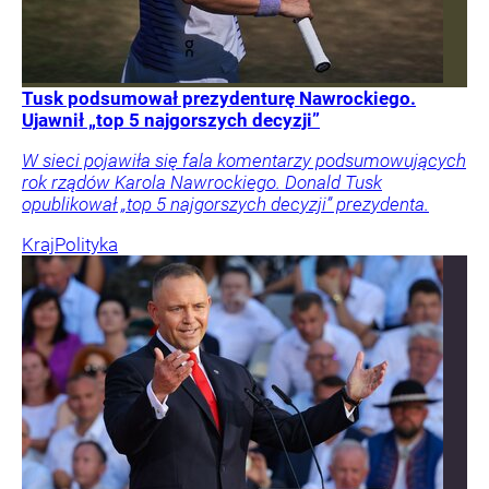
Tusk podsumował prezydenturę Nawrockiego.
Ujawnił „top 5 najgorszych decyzji”
W sieci pojawiła się fala komentarzy podsumowujących
rok rządów Karola Nawrockiego. Donald Tusk
opublikował „top 5 najgorszych decyzji” prezydenta.
Kraj
Polityka