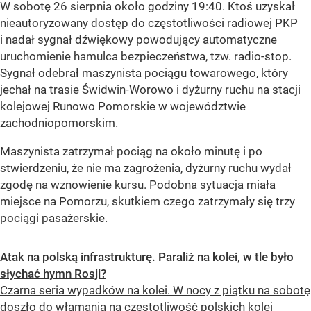
W sobotę 26 sierpnia około godziny 19:40. Ktoś uzyskał
nieautoryzowany dostęp do częstotliwości radiowej PKP
i nadał sygnał dźwiękowy powodujący automatyczne
uruchomienie hamulca bezpieczeństwa, tzw. radio-stop.
Sygnał odebrał maszynista pociągu towarowego, który
jechał na trasie Świdwin-Worowo i dyżurny ruchu na stacji
kolejowej Runowo Pomorskie w województwie
zachodniopomorskim.
Maszynista zatrzymał pociąg na około minutę i po
stwierdzeniu, że nie ma zagrożenia, dyżurny ruchu wydał
zgodę na wznowienie kursu. Podobna sytuacja miała
miejsce na Pomorzu, skutkiem czego zatrzymały się trzy
pociągi pasażerskie.
Atak na polską infrastrukturę. Paraliż na kolei, w tle było
słychać hymn Rosji?
Czarna seria wypadków na kolei. W nocy z piątku na sobotę
doszło do włamania na częstotliwość polskich kolei