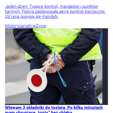
Jeden dzień. Tysiące kontroli, mandatów i punktów
karnych. Policja zaplanowała akcję kontroli kierowców.
Od rana posypią się mandaty.
Motoryzacja
Kraj
Życie
Wlewam 3 składniki do tostera. Po kilku minutach
mam chrupiące „tosty” bez chleba