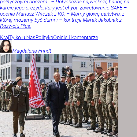
politycznymi obozami. – Dotychczas największą hańbą na
karcie jego prezydentury jest chyba zawetowanie SAFE –
ocenia Mariusz Witczak z KO. – Mamy głowę państwa, z
której możemy być dumni – kontruje Marek Jakubiak z
Rozwoju Plus.
Kraj
Tylko u Nas
Polityka
Opinie i komentarze
Magdalena
Frindt