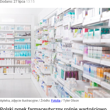
Dodano:
27
lipca
13:15
Apteka, zdjęcie ilustracyjne
/ Źródło:
Fotolia
/
Tyler Olson
Polski rynek farmaceutyczny rośnie wartościowo