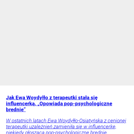
Jak Ewa Woydyłło z terapeutki stała się
influencerką. „Opowiada pop-psychologiczne
brednie”
W ostatnich latach Ewa Woydyłło-Osiatyńska z cenionej
terapeutki uzależnień zamieniła się w influencerkę,
niekiedy głoszącą pop-psychologiczne brednie.