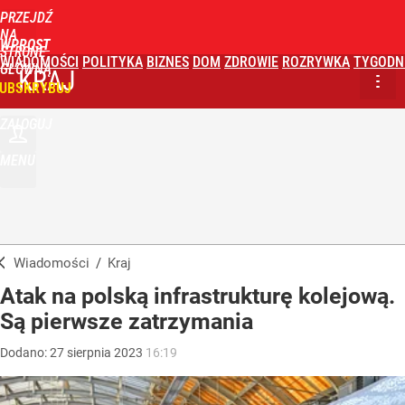
PRZEJDŹ
NA
WPROST
STRONĘ
WIADOMOŚCI
POLITYKA
BIZNES
DOM
ZDROWIE
ROZRYWKA
TYGODN
GŁÓWNĄ
KRAJ
UBSKRYBUJ
ZALOGUJ
MENU
Wiadomości
/
Kraj
Atak na polską infrastrukturę kolejową.
Są pierwsze zatrzymania
Dodano:
27
sierpnia
2023
16:19