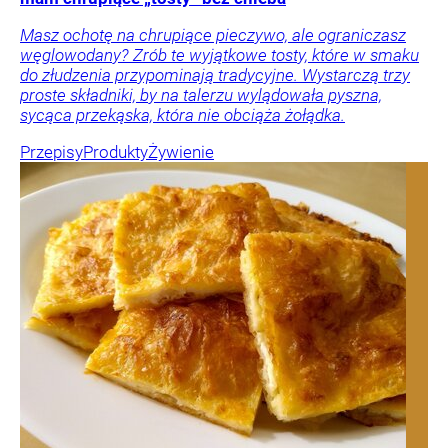
Masz ochotę na chrupiące pieczywo, ale ograniczasz
węglowodany? Zrób te wyjątkowe tosty, które w smaku
do złudzenia przypominają tradycyjne. Wystarczą trzy
proste składniki, by na talerzu wylądowała pyszna,
sycąca przekąska, która nie obciąża żołądka.
Przepisy
Produkty
Żywienie