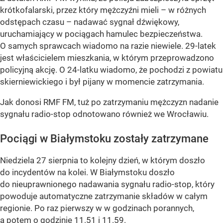
krótkofalarski, przez który mężczyźni mieli – w różnych
odstępach czasu – nadawać sygnał dźwiękowy,
uruchamiający w pociągach hamulec bezpieczeństwa.
O samych sprawcach wiadomo na razie niewiele. 29-latek
jest właścicielem mieszkania, w którym przeprowadzono
policyjną akcję. O 24-latku wiadomo, że pochodzi z powiatu
skierniewickiego i był pijany w momencie zatrzymania.
Jak donosi RMF FM, tuż po zatrzymaniu mężczyzn nadanie
sygnału radio-stop odnotowano również we Wrocławiu.
Pociągi w Białymstoku zostały zatrzymane
Niedziela 27 sierpnia to kolejny dzień, w którym doszło
do incydentów na kolei. W Białymstoku doszło
do nieuprawnionego nadawania sygnału radio-stop, który
powoduje automatyczne zatrzymanie składów w całym
regionie. Po raz pierwszy w w godzinach porannych,
a potem o godzinie 11.51 i 11.59.