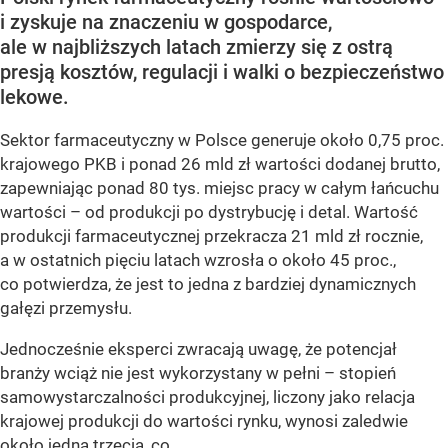
i zyskuje na znaczeniu w gospodarce,
ale w najbliższych latach zmierzy się z ostrą
presją kosztów, regulacji i walki o bezpieczeństwo
lekowe.
Sektor farmaceutyczny w Polsce generuje około 0,75 proc.
krajowego PKB i ponad 26 mld zł wartości dodanej brutto,
zapewniając ponad 80 tys. miejsc pracy w całym łańcuchu
wartości – od produkcji po dystrybucję i detal. Wartość
produkcji farmaceutycznej przekracza 21 mld zł rocznie,
a w ostatnich pięciu latach wzrosła o około 45 proc.,
co potwierdza, że jest to jedna z bardziej dynamicznych
gałęzi przemysłu.
Jednocześnie eksperci zwracają uwagę, że potencjał
branży wciąż nie jest wykorzystany w pełni – stopień
samowystarczalności produkcyjnej, liczony jako relacja
krajowej produkcji do wartości rynku, wynosi zaledwie
około jedną trzecią, co...