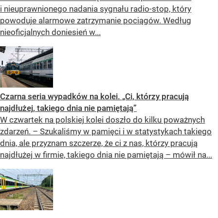
i nieuprawnionego nadania sygnału radio-stop, który
powoduje alarmowe zatrzymanie pociągów. Według
nieoficjalnych doniesień w...
Czarna seria wypadków na kolei. „Ci, którzy pracują
najdłużej, takiego dnia nie pamiętają”
W czwartek na polskiej kolei doszło do kilku poważnych
zdarzeń. – Szukaliśmy w pamięci i w statystykach takiego
dnia, ale przyznam szczerze, że ci z nas, którzy pracują
najdłużej w firmie, takiego dnia nie pamiętają – mówił na...