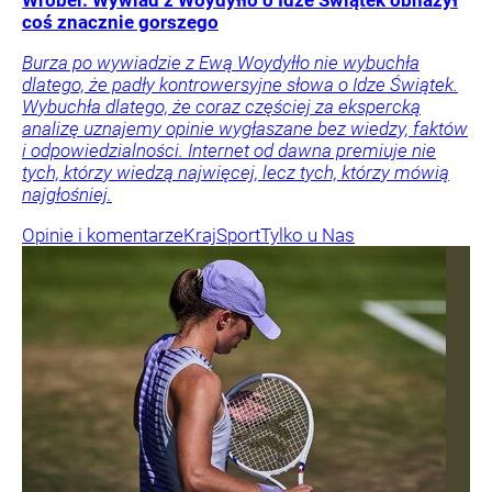
Wróbel: Wywiad z Woydyłło o Idze Świątek obnażył
coś znacznie gorszego
Burza po wywiadzie z Ewą Woydyłło nie wybuchła
dlatego, że padły kontrowersyjne słowa o Idze Świątek.
Wybuchła dlatego, że coraz częściej za ekspercką
analizę uznajemy opinie wygłaszane bez wiedzy, faktów
i odpowiedzialności. Internet od dawna premiuje nie
tych, którzy wiedzą najwięcej, lecz tych, którzy mówią
najgłośniej.
Opinie i komentarze
Kraj
Sport
Tylko u Nas