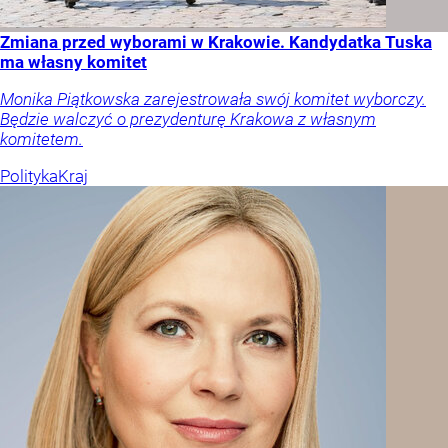
Zmiana przed wyborami w Krakowie. Kandydatka Tuska
ma własny komitet
Monika Piątkowska zarejestrowała swój komitet wyborczy.
Będzie walczyć o prezydenturę Krakowa z własnym
komitetem.
Polityka
Kraj