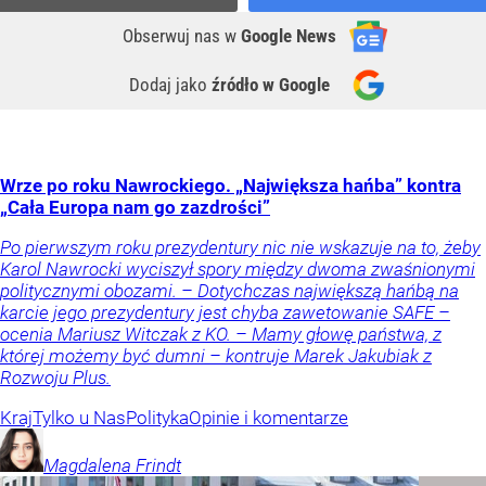
Obserwuj nas
w
Google News
Dodaj jako
źródło w Google
Wrze po roku Nawrockiego. „Największa hańba” kontra
„Cała Europa nam go zazdrości”
Po pierwszym roku prezydentury nic nie wskazuje na to, żeby
Karol Nawrocki wyciszył spory między dwoma zwaśnionymi
politycznymi obozami. – Dotychczas największą hańbą na
karcie jego prezydentury jest chyba zawetowanie SAFE –
ocenia Mariusz Witczak z KO. – Mamy głowę państwa, z
której możemy być dumni – kontruje Marek Jakubiak z
Rozwoju Plus.
Kraj
Tylko u Nas
Polityka
Opinie i komentarze
Magdalena
Frindt