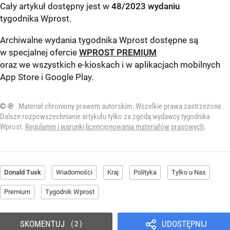
Cały artykuł dostępny jest w
48/2023 wydaniu
tygodnika Wprost
.
Archiwalne wydania tygodnika Wprost dostępne są
w specjalnej ofercie
WPROST PREMIUM
oraz we wszystkich e-kioskach i w aplikacjach mobilnych
App Store
i
Google Play
.
© ℗
Materiał chroniony prawem autorskim. Wszelkie prawa zastrzeżone.
Dalsze rozpowszechnianie artykułu tylko za zgodą wydawcy tygodnika
Wprost.
Regulamin i warunki licencjonowania materiałów prasowych
.
Donald Tusk
Wiadomości
Kraj
Polityka
Tylko u Nas
Premium
Tygodnik Wprost
SKOMENTUJ
UDOSTĘPNIJ
2