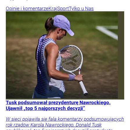
Opinie i komentarze
Kraj
Sport
Tylko u Nas
Tusk podsumował prezydenturę Nawrockiego.
Ujawnił „top 5 najgorszych decyzji”
W sieci pojawiła się fala komentarzy podsumowujących
rok rządów Karola Nawrockiego. Donald Tusk