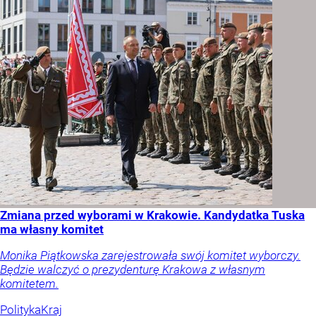
Zmiana przed wyborami w Krakowie. Kandydatka Tuska
ma własny komitet
Monika Piątkowska zarejestrowała swój komitet wyborczy.
Będzie walczyć o prezydenturę Krakowa z własnym
komitetem.
Polityka
Kraj