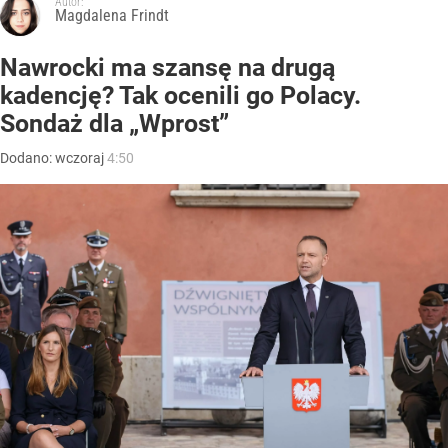
Autor:
Magdalena Frindt
Nawrocki ma szansę na drugą
kadencję? Tak ocenili go Polacy.
Sondaż dla „Wprost”
Dodano:
wczoraj
4:50