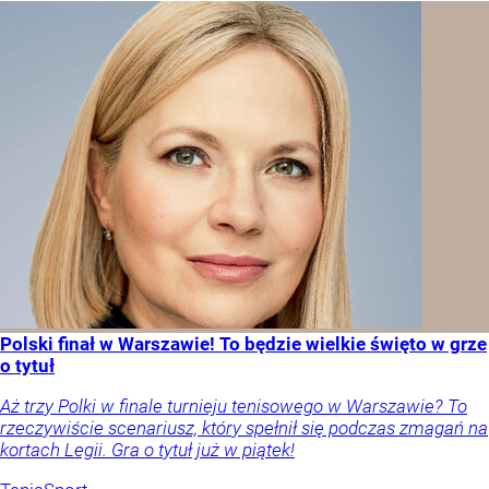
Polski finał w Warszawie! To będzie wielkie święto w grze
o tytuł
Aż trzy Polki w finale turnieju tenisowego w Warszawie? To
rzeczywiście scenariusz, który spełnił się podczas zmagań na
kortach Legii. Gra o tytuł już w piątek!