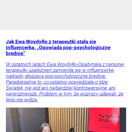
Jak Ewa Woydyłło z terapeutki stała się
influencerką. „Opowiada pop-psychologiczne
brednie”
W ostatnich latach Ewa Woydyłło-Osiatyńska z cenionej
terapeutki uzależnień zamieniła się w influencerkę,
niekiedy głoszącą pop-psychologiczne brednie.
Paradoksalnie to, co ostatnio powiedziała o Idze
Świątek, nie jest ani najbardziej kontrowersyjne, ani
najgroźniejsze. Problem w tym, że wszyscy udawali, że
tego nie widzą.