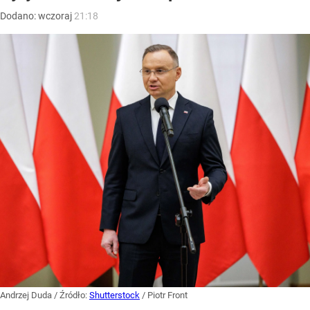
Dodano:
wczoraj
21:18
Andrzej Duda
/ Źródło:
Shutterstock
/
Piotr Front