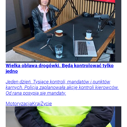
Wielka obława drogówki. Będą kontrolować tylko
jedno
Jeden dzień. Tysiące kontroli, mandatów i punktów
karnych. Policja zaplanowała akcję kontroli kierowców.
Od rana posypią się mandaty.
Motoryzacja
Kraj
Życie