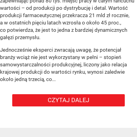
zapewniając ponad 80 tys. miejsc pracy w całym łańcuchu
wartości – od produkcji po dystrybucję i detal. Wartość
produkcji farmaceutycznej przekracza 21 mld zł rocznie,
a w ostatnich pięciu latach wzrosła o około 45 proc.,
co potwierdza, że jest to jedna z bardziej dynamicznych
gałęzi przemysłu.
Jednocześnie eksperci zwracają uwagę, że potencjał
branży wciąż nie jest wykorzystany w pełni – stopień
samowystarczalności produkcyjnej, liczony jako relacja
krajowej produkcji do wartości rynku, wynosi zaledwie
około jedną trzecią, co...
CZYTAJ DALEJ