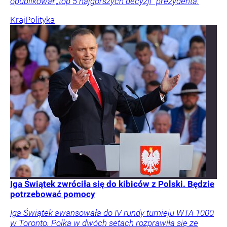
opublikował „top 5 najgorszych decyzji” prezydenta.
Kraj
Polityka
Iga Świątek zwróciła się do kibiców z Polski. Będzie
potrzebować pomocy
Iga Świątek awansowała do IV rundy turnieju WTA 1000
w Toronto. Polka w dwóch setach rozprawiła się ze