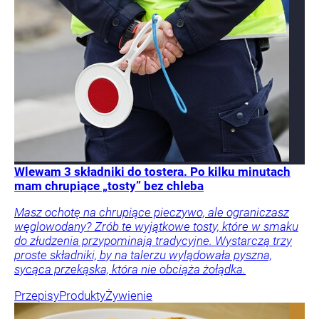
Wlewam 3 składniki do tostera. Po kilku minutach
mam chrupiące „tosty” bez chleba
Masz ochotę na chrupiące pieczywo, ale ograniczasz
węglowodany? Zrób te wyjątkowe tosty, które w smaku
do złudzenia przypominają tradycyjne. Wystarczą trzy
proste składniki, by na talerzu wylądowała pyszna,
sycąca przekąska, która nie obciąża żołądka.
Przepisy
Produkty
Żywienie