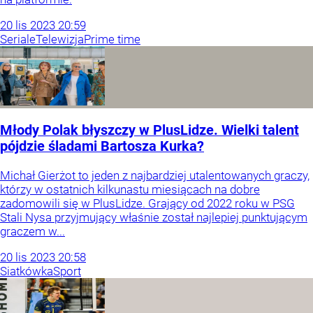
20
lis
2023
20:59
Seriale
Telewizja
Prime time
Młody Polak błyszczy w PlusLidze. Wielki talent
pójdzie śladami Bartosza Kurka?
Michał Gierżot to jeden z najbardziej utalentowanych graczy,
którzy w ostatnich kilkunastu miesiącach na dobre
zadomowili się w PlusLidze. Grający od 2022 roku w PSG
Stali Nysa przyjmujący właśnie został najlepiej punktującym
graczem w...
20
lis
2023
20:58
Siatkówka
Sport