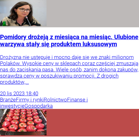
Pomidory drożeją z miesiąca na miesiąc. Ulubione
warzywa stały się produktem luksusowym
Drożyzna nie ustępuje i mocno daje się we znaki milionom
Polaków. Wysokie ceny w sklepach coraz częściej zmuszają
nas do zaciskania pasa. Wiele osób, zanim dokona zakupów,
sprawdza ceny w poszukiwaniu promocji. Z drogich
produktów,...
20
lis
2023
18:40
Branże
Firmy i rynki
Rolnictwo
Finanse i
inwestycje
Gospodarka