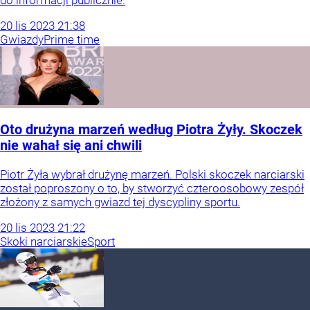
do informacji publicznie.
20
lis
2023
21:38
Gwiazdy
Prime time
Oto drużyna marzeń według Piotra Żyły. Skoczek
nie wahał się ani chwili
Piotr Żyła wybrał drużynę marzeń. Polski skoczek narciarski
został poproszony o to, by stworzyć czteroosobowy zespół
złożony z samych gwiazd tej dyscypliny sportu.
20
lis
2023
21:22
Skoki narciarskie
Sport