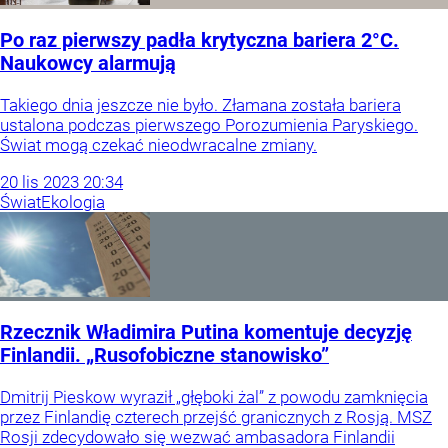
Po raz pierwszy padła krytyczna bariera 2°C.
Naukowcy alarmują
Takiego dnia jeszcze nie było. Złamana została bariera
ustalona podczas pierwszego Porozumienia Paryskiego.
Świat mogą czekać nieodwracalne zmiany.
20
lis
2023
20:34
Świat
Ekologia
Rzecznik Władimira Putina komentuje decyzję
Finlandii. „Rusofobiczne stanowisko”
Dmitrij Pieskow wyraził „głęboki żal” z powodu zamknięcia
przez Finlandię czterech przejść granicznych z Rosją. MSZ
Rosji zdecydowało się wezwać ambasadora Finlandii