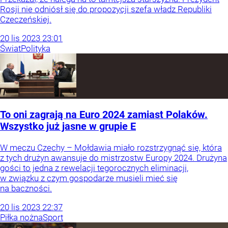
Rosji nie odniósł się do propozycji szefa władz Republiki
Czeczeńskiej.
20
lis
2023
23:01
Świat
Polityka
To oni zagrają na Euro 2024 zamiast Polaków.
Wszystko już jasne w grupie E
W meczu Czechy – Mołdawia miało rozstrzygnąć się, która
z tych drużyn awansuje do mistrzostw Europy 2024. Drużyna
gości to jedna z rewelacji tegorocznych eliminacji,
w związku z czym gospodarze musieli mieć się
na baczności.
20
lis
2023
22:37
Piłka nożna
Sport