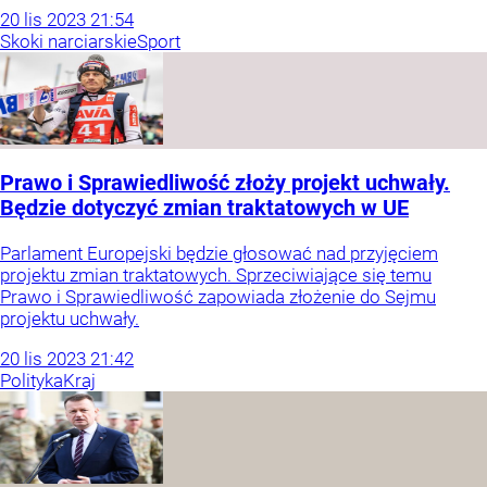
20
lis
2023
21:54
Skoki narciarskie
Sport
Prawo i Sprawiedliwość złoży projekt uchwały.
Będzie dotyczyć zmian traktatowych w UE
Parlament Europejski będzie głosować nad przyjęciem
projektu zmian traktatowych. Sprzeciwiające się temu
Prawo i Sprawiedliwość zapowiada złożenie do Sejmu
projektu uchwały.
20
lis
2023
21:42
Polityka
Kraj