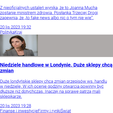
Z nieoficjalnych ustaleń wynika, że to Joanna Mucha
zostanie ministrem zdrowia. Posłanka Trzeciej Drogi
zapewnia, że „to fake news albo nic o tym nie wie”.
20
lis
2023
19:32
Polityka
Kraj
Niedziele handlowe w Londynie. Duże sklepy chcą
zmian
Duże londyńskie sklepy chcą zmian przepisów ws. handlu
w niedzielę. W ich ocenie godziny otwarcia powinny być
dłuższe niż dotychczas. Inaczej na sprawę patrzą mali
sklepikarze.
20
lis
2023
19:28
Finanse i inwestycje
Firmy i rynki
Świat