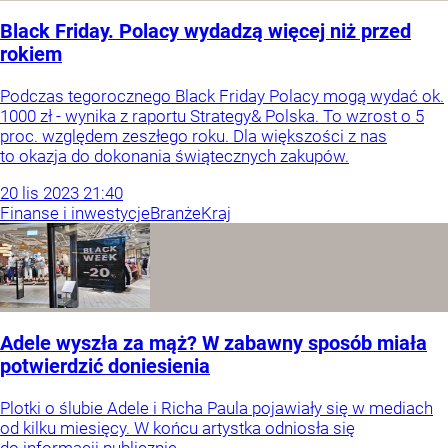
Black Friday. Polacy wydadzą więcej niż przed
rokiem
Podczas tegorocznego Black Friday Polacy mogą wydać ok.
1000 zł - wynika z raportu Strategy& Polska. To wzrost o 5
proc. względem zeszłego roku. Dla większości z nas
to okazja do dokonania świątecznych zakupów.
20
lis
2023
21:40
Finanse i inwestycje
Branże
Kraj
Adele wyszła za mąż? W zabawny sposób miała
potwierdzić doniesienia
Plotki o ślubie Adele i Richa Paula pojawiały się w mediach
od kilku miesięcy. W końcu artystka odniosła się