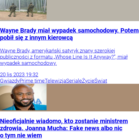
Wayne Brady miał wypadek samochodowy. Potem
pobił się z innym kierowcą
Wayne Brady, amerykański satyryk znany szerokiej
publiczności z formatu „Whose Line Is It Anyway?”, miał
wypadek samochodowy.
20
lis
2023
19:32
Gwiazdy
Prime time
Telewizja
Seriale
Życie
Świat
Nieoficjalnie wiadomo, kto zostanie ministrem
zdrowia. Joanna Mucha: Fake news albo nic
o tym nie wiem