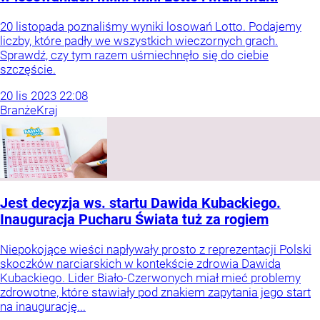
20 listopada poznaliśmy wyniki losowań Lotto. Podajemy
liczby, które padły we wszystkich wieczornych grach.
Sprawdź, czy tym razem uśmiechnęło się do ciebie
szczęście.
20
lis
2023
22:08
Branże
Kraj
Jest decyzja ws. startu Dawida Kubackiego.
Inauguracja Pucharu Świata tuż za rogiem
Niepokojące wieści napływały prosto z reprezentacji Polski
skoczków narciarskich w kontekście zdrowia Dawida
Kubackiego. Lider Biało-Czerwonych miał mieć problemy
zdrowotne, które stawiały pod znakiem zapytania jego start
na inaugurację...