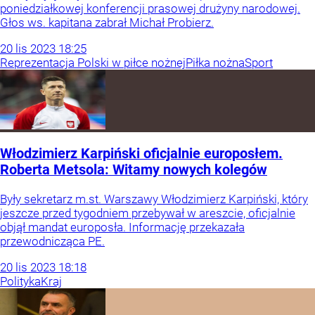
poniedziałkowej konferencji prasowej drużyny narodowej.
Głos ws. kapitana zabrał Michał Probierz.
20
lis
2023
18:25
Reprezentacja Polski w piłce nożnej
Piłka nożna
Sport
Włodzimierz Karpiński oficjalnie europosłem.
Roberta Metsola: Witamy nowych kolegów
Były sekretarz m.st. Warszawy Włodzimierz Karpiński, który
jeszcze przed tygodniem przebywał w areszcie, oficjalnie
objął mandat europosła. Informację przekazała
przewodnicząca PE.
20
lis
2023
18:18
Polityka
Kraj