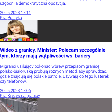
uzgodniła demokratyczna opozycja.
20
lis
2023
17:11
Kraj
Polityka
Wideo z granicy. Minister: Polecam szczególnie
tym, którzy mają wątpliwości ws. bariery
Migranci usiłujący pokonać wbrew przepisom granicę
polsko-białoruską próbują różnych metod, aby sprawdzać,
gdzie znajdują się polskie patrole. Używają do tego lusterek
czy telefonów.
20
lis
2023
17:06
Kraj
Kryzys na granicy