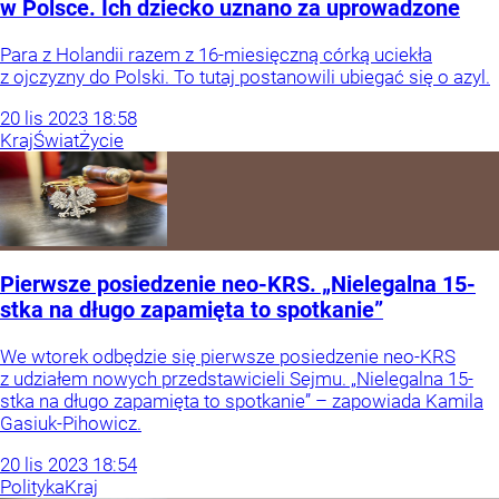
w Polsce. Ich dziecko uznano za uprowadzone
Para z Holandii razem z 16-miesięczną córką uciekła
z ojczyzny do Polski. To tutaj postanowili ubiegać się o azyl.
20
lis
2023
18:58
Kraj
Świat
Życie
Pierwsze posiedzenie neo-KRS. „Nielegalna 15-
stka na długo zapamięta to spotkanie”
We wtorek odbędzie się pierwsze posiedzenie neo-KRS
z udziałem nowych przedstawicieli Sejmu. „Nielegalna 15-
stka na długo zapamięta to spotkanie” – zapowiada Kamila
Gasiuk-Pihowicz.
20
lis
2023
18:54
Polityka
Kraj