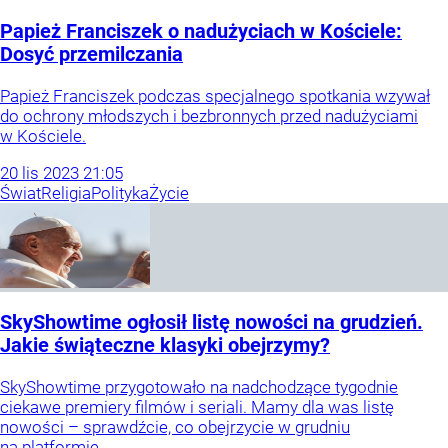
Papież Franciszek o nadużyciach w Kościele:
Dosyć przemilczania
Papież Franciszek podczas specjalnego spotkania wzywał
do ochrony młodszych i bezbronnych przed nadużyciami
w Kościele.
20
lis
2023
21:05
Świat
Religia
Polityka
Życie
SkyShowtime ogłosił listę nowości na grudzień.
Jakie świąteczne klasyki obejrzymy?
SkyShowtime przygotowało na nadchodzące tygodnie
ciekawe premiery filmów i seriali. Mamy dla was listę
nowości – sprawdźcie, co obejrzycie w grudniu
na platformie.