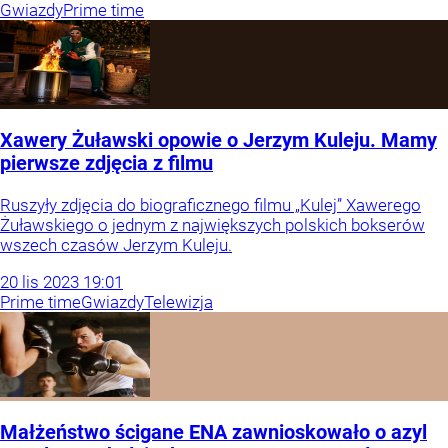
Gwiazdy
Prime time
Xawery Żuławski opowie o Jerzym Kuleju. Mamy
pierwsze zdjęcia z filmu
Ruszyły zdjęcia do biograficznego filmu „Kulej” Xawerego
Żuławskiego o jednym z największych polskich bokserów
wszech czasów Jerzym Kuleju.
20
lis
2023
19:01
Prime time
Gwiazdy
Telewizja
Małżeństwo ścigane ENA zawnioskowało o azyl