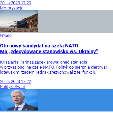
20
lis
2023
17:29
Motoryzacja
Wideo
Oto nowy kandydat na szefa NATO.
Ma „zdecydowane stanowisko ws. Ukrainy”
Kriszjanis Karinsz zadeklarował chęć stanięcia
w przyszłości na czele NATO. Polityk do sierpnia kierował
łotewskim rządem, jednak zrezygnował z tej funkcji.
20
lis
2023
17:22
Polityka
Świat