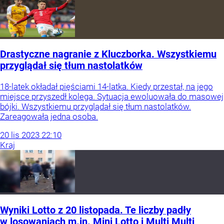
Drastyczne nagranie z Kluczborka. Wszystkiemu
przyglądał się tłum nastolatków
18-latek okładał pięściami 14-latka. Kiedy przestał, na jego
miejsce przyszedł kolega. Sytuacja ewoluowała do masowej
bójki. Wszystkiemu przyglądał się tłum nastolatków.
Zareagowała jedna osoba.
20
lis
2023
22:10
Kraj
Wyniki Lotto z 20 listopada. Te liczby padły
w losowaniach m.in. Mini Lotto i Multi Multi