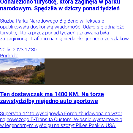
Odnaleziono turystkę, która zaginęła w parku
narodowym. Spędziła w dziczy ponad tydzień
Służba Parku Narodowego Big Bend w Teksasie
opublikowała doskonałą wiadomość. Udało się odnaleźć
turystkę, która przez ponad tydzień uznawana była
za zaginioną. Trafiono na nią niedaleko jednego ze szlaków.
20
lis
2023
17:30
Podróże
Ten dostawczak ma 1400 KM. Na torze
zawstydziłby niejedno auto sportowe
SuperVan 4.2 to wyścigówka Forda zbudowana na wzór
najnowszego E-Transita Custom. Właśnie wystartowała
w legendarnym wyścigu na szczyt Pikes Peak w USA.