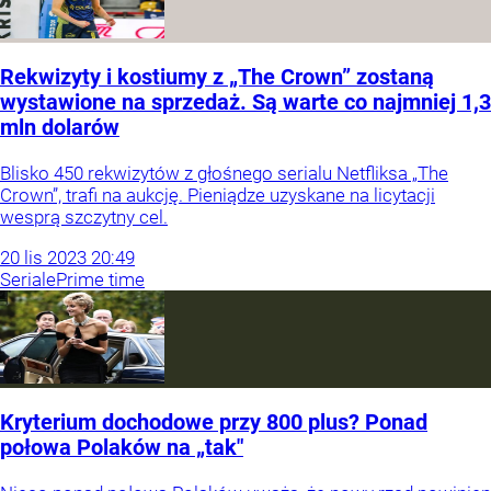
Rekwizyty i kostiumy z „The Crown” zostaną
wystawione na sprzedaż. Są warte co najmniej 1,3
mln dolarów
Blisko 450 rekwizytów z głośnego serialu Netfliksa „The
Crown”, trafi na aukcję. Pieniądze uzyskane na licytacji
wesprą szczytny cel.
20
lis
2023
20:49
Seriale
Prime time
Kryterium dochodowe przy 800 plus? Ponad
połowa Polaków na „tak"