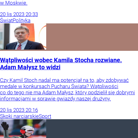
w Moskwie.
20
lis
2023
20:33
Świat
Polityka
Wątpliwości wobec Kamila Stocha rozwiane.
Adam Małysz to widzi
Czy Kamil Stoch nadal ma potencjał na to, aby zdobywać
medale w konkursach Pucharu Świata? Wątpliwości
co do tego nie ma Adam Małysz, który podzielił się dobrymi
informacjami w sprawie gwiazdy naszej drużyny.
20
lis
2023
20:16
Skoki narciarskie
Sport