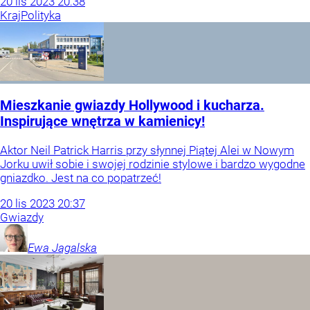
20
lis
2023
20:38
Kraj
Polityka
Mieszkanie gwiazdy Hollywood i kucharza.
Inspirujące wnętrza w kamienicy!
Aktor Neil Patrick Harris przy słynnej Piątej Alei w Nowym
Jorku uwił sobie i swojej rodzinie stylowe i bardzo wygodne
gniazdko. Jest na co popatrzeć!
20
lis
2023
20:37
Gwiazdy
Ewa
Jagalska