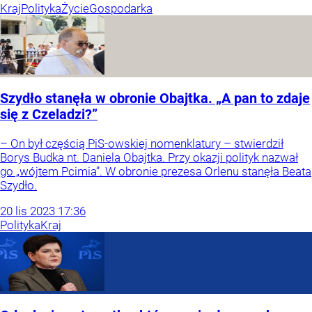
Kraj
Polityka
Życie
Gospodarka
Szydło stanęła w obronie Obajtka. „A pan to zdaje
się z Czeladzi?”
– On był częścią PiS-owskiej nomenklatury – stwierdził
Borys Budka nt. Daniela Obajtka. Przy okazji polityk nazwał
go „wójtem Pcimia”. W obronie prezesa Orlenu stanęła Beata
Szydło.
20
lis
2023
17:36
Polityka
Kraj