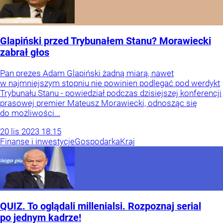
Glapiński przed Trybunałem Stanu? Morawiecki
zabrał głos
Pan prezes Adam Glapiński żadną miarą, nawet
w najmniejszym stopniu nie powinien podlegać pod werdykt
Trybunału Stanu - powiedział podczas dzisiejszej konferencji
prasowej premier Mateusz Morawiecki, odnosząc się
do możliwości...
20
lis
2023
18:15
Finanse i inwestycje
Gospodarka
Kraj
QUIZ. To oglądali millenialsi. Rozpoznaj serial
po jednym kadrze!