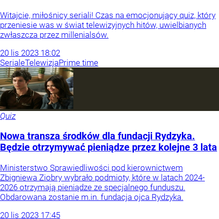
Witajcie, miłośnicy seriali! Czas na emocjonujący quiz, który
przeniesie was w świat telewizyjnych hitów, uwielbianych
zwłaszcza przez millenialsów.
20
lis
2023
18:02
Seriale
Telewizja
Prime time
Quiz
Nowa transza środków dla fundacji Rydzyka.
Będzie otrzymywać pieniądze przez kolejne 3 lata
Ministerstwo Sprawiedliwości pod kierownictwem
Zbigniewa Ziobry wybrało podmioty, które w latach 2024-
2026 otrzymają pieniądze ze specjalnego funduszu.
Obdarowana zostanie m.in. fundacja ojca Rydzyka.
20
lis
2023
17:45