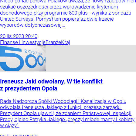
Nieco ponad połowa Polaków uważa, że nowy rząd powinien
szukać oszczędności przez wprowadzenie kryterium
dochodowego przy programie 800 plus - wynika z sondażu
United Surveys. Pomysł ten popiera aż dwie trzecie
wyborców dotychczasowej...
20
lis
2023
20:40
Finanse i inwestycje
Branże
Kraj
Ireneusz Jaki odwołany. W tle konflikt
z prezydentem Opola
Rada Nadzorcza Spółki Wodociągi i Kanalizacja w Opolu
odwołała Ireneusza Jakiego z funkcji prezesa zarządu.
Prezydent Opola ujawnił, że zdaniem Państwowej Inspekcji
Pracy, ojciec Patryka Jakiego „dręczył młode mamy i kobiety
w ciąży”.