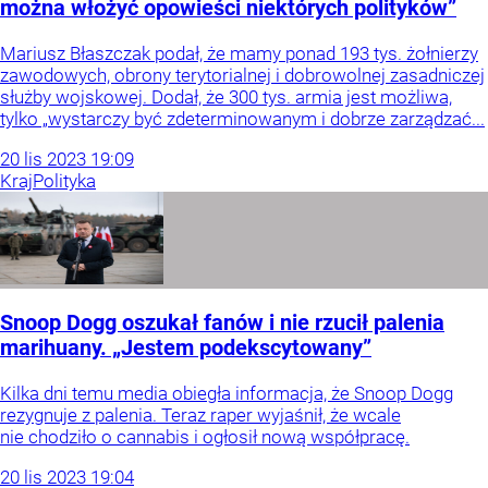
można włożyć opowieści niektórych polityków”
Mariusz Błaszczak podał, że mamy ponad 193 tys. żołnierzy
zawodowych, obrony terytorialnej i dobrowolnej zasadniczej
służby wojskowej. Dodał, że 300 tys. armia jest możliwa,
tylko „wystarczy być zdeterminowanym i dobrze zarządzać...
20
lis
2023
19:09
Kraj
Polityka
Snoop Dogg oszukał fanów i nie rzucił palenia
marihuany. „Jestem podekscytowany”
Kilka dni temu media obiegła informacja, że Snoop Dogg
rezygnuje z palenia. Teraz raper wyjaśnił, że wcale
nie chodziło o cannabis i ogłosił nową współpracę.
20
lis
2023
19:04