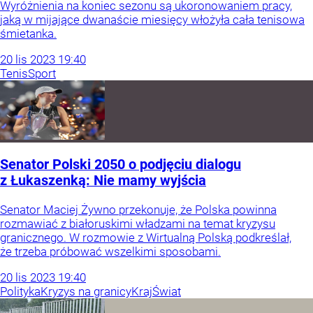
Wyróżnienia na koniec sezonu są ukoronowaniem pracy,
jaką w mijające dwanaście miesięcy włożyła cała tenisowa
śmietanka.
20
lis
2023
19:40
Tenis
Sport
Senator Polski 2050 o podjęciu dialogu
z Łukaszenką: Nie mamy wyjścia
Senator Maciej Żywno przekonuje, że Polska powinna
rozmawiać z białoruskimi władzami na temat kryzysu
granicznego. W rozmowie z Wirtualną Polską podkreślał,
że trzeba próbować wszelkimi sposobami.
20
lis
2023
19:40
Polityka
Kryzys na granicy
Kraj
Świat