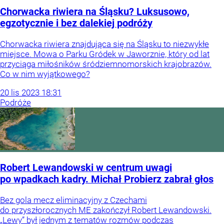
Chorwacka riwiera na Śląsku? Luksusowo,
egzotycznie i bez dalekiej podróży
Chorwacka riwiera znajdująca się na Śląsku to niezwykłe
miejsce. Mowa o Parku Gródek w Jaworznie, który od lat
przyciąga miłośników śródziemnomorskich krajobrazów.
Co w nim wyjątkowego?
20
lis
2023
18:31
Podróże
Robert Lewandowski w centrum uwagi
po wpadkach kadry. Michał Probierz zabrał głos
Bez gola mecz eliminacyjny z Czechami
do przyszłorocznych ME zakończył Robert Lewandowski.
„Lewy” był jednym z tematów rozmów podczas