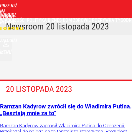
PRZEJDŹ
NA
WPROST
STRONĘ
WIADOMOŚCI
POLITYKA
BIZNES
DOM
ZDROWIE
ROZRYWKA
TYGODN
GŁÓWNĄ
Newsroom
20 listopada 2023
UBSKRYBUJ
ZALOGUJ
MENU
20 LISTOPADA 2023
Ramzan Kadyrow zwrócił się do Władimira Putina.
„Besztają mnie za to”
Ramzan Kadyrow zaprosił Władimira Putina do Czeczenii.
Przekazał, że nalega na to tamtejsza starszyzna. Prezydent