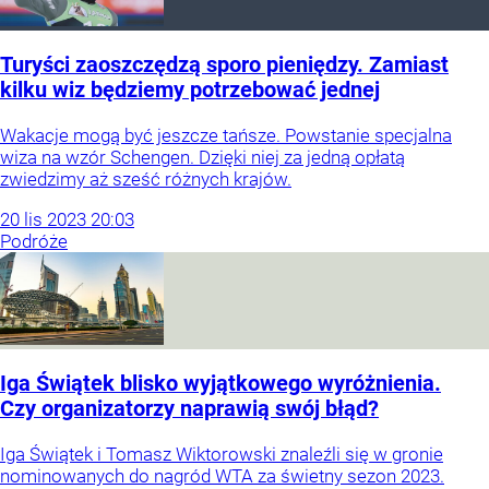
Turyści zaoszczędzą sporo pieniędzy. Zamiast
kilku wiz będziemy potrzebować jednej
Wakacje mogą być jeszcze tańsze. Powstanie specjalna
wiza na wzór Schengen. Dzięki niej za jedną opłatą
zwiedzimy aż sześć różnych krajów.
20
lis
2023
20:03
Podróże
Iga Świątek blisko wyjątkowego wyróżnienia.
Czy organizatorzy naprawią swój błąd?
Iga Świątek i Tomasz Wiktorowski znaleźli się w gronie
nominowanych do nagród WTA za świetny sezon 2023.