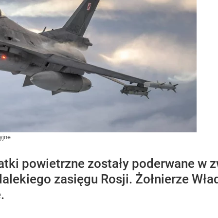
yjne
tatki powietrzne zostały poderwane w 
alekiego zasięgu Rosji. Żołnierze Wła
.