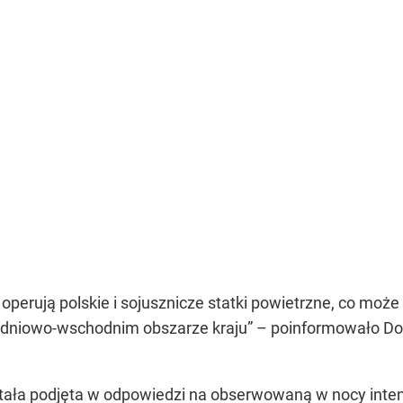
 operują polskie i sojusznicze statki powietrzne, co m
udniowo-wschodnim obszarze kraju” – poinformowało Do
ała podjęta w odpowiedzi na obserwowaną w nocy inten