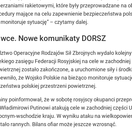
derzaniami rakietowymi, które były przeprowadzane na ob
cedury mające na celu zapewnienie bezpieczeństwa polsk
onitoruje sytuację” – czytamy dalej.
liwce. Nowe komunikaty DORSZ
ztwo Operacyjne Rodzajów Sił Zbrojnych wydało kolejn
ekiego zasięgu Federacji Rosyjskiej na cele w zachodnie
owietrznej zostało zakończone, a uruchomione siły i środk
niło, że Wojsko Polskie na bieżąco monitoruje sytuację 
eństwa polskiej przestrzeni powietrznej.
ainy poinformował, że w sobotę rosyjscy okupanci przepr
 Władimirowi Putinowi atakują cele w zachodniej części Uk
ocnym-wschodzie kraju. W wyniku ataku na wielkopowie
ostało rannych. Bilans ofiar może jeszcze wzrosnąć.