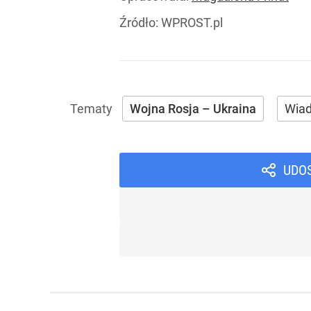
Źródło:
WPROST.pl
Wojna Rosja – Ukraina
Wia
UDO