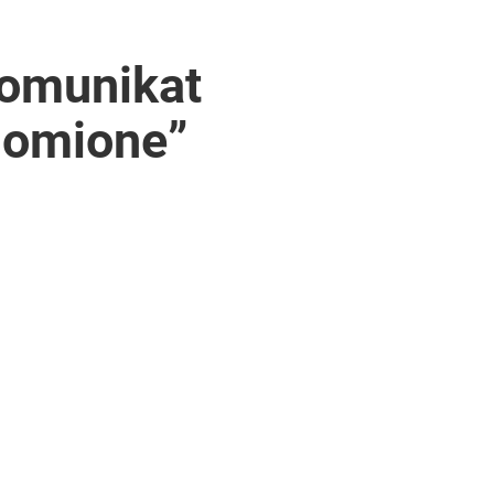
komunikat
homione”