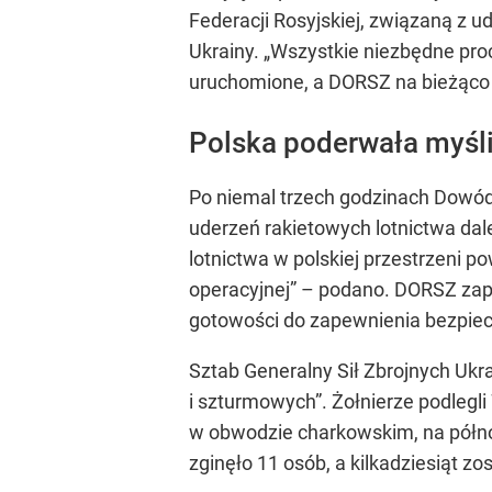
Federacji Rosyjskiej, związaną z u
Ukrainy. „Wszystkie niezbędne pro
uruchomione, a DORSZ na bieżąco m
Polska poderwała myś
Po niemal trzech godzinach Dowód
uderzeń rakietowych lotnictwa dal
lotnictwa w polskiej przestrzeni p
operacyjnej” – podano. DORSZ zapew
gotowości do zapewnienia bezpiecz
Sztab Generalny Sił Zbrojnych Ukr
i szturmowych”. Żołnierze podlegli
w obwodzie charkowskim, na półn
zginęło 11 osób, a kilkadziesiąt z