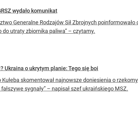
GRSZ wydało komunikat
two Generalne Rodzajów Sił Zbrojnych poinformowało o
 do utraty zbiornika paliwa” – czytamy.
? Ukraina o ukrytym planie: Tego się boi
 Kułeba skomentował najnowsze doniesienia o rzekomym
 fałszywe sygnały” – napisał szef ukraińskiego MSZ.