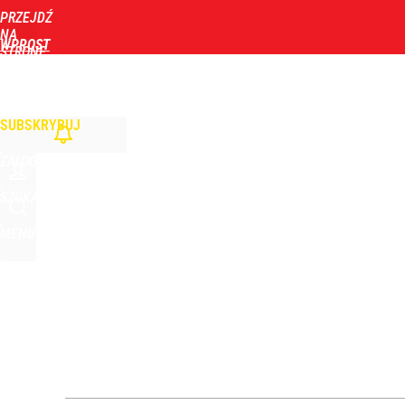
PRZEJDŹ
Udostępnij
3
Skomentuj
NA
WPROST
STRONĘ
GŁÓWNĄ
WIADOMOŚCI
POLITYKA
BIZNES
DOM
ZDROWIE
ROZRYWKA
TYGOD
SUBSKRYBUJ
ZALOGUJ
SZUKAJ
MENU