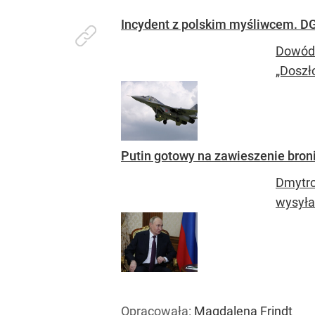
Incydent z polskim myśliwcem. D
Dowódz
„Doszło
Putin gotowy na zawieszenie broni
Dmytro
wysyła
Opracowała:
Magdalena Frindt