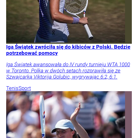
Iga Świątek zwróciła się do kibiców z Polski. Będzie
potrzebować pomocy
Iga Świątek awansowała do IV rundy turnieju WTA 1000
w Toronto. Polka w dwóch setach rozprawiła się ze
Szwajcarką Viktorija Golubic, wygrywając 6:2, 6:1.
Tenis
Sport