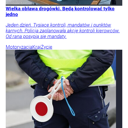
Wielka obława drogówki. Będą kontrolować tylko
jedno
Jeden dzień. Tysiące kontroli, mandatów i punktów
karnych. Policja zaplanowała akcję kontroli kierowców.
Od rana posypią się mandaty.
Motoryzacja
Kraj
Życie