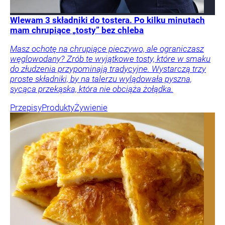
Wlewam 3 składniki do tostera. Po kilku minutach
mam chrupiące „tosty” bez chleba
Masz ochotę na chrupiące pieczywo, ale ograniczasz
węglowodany? Zrób te wyjątkowe tosty, które w smaku
do złudzenia przypominają tradycyjne. Wystarczą trzy
proste składniki, by na talerzu wylądowała pyszna,
sycąca przekąska, która nie obciąża żołądka.
Przepisy
Produkty
Żywienie