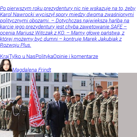
Po pierwszym roku prezydentury nic nie wskazuje na to, żeby
Karol Nawrocki wyciszył spory między dwoma zwaśnionymi
politycznymi obozami. – Dotychczas największą hańbą na
karcie jego prezydentury jest chyba zawetowanie SAFE –
ocenia Mariusz Witczak z KO. – Mamy głowę państwa, z
której możemy być dumni – kontruje Marek Jakubiak z
Rozwoju Plus.
Kraj
Tylko u Nas
Polityka
Opinie i komentarze
Magdalena
Frindt