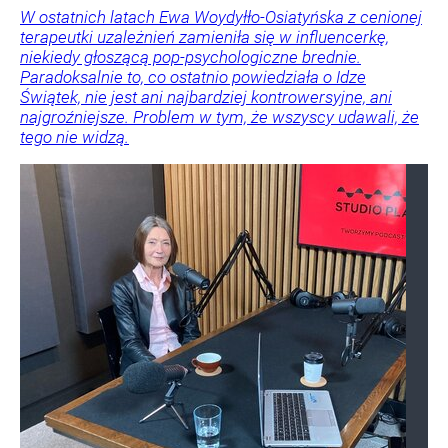
W ostatnich latach Ewa Woydyłło-Osiatyńska z cenionej
terapeutki uzależnień zamieniła się w influencerkę,
niekiedy głoszącą pop-psychologiczne brednie.
Paradoksalnie to, co ostatnio powiedziała o Idze
Świątek, nie jest ani najbardziej kontrowersyjne, ani
najgroźniejsze. Problem w tym, że wszyscy udawali, że
tego nie widzą.