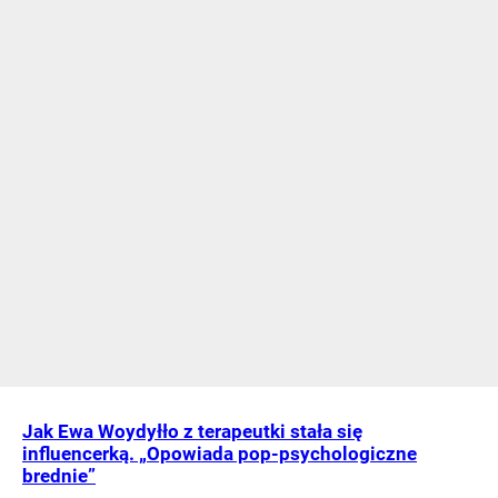
Jak Ewa Woydyłło z terapeutki stała się
influencerką. „Opowiada pop-psychologiczne
brednie”