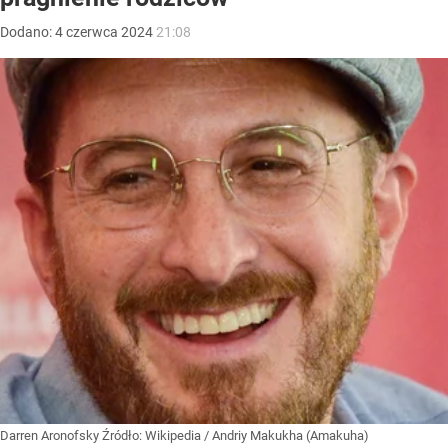
Dodano:
4
czerwca
2024
21:08
Darren Aronofsky
Źródło:
Wikipedia
/
Andriy Makukha (Amakuha)