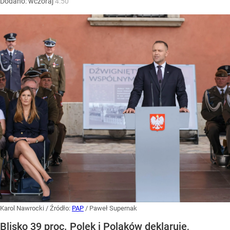
Dodano:
wczoraj
4:50
Karol Nawrocki
/ Źródło:
PAP
/
Paweł Supernak
Blisko 39 proc. Polek i Polaków deklaruje,