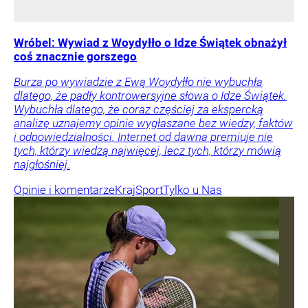
Wróbel: Wywiad z Woydyłło o Idze Świątek obnażył
coś znacznie gorszego
Burza po wywiadzie z Ewą Woydyłło nie wybuchła
dlatego, że padły kontrowersyjne słowa o Idze Świątek.
Wybuchła dlatego, że coraz częściej za ekspercką
analizę uznajemy opinie wygłaszane bez wiedzy, faktów
i odpowiedzialności. Internet od dawna premiuje nie
tych, którzy wiedzą najwięcej, lecz tych, którzy mówią
najgłośniej.
Opinie i komentarze
Kraj
Sport
Tylko u Nas