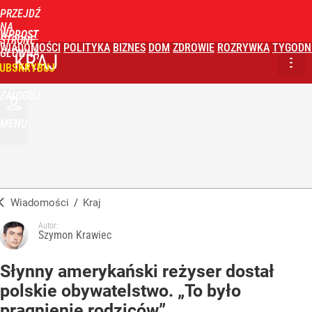
PRZEJDŹ
NA
WPROST
STRONĘ
WIADOMOŚCI
POLITYKA
BIZNES
DOM
ZDROWIE
ROZRYWKA
TYGODN
GŁÓWNĄ
KRAJ
UBSKRYBUJ
ZALOGUJ
MENU
Wiadomości
/
Kraj
Autor:
Szymon Krawiec
Słynny amerykański reżyser dostał
polskie obywatelstwo. „To było
pragnienie rodziców”