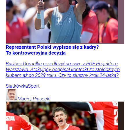
Reprezentant Polski wypisze się z kadry?
To kontrowersyjna decyzja
Bartosz Gomułka przedłużył umowę z PGE Projektem
Warszawa. Atakujący podpisał kontrakt ze stołecznym
klubem aż do 2029 roku. Czy to słuszny krok 24-latka?
Siatkówka
Sport
Maciej
Piasecki