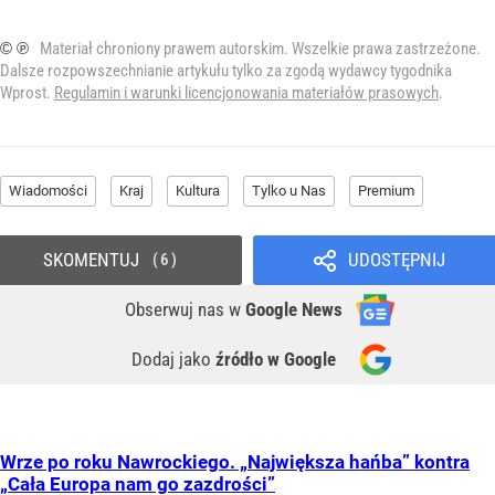
© ℗
Materiał chroniony prawem autorskim. Wszelkie prawa zastrzeżone.
Dalsze rozpowszechnianie artykułu tylko za zgodą wydawcy tygodnika
Wprost.
Regulamin i warunki licencjonowania materiałów prasowych
.
Wiadomości
Kraj
Kultura
Tylko u Nas
Premium
SKOMENTUJ
UDOSTĘPNIJ
6
Obserwuj nas
w
Google News
Dodaj jako
źródło w Google
Wrze po roku Nawrockiego. „Największa hańba” kontra
„Cała Europa nam go zazdrości”