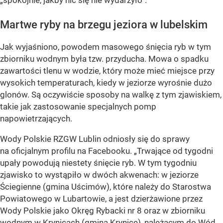
„spokojnie, jakby nic się nie wydarzyło”.
Martwe ryby na brzegu jeziora w lubelskim
Jak wyjaśniono, powodem masowego śnięcia ryb w tym
zbiorniku wodnym była tzw. przyducha. Mowa o spadku
zawartości tlenu w wodzie, który może mieć miejsce przy
wysokich temperaturach, kiedy w jeziorze wyrośnie dużo
glonów. Są oczywiście sposoby na walkę z tym zjawiskiem,
takie jak zastosowanie specjalnych pomp
napowietrzających.
Wody Polskie RZGW Lublin odniosły się do sprawy
na oficjalnym profilu na Facebooku. „Trwające od tygodni
upały powodują niestety śnięcie ryb. W tym tygodniu
zjawisko to wystąpiło w dwóch akwenach: w jeziorze
Ściegienne (gmina Uścimów), które należy do Starostwa
Powiatowego w Lubartowie, a jest dzierżawione przez
Wody Polskie jako Okręg Rybacki nr 8 oraz w zbiorniku
wodnym w Krynicach (gmina Krynice), należącym do Wód