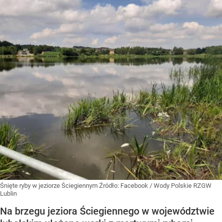
Śnięte ryby w jeziorze Ściegiennym
Źródło:
Facebook
/
Wody Polskie RZGW
Lublin
Na brzegu jeziora Ściegiennego w województwie