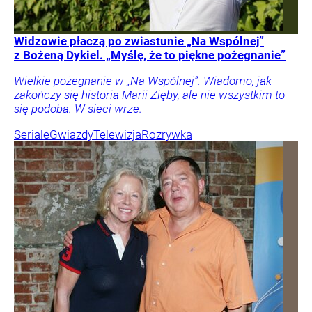
Widzowie płaczą po zwiastunie „Na Wspólnej”
z Bożeną Dykiel. „Myślę, że to piękne pożegnanie”
Wielkie pożegnanie w „Na Wspólnej”. Wiadomo, jak
zakończy się historia Marii Zięby, ale nie wszystkim to
się podoba. W sieci wrze.
Seriale
Gwiazdy
Telewizja
Rozrywka