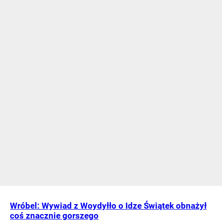
Wróbel: Wywiad z Woydyłło o Idze Świątek obnażył
coś znacznie gorszego