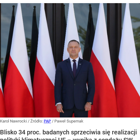
Karol Nawrocki
/ Źródło:
PAP
/
Paweł Supernak
Blisko 34 proc. badanych sprzeciwia się realizacji