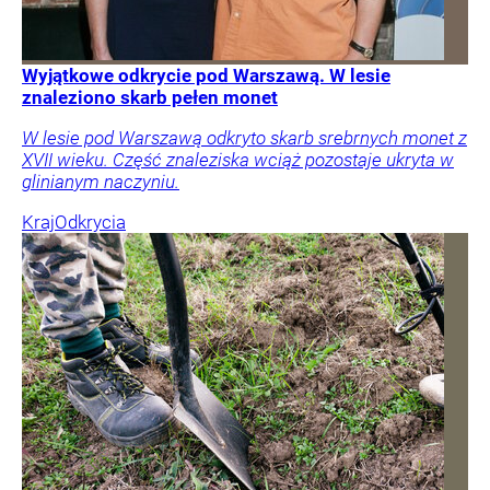
Wyjątkowe odkrycie pod Warszawą. W lesie
znaleziono skarb pełen monet
W lesie pod Warszawą odkryto skarb srebrnych monet z
XVII wieku. Część znaleziska wciąż pozostaje ukryta w
glinianym naczyniu.
Kraj
Odkrycia