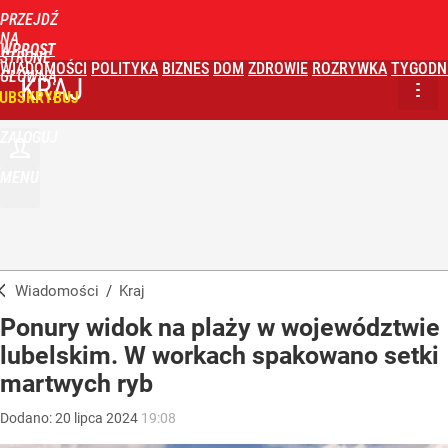
PRZEJDŹ
NA
WPROST
STRONĘ
WIADOMOŚCI
POLITYKA
BIZNES
DOM
ZDROWIE
ROZRYWKA
TYGODN
GŁÓWNĄ
KRAJ
UBSKRYBUJ
ZALOGUJ
MENU
Wiadomości
/
Kraj
Ponury widok na plaży w województwie
lubelskim. W workach spakowano setki
martwych ryb
Dodano:
20
lipca
2024
19:08