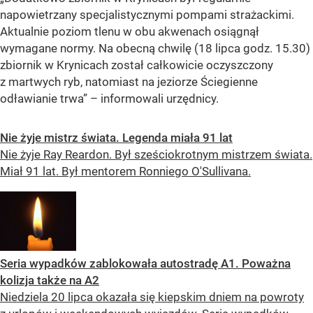
napowietrzany specjalistycznymi pompami strażackimi.
Aktualnie poziom tlenu w obu akwenach osiągnął
wymagane normy. Na obecną chwilę (18 lipca godz. 15.30)
zbiornik w Krynicach został całkowicie oczyszczony
z martwych ryb, natomiast na jeziorze Ściegienne
odławianie trwa” – informowali urzędnicy.
Nie żyje mistrz świata. Legenda miała 91 lat
Nie żyje Ray Reardon. Był sześciokrotnym mistrzem świata.
Miał 91 lat. Był mentorem Ronniego O'Sullivana.
Seria wypadków zablokowała autostradę A1. Poważna
kolizja także na A2
Niedziela 20 lipca okazała się kiepskim dniem na powroty