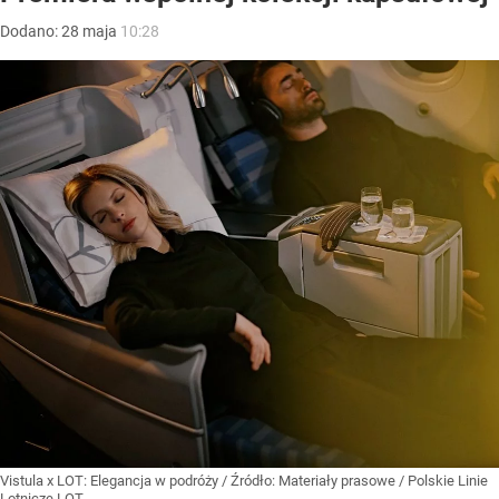
Dodano:
28
maja
10:28
Vistula x LOT: Elegancja w podróży
/ Źródło:
Materiały prasowe
/
Polskie Linie
Lotnicze LOT