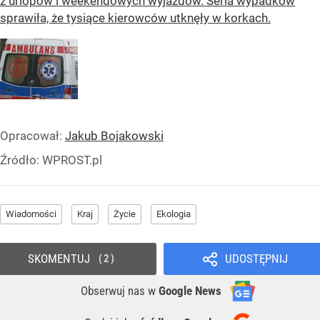
z urlopów i weekendowych wyjazdów. Seria wypadków
sprawiła, że tysiące kierowców utknęły w korkach.
Opracował:
Jakub Bojakowski
Źródło:
WPROST.pl
Wiadomości
Kraj
Życie
Ekologia
SKOMENTUJ
UDOSTĘPNIJ
2
Obserwuj nas
w
Google News