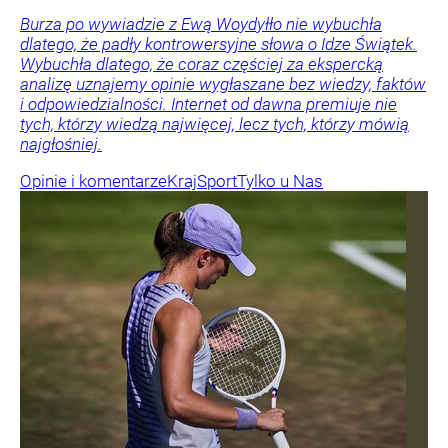
Burza po wywiadzie z Ewą Woydyłło nie wybuchła
dlatego, że padły kontrowersyjne słowa o Idze Świątek.
Wybuchła dlatego, że coraz częściej za ekspercką
analizę uznajemy opinie wygłaszane bez wiedzy, faktów
i odpowiedzialności. Internet od dawna premiuje nie
tych, którzy wiedzą najwięcej, lecz tych, którzy mówią
najgłośniej.
Opinie i komentarze
Kraj
Sport
Tylko u Nas