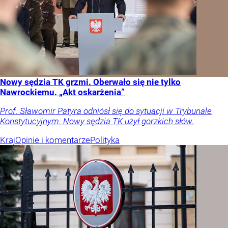
Nowy sędzia TK grzmi. Oberwało się nie tylko
Nawrockiemu. „Akt oskarżenia”
Prof. Sławomir Patyra odniósł się do sytuacji w Trybunale
Konstytucyjnym. Nowy sędzia TK użył gorzkich słów.
Kraj
Opinie i komentarze
Polityka