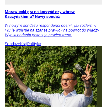
Morawiecki gra na korzyść czy wbrew
Kaczyńskiemu? Nowy sondaż
W nowym sondażu respondenci ocenili, jak rozłam w
PiS-ie wpłynie na szanse prawicy na powrót do władzy.
Wyniki badania pokazują pewien trend.
Sondaże
Kraj
Polityka