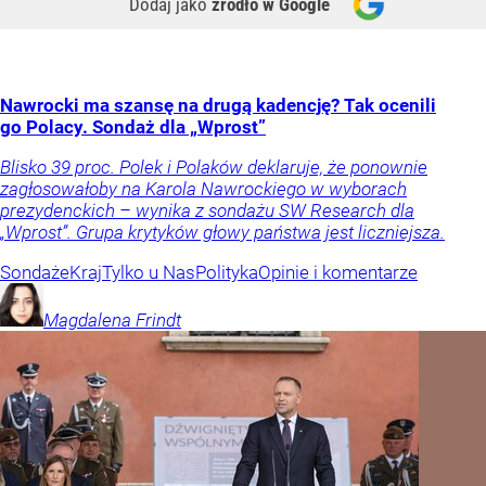
Dodaj jako
źródło w Google
Nawrocki ma szansę na drugą kadencję? Tak ocenili
go Polacy. Sondaż dla „Wprost”
Blisko 39 proc. Polek i Polaków deklaruje, że ponownie
zagłosowałoby na Karola Nawrockiego w wyborach
prezydenckich – wynika z sondażu SW Research dla
„Wprost”. Grupa krytyków głowy państwa jest liczniejsza.
Sondaże
Kraj
Tylko u Nas
Polityka
Opinie i komentarze
Magdalena
Frindt