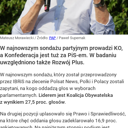
Mateusz Morawiecki
/ Źródło:
PAP
/
Paweł Supernak
W najnowszym sondażu partyjnym prowadzi KO,
a Konfederacja jest tuż za PiS-em. W badaniu
uwzględniono także Rozwój Plus.
W najnowszym sondażu, który został przeprowadzony
przez IBRiS na zlecenie Polsat News, Polki i Polacy zostali
zapytani, na kogo oddadzą głos w wyborach
parlamentarnych.
Liderem jest Koalicja Obywatelska
z wynikiem 27,5 proc. głosów
.
Na drugiej pozycji uplasowało się Prawo i Sprawiedliwość,
na które chęć oddania głosu zadeklarowało 16,9 proc.
ankietowanych. Na najniższym stopniu podium jest