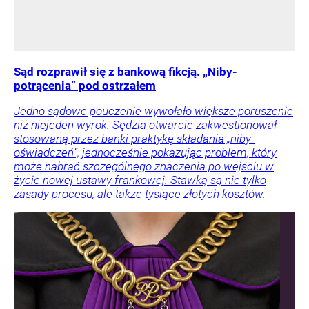
Sąd rozprawił się z bankową fikcją. „Niby-
potrącenia” pod ostrzałem
Jedno sądowe pouczenie wywołało większe poruszenie
niż niejeden wyrok. Sędzia otwarcie zakwestionował
stosowaną przez banki praktykę składania „niby-
oświadczeń”, jednocześnie pokazując problem, który
może nabrać szczególnego znaczenia po wejściu w
życie nowej ustawy frankowej. Stawką są nie tylko
zasady procesu, ale także tysiące złotych kosztów.