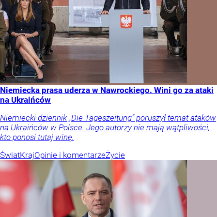
Niemiecka prasa uderza w Nawrockiego. Wini go za ataki
na Ukraińców
Niemiecki dziennik „Die Tageszeitung” poruszył temat ataków
na Ukraińców w Polsce. Jego autorzy nie mają wątpliwości,
kto ponosi tutaj winę.
Świat
Kraj
Opinie i komentarze
Życie