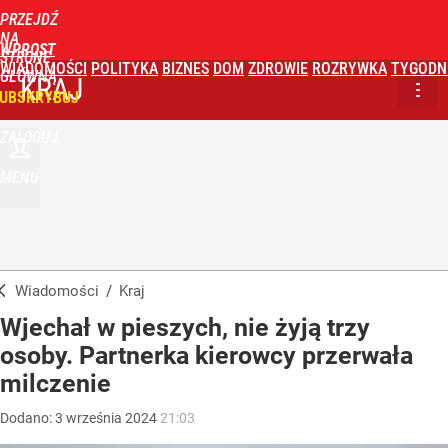
PRZEJDŹ
NA
WPROST
STRONĘ
WIADOMOŚCI
POLITYKA
BIZNES
DOM
ZDROWIE
ROZRYWKA
TYGODN
GŁÓWNĄ
KRAJ
UBSKRYBUJ
ZALOGUJ
MENU
Wiadomości
/
Kraj
Wjechał w pieszych, nie żyją trzy
osoby. Partnerka kierowcy przerwała
milczenie
Dodano:
3
września
2024
21:03