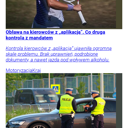
Obława na kierowców z „aplikacją”. Co druga
kontrola z mandatem
Kontrola kierowców z „aplikacją” ujawniła ogromną
skalę problemu. Brak uprawnień, podrobione
dokumenty, a nawet jazda pod wpływem alkoholu.
Motoryzacja
Kraj