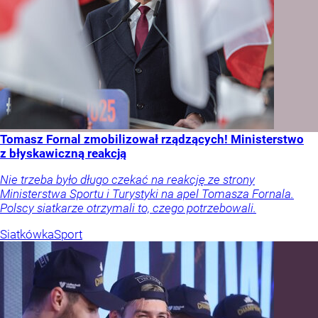
Tomasz Fornal zmobilizował rządzących! Ministerstwo
z błyskawiczną reakcją
Nie trzeba było długo czekać na reakcję ze strony
Ministerstwa Sportu i Turystyki na apel Tomasza Fornala.
Polscy siatkarze otrzymali to, czego potrzebowali.
Siatkówka
Sport