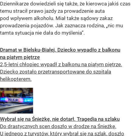
Dziennikarze dowiedzieli się także, że kierowca jakiś czas
temu stracił prawo jazdy za prowadzenie auta
pod wpływem alkoholu. Miał także sądowy zakaz
prowadzenia pojazdów. Jak zaznacza rodzina, „nic mu
tamta sytuacja nie dała do myślenia”.
Dramat w Bielsku-Białej. Dziecko wypadło z balkonu
na piątym piętrze
2,5-letni chłopiec wypadł z balkonu na piątym piętrze.
Dziecko zostało przetransportowane do szpitala
helikopterem.
Wybrał się na Śnieżkę, nie dotarł. Tragedia na szlaku
Do drastycznych scen doszło w drodze na Śnieżkę.
U jednego z turystów, który wybrał się na szlak, doszło