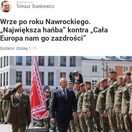
Współpraca:
Tomasz Stankiewicz
Wrze po roku Nawrockiego.
„Największa hańba” kontra „Cała
Europa nam go zazdrości”
Dodano:
dzisiaj
5:15