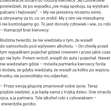
Dziennikarze dotarli do rodziny kierowcy. Jej członkowie
powiedzieli, że po wypadku „nie mają spokoju, są wytykani
palcami i hejtowani”. – My nie jesteśmy niczemu winni,
a obrywamy za to, co on zrobił. My z nim nie mieszkamy
i nie kontrolujemy go. To jest dorosły człowiek i wie, co robi
– tłumaczył brat kierowcy.
Rodzina twierdzi, że nie wiedziała o tym, że wsiadł
do samochodu pod wpływem alkoholu. – On chwilę przed
tym wypadkiem pojechał gdzieś rowerem i przez jakiś czas
go nie było. Potem wrócił, wsiadł do auta i pojechał. Nawet
nie wiedziałam gdzie – mówiła partnerka kierowcy forda
i dodała, że gdyby wiedziała, że wsiadł za kółko po wypiciu
trunku, nie pozwoliłaby mu odjechać.
– Przez swoją głupotę zmarnował sobie życie. Teraz
pójdzie siedzieć, a ja będę sama z trójką dzieci. One straciły
ojca, a ja partnera. Tyle alkohol robi z człowiekiem –
stwierdziła gorzko.