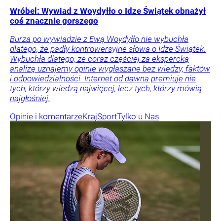
Wróbel: Wywiad z Woydyłło o Idze Świątek obnażył
coś znacznie gorszego
Burza po wywiadzie z Ewą Woydyłło nie wybuchła
dlatego, że padły kontrowersyjne słowa o Idze Świątek.
Wybuchła dlatego, że coraz częściej za ekspercką
analizę uznajemy opinie wygłaszane bez wiedzy, faktów
i odpowiedzialności. Internet od dawna premiuje nie
tych, którzy wiedzą najwięcej, lecz tych, którzy mówią
najgłośniej.
Opinie i komentarze
Kraj
Sport
Tylko u Nas