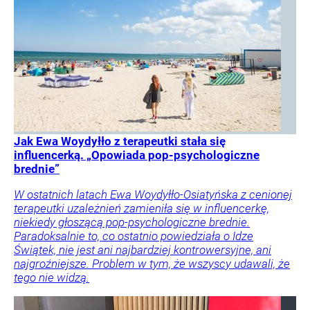
Jak Ewa Woydyłło z terapeutki stała się
influencerką. „Opowiada pop-psychologiczne
brednie”
W ostatnich latach Ewa Woydyłło-Osiatyńska z cenionej
terapeutki uzależnień zamieniła się w influencerkę,
niekiedy głoszącą pop-psychologiczne brednie.
Paradoksalnie to, co ostatnio powiedziała o Idze
Świątek, nie jest ani najbardziej kontrowersyjne, ani
najgroźniejsze. Problem w tym, że wszyscy udawali, że
tego nie widzą.