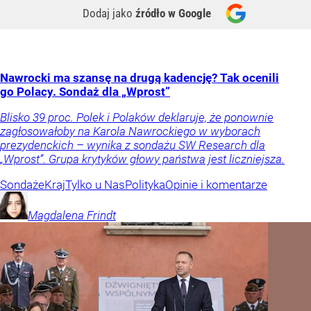
Dodaj jako
źródło w Google
Nawrocki ma szansę na drugą kadencję? Tak ocenili
go Polacy. Sondaż dla „Wprost”
Blisko 39 proc. Polek i Polaków deklaruje, że ponownie
zagłosowałoby na Karola Nawrockiego w wyborach
prezydenckich – wynika z sondażu SW Research dla
„Wprost”. Grupa krytyków głowy państwa jest liczniejsza.
Sondaże
Kraj
Tylko u Nas
Polityka
Opinie i komentarze
Magdalena
Frindt