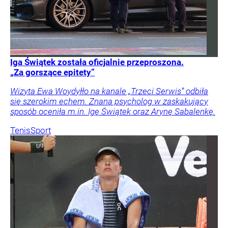
Iga Świątek została oficjalnie przeproszona.
„Za gorszące epitety”
Wizyta Ewa Woydyłło na kanale „Trzeci Serwis” odbiła
się szerokim echem. Znana psycholog w zaskakujący
sposób oceniła m.in. Igę Świątek oraz Arynę Sabalenkę.
Tenis
Sport