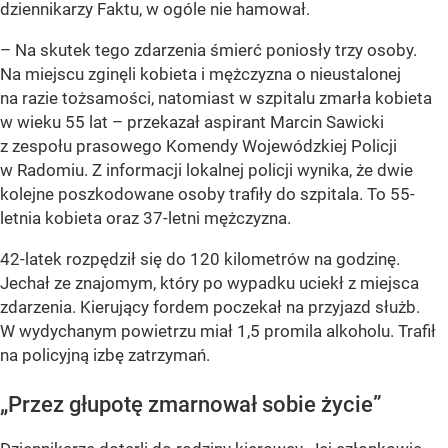
dziennikarzy Faktu, w ogóle nie hamował.
– Na skutek tego zdarzenia śmierć poniosły trzy osoby.
Na miejscu zginęli kobieta i mężczyzna o nieustalonej
na razie tożsamości, natomiast w szpitalu zmarła kobieta
w wieku 55 lat – przekazał aspirant Marcin Sawicki
z zespołu prasowego Komendy Wojewódzkiej Policji
w Radomiu. Z informacji lokalnej policji wynika, że dwie
kolejne poszkodowane osoby trafiły do szpitala. To 55-
letnia kobieta oraz 37-letni mężczyzna.
42-latek rozpędził się do 120 kilometrów na godzinę.
Jechał ze znajomym, który po wypadku uciekł z miejsca
zdarzenia. Kierujący fordem poczekał na przyjazd służb.
W wydychanym powietrzu miał 1,5 promila alkoholu. Trafił
na policyjną izbę zatrzymań.
„Przez głupotę zmarnował sobie życie”