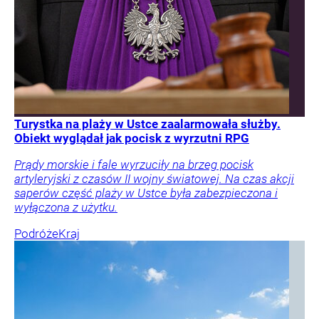
Turystka na plaży w Ustce zaalarmowała służby.
Obiekt wyglądał jak pocisk z wyrzutni RPG
Prądy morskie i fale wyrzuciły na brzeg pocisk
artyleryjski z czasów II wojny światowej. Na czas akcji
saperów część plaży w Ustce była zabezpieczona i
wyłączona z użytku.
Podróże
Kraj