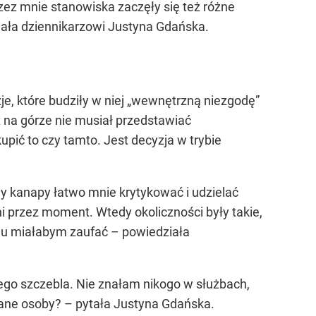
zez mnie stanowiska zaczęły się też różne
iała dziennikarzowi Justyna Gdańska.
e, które budziły w niej „wewnętrzną niezgodę”
kt na górze nie musiał przedstawiać
pić to czy tamto. Jest decyzja w trybie
wy kanapy łatwo mnie krytykować i udzielać
ni przez moment. Wtedy okoliczności były takie,
omu miałabym zaufać – powiedziała
ego szczebla. Nie znałam nikogo w służbach,
owane osoby? – pytała Justyna Gdańska.