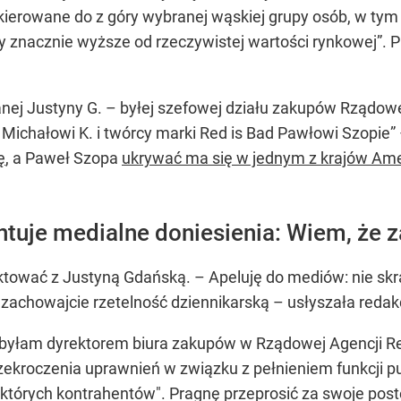
kierowane do z góry wybranej wąskiej grupy osób, w tym
 znacznie wyższe od rzeczywistej wartości rynkowej”. Pr
nej Justyny G. – byłej szefowej działu zakupów Rządowe
 Michałowi K. i twórcy marki Red is Bad Pawłowi Szopie” 
ę
, a Paweł Szopa
ukrywać ma się w jednym z krajów Ame
tuje medialne doniesienia: Wiem, że 
aktować z Justyną Gdańską. – Apeluję do mediów: nie skr
 zachowajcie rzetelność dziennikarską – usłyszała redak
yłam dyrektorem biura zakupów w Rządowej Agencji Rez
rzekroczenia uprawnień w związku z pełnieniem funkcji p
których kontrahentów". Pragnę przeprosić za swoje postę