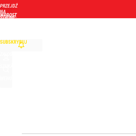
PRZEJDŹ
Udostępnij
0
Skomentuj
NA
WPROST
STRONĘ
GŁÓWNĄ
WIADOMOŚCI
POLITYKA
BIZNES
DOM
ZDROWIE
ROZRYWKA
TYGOD
SUBSKRYBUJ
ZALOGUJ
SZUKAJ
MENU