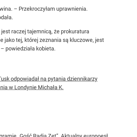
j wina. – Przekroczyłam uprawnienia.
odała.
 jest raczej tajemnicą, że prokuratura
jako tej, której zeznania są kluczowe, jest
– powiedziała kobieta.
usk odpowiadał na pytania dziennikarzy
ania w Londynie Michała K.
ogramie „Gość Radia Zet”. Aktualny europoesł