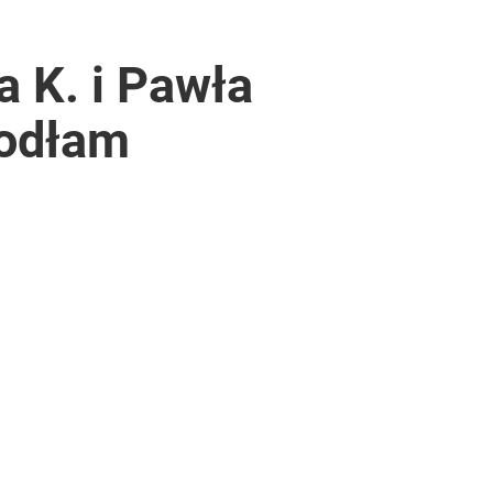
a K. i Pawła
iodłam