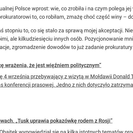
lnej Polsce wprost: wie, co zrobiła i na czym polega je
prokuratorowi to, co robiłam, zmażę choć część winy – d
stopniu to, co się stało za sprawą mojej akceptacji. Nie
mi, ale kilkudziesięciu innych osób. Pozycjonowanie mnie 
acje, zgromadzenie dowodów to już zadanie prokuratury 
cę wrażenia, że jest więźniem politycznym”
ę 4 września przebywający z wizytą w Mołdawii Donald T
s konferencji prasowej. Jedno z nich dotyczyło zatrzym
łowach. „Tusk uprawia pokazówkę rodem z Rosji”
 Obajtek wypowiedział się na kilka istotnych tematów pr