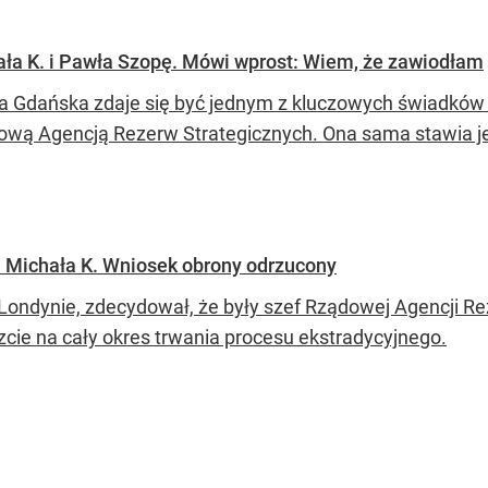
ała K. i Pawła Szopę. Mówi wprost: Wiem, że zawiodłam
a Gdańska zdaje się być jednym z kluczowych świadków
ową Agencją Rezerw Strategicznych. Ona sama stawia je
. Michała K. Wniosek obrony odrzucony
Londynie, zdecydował, że były szef Rządowej Agencji Re
zcie na cały okres trwania procesu ekstradycyjnego.