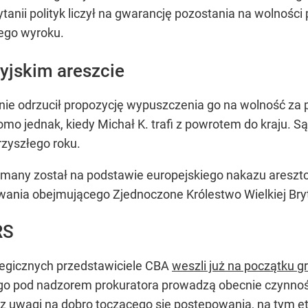
tanii polityk liczył na gwarancję pozostania na wolności 
go wyroku.
tyjskim areszcie
nie odrzucił propozycję wypuszczenia go na wolność za
o jednak, kiedy Michał K. trafi z powrotem do kraju. 
rzyszłego roku.
trzymany został na podstawie europejskiego nakazu are
nia obejmującego Zjednoczone Królestwo Wielkiej Brytani
RS
egicznych przedstawiciele CBA
weszli już na początku g
go pod nadzorem prokuratora prowadzą obecnie czynnoś
 z uwagi na dobro toczącego się postępowania, na tym e