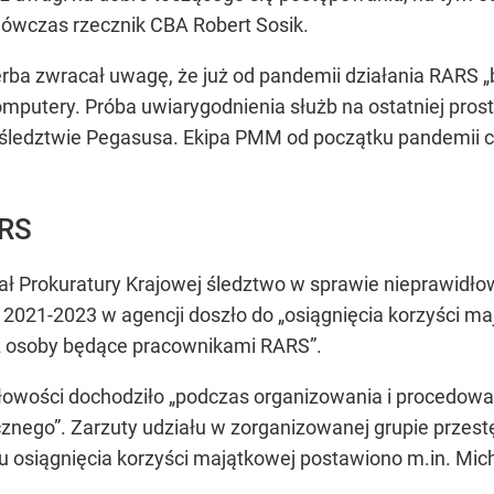
 wówczas rzecznik CBA Robert Sosik.
ba zwracał uwagę, że już od pandemii działania RARS „b
mputery. Próba uwiarygodnienia służb na ostatniej pro
w śledztwie Pegasusa. Ekipa PMM od początku pandemii cz
ARS
ł Prokuratury Krajowej śledztwo w sprawie nieprawidło
h 2021-2023 w agencji doszło do „osiągnięcia korzyści m
z osoby będące pracownikami RARS”.
idłowości dochodziło „podczas organizowania i procedow
icznego”. Zarzuty udziału w zorganizowanej grupie przes
u osiągnięcia korzyści majątkowej postawiono m.in. Mich