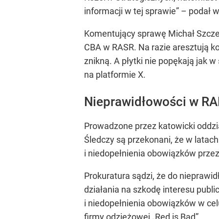
informacji w tej sprawie” – podał
Komentujący sprawę Michał Szczer
CBA w RASR. Na razie aresztują ko
znikną. A płytki nie popękają jak 
na platformie X.
Nieprawidłowości w R
Prowadzone przez katowicki oddzia
Śledczy są przekonani, że w latac
i niedopełnienia obowiązków prze
Prokuratura sądzi, że do niepraw
działania na szkodę interesu publ
i niedopełnienia obowiązków w cel
firmy odzieżowej „Red is Bad”.