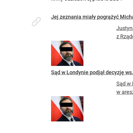
Jej zeznania miały pogrążyć Mich
Justyn
z Rząd
Sąd w Londynie podjął decyzję ws
Sąd w 
w ares