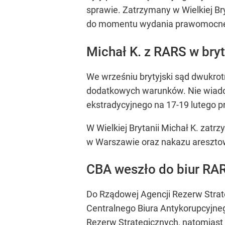
sprawie. Zatrzymany w Wielkiej Bry
do momentu wydania prawomocne
Michał K. z RARS w bry
We wrześniu brytyjski sąd dwukrot
dodatkowych warunków. Nie wiadom
ekstradycyjnego na 17-19 lutego p
W Wielkiej Brytanii Michał K. za
w Warszawie oraz nakazu aresztowa
CBA weszło do biur RA
Do Rządowej Agencji Rezerw Strat
Centralnego Biura Antykorupcyjne
Rezerw Strategicznych, natomiast