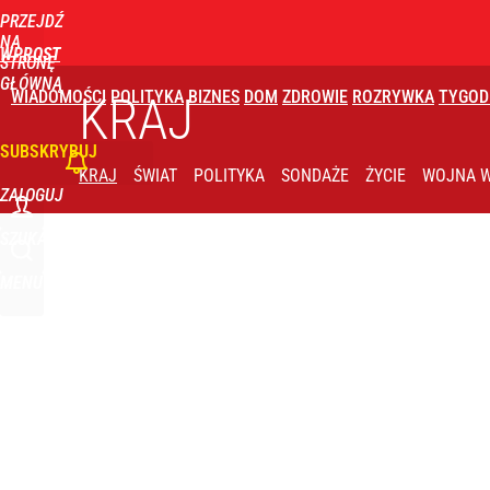
PRZEJDŹ
Udostępnij
1
Skomentuj
NA
WPROST
STRONĘ
GŁÓWNĄ
WIADOMOŚCI
POLITYKA
BIZNES
DOM
ZDROWIE
ROZRYWKA
TYGOD
KRAJ
SUBSKRYBUJ
KRAJ
ŚWIAT
POLITYKA
SONDAŻE
ŻYCIE
WOJNA W
ZALOGUJ
SZUKAJ
MENU