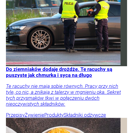
Do ziemniaków dodaję drożdże. Te racuchy są
puszyste jak chmurka i sycą na długo
Te racuchy nie mają sobie równych. Pracy przy nich
tyle, co nic, a znikają z talerzy w mgnieniu oka. Sekret
tych przysmaków tkwi w połączeniu dwóch
nieoczywistych składników.
Przepisy
Żywienie
Produkty
Składniki odżywcze