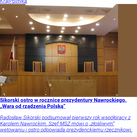
Kraj
Polityka
Sikorski ostro w rocznicę prezydentury Nawrockiego.
„Wara od rządzenia Polską”
Radosław Sikorski podsumował pierwszy rok współpracy z
Karolem Nawrockim. Szef MSZ mówi o „złośliwym”
wetowaniu i ostro odpowiada prezydenckiemu rzecznikowi.