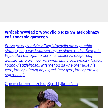
Wróbel: Wywiad z Woydyłło o Idze Świątek obnażył
coś znacznie gorszego
Burza po wywiadzie z Ewą Woydyłło nie wybuchła
dlatego, że padły kontrowersyjne słowa o Idze Świątek.
Wybuchła dlatego, że coraz częściej za ekspercką
analizę uznajemy opinie wygłaszane bez wiedzy, faktów
i odpowiedzialności. Internet od dawna premiuje nie
tych, którzy wiedzą najwięcej, lecz tych, którzy mówią
najgłośniej.
Opinie i komentarze
Kraj
Sport
Tylko u Nas