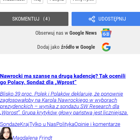
SKOMENTUJ
UDOSTĘPNIJ
4
Obserwuj nas
w
Google News
Dodaj jako
źródło w Google
Nawrocki ma szansę na drugą kadencję? Tak ocenili
go Polacy. Sondaż dla „Wprost”
Blisko 39 proc. Polek i Polaków deklaruje, że ponownie
zagłosowałoby na Karola Nawrockiego w wyborach
prezydenckich – wynika z sondażu SW Research dla
„Wprost”. Grupa krytyków głowy państwa jest liczniejsza.
Sondaże
Kraj
Tylko u Nas
Polityka
Opinie i komentarze
Magdalena
Frindt