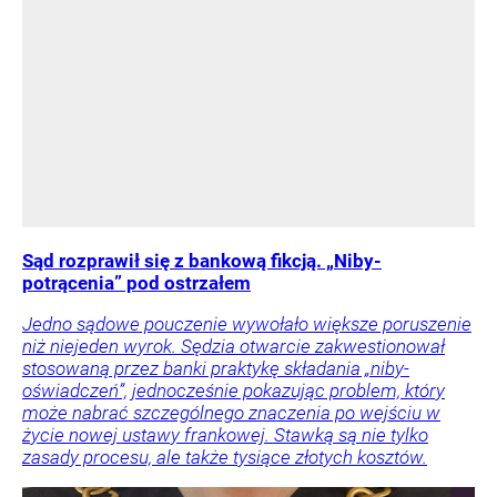
Sąd rozprawił się z bankową fikcją. „Niby-
potrącenia” pod ostrzałem
Jedno sądowe pouczenie wywołało większe poruszenie
niż niejeden wyrok. Sędzia otwarcie zakwestionował
stosowaną przez banki praktykę składania „niby-
oświadczeń”, jednocześnie pokazując problem, który
może nabrać szczególnego znaczenia po wejściu w
życie nowej ustawy frankowej. Stawką są nie tylko
zasady procesu, ale także tysiące złotych kosztów.