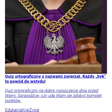
Quiz ortograficzny z nazwami zwierząt. Każdy „byk”
to powód do wstydu!
Quiz ortograficzny na dobre rozpoczęcie dnia przed
Wami. Sprawdźcie, czy uda Wam się zdobyć komplet
punktów.
Edukacja
Kraj
Życie