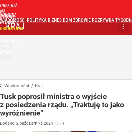
PRZEJDŹ
NA
WPROST
STRONĘ
WIADOMOŚCI
POLITYKA
BIZNES
DOM
ZDROWIE
ROZRYWKA
TYGODN
GŁÓWNĄ
KRAJ
UBSKRYBUJ
ZALOGUJ
MENU
Wiadomości
/
Kraj
Tusk poprosił ministra o wyjście
z posiedzenia rządu. „Traktuję to jako
wyróżnienie”
Dodano:
2
października
2024
15:14