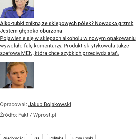
Alko-tubki znikną ze sklepowych półek? Nowacka grzmi:
Jestem głęboko oburzona
Pojawienie się w sklepach alkoholu w nowym opakowaniu
wywołało falę komentarzy. Produkt skrytykowała także
szefowa MEN, która chce szybkich przeciwdziałań.
Opracował:
Jakub Bojakowski
Źródło:
Fakt
/
Wprost.pl
Wiadomości
Kraj
Polityka
Firmy i rynki