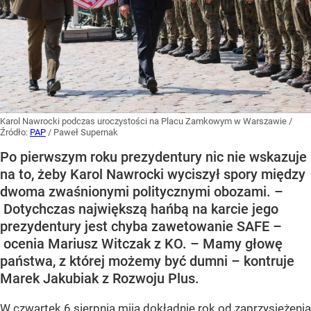
Karol Nawrocki podczas uroczystości na Placu Zamkowym w Warszawie
/
Źródło:
PAP
/
Paweł Supernak
Po pierwszym roku prezydentury nic nie wskazuje
na to, żeby Karol Nawrocki wyciszył spory między
dwoma zwaśnionymi politycznymi obozami. –
Dotychczas największą hańbą na karcie jego
prezydentury jest chyba zawetowanie SAFE –
ocenia Mariusz Witczak z KO. – Mamy głowę
państwa, z której możemy być dumni – kontruje
Marek Jakubiak z Rozwoju Plus.
W czwartek 6 sierpnia mija dokładnie rok od zaprzysiężenia