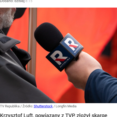
Dodano:
dzisiaj
8:15
TV Republika
/ Źródło:
Shutterstock
/
Longfin Media
Krzysztof Luft, powiązany z TVP, złożył skargę