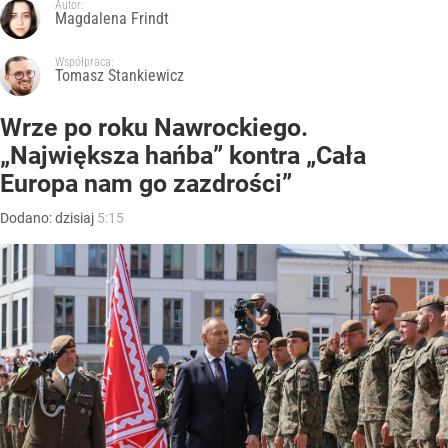
Autor:
Magdalena Frindt
Współpraca:
Tomasz Stankiewicz
Wrze po roku Nawrockiego.
„Największa hańba” kontra „Cała
Europa nam go zazdrości”
Dodano:
dzisiaj
5:15