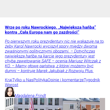
Wrze po roku Nawrockiego. „Największa hańba”
kontra „Cała Europa nam go zazdrości”
Po pierwszym roku prezydentury nic nie wskazuje na to,
żeby Karol Nawrocki wyciszył spory między dwoma
zwaśnionymi politycznymi obozami. – Dotychczas
największą hańbą na karcie jego prezydentury jest
chyba zawetowanie SAFE – ocenia Mariusz Witczak z
KO. – Mamy głowę państwa, z której możemy być
dumni – kontruje Marek Jakubiak z Rozwoju Plus.
Kraj
Tylko u Nas
Polityka
Opinie i komentarze
Tygodnik
Wprost
Magdalena
Frindt