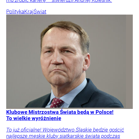
Polityka
Kraj
Świat
Klubowe Mistrzostwa Świata będą w Polsce!
To wielkie wyróżnienie
To już oficjalne! Województwo Śląskie będzie gościć
najlepsze męskie kluby siatkarskie świata podczas