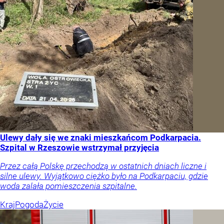
Ulewy dały się we znaki mieszkańcom Podkarpacia.
Szpital w Rzeszowie wstrzymał przyjęcia
Przez całą Polskę przechodzą w ostatnich dniach liczne i
silne ulewy. Wyjątkowo ciężko było na Podkarpaciu, gdzie
woda zalała pomieszczenia szpitalne.
Kraj
Pogoda
Życie