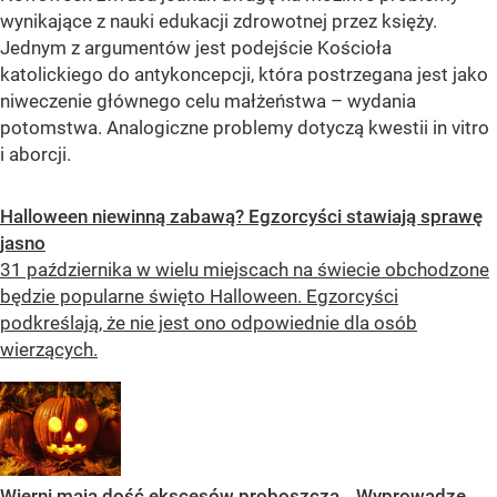
wynikające z nauki edukacji zdrowotnej przez księży.
Jednym z argumentów jest podejście Kościoła
katolickiego do antykoncepcji, która postrzegana jest jako
niweczenie głównego celu małżeństwa – wydania
potomstwa. Analogiczne problemy dotyczą kwestii in vitro
i aborcji.
Halloween niewinną zabawą? Egzorcyści stawiają sprawę
jasno
31 października w wielu miejscach na świecie obchodzone
będzie popularne święto Halloween. Egzorcyści
podkreślają, że nie jest ono odpowiednie dla osób
wierzących.
Wierni mają dość ekscesów proboszcza. „Wyprowadzę