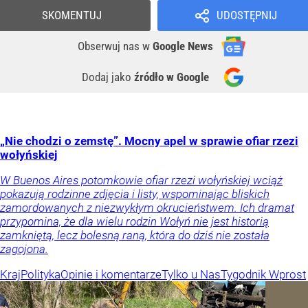
SKOMENTUJ
UDOSTĘPNIJ
Obserwuj nas
w
Google News
Dodaj jako
źródło w Google
„Nie chodzi o zemstę”. Mocny apel w sprawie ofiar rzezi
wołyńskiej
W Buenos Aires potomkowie ofiar rzezi wołyńskiej wciąż
pokazują rodzinne zdjęcia i listy, wspominając bliskich
zamordowanych z niezwykłym okrucieństwem. Ich dramat
przypomina, że dla wielu rodzin Wołyń nie jest historią
zamkniętą, lecz bolesną raną, która do dziś nie została
zagojona.
Kraj
Polityka
Opinie i komentarze
Tylko u Nas
Tygodnik Wprost