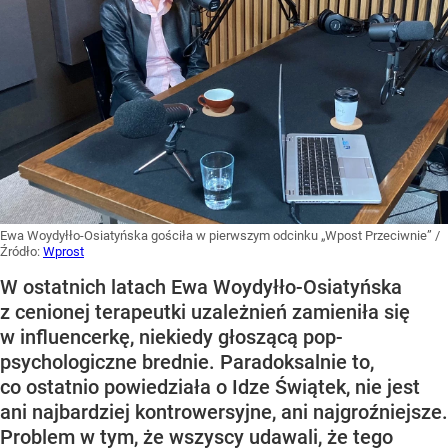
Ewa Woydyłło-Osiatyńska gościła w pierwszym odcinku „Wpost Przeciwnie”
/
Źródło:
Wprost
W ostatnich latach Ewa Woydyłło-Osiatyńska
z cenionej terapeutki uzależnień zamieniła się
w influencerkę, niekiedy głoszącą pop-
psychologiczne brednie. Paradoksalnie to,
co ostatnio powiedziała o Idze Świątek, nie jest
ani najbardziej kontrowersyjne, ani najgroźniejsze.
Problem w tym, że wszyscy udawali, że tego