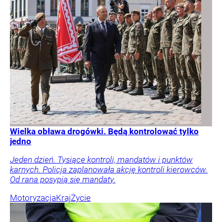
Wielka obława drogówki. Będą kontrolować tylko
jedno
Jeden dzień. Tysiące kontroli, mandatów i punktów
karnych. Policja zaplanowała akcję kontroli kierowców.
Od rana posypią się mandaty.
Motoryzacja
Kraj
Życie