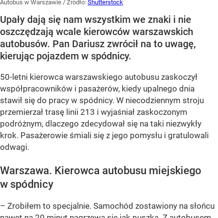
Autobus w Warszawie
/ Źródło:
Shutterstock
Upały dają się nam wszystkim we znaki i nie
oszczędzają wcale kierowców warszawskich
autobusów. Pan Dariusz zwrócił na to uwagę,
kierując pojazdem w spódnicy.
50-letni kierowca warszawskiego autobusu zaskoczył
współpracowników i pasażerów, kiedy upalnego dnia
stawił się do pracy w spódnicy. W niecodziennym stroju
przemierzał trasę linii 213 i wyjaśniał zaskoczonym
podróżnym, dlaczego zdecydował się na taki niezwykły
krok. Pasażerowie śmiali się z jego pomysłu i gratulowali
odwagi.
Warszawa. Kierowca autobusu miejskiego
w spódnicy
– Zrobiłem to specjalnie. Samochód zostawiony na słońcu
nawet na 20 minut nagrzewa się jak puszka. Z autobusem