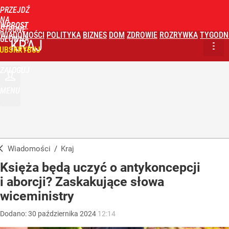
PRZEJDŹ
NA
WPROST
STRONĘ
WIADOMOŚCI
POLITYKA
BIZNES
DOM
ZDROWIE
ROZRYWKA
TYGODN
GŁÓWNĄ
KRAJ
UBSKRYBUJ
ZALOGUJ
MENU
Wiadomości
/
Kraj
Księża będą uczyć o antykoncepcji
i aborcji? Zaskakujące słowa
wiceministry
Dodano:
30
października
2024
12:14