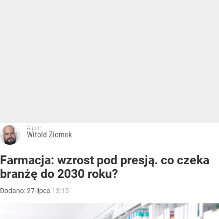
Autor:
Witold Ziomek
Farmacja: wzrost pod presją. co czeka
branżę do 2030 roku?
Dodano:
27
lipca
13:15