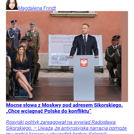
Magdalena
Frindt
Mocne słowa z Moskwy pod adresem Sikorskiego.
„Chce wciągnąć Polskę do konfliktu”
Rosyjski polityk zareagował na wywiad Radosława
Sikorskiego. – Uważa, że antyrosyjska narracja pomoże
mu zrobić karierę – stwierdził Andriej Kolesnik.