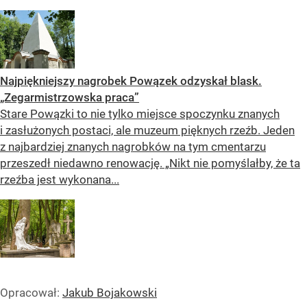
Najpiękniejszy nagrobek Powązek odzyskał blask.
„Zegarmistrzowska praca”
Stare Powązki to nie tylko miejsce spoczynku znanych
i zasłużonych postaci, ale muzeum pięknych rzeźb. Jeden
z najbardziej znanych nagrobków na tym cmentarzu
przeszedł niedawno renowację. „Nikt nie pomyślałby, że ta
rzeźba jest wykonana...
Opracował:
Jakub Bojakowski