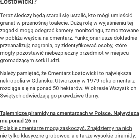
Łostowicki?
Teraz śledczy będą starali się ustalić, kto mógł umieścić
granat w przenośnej toalecie. Dużą rolę w wyjaśnieniu tej
zagadki mogą odegrać kamery monitoringu, zamontowane
w pobliżu wejścia na cmentarz.
Funkcjonariusze dokładnie
przeanalizują nagrania, by zidentyfikować osoby, które
mogły pozostawić niebezpieczny przedmiot w miejscu
gromadzącym setki ludzi.
Należy pamiętać, że Cmentarz Łostowicki to największa
nekropolia w Gdańsku
. Utworzony w 1979 roku cmentarz
rozciąga się na ponad 50 hektarów. W okresie Wszystkich
Świętych odwiedzają go prawdziwe tłumy.
Tajemnicze piramidy na cmentarzach w Polsce. Najwyższa
ma ponad 26 m
Polskie cmentarze mogą zaskoczyć. Znajdziemy na nich
nie tylko klasyczne grobowce, ale także wysokie piramidy.