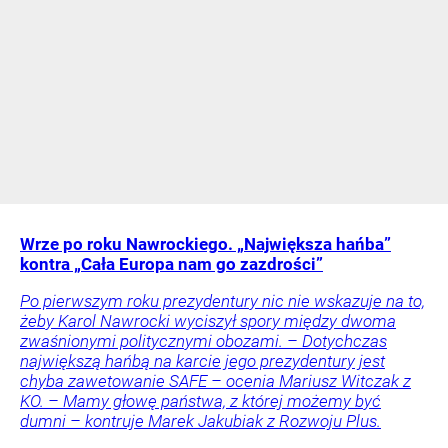
Wrze po roku Nawrockiego. „Największa hańba”
kontra „Cała Europa nam go zazdrości”
Po pierwszym roku prezydentury nic nie wskazuje na to,
żeby Karol Nawrocki wyciszył spory między dwoma
zwaśnionymi politycznymi obozami. – Dotychczas
największą hańbą na karcie jego prezydentury jest
chyba zawetowanie SAFE – ocenia Mariusz Witczak z
KO. – Mamy głowę państwa, z której możemy być
dumni – kontruje Marek Jakubiak z Rozwoju Plus.