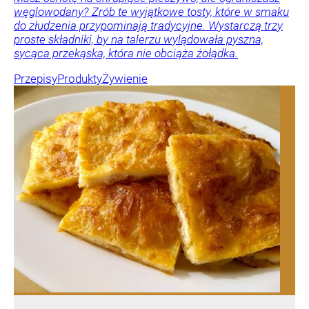
węglowodany? Zrób te wyjątkowe tosty, które w smaku
do złudzenia przypominają tradycyjne. Wystarczą trzy
proste składniki, by na talerzu wylądowała pyszna,
sycąca przekąska, która nie obciąża żołądka.
Przepisy
Produkty
Żywienie