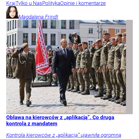
Kraj
Tylko u Nas
Polityka
Opinie i komentarze
Magdalena
Frindt
Obława na kierowców z „aplikacją”. Co druga
kontrola z mandatem
Kontrola kierowców z „aplikacją” ujawniła ogromną