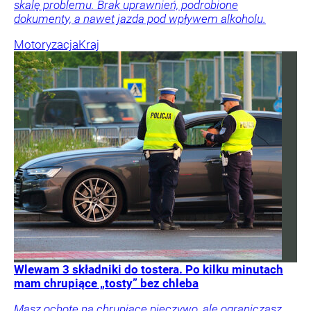
skalę problemu. Brak uprawnień, podrobione
dokumenty, a nawet jazda pod wpływem alkoholu.
Motoryzacja
Kraj
Wlewam 3 składniki do tostera. Po kilku minutach
mam chrupiące „tosty” bez chleba
Masz ochotę na chrupiące pieczywo, ale ograniczasz