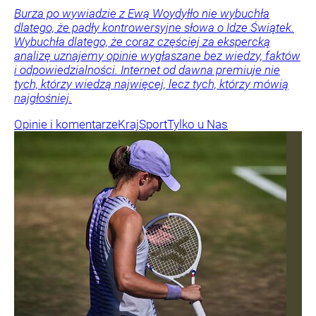
Burza po wywiadzie z Ewą Woydyłło nie wybuchła
dlatego, że padły kontrowersyjne słowa o Idze Świątek.
Wybuchła dlatego, że coraz częściej za ekspercką
analizę uznajemy opinie wygłaszane bez wiedzy, faktów
i odpowiedzialności. Internet od dawna premiuje nie
tych, którzy wiedzą najwięcej, lecz tych, którzy mówią
najgłośniej.
Opinie i komentarze
Kraj
Sport
Tylko u Nas