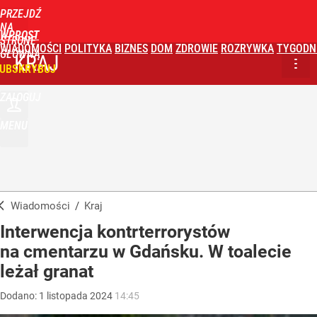
PRZEJDŹ
NA
WPROST
STRONĘ
WIADOMOŚCI
POLITYKA
BIZNES
DOM
ZDROWIE
ROZRYWKA
TYGODN
GŁÓWNĄ
KRAJ
UBSKRYBUJ
ZALOGUJ
MENU
Wiadomości
/
Kraj
Interwencja kontrterrorystów
na cmentarzu w Gdańsku. W toalecie
leżał granat
Dodano:
1
listopada
2024
14:45