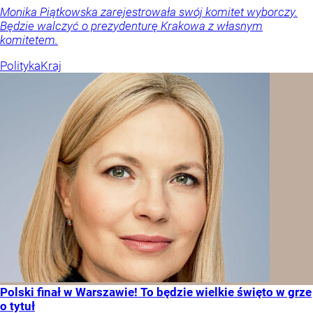
Monika Piątkowska zarejestrowała swój komitet wyborczy.
Będzie walczyć o prezydenturę Krakowa z własnym
komitetem.
Polityka
Kraj
Polski finał w Warszawie! To będzie wielkie święto w grze
o tytuł