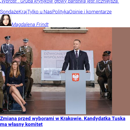
„Wprost”. Grupa krytyków głowy państwa jest liczniejsza.
Sondaże
Kraj
Tylko u Nas
Polityka
Opinie i komentarze
Magdalena
Frindt
Zmiana przed wyborami w Krakowie. Kandydatka Tuska
ma własny komitet