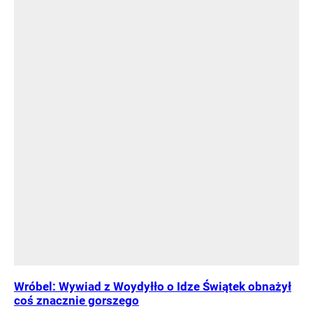
Wróbel: Wywiad z Woydyłło o Idze Świątek obnażył
coś znacznie gorszego