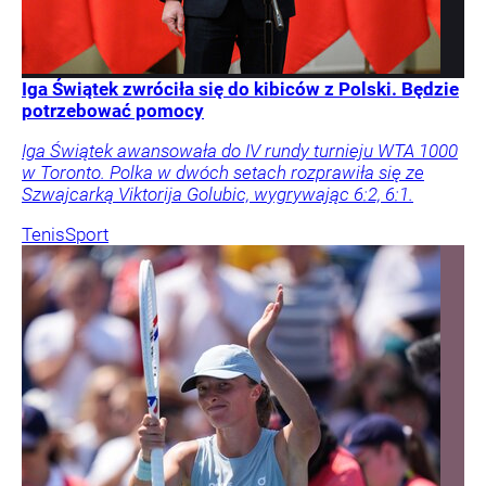
Iga Świątek zwróciła się do kibiców z Polski. Będzie
potrzebować pomocy
Iga Świątek awansowała do IV rundy turnieju WTA 1000
w Toronto. Polka w dwóch setach rozprawiła się ze
Szwajcarką Viktorija Golubic, wygrywając 6:2, 6:1.
Tenis
Sport