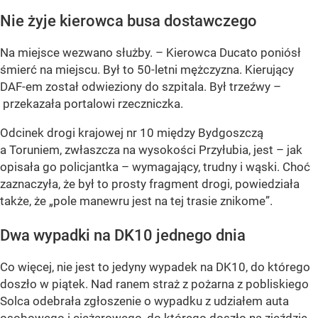
Nie żyje kierowca busa dostawczego
Na miejsce wezwano służby. – Kierowca Ducato poniósł
śmierć na miejscu. Był to 50-letni mężczyzna. Kierujący
DAF-em został odwieziony do szpitala. Był trzeźwy –
przekazała portalowi rzeczniczka.
Odcinek drogi krajowej nr 10 między Bydgoszczą
a Toruniem, zwłaszcza na wysokości Przyłubia, jest – jak
opisała go policjantka – wymagający, trudny i wąski. Choć
zaznaczyła, że był to prosty fragment drogi, powiedziała
także, że „pole manewru jest na tej trasie znikome”.
Dwa wypadki na DK10 jednego dnia
Co więcej, nie jest to jedyny wypadek na DK10, do którego
doszło w piątek. Nad ranem straż z pożarna z pobliskiego
Solca odebrała zgłoszenie o wypadku z udziałem auta
osobowego i ciężarowego, do którego doszło na zjeździe