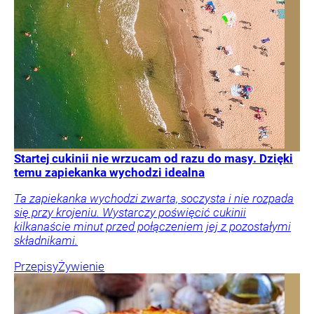
Startej cukinii nie wrzucam od razu do masy. Dzięki
temu zapiekanka wychodzi idealna
Ta zapiekanka wychodzi zwarta, soczysta i nie rozpada
się przy krojeniu. Wystarczy poświęcić cukinii
kilkanaście minut przed połączeniem jej z pozostałymi
składnikami.
Przepisy
Żywienie