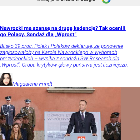
Nawrocki ma szansę na drugą kadencję? Tak ocenili
go Polacy. Sondaż dla „Wprost”
Blisko 39 proc. Polek i Polaków deklaruje, że ponownie
zagłosowałoby na Karola Nawrockiego w wyborach
prezydenckich – wynika z sondażu SW Research dla
„Wprost”. Grupa krytyków głowy państwa jest liczniejsza.
Magdalena
Frindt