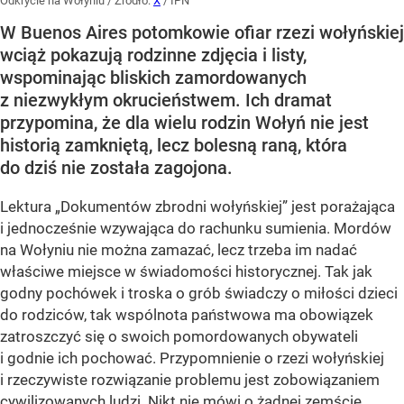
Odkrycie na Wołyniu
/ Źródło:
X
/
IPN
W Buenos Aires potomkowie ofiar rzezi wołyńskiej
wciąż pokazują rodzinne zdjęcia i listy,
wspominając bliskich zamordowanych
z niezwykłym okrucieństwem. Ich dramat
przypomina, że dla wielu rodzin Wołyń nie jest
historią zamkniętą, lecz bolesną raną, która
do dziś nie została zagojona.
Lektura „Dokumentów zbrodni wołyńskiej” jest porażająca
i jednocześnie wzywająca do rachunku sumienia. Mordów
na Wołyniu nie można zamazać, lecz trzeba im nadać
właściwe miejsce w świadomości historycznej. Tak jak
godny pochówek i troska o grób świadczy o miłości dzieci
do rodziców, tak wspólnota państwowa ma obowiązek
zatroszczyć się o swoich pomordowanych obywateli
i godnie ich pochować. Przypomnienie o rzezi wołyńskiej
i rzeczywiste rozwiązanie problemu jest zobowiązaniem
cywilizowanych ludzi. Nikt nie mówi o żadnej zemście,