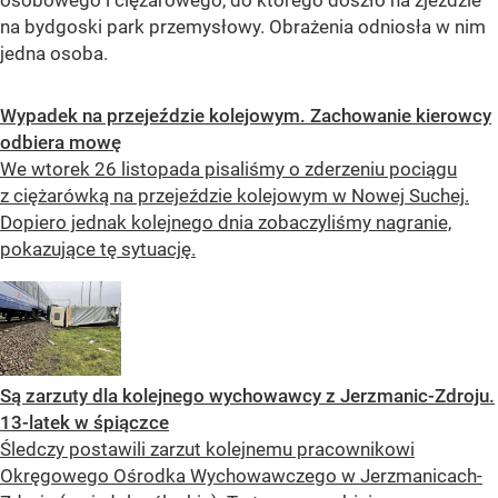
na bydgoski park przemysłowy. Obrażenia odniosła w nim
jedna osoba.
Wypadek na przejeździe kolejowym. Zachowanie kierowcy
odbiera mowę
We wtorek 26 listopada pisaliśmy o zderzeniu pociągu
z ciężarówką na przejeździe kolejowym w Nowej Suchej.
Dopiero jednak kolejnego dnia zobaczyliśmy nagranie,
pokazujące tę sytuację.
Są zarzuty dla kolejnego wychowawcy z Jerzmanic-Zdroju.
13-latek w śpiączce
Śledczy postawili zarzut kolejnemu pracownikowi
Okręgowego Ośrodka Wychowawczego w Jerzmanicach-