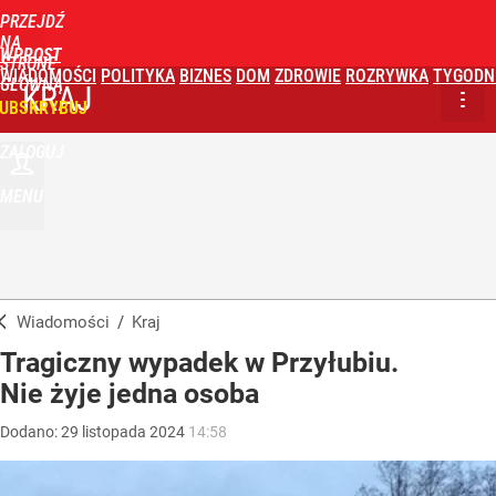
PRZEJDŹ
NA
WPROST
STRONĘ
WIADOMOŚCI
POLITYKA
BIZNES
DOM
ZDROWIE
ROZRYWKA
TYGODN
GŁÓWNĄ
KRAJ
UBSKRYBUJ
ZALOGUJ
MENU
Wiadomości
/
Kraj
Tragiczny wypadek w Przyłubiu.
Nie żyje jedna osoba
Dodano:
29
listopada
2024
14:58