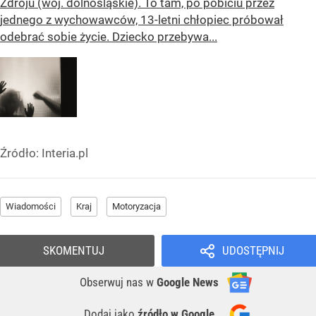
Zdroju (woj. dolnośląskie). To tam, po pobiciu przez
jednego z wychowawców, 13-letni chłopiec próbował
odebrać sobie życie. Dziecko przebywa...
Źródło:
Interia.pl
Wiadomości
Kraj
Motoryzacja
SKOMENTUJ
UDOSTĘPNIJ
Obserwuj nas
w
Google News
Dodaj jako
źródło w Google