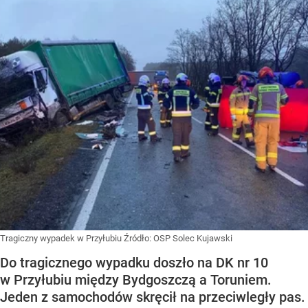
Tragiczny wypadek w Przyłubiu
Źródło:
OSP Solec Kujawski
Do tragicznego wypadku doszło na DK nr 10
w Przyłubiu między Bydgoszczą a Toruniem.
Jeden z samochodów skręcił na przeciwległy pas.