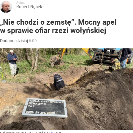
Autor:
Robert Nęcek
„Nie chodzi o zemstę”. Mocny apel
w sprawie ofiar rzezi wołyńskiej
Dodano:
dzisiaj
6:09