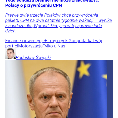
Polacy o przywróceniu CPN
Prawie dwie trzecie Polaków chce przywrócenia
pakietu CPN na dwa ostatnie tygodnie wakacji – wynika
z sondażu dla „Wprost”. Decyzja w tej sprawie lada
dzień.
Finanse i inwestycje
Firmy i rynki
Gospodarka
Twój
portfel
Motoryzacja
Tylko u Nas
Radosław
Święcki