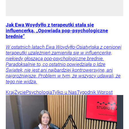
Jak Ewa Woydyłło z terapeutki stała się
influencerką. „Opowiada pop-psychologiczne
brednie”
W ostatnich latach Ewa Woydyłło-Osiatyńska z cenionej
terapeutki uzależnień zamieniła się w influencerkę,
niekiedy głoszącą pop-psychologiczne brednie.
Paradoksalnie to, co ostatnio powiedziała o Idze
Świątek, nie jest ani najbardziej kontrowersyjne, ani
najgroźniejsze. Problem w tym, że wszyscy udawali, że
tego nie widzą.
Kraj
Życie
Psychologia
Tylko u Nas
Tygodnik Wprost