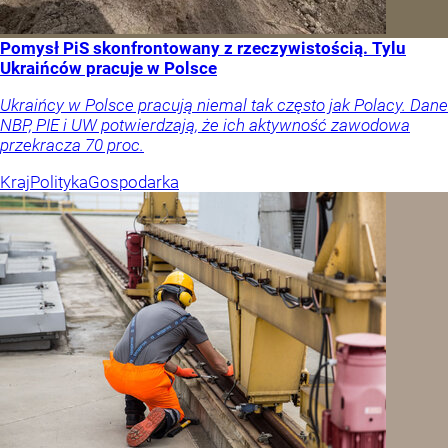
Pomysł PiS skonfrontowany z rzeczywistością. Tylu
Ukraińców pracuje w Polsce
Ukraińcy w Polsce pracują niemal tak często jak Polacy. Dane
NBP, PIE i UW potwierdzają, że ich aktywność zawodowa
przekracza 70 proc.
Kraj
Polityka
Gospodarka