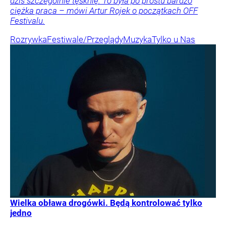
dziś szczególnie tęsknię. To była po prostu bardzo
ciężka praca – mówi Artur Rojek o początkach OFF
Festivalu.
Rozrywka
Festiwale/Przeglądy
Muzyka
Tylko u Nas
Wielka obława drogówki. Będą kontrolować tylko
jedno