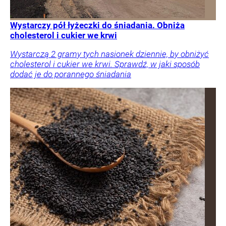
Wystarczy pół łyżeczki do śniadania. Obniża
cholesterol i cukier we krwi
Wystarczą 2 gramy tych nasionek dziennie, by obniżyć
cholesterol i cukier we krwi. Sprawdź, w jaki sposób
dodać je do porannego śniadania