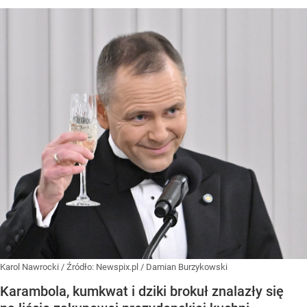
Karol Nawrocki
/ Źródło:
Newspix.pl
/
Damian Burzykowski
Karambola, kumkwat i dziki brokuł znalazły się