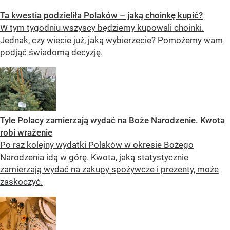
Ta kwestia podzieliła Polaków – jaką choinkę kupić?
W tym tygodniu wszyscy będziemy kupowali choinki.
Jednak, czy wiecie już, jaką wybierzecie? Pomożemy wam
podjąć świadomą decyzję.
Tyle Polacy zamierzają wydać na Boże Narodzenie. Kwota
robi wrażenie
Po raz kolejny wydatki Polaków w okresie Bożego
Narodzenia idą w górę. Kwota, jaką statystycznie
zamierzają wydać na zakupy spożywcze i prezenty, może
zaskoczyć.