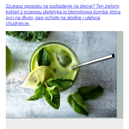
Szukasz sposobu na podjadanie na diecie? Ten zielony
koktajl z przepisu dietetyka to błonnikowa bomba, która
syci na długo, gasi ochotę na słodkie i ułatwia
chudnięcie.