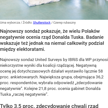
Urna wyborcza
/ Źródło:
Shutterstock
/
Czerep rubaszny
Najnowszy sondaż pokazuje, że wielu Polaków
negatywnie ocenia rząd Donalda Tuska. Badanie
wskazuje też jednak na niemal całkowity podział
między elektoratami.
Najnowszy sondaż United Surveys by IBRiS dla WP przynosi
niekorzystne wyniki dla koalicji rządzącej. Negatywną
ocenę jej dotychczasowych działań wystawiło łącznie 58
proc. ankietowanych. Największa grupa, obejmująca 36,2
proc. respondentów, wybrała odpowiedź „zdecydowanie
negatywnie”. Kolejne 21,8 proc. ocenia gabinet Donalda
Tuska „raczej negatywnie”.
Tylko 3,5 proc. zdecydowanie chwali rząd