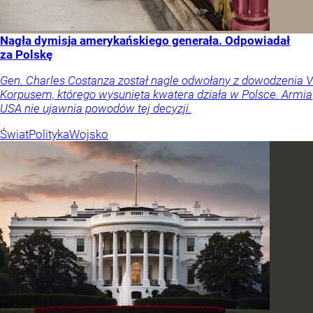
Nagła dymisja amerykańskiego generała. Odpowiadał
za Polskę
Gen. Charles Costanza został nagle odwołany z dowodzenia V
Korpusem, którego wysunięta kwatera działa w Polsce. Armia
USA nie ujawnia powodów tej decyzji.
Świat
Polityka
Wojsko