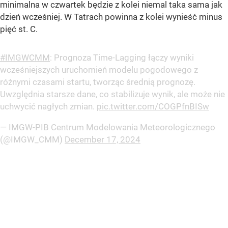
minimalna w czwartek będzie z kolei niemal taka sama jak
dzień wcześniej. W Tatrach powinna z kolei wynieść minus
pięć st. C.
#IMGWCMM
: Prognoza Time-Lagging łączy wyniki
wcześniejszych uruchomień modelu pogodowego z
różnymi czasami startu, tworząc średnią prognozę.
Uwzględnia starsze dane, co stabilizuje wynik, ale może nie
uchwycić nagłych zmian.
pic.twitter.com/COGPfnBISw
— IMGW-PIB Centrum Modelowania Meteorologicznego
(@IMGW_CMM)
December 17, 2024