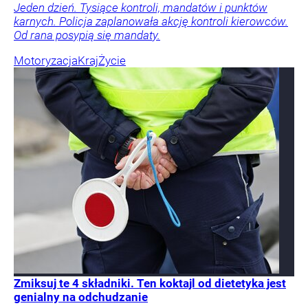
Jeden dzień. Tysiące kontroli, mandatów i punktów
karnych. Policja zaplanowała akcję kontroli kierowców.
Od rana posypią się mandaty.
Motoryzacja
Kraj
Życie
Zmiksuj te 4 składniki. Ten koktajl od dietetyka jest
genialny na odchudzanie