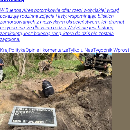
W Buenos Aires potomkowie ofiar rzezi wołyńskiej wciąż
pokazują rodzinne zdjęcia i listy, wspominając bliskich
zamordowanych z niezwykłym okrucieństwem. Ich dramat
przypomina, że dla wielu rodzin Wołyń nie jest historią
zamkniętą, lecz bolesną raną, która do dziś nie została
zagojona.
Kraj
Polityka
Opinie i komentarze
Tylko u Nas
Tygodnik Wprost