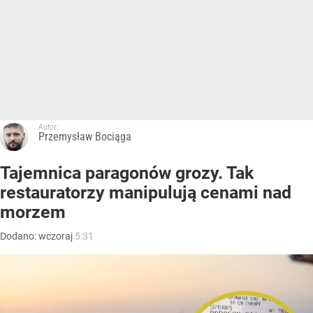
Autor:
Przemysław Bociąga
Tajemnica paragonów grozy. Tak
restauratorzy manipulują cenami nad
morzem
Dodano:
wczoraj
5:31