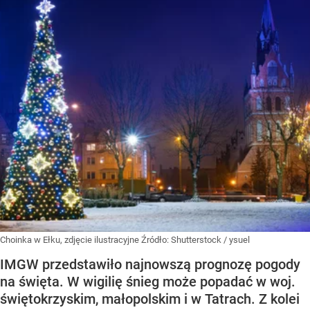
Choinka w Ełku, zdjęcie ilustracyjne
Źródło:
Shutterstock
/
ysuel
IMGW przedstawiło najnowszą prognozę pogody
na święta. W wigilię śnieg może popadać w woj.
świętokrzyskim, małopolskim i w Tatrach. Z kolei