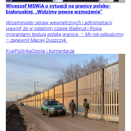
Wiceszef MSWiA o sytuacji na granicy polsko-
białoruskiej. „Widzimy pewne wzmożenie”
Wiceminister spraw wewnętrznych i administracji
ujawnił, że w ostatnim czasie Białoruś i Rosja
migrantami testują polską granicę. – My nie odpuścimy
– zapewnił Maciej Duszczyk.
Kraj
Polityka
Opinie i komentarze