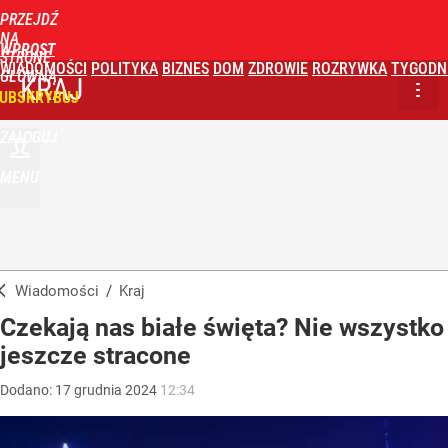
PRZEJDŹ
NA
WPROST
STRONĘ
WIADOMOŚCI
POLITYKA
BIZNES
DOM
ZDROWIE
ROZRYWKA
TYGODN
GŁÓWNĄ
KRAJ
UBSKRYBUJ
ZALOGUJ
MENU
Wiadomości
/
Kraj
Czekają nas białe święta? Nie wszystko
jeszcze stracone
Dodano:
17
grudnia
2024
12:34