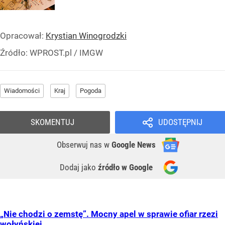
Opracował:
Krystian Winogrodzki
Źródło:
WPROST.pl
/
IMGW
Wiadomości
Kraj
Pogoda
SKOMENTUJ
UDOSTĘPNIJ
Obserwuj nas
w
Google News
Dodaj jako
źródło w Google
„Nie chodzi o zemstę”. Mocny apel w sprawie ofiar rzezi
wołyńskiej