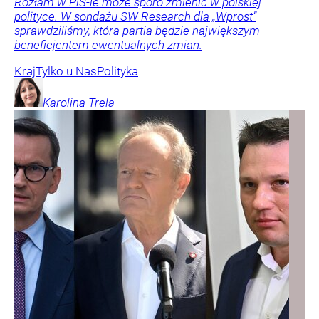
Rozłam w PiS-ie może sporo zmienić w polskiej
polityce. W sondażu SW Research dla „Wprost”
sprawdziliśmy, która partia będzie największym
beneficjentem ewentualnych zmian.
Kraj
Tylko u Nas
Polityka
Karolina
Trela