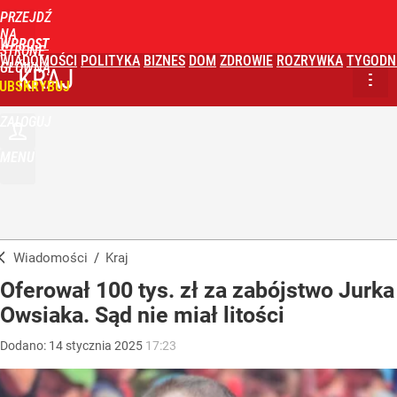
PRZEJDŹ
NA
WPROST
STRONĘ
WIADOMOŚCI
POLITYKA
BIZNES
DOM
ZDROWIE
ROZRYWKA
TYGODN
GŁÓWNĄ
KRAJ
UBSKRYBUJ
ZALOGUJ
MENU
Wiadomości
/
Kraj
Oferował 100 tys. zł za zabójstwo Jurka
Owsiaka. Sąd nie miał litości
Dodano:
14
stycznia
2025
17:23