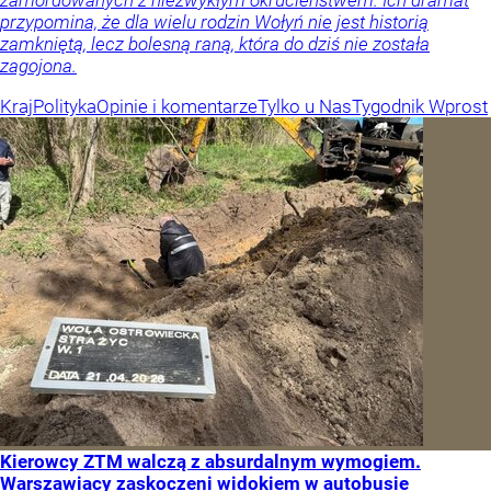
przypomina, że dla wielu rodzin Wołyń nie jest historią
zamkniętą, lecz bolesną raną, która do dziś nie została
zagojona.
Kraj
Polityka
Opinie i komentarze
Tylko u Nas
Tygodnik Wprost
Kierowcy ZTM walczą z absurdalnym wymogiem.
Warszawiacy zaskoczeni widokiem w autobusie