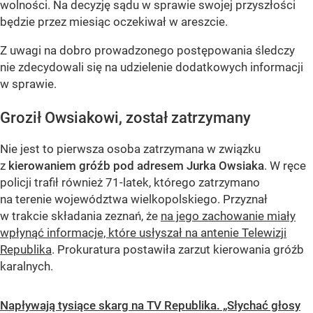
wolności. Na decyzję sądu w sprawie swojej przyszłości
będzie przez miesiąc oczekiwał w areszcie.
Z uwagi na dobro prowadzonego postępowania śledczy
nie zdecydowali się na udzielenie dodatkowych informacji
w sprawie.
Groził Owsiakowi, został zatrzymany
Nie jest to pierwsza osoba zatrzymana w związku
z
kierowaniem gróźb pod adresem Jurka Owsiaka
. W ręce
policji trafił również 71-latek, którego zatrzymano
na terenie województwa wielkopolskiego. Przyznał
w trakcie składania zeznań, że
na jego zachowanie miały
wpłynąć informacje, które usłyszał na antenie Telewizji
Republika
. Prokuratura postawiła zarzut kierowania gróźb
karalnych.
Napływają tysiące skarg na TV Republika. „Słychać głosy