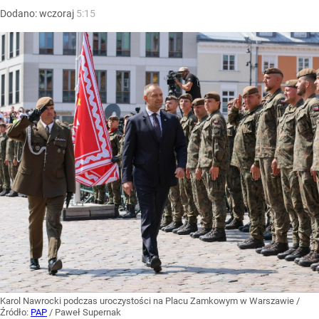
Dodano:
wczoraj
5:15
Karol Nawrocki podczas uroczystości na Placu Zamkowym w Warszawie
/
Źródło:
PAP
/
Paweł Supernak