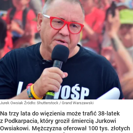
Jurek Owsiak
Źródło:
Shutterstock
/
Grand Warszawski
Na trzy lata do więzienia może trafić 38-latek
z Podkarpacia, który groził śmiercią Jurkowi
Owsiakowi. Mężczyzna oferował 100 tys. złotych