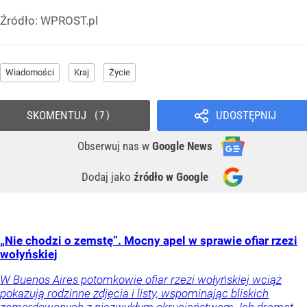
Źródło:
WPROST.pl
Wiadomości
Kraj
Życie
SKOMENTUJ
UDOSTĘPNIJ
7
Obserwuj nas
w
Google News
Dodaj jako
źródło w Google
„Nie chodzi o zemstę”. Mocny apel w sprawie ofiar rzezi
wołyńskiej
W Buenos Aires potomkowie ofiar rzezi wołyńskiej wciąż
pokazują rodzinne zdjęcia i listy, wspominając bliskich
zamordowanych z niezwykłym okrucieństwem. Ich dramat