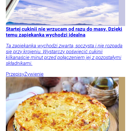
Startej cukinii nie wrzucam od razu do masy. Dzięki
temu zapiekanka wychodzi idealna
Ta zapiekanka wychodzi zwarta, soczysta i nie rozpada
się przy krojeniu. Wystarczy poświęcić cukinii
kilkanaście minut przed połączeniem jej z pozostałymi
składnikami.
Przepisy
Żywienie