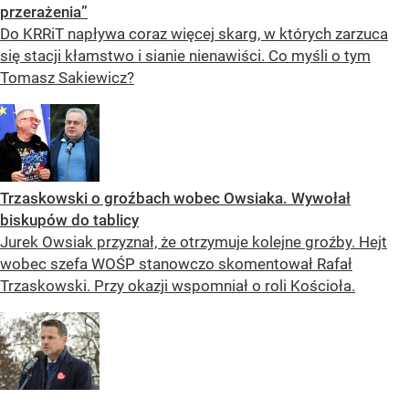
przerażenia”
Do KRRiT napływa coraz więcej skarg, w których zarzuca
się stacji kłamstwo i sianie nienawiści. Co myśli o tym
Tomasz Sakiewicz?
Trzaskowski o groźbach wobec Owsiaka. Wywołał
biskupów do tablicy
Jurek Owsiak przyznał, że otrzymuje kolejne groźby. Hejt
wobec szefa WOŚP stanowczo skomentował Rafał
Trzaskowski. Przy okazji wspomniał o roli Kościoła.