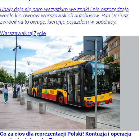
Upały dają się nam wszystkim we znaki i nie oszczędzają
wcale kierowców warszawskich autobusów. Pan Dariusz
zwrócił na to uwagę, kierując pojazdem w spódnicy.
Warszawa
Kraj
Życie
Co za cios dla reprezentacji Polski! Kontuzja i operacja