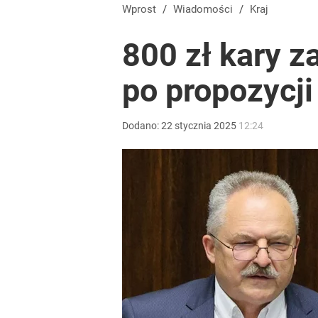
Wprost
/
Wiadomości
/
Kraj
800 zł kary z
po propozycj
Dodano:
22
stycznia
2025
12:24