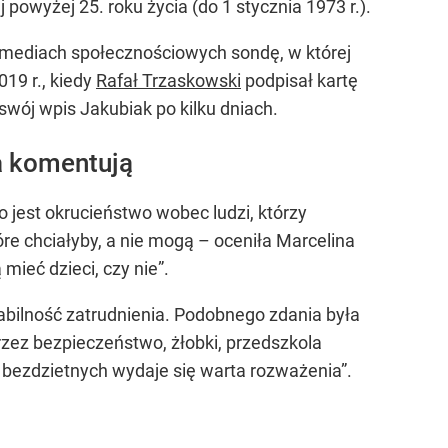
j powyżej 25. roku życia (do 1 stycznia 1973 r.).
 mediach społecznościowych sondę, w której
19 r., kiedy
Rafał Trzaskowski
podpisał kartę
swój wpis Jakubiak po kilku dniach.
a komentują
o jest okrucieństwo wobec ludzi, którzy
re chciałyby, a nie mogą – oceniła Marcelina
ieć dzieci, czy nie”.
abilność zatrudnienia. Podobnego zdania była
rzez bezpieczeństwo, żłobki, przedszkola
b bezdzietnych wydaje się warta rozważenia”.