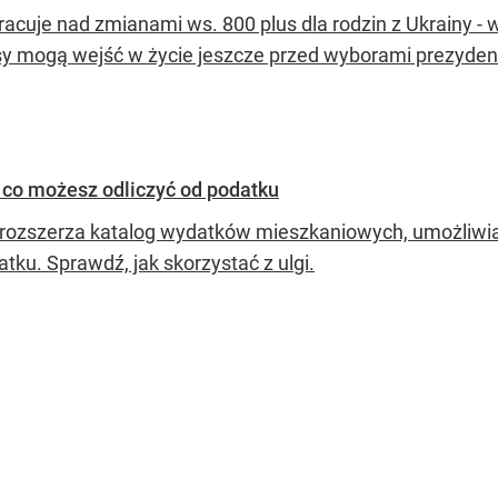
racuje nad zmianami ws. 800 plus dla rodzin z Ukrainy - 
sy mogą wejść w życie jeszcze przed wyborami prezyden
 co możesz odliczyć od podatku
 rozszerza katalog wydatków mieszkaniowych, umożliwiając
tku. Sprawdź, jak skorzystać z ulgi.