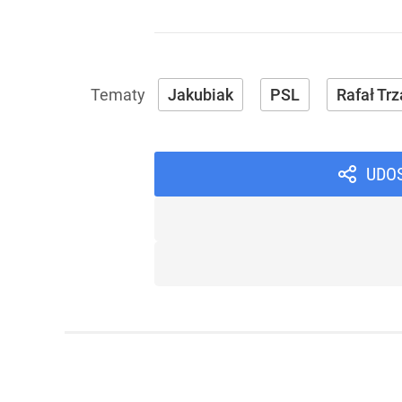
Jakubiak
PSL
Rafał Tr
UDO