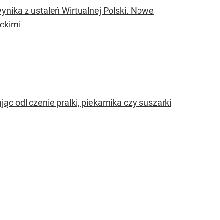
wynika z ustaleń Wirtualnej Polski. Nowe
ckimi.
 odliczenie pralki, piekarnika czy suszarki