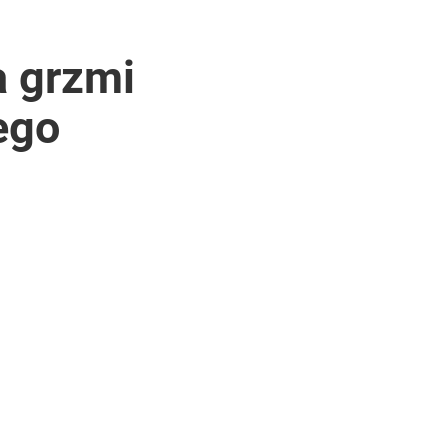
a grzmi
ego