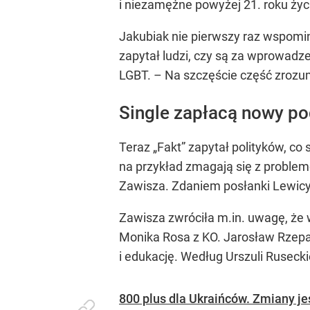
i niezamężne powyżej 21. roku życia
Jakubiak nie pierwszy raz wspomi
zapytał ludzi, czy są za wprowadz
LGBT. – Na szczęście część zrozumi
Single zapłacą nowy po
Teraz „Fakt” zapytał polityków, co
na przykład zmagają się z probleme
Zawisza. Zdaniem posłanki Lewicy 
Zawisza zwróciła m.in. uwagę, że 
Monika Rosa z KO. Jarosław Rzepa 
i edukację. Według Urszuli Ruseck
800 plus dla Ukraińców. Zmiany j