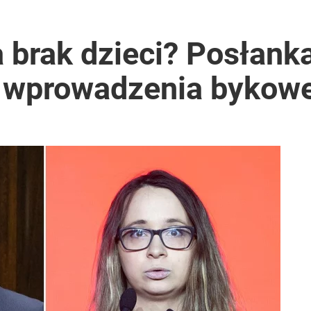
a brak dzieci? Posłank
i wprowadzenia bykow