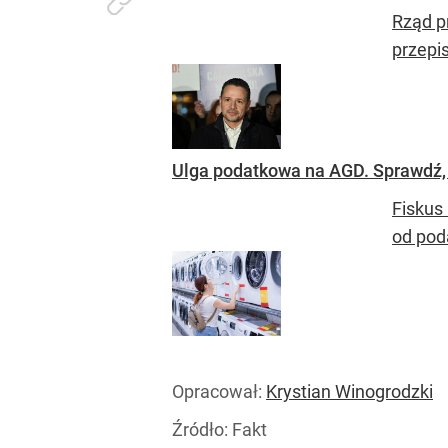
Rząd p
przepi
Ulga podatkowa na AGD. Sprawdź,
Fiskus
od poda
Opracował:
Krystian Winogrodzki
Źródło:
Fakt