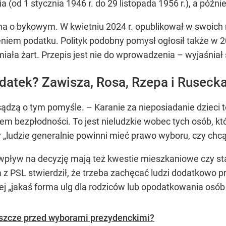
 (od 1 stycznia 1946 r. do 29 listopada 1956 r.), a późnie
na o bykowym. W kwietniu 2024 r. opublikował w swoich
eniem podatku. Polityk podobny pomysł ogłosił także w 20
ała żart. Przepis jest nie do wprowadzenia – wyjaśniał 
datek? Zawisza, Rosa, Rzepa i Ruseck
 sądzą o tym pomyśle. – Karanie za nieposiadanie dzieci t
m bezpłodności. To jest nieludzkie wobec tych osób, któ
„ludzie generalnie powinni mieć prawo wyboru, czy chcą m
wpływ na decyzję mają też kwestie mieszkaniowe czy st
z PSL stwierdził, że trzeba zachęcać ludzi dodatkowo p
iej „jakaś forma ulg dla rodziców lub opodatkowania osó
eszcze przed wyborami prezydenckimi?