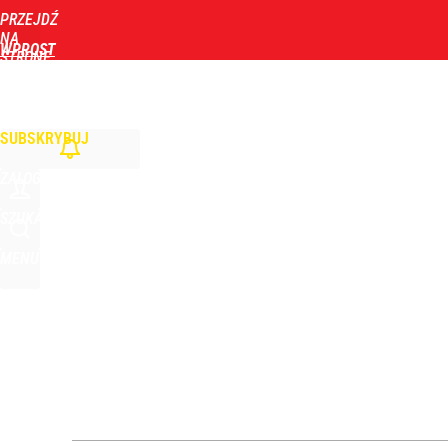
PRZEJDŹ
Udostępnij
11
Skomentuj
NA
WPROST
STRONĘ
GŁÓWNĄ
WIADOMOŚCI
POLITYKA
BIZNES
DOM
ZDROWIE
ROZRYWKA
TYGOD
SUBSKRYBUJ
ZALOGUJ
SZUKAJ
MENU