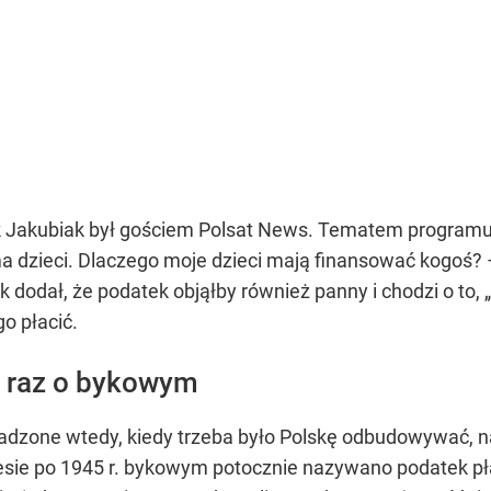
k Jakubiak był gościem Polsat News. Tematem programu b
dzieci. Dlaczego moje dzieci mają finansować kogoś? –
 dodał, że podatek objąłby również panny i chodzi o to,
go płacić.
y raz o bykowym
dzone wtedy, kiedy trzeba było Polskę odbudowywać, na
esie po 1945 r. bykowym potocznie nazywano podatek pł