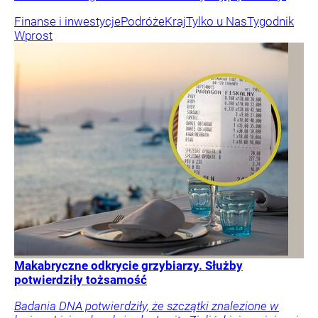
Finanse i inwestycje
Podróże
Kraj
Tylko u Nas
Tygodnik
Wprost
Makabryczne odkrycie grzybiarzy. Służby
potwierdziły tożsamość
Badania DNA potwierdziły, że szczątki znalezione w