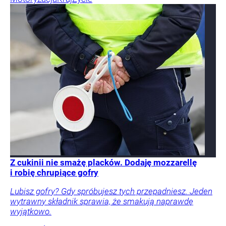
Z cukinii nie smażę placków. Dodaję mozzarellę
i robię chrupiące gofry
Lubisz gofry? Gdy spróbujesz tych przepadniesz. Jeden
wytrawny składnik sprawia, że smakują naprawdę
wyjątkowo.