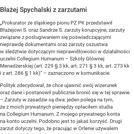
Błażej Spychalski z zarzutami
„Prokurator ze śląskiego pionu PZ PK przedstawił
Błażejowi S. oraz Sandrze S. zarzuty korupcyjne, zarzuty
związane z posługiwaniem się poświadczającymi
nieprawdę dokumentami oraz zarzuty oszustwa
w śledztwie dotyczącym nieprawidłowości w działalności
uczelni Collegium Humanum – Szkoły Głównej
Menadżerskiej (art. 229 § 3 kk, art. 271 § 3 kk, art. 273 kk
i z art. 286 § 1 kk)” – zaznaczono w komunikacie.
Polityk zdecydował, że chce ujawnić swój wizerunek
oraz dane i postanowił publicznie bronić się w tej sprawie.
– Zarzuty w zasadzie są dwa: jeden polega na tym,
że z moich prywatnych pieniędzy opłaciłem studia
na Collegium Humanum. Z mojego prywatnego konta
na konto uczelni. Podobno jest to jakaś korzyść. Drugi
zarzut dotyczy tego, że pracując w Orlenie używałem