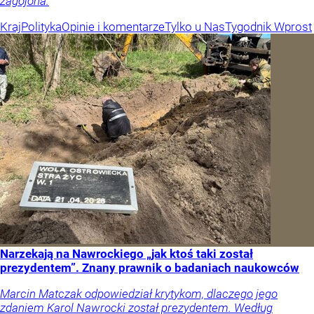
zagojona.
Kraj
Polityka
Opinie i komentarze
Tylko u Nas
Tygodnik Wprost
Narzekają na Nawrockiego „jak ktoś taki został
prezydentem”. Znany prawnik o badaniach naukowców
Marcin Matczak odpowiedział krytykom, dlaczego jego
zdaniem Karol Nawrocki został prezydentem. Według