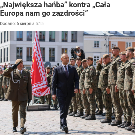
„Największa hańba” kontra „Cała
Europa nam go zazdrości”
Dodano:
6
sierpnia
5:15