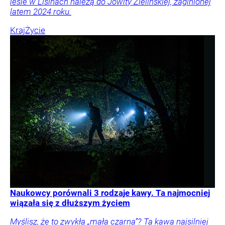
lesie w Lisinach należą do Jowity Zielińskiej, zaginionej
latem 2024 roku.
Kraj
Życie
Naukowcy porównali 3 rodzaje kawy. Ta najmocniej
wiązała się z dłuższym życiem
Myślisz, że to zwykła „mała czarna”? Ta kawa najsilniej