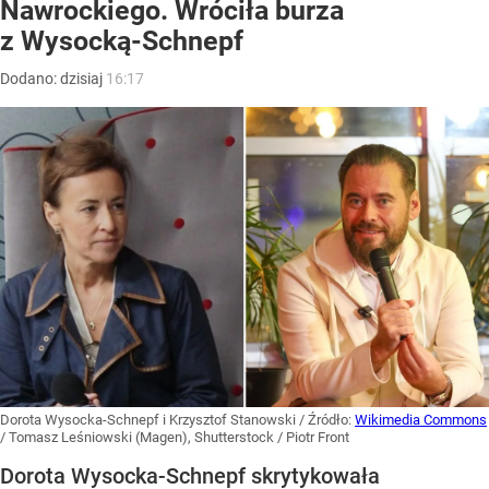
Nawrockiego. Wróciła burza
z Wysocką-Schnepf
Dodano:
dzisiaj
16:17
Dorota Wysocka-Schnepf i Krzysztof Stanowski
/ Źródło:
Wikimedia Commons
/
Tomasz Leśniowski (Magen), Shutterstock / Piotr Front
Dorota Wysocka-Schnepf skrytykowała