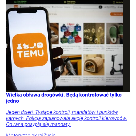
Wielka obława drogówki. Będą kontrolować tylko
jedno
Jeden dzień. Tysiące kontroli, mandatów i punktów
karnych. Policja zaplanowała akcję kontroli kierowców.
Od rana posypią się mandaty.
Motoryzacja
Kraj
Życie