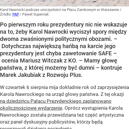
Karol Nawrocki podczas uroczystości na Placu Zamkowym w Warszawie
/
Źródło:
PAP
/
Paweł Supernak
Po pierwszym roku prezydentury nic nie wskazuje
na to, żeby Karol Nawrocki wyciszył spory między
dwoma zwaśnionymi politycznymi obozami. –
Dotychczas największą hańbą na karcie jego
prezydentury jest chyba zawetowanie SAFE –
ocenia Mariusz Witczak z KO. – Mamy głowę
państwa, z której możemy być dumni – kontruje
Marek Jakubiak z Rozwoju Plus.
W czwartek 6 sierpnia mija dokładnie rok od zaprzysiężenia
Karola Nawrockiego na urząd głowy państwa. Z tej okazji
na dziedzińcu Pałacu Prezydenckiego zaplanowano
okolicznościowe wydarzenie
. Oprócz wystąpienia Karola
Nawrockiego została przewidziana też część artystyczna
oraz panel dyskusyjny publicystów, którzy będą
recenzowali działania prezydenta.