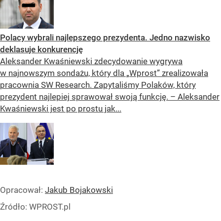
Polacy wybrali najlepszego prezydenta. Jedno nazwisko
deklasuje konkurencję
Aleksander Kwaśniewski zdecydowanie wygrywa
w najnowszym sondażu, który dla „Wprost” zrealizowała
pracownia SW Research. Zapytaliśmy Polaków, który
prezydent najlepiej sprawował swoją funkcję. – Aleksander
Kwaśniewski jest po prostu jak...
Opracował:
Jakub Bojakowski
Źródło:
WPROST.pl