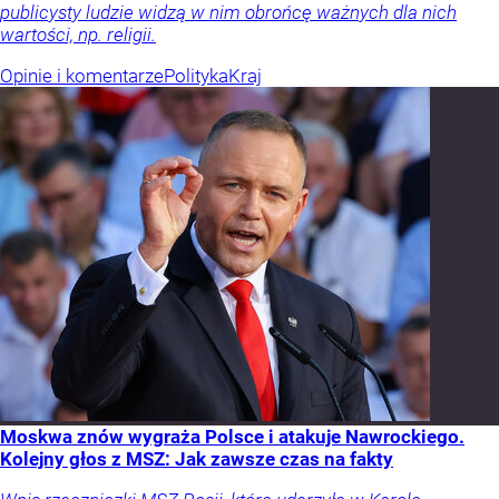
publicysty ludzie widzą w nim obrońcę ważnych dla nich
wartości, np. religii.
Opinie i komentarze
Polityka
Kraj
Moskwa znów wygraża Polsce i atakuje Nawrockiego.
Kolejny głos z MSZ: Jak zawsze czas na fakty