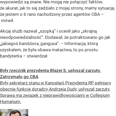
wypowiedzi są znane. Nie mogę nie połączyć faktów,
że akurat, jak to się zadziało z mojej strony, mamy sytuację,
że jestem o 6 rano nachodzony przez agentów CBA –
mówił.
Akcję służb nazwał „szopką” i ocenił jako „skrajną
nieodpowiedzialność”. Dodawał, że potraktowano go jak
„jakiegoś bandziora, gangusa”. – Informacja, którą
uzyskałem, że była obawa matactwa, to po prostu
bandyterka – stwierdzał.
Były rzecznik prezydenta Błażej S. usłyszał zarzuty.
Zatrzymało go CBA
Były sekretarz stanu w Kancelarii Prezydenta RP, pełniący
obecnie funkcję doradcy Andrzeja Dudy, usłyszał zarzuty.
Sprawa ma związek z nieprawidłowościami w Collegium
Humanum.