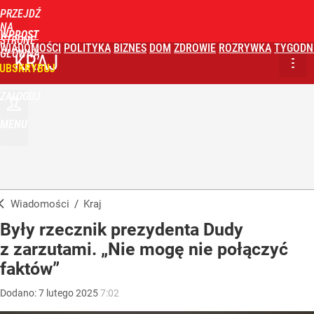
PRZEJDŹ
NA
WPROST
STRONĘ
WIADOMOŚCI
POLITYKA
BIZNES
DOM
ZDROWIE
ROZRYWKA
TYGODN
GŁÓWNĄ
KRAJ
UBSKRYBUJ
ZALOGUJ
MENU
Wiadomości
/
Kraj
Były rzecznik prezydenta Dudy
z zarzutami. „Nie mogę nie połączyć
faktów”
Dodano:
7
lutego
2025
7:02