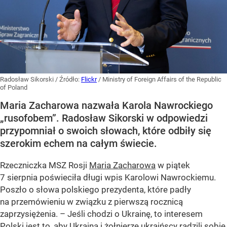
Radosław Sikorski
/ Źródło:
Flickr
/
Ministry of Foreign Affairs of the Republic
of Poland
Maria Zacharowa nazwała Karola Nawrockiego
„rusofobem”. Radosław Sikorski w odpowiedzi
przypomniał o swoich słowach, które odbiły się
szerokim echem na całym świecie.
Rzeczniczka MSZ Rosji
Maria Zacharowa
w piątek
7 sierpnia poświeciła długi wpis Karolowi Nawrockiemu.
Poszło o słowa polskiego prezydenta, które padły
na przemówieniu w związku z pierwszą rocznicą
zaprzysiężenia. – Jeśli chodzi o Ukrainę, to interesem
Polski jest to, aby Ukraina i żołnierze ukraińscy radzili sobie