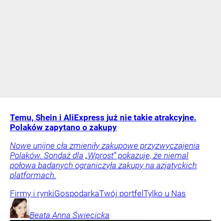
Temu, Shein i AliExpress już nie takie atrakcyjne.
Polaków zapytano o zakupy
Nowe unijne cła zmieniły zakupowe przyzwyczajenia
Polaków. Sondaż dla „Wprost” pokazuje, że niemal
połowa badanych ograniczyła zakupy na azjatyckich
platformach.
Firmy i rynki
Gospodarka
Twój portfel
Tylko u Nas
Beata Anna
Święcicka