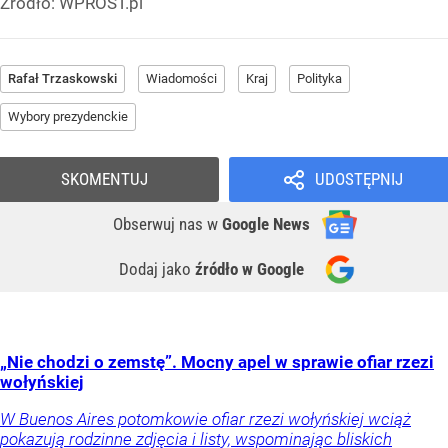
Źródło:
WPROST.pl
Rafał Trzaskowski
Wiadomości
Kraj
Polityka
Wybory prezydenckie
SKOMENTUJ
UDOSTĘPNIJ
Obserwuj nas
w
Google News
Dodaj jako
źródło w Google
„Nie chodzi o zemstę”. Mocny apel w sprawie ofiar rzezi
wołyńskiej
W Buenos Aires potomkowie ofiar rzezi wołyńskiej wciąż
pokazują rodzinne zdjęcia i listy, wspominając bliskich