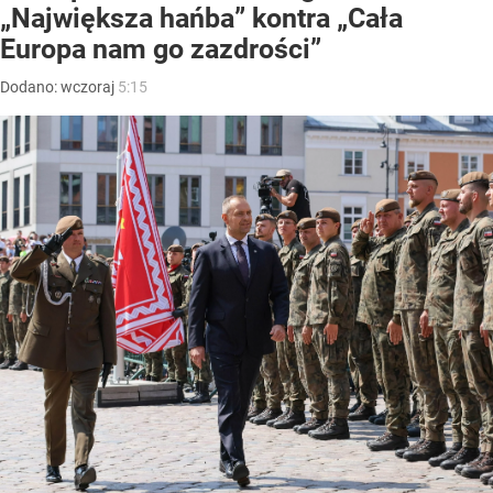
„Największa hańba” kontra „Cała
Europa nam go zazdrości”
Dodano:
wczoraj
5:15