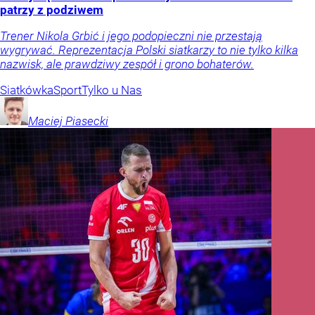
patrzy z podziwem
Trener Nikola Grbić i jego podopieczni nie przestają
wygrywać. Reprezentacja Polski siatkarzy to nie tylko kilka
nazwisk, ale prawdziwy zespół i grono bohaterów.
Siatkówka
Sport
Tylko u Nas
Maciej
Piasecki