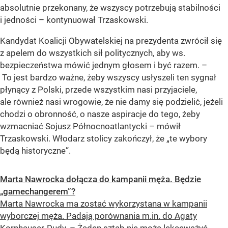
absolutnie przekonany, że wszyscy potrzebują stabilności
i jedności – kontynuował Trzaskowski.
Kandydat Koalicji Obywatelskiej na prezydenta zwrócił się
z apelem do wszystkich sił politycznych, aby ws.
bezpieczeństwa mówić jednym głosem i być razem. –
To jest bardzo ważne, żeby wszyscy usłyszeli ten sygnał
płynący z Polski, przede wszystkim nasi przyjaciele,
ale również nasi wrogowie, że nie damy się podzielić, jeżeli
chodzi o obronność, o nasze aspiracje do tego, żeby
wzmacniać Sojusz Północnoatlantycki – mówił
Trzaskowski. Włodarz stolicy zakończył, że „te wybory
będą historyczne”.
Marta Nawrocka dołącza do kampanii męża. Będzie
„gamechangerem”?
Marta Nawrocka ma zostać wykorzystana w kampanii
wyborczej męża. Padają porównania m.in. do Agaty