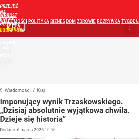
PRZEJDŹ
NA
WPROST
STRONĘ
WIADOMOŚCI
POLITYKA
BIZNES
DOM
ZDROWIE
ROZRYWKA
TYGODN
GŁÓWNĄ
KRAJ
UBSKRYBUJ
ZALOGUJ
MENU
Wiadomości
/
Kraj
Imponujący wynik Trzaskowskiego.
„Dzisiaj absolutnie wyjątkowa chwila.
Dzieje się historia”
Dodano:
6
marca
2025
10:06