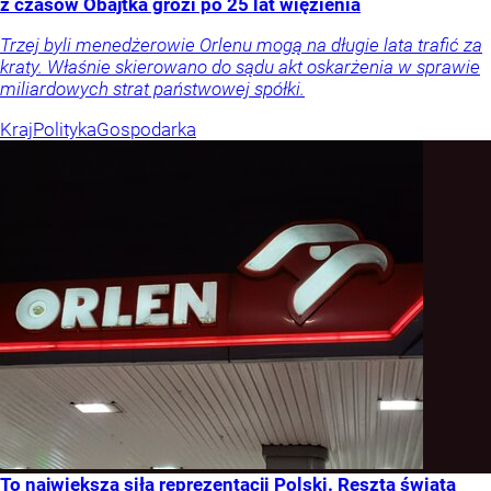
z czasów Obajtka grozi po 25 lat więzienia
Trzej byli menedżerowie Orlenu mogą na długie lata trafić za
kraty. Właśnie skierowano do sądu akt oskarżenia w sprawie
miliardowych strat państwowej spółki.
Kraj
Polityka
Gospodarka
To największa siła reprezentacji Polski. Reszta świata