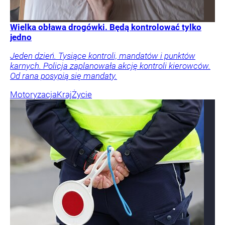
Wielka obława drogówki. Będą kontrolować tylko
jedno
Jeden dzień. Tysiące kontroli, mandatów i punktów
karnych. Policja zaplanowała akcję kontroli kierowców.
Od rana posypią się mandaty.
Motoryzacja
Kraj
Życie