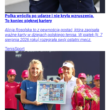
Polka wróciła po udarze i nie kryła wzruszenia.
To koniec pięknej kariery
Alicja Rosolska to z pewnością postać, która zapisała
ważne karty w dziejach polskiego tenisa. W piątek (tj. 7
sierpnia 2026 roku) rozegrała swój ostatni mecz.
Tenis
Sport