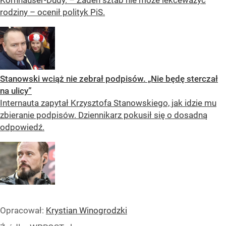
Kornhauser-Dudy. – Żaden sztab nie może lekceważyć
rodziny – ocenił polityk PiS.
Stanowski wciąż nie zebrał podpisów. „Nie będę sterczał
na ulicy”
Internauta zapytał Krzysztofa Stanowskiego, jak idzie mu
zbieranie podpisów. Dziennikarz pokusił się o dosadną
odpowiedź.
Opracował:
Krystian Winogrodzki