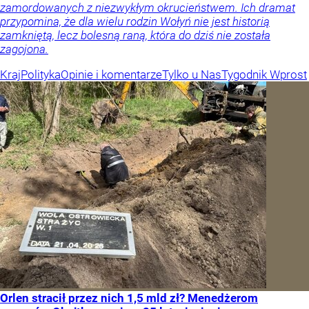
zamordowanych z niezwykłym okrucieństwem. Ich dramat
przypomina, że dla wielu rodzin Wołyń nie jest historią
zamkniętą, lecz bolesną raną, która do dziś nie została
zagojona.
Kraj
Polityka
Opinie i komentarze
Tylko u Nas
Tygodnik Wprost
Orlen stracił przez nich 1,5 mld zł? Menedżerom