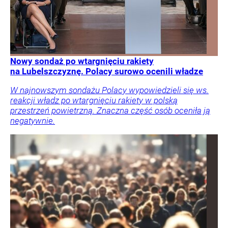
Nowy sondaż po wtargnięciu rakiety
na Lubelszczyznę. Polacy surowo ocenili władze
W najnowszym sondażu Polacy wypowiedzieli się ws.
reakcji władz po wtargnięciu rakiety w polską
przestrzeń powietrzną. Znaczna część osób oceniła ją
negatywnie.