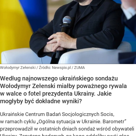
Wołodymyr Zełenski
/ Źródło:
Newspix.pl
/
ZUMA
Według najnowszego ukraińskiego sondażu
Wołodymyr Zełenski miałby poważnego rywala
w walce o fotel prezydenta Ukrainy. Jakie
mogłyby być dokładne wyniki?
Ukraińskie Centrum Badań Socjologicznych Socis,
w ramach cyklu
„Ogólna sytuacja w Ukrainie. Barometr”
przeprowadził w ostatnich dniach sondaż wśród obywateli
Ukrainy. Zapytano badanych, na kogo oddaliby swój głos,