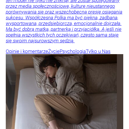
ten model nie tylko nie zniknął, ale został spotęgowany
przez media społecznościowe, kulturę nieustannego
porównywania się oraz wszechobecną presję osiągania
sukcesu. Współczesna Polka ma być piękna, zadbana,
wysportowana, przedsiębiorcza, emocjonalnie dojrzała.
Ma być dobrą matką, partnerką i przyjaciółką. A jeśli nie
spełnia wszystkich tych oczekiwań, często sama staje
się swoim najsurowszym sędzią.
Opinie i komentarze
Życie
Psychologia
Tylko u Nas