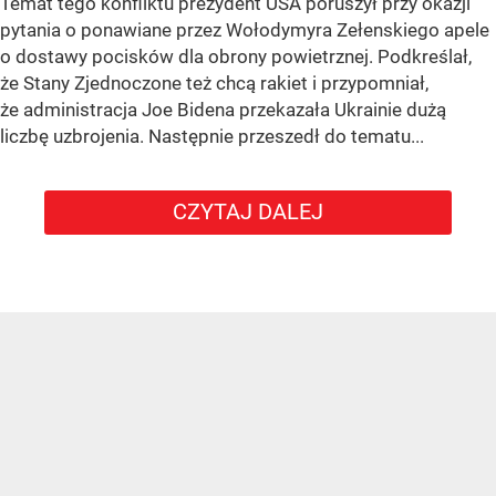
Temat tego konfliktu prezydent USA poruszył przy okazji
pytania o ponawiane przez Wołodymyra Zełenskiego apele
o dostawy pocisków dla obrony powietrznej. Podkreślał,
że Stany Zjednoczone też chcą rakiet i przypomniał,
że administracja Joe Bidena przekazała Ukrainie dużą
liczbę uzbrojenia. Następnie przeszedł do tematu...
CZYTAJ DALEJ