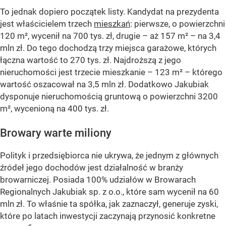
To jednak dopiero początek listy. Kandydat na prezydenta
jest właścicielem trzech
mieszkań
: pierwsze, o powierzchni
120 m², wycenił na 700 tys. zł, drugie – aż 157 m² – na 3,4
mln zł. Do tego dochodzą trzy miejsca garażowe, których
łączna wartość to 270 tys. zł. Najdroższą z jego
nieruchomości jest trzecie mieszkanie – 123 m² – którego
wartość oszacował na 3,5 mln zł. Dodatkowo Jakubiak
dysponuje nieruchomością gruntową o powierzchni 3200
m², wycenioną na 400 tys. zł.
Browary warte miliony
Polityk i przedsiębiorca nie ukrywa, że jednym z głównych
źródeł jego dochodów jest działalność w branży
browarniczej. Posiada 100% udziałów w Browarach
Regionalnych Jakubiak sp. z o.o., które sam wycenił na 60
mln zł. To właśnie ta spółka, jak zaznaczył, generuje zyski,
które po latach inwestycji zaczynają przynosić konkretne