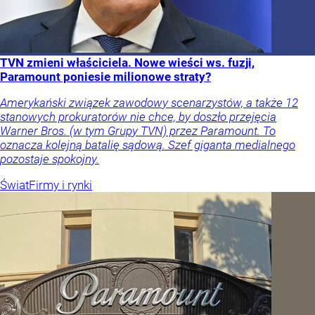
TVN zmieni właściciela. Nowe wieści ws. fuzji,
Paramount poniesie milionowe straty?
Amerykański związek zawodowy scenarzystów, a także 12
stanowych prokuratorów nie chce, by doszło przejęcia
Warner Bros. (w tym Grupy TVN) przez Paramount. To
oznacza kolejną batalię sądową. Szef giganta medialnego
pozostaje spokojny.
Świat
Firmy i rynki