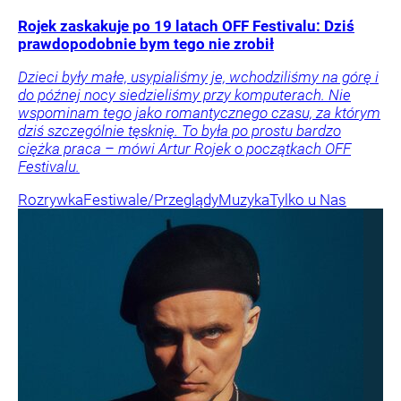
Rojek zaskakuje po 19 latach OFF Festivalu: Dziś
prawdopodobnie bym tego nie zrobił
Dzieci były małe, usypialiśmy je, wchodziliśmy na górę i
do późnej nocy siedzieliśmy przy komputerach. Nie
wspominam tego jako romantycznego czasu, za którym
dziś szczególnie tęsknię. To była po prostu bardzo
ciężka praca – mówi Artur Rojek o początkach OFF
Festivalu.
Rozrywka
Festiwale/Przeglądy
Muzyka
Tylko u Nas