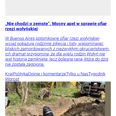
„Nie chodzi o zemstę”. Mocny apel w sprawie ofiar
rzezi wołyńskiej
W Buenos Aires potomkowie ofiar rzezi wołyńskiej
wciąż pokazują rodzinne zdjęcia i listy, wspominając
bliskich zamordowanych z niezwykłym okrucieństwem.
Ich dramat przypomina, że dla wielu rodzin Wołyń nie
jest historią zamkniętą, lecz bolesną raną, która do dziś
nie została zagojona.
Kraj
Polityka
Opinie i komentarze
Tylko u Nas
Tygodnik
Wprost