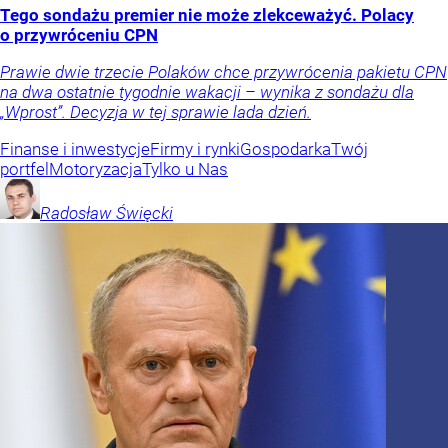
Tego sondażu premier nie może zlekceważyć. Polacy
o przywróceniu CPN
Prawie dwie trzecie Polaków chce przywrócenia pakietu CPN
na dwa ostatnie tygodnie wakacji – wynika z sondażu dla
„Wprost”. Decyzja w tej sprawie lada dzień.
Finanse i inwestycje
Firmy i rynki
Gospodarka
Twój
portfel
Motoryzacja
Tylko u Nas
Radosław
Święcki