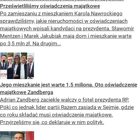
Prześwietliliśmy oświadczenia majątkowe
Po zamieszaniu z mieszkaniem Karola Nawrockiego
sprawdziliśmy, jakie nieruchomości w oświadczeniach
majątkowych wpisali kandydaci na prezydenta. Sławomir
Mentzen i Marek Jakubiak mają dom i mieszkanie warte
po 3,5 mln zł. Na drugim...
Jego mieszkanie jest warte 1,5 miliona. Oto oświadczenie
majątkowe Zandberga
Adrian Zandberg zaciekle walczy o fotel prezydenta RP.
Póki co jednak lider partii Razem zasiada w Sejmie, gdzie
co roku składać musi oświadczenie majątkowe.
Przyjrzeliśmy się, co deklaruje w nim polityk.