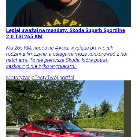
Lepiej uważaj na mandaty. Skoda Superb Sportline
2.0 TSI 265 KM
Ma 265 KM, napęd na 4 koła, wygląda prawie jak
rodzinna limuzyna, a osiągami może konkurować z hot
hatchami. To nie pierwsza Skoda, która potrafi
zaskoczyć nie tylko wymiarami.
Motoryzacja
Testy
Twój portfel