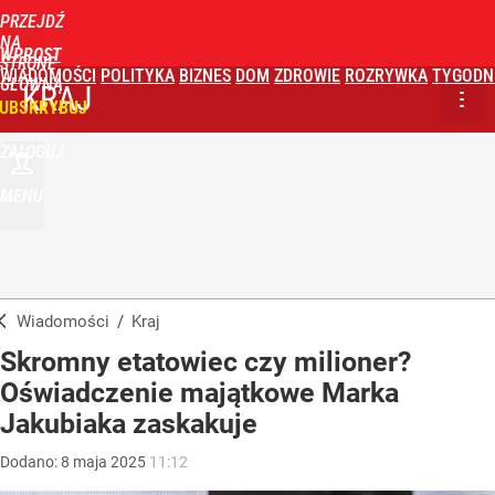
PRZEJDŹ
NA
WPROST
STRONĘ
WIADOMOŚCI
POLITYKA
BIZNES
DOM
ZDROWIE
ROZRYWKA
TYGODN
GŁÓWNĄ
KRAJ
UBSKRYBUJ
ZALOGUJ
MENU
Wiadomości
/
Kraj
Skromny etatowiec czy milioner?
Oświadczenie majątkowe Marka
Jakubiaka zaskakuje
Dodano:
8
maja
2025
11:12