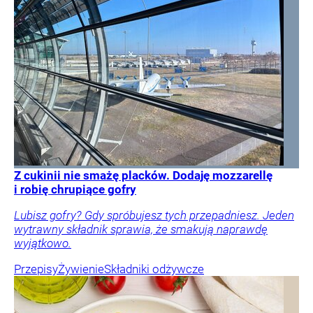
Z cukinii nie smażę placków. Dodaję mozzarellę
i robię chrupiące gofry
Lubisz gofry? Gdy spróbujesz tych przepadniesz. Jeden
wytrawny składnik sprawia, że smakują naprawdę
wyjątkowo.
Przepisy
Żywienie
Składniki odżywcze