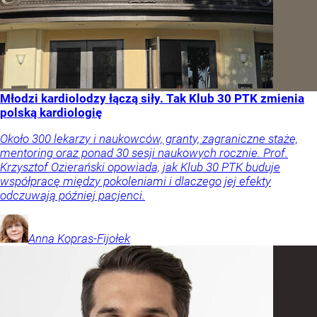
Młodzi kardiolodzy łączą siły. Tak Klub 30 PTK zmienia
polską kardiologię
Około 300 lekarzy i naukowców, granty, zagraniczne staże,
mentoring oraz ponad 30 sesji naukowych rocznie. Prof.
Krzysztof Ozierański opowiada, jak Klub 30 PTK buduje
współpracę między pokoleniami i dlaczego jej efekty
odczuwają później pacjenci.
Anna
Kopras-Fijołek