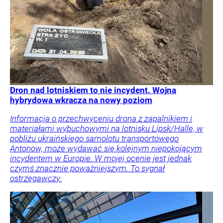
Dron nad lotniskiem to nie incydent. Wojna
hybrydowa wkracza na nowy poziom
Informacja o przechwyceniu drona z zapalnikiem i
materiałami wybuchowymi na lotnisku Lipsk/Halle, w
pobliżu ukraińskiego samolotu transportowego
Antonow, może wydawać się kolejnym niepokojącym
incydentem w Europie. W mojej ocenie jest jednak
czymś znacznie poważniejszym. To sygnał
ostrzegawczy.