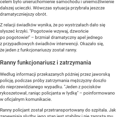
celem było unieruchomienie samochodu i uniemożliwienie
dalszej ucieczki. Wówczas sytuacja przybrała jeszcze
dramatyczniejszy obrót.
Z relacji świadków wynika, że po wystrzałach dało się
słyszeć krzyki. "Pogotowie wzywaj, dzwońcie
po pogotowie!" – brzmiał dramatyczny apel jednego
z przypadkowych świadków interwencji. Okazało się,
że jeden z funkcjonariuszy został ranny.
Ranny funkcjonariusz i zatrzymania
Według informacji przekazanych później przez jaworską
policję, podczas próby zatrzymania mężczyzny doszło
do nieprzewidzianego wypadku. "Jeden z pocisków
rykoszetował, raniąc policjanta w łydkę" – poinformowano
w oficjalnym komunikacie.
Ranny policjant został przetransportowany do szpitala. Jak
zapewniają służby, jego stan jest stabilny i nie zagraża mu