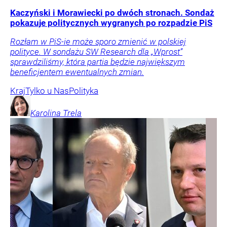
Kaczyński i Morawiecki po dwóch stronach. Sondaż
pokazuje politycznych wygranych po rozpadzie PiS
Rozłam w PiS-ie może sporo zmienić w polskiej
polityce. W sondażu SW Research dla „Wprost”
sprawdziliśmy, która partia będzie największym
beneficjentem ewentualnych zmian.
Kraj
Tylko u Nas
Polityka
Karolina
Trela