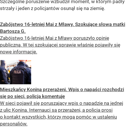
Szczególne poruszenie wzbudził moment, w którym padły
strzały i jeden z policjantów osunął się na ziemię.
Zabójstwo 16-letniej Mai z Mławy. Szokujące słowa matki
Bartosza G.
Zabójstwo 16-letniej Mai z Mławy poruszyło opinię
publiczną. W tej szokującej sprawie właśnie pojawiły się
nowe informacje.
Mieszkańcy Konina przerażeni. Wpis o napaści rozchodzi
się po sieci, policja komentuje
W sieci pojawił się poruszający wpis o napadzie na jednej
z ulic Konina. Internauci są przerażeni, a policja prosi
o kontakt wszystkich, którzy mogą pomóc w ustaleniu
personaliów.