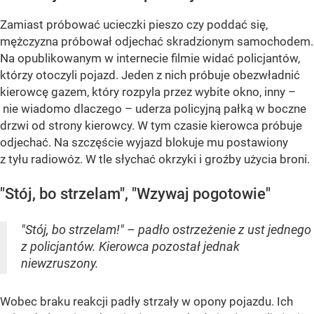
Zamiast próbować ucieczki pieszo czy poddać się,
mężczyzna próbował odjechać skradzionym samochodem.
Na opublikowanym w internecie filmie widać policjantów,
którzy otoczyli pojazd. Jeden z nich próbuje obezwładnić
kierowcę gazem, który rozpyla przez wybite okno, inny –
nie wiadomo dlaczego – uderza policyjną pałką w boczne
drzwi od strony kierowcy. W tym czasie kierowca próbuje
odjechać. Na szczęście wyjazd blokuje mu postawiony
z tyłu radiowóz. W tle słychać okrzyki i groźby użycia broni.
"Stój, bo strzelam", "Wzywaj pogotowie"
"Stój, bo strzelam!" – padło ostrzeżenie z ust jednego
z policjantów. Kierowca pozostał jednak
niewzruszony.
Wobec braku reakcji padły strzały w opony pojazdu. Ich