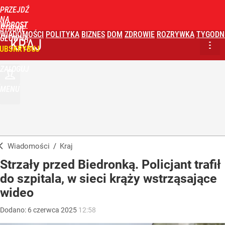
PRZEJDŹ
NA
WPROST
STRONĘ
WIADOMOŚCI
POLITYKA
BIZNES
DOM
ZDROWIE
ROZRYWKA
TYGODN
GŁÓWNĄ
KRAJ
UBSKRYBUJ
ZALOGUJ
MENU
Wiadomości
/
Kraj
Strzały przed Biedronką. Policjant trafił
do szpitala, w sieci krąży wstrząsające
wideo
Dodano:
6
czerwca
2025
12:58