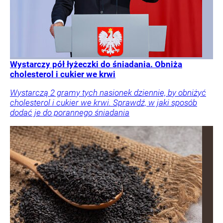
Wystarczy pół łyżeczki do śniadania. Obniża
cholesterol i cukier we krwi
Wystarczą 2 gramy tych nasionek dziennie, by obniżyć
cholesterol i cukier we krwi. Sprawdź, w jaki sposób
dodać je do porannego śniadania