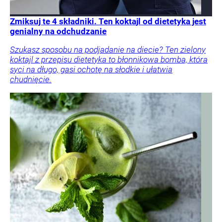
Zmiksuj te 4 składniki. Ten koktajl od dietetyka jest
genialny na odchudzanie
Szukasz sposobu na podjadanie na diecie? Ten zielony
koktajl z przepisu dietetyka to błonnikowa bomba, która
syci na długo, gasi ochotę na słodkie i ułatwia
chudnięcie.