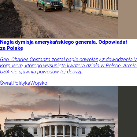
Nagła dymisja amerykańskiego generała. Odpowiadał
za Polskę
Gen. Charles Costanza został nagle odwołany z dowodzenia V
Korpusem, którego wysunięta kwatera działa w Polsce. Armia
USA nie ujawnia powodów tej decyzji.
Świat
Polityka
Wojsko