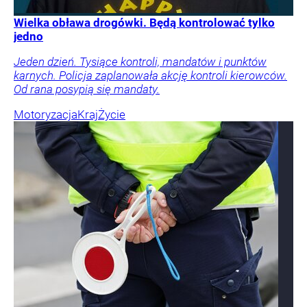
Wielka obława drogówki. Będą kontrolować tylko
jedno
Jeden dzień. Tysiące kontroli, mandatów i punktów
karnych. Policja zaplanowała akcję kontroli kierowców.
Od rana posypią się mandaty.
Motoryzacja
Kraj
Życie