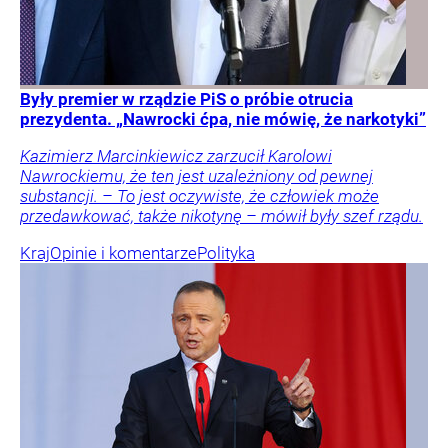
Były premier w rządzie PiS o próbie otrucia
prezydenta. „Nawrocki ćpa, nie mówię, że narkotyki”
Kazimierz Marcinkiewicz zarzucił Karolowi
Nawrockiemu, że ten jest uzależniony od pewnej
substancji. – To jest oczywiste, że człowiek może
przedawkować, także nikotynę – mówił były szef rządu.
Kraj
Opinie i komentarze
Polityka