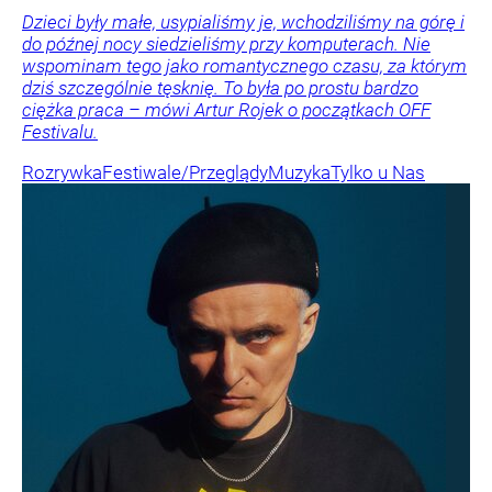
Dzieci były małe, usypialiśmy je, wchodziliśmy na górę i
do późnej nocy siedzieliśmy przy komputerach. Nie
wspominam tego jako romantycznego czasu, za którym
dziś szczególnie tęsknię. To była po prostu bardzo
ciężka praca – mówi Artur Rojek o początkach OFF
Festivalu.
Rozrywka
Festiwale/Przeglądy
Muzyka
Tylko u Nas