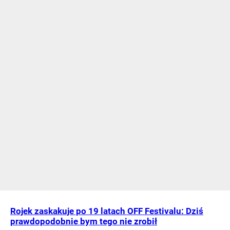
Rojek zaskakuje po 19 latach OFF Festivalu: Dziś
prawdopodobnie bym tego nie zrobił