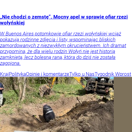
„Nie chodzi o zemstę”. Mocny apel w sprawie ofiar rzezi
wołyńskiej
W Buenos Aires potomkowie ofiar rzezi wołyńskiej wciąż
pokazują rodzinne zdjęcia i listy, wspominając bliskich
zamordowanych z niezwykłym okrucieństwem. Ich dramat
przypomina, że dla wielu rodzin Wołyń nie jest historią
zamkniętą, lecz bolesną raną, która do dziś nie została
zagojona.
Kraj
Polityka
Opinie i komentarze
Tylko u Nas
Tygodnik Wprost