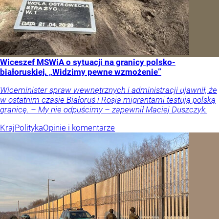
Wiceszef MSWiA o sytuacji na granicy polsko-
białoruskiej. „Widzimy pewne wzmożenie”
Wiceminister spraw wewnętrznych i administracji ujawnił, że
w ostatnim czasie Białoruś i Rosja migrantami testują polską
granicę. – My nie odpuścimy – zapewnił Maciej Duszczyk.
Kraj
Polityka
Opinie i komentarze