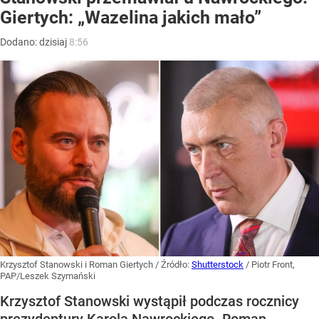
Giertych: „Wazelina jakich mało”
Dodano:
dzisiaj
8:56
Krzysztof Stanowski i Roman Giertych
/ Źródło:
Shutterstock
/
Piotr Front,
PAP/Leszek Szymański
Krzysztof Stanowski wystąpił podczas rocznicy
prezydentury Karola Nawrockiego. Roman