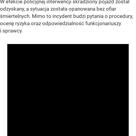
W efekcie policyjnej interwencji skradziony pojazd został
odzyskany, a sytuacja została opanowana bez ofiar
śmiertelnych. Mimo to incydent budzi pytania o procedury,
ocenę ryzyka oraz odpowiedzialność funkcjonariuszy
i sprawcy.